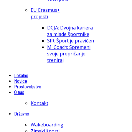
EU Erasmus+
projekti
DCJA: Dvojna kariera
za mlade športnike
SIR: Šport je pravičen
M_Coach: Spremeni
svoje prepričanje,
treniraj
Lokalno
Novice
Prostovoljstvo
O nas
Kontakt
Državno
Wakeboarding
Zimski športi