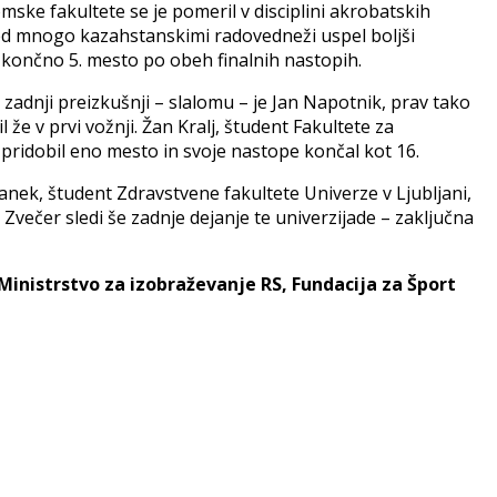
ske fakultete se je pomeril v disciplini akrobatskih
 pred mnogo kazahstanskimi radovedneži uspel boljši
di končno 5. mesto po obeh finalnih nastopih.
adnji preizkušnji – slalomu – je Jan Napotnik, prav tako
že v prvi vožnji. Žan Kralj, študent Fakultete za
i pridobil eno mesto in svoje nastope končal kot 16.
Stanek, študent Zdravstvene fakultete Univerze v Ljubljani,
Zvečer sledi še zadnje dejanje te univerzijade – zaključna
Ministrstvo za izobraževanje RS, Fundacija za Šport