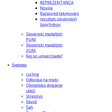
REPREZENTANCA
Novice
Razpored tekmovanj
rezultati slovenskih
športnikov
Slovenski medaljisti
PUNI
Slovenski medaljisti
ZUNI
Kaj so univerzijade?
Svetovno
curling
Odbojka na mivki
Olimpijsko dviganje
uteži
Strelstvo
Skvoš
Šah