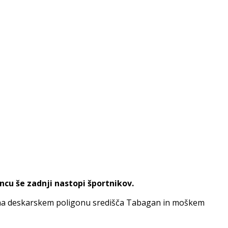
cu še zadnji nastopi športnikov.
tni na deskarskem poligonu središča Tabagan in moškem