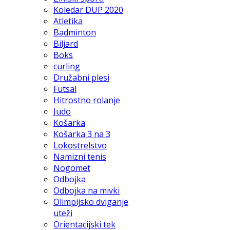
Koledar DUP 2020
Atletika
Badminton
Biljard
Boks
curling
Družabni plesi
Futsal
Hitrostno rolanje
Judo
Košarka
Košarka 3 na 3
Lokostrelstvo
Namizni tenis
Nogomet
Odbojka
Odbojka na mivki
Olimpijsko dviganje
uteži
Orientacijski tek