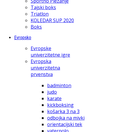
Športno Plezanje
Tajski boks
Triatlon
KOLEDAR SUP 2020
Boks
Evropsko
Evropske
univerzitetne igre
Evropska
univerzitetna
prvenstva
badminton
judo
karate
kickboksing
košarka 3 na 3
odbojka na mivki
orientacijski tek
vaterpolo