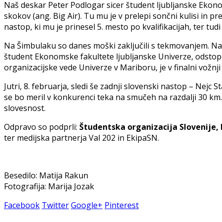
Naš deskar Peter Podlogar sicer študent ljubljanske Ekonom
skokov (ang. Big Air). Tu mu je v prelepi sončni kulisi in
nastop, ki mu je prinesel 5. mesto po kvalifikacijah, ter tu
Na Šimbulaku so danes moški zaključili s tekmovanjem. Na z
študent Ekonomske fakultete ljubljanske Univerze, odstopil 
organizacijske vede Univerze v Mariboru, je v finalni vožnj
Jutri, 8. februarja, sledi še zadnji slovenski nastop – Nejc 
se bo meril v konkurenci teka na smučeh na razdalji 30 km. 
slovesnost.
Odpravo so podprli:
Študentska organizacija Slovenije, 
ter medijska partnerja Val 202 in EkipaSN.
Besedilo: Matija Rakun
Fotografija: Marija Jozak
Facebook
Twitter
Google+
Pinterest