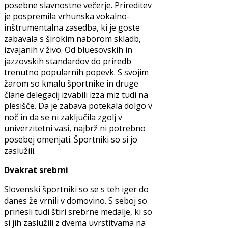
posebne slavnostne večerje. Prireditev
je pospremila vrhunska vokalno-
inštrumentalna zasedba, ki je goste
zabavala s širokim naborom skladb,
izvajanih v živo. Od bluesovskih in
jazzovskih standardov do priredb
trenutno popularnih popevk. S svojim
žarom so kmalu športnike in druge
člane delegacij izvabili izza miz tudi na
plesišče. Da je zabava potekala dolgo v
noč in da se ni zaključila zgolj v
univerzitetni vasi, najbrž ni potrebno
posebej omenjati. Športniki so si jo
zaslužili.
Dvakrat srebrni
Slovenski športniki so se s teh iger do
danes že vrnili v domovino. S seboj so
prinesli tudi štiri srebrne medalje, ki so
si jih zaslužili z dvema uvrstitvama na