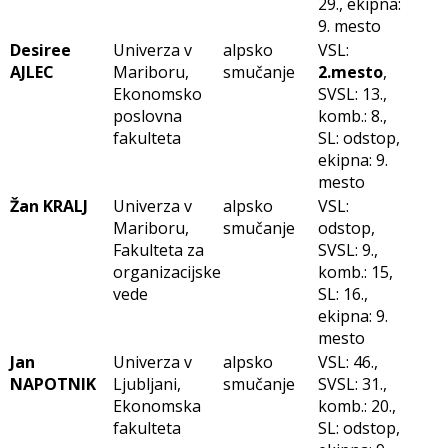
29., ekipna:
9. mesto
Desiree
Univerza v
alpsko
VSL:
AJLEC
Mariboru,
smučanje
2.mesto
,
Ekonomsko
SVSL: 13.,
poslovna
komb.: 8.,
fakulteta
SL: odstop,
ekipna: 9.
mesto
Žan KRALJ
Univerza v
alpsko
VSL:
Mariboru,
smučanje
odstop,
Fakulteta za
SVSL: 9.,
organizacijske
komb.: 15,
vede
SL: 16.,
ekipna: 9.
mesto
Jan
Univerza v
alpsko
VSL: 46.,
NAPOTNIK
Ljubljani,
smučanje
SVSL: 31.,
Ekonomska
komb.: 20.,
fakulteta
SL: odstop,