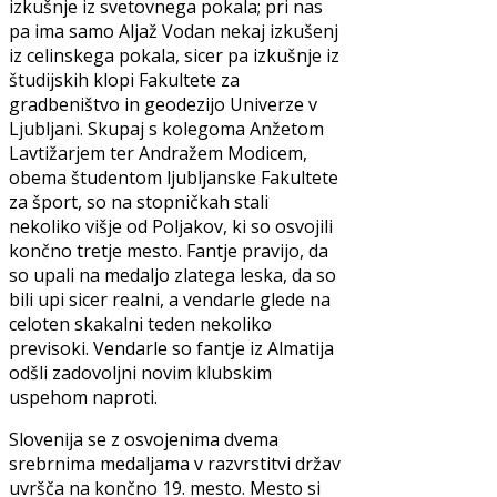
izkušnje iz svetovnega pokala; pri nas
pa ima samo Aljaž Vodan nekaj izkušenj
iz celinskega pokala, sicer pa izkušnje iz
študijskih klopi Fakultete za
gradbeništvo in geodezijo Univerze v
Ljubljani. Skupaj s kolegoma Anžetom
Lavtižarjem ter Andražem Modicem,
obema študentom ljubljanske Fakultete
za šport, so na stopničkah stali
nekoliko višje od Poljakov, ki so osvojili
končno tretje mesto. Fantje pravijo, da
so upali na medaljo zlatega leska, da so
bili upi sicer realni, a vendarle glede na
celoten skakalni teden nekoliko
previsoki. Vendarle so fantje iz Almatija
odšli zadovoljni novim klubskim
uspehom naproti.
Slovenija se z osvojenima dvema
srebrnima medaljama v razvrstitvi držav
uvršča na končno 19. mesto. Mesto si