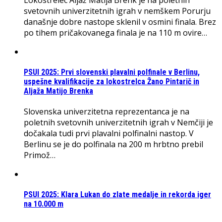
svetovnih univerzitetnih igrah v nemškem Porurju
današnje dobre nastope sklenil v osmini finala. Brez
po tihem pričakovanega finala je na 110 m ovire…
PSUI 2025: Prvi slovenski plavalni polfinale v Berlinu,
uspešne kvalifikacije za lokostrelca Žano Pintarič in
Aljaža Matijo Brenka
Slovenska univerzitetna reprezentanca je na
poletnih svetovnih univerzitetnih igrah v Nemčiji je
dočakala tudi prvi plavalni polfinalni nastop. V
Berlinu se je do polfinala na 200 m hrbtno prebil
Primož…
PSUI 2025: Klara Lukan do zlate medalje in rekorda iger
na 10.000 m