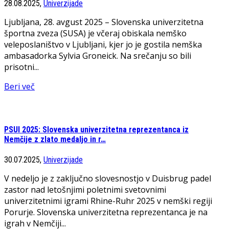
28.08.2025,
Univerzijade
Ljubljana, 28. avgust 2025 – Slovenska univerzitetna
športna zveza (SUSA) je včeraj obiskala nemško
veleposlaništvo v Ljubljani, kjer jo je gostila nemška
ambasadorka Sylvia Groneick. Na srečanju so bili
prisotni...
Beri več
PSUI 2025: Slovenska univerzitetna reprezentanca iz
Nemčije z zlato medaljo in r…
30.07.2025,
Univerzijade
V nedeljo je z zaključno slovesnostjo v Duisbrug padel
zastor nad letošnjimi poletnimi svetovnimi
univerzitetnimi igrami Rhine-Ruhr 2025 v nemški regiji
Porurje. Slovenska univerzitetna reprezentanca je na
igrah v Nemčiji...