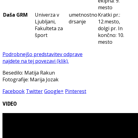
ekipna: 9.
mesto
Daša GRM
Univerza v
umetnostno
Kratki pr.:
Ljubljani,
drsanje
12.mesto,
Fakulteta za
dolgi pr. In
šport
končno: 10.
mesto
Podrobnejšo predstavitev odprave
najdete na tej povezavi (klik).
Besedilo: Matija Rakun
Fotografije: Marija Jozak
Facebook
Twitter
Google+
Pinterest
VIDEO