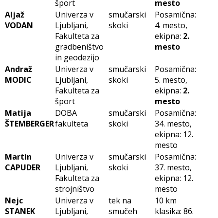
šport
mesto
Aljaž
Univerza v
smučarski
Posamična:
VODAN
Ljubljani,
skoki
4. mesto,
Fakulteta za
ekipna:
2.
gradbeništvo
mesto
in geodezijo
Andraž
Univerza v
smučarski
Posamična:
MODIC
Ljubljani,
skoki
5. mesto,
Fakulteta za
ekipna:
2.
šport
mesto
Matija
DOBA
smučarski
Posamična:
ŠTEMBERGER
fakulteta
skoki
34. mesto,
ekipna: 12.
mesto
Martin
Univerza v
smučarski
Posamična:
CAPUDER
Ljubljani,
skoki
37. mesto,
Fakulteta za
ekipna: 12.
strojništvo
mesto
Nejc
Univerza v
tek na
10 km
STANEK
Ljubljani,
smučeh
klasika: 86.