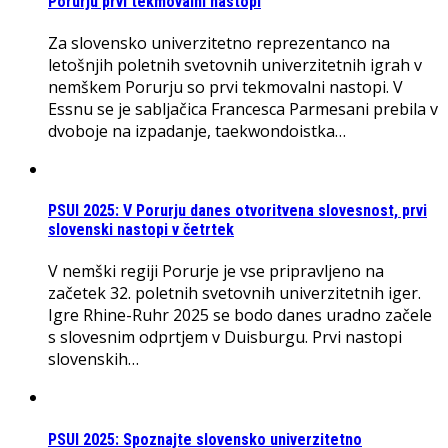
Porurju prvi tekmovalni nastopi
Za slovensko univerzitetno reprezentanco na
letošnjih poletnih svetovnih univerzitetnih igrah v
nemškem Porurju so prvi tekmovalni nastopi. V
Essnu se je sabljačica Francesca Parmesani prebila v
dvoboje na izpadanje, taekwondoistka…
PSUI 2025: V Porurju danes otvoritvena slovesnost, prvi
slovenski nastopi v četrtek
V nemški regiji Porurje je vse pripravljeno na
začetek 32. poletnih svetovnih univerzitetnih iger.
Igre Rhine-Ruhr 2025 se bodo danes uradno začele
s slovesnim odprtjem v Duisburgu. Prvi nastopi
slovenskih…
PSUI 2025: Spoznajte slovensko univerzitetno