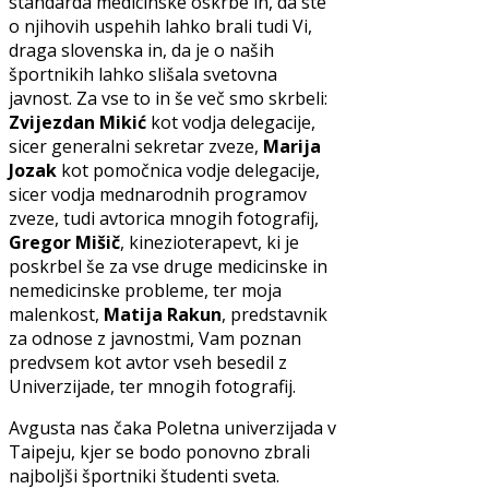
standarda medicinske oskrbe in, da ste
o njihovih uspehih lahko brali tudi Vi,
draga slovenska in, da je o naših
športnikih lahko slišala svetovna
javnost. Za vse to in še več smo skrbeli:
Zvijezdan Mikić
kot vodja delegacije,
sicer generalni sekretar zveze,
Marija
Jozak
kot pomočnica vodje delegacije,
sicer vodja mednarodnih programov
zveze, tudi avtorica mnogih fotografij,
Gregor Mišič
, kinezioterapevt, ki je
poskrbel še za vse druge medicinske in
nemedicinske probleme, ter moja
malenkost,
Matija Rakun
, predstavnik
za odnose z javnostmi, Vam poznan
predvsem kot avtor vseh besedil z
Univerzijade, ter mnogih fotografij.
Avgusta nas čaka Poletna univerzijada v
Taipeju, kjer se bodo ponovno zbrali
najboljši športniki študenti sveta.