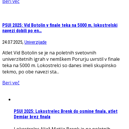
Beri več
PSUI 2025: Vid Botolin v finale teka na 5000 m, lokostrelski
navezi dobili po en…
24.07.2025,
Univerzijade
Atlet Vid Botolin se je na poletnih svetovnih
univerzitetnih igrah v nemškem Porurju uvrstil v finale
teka na 5000 m. Lokostrelci so danes imeli skupinsko
tekmo, po obe navezi sta...
Beri več
PSUI 2025: Lokostrelec Brenk do osmine finala, atlet
Demšar brez finala
Lokostrelec Aljaž Matija Brenk je na poletnih