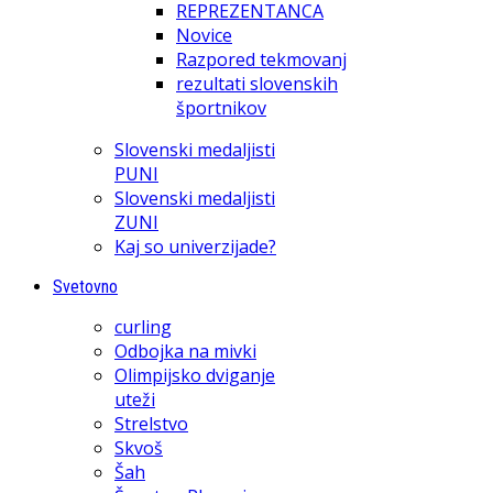
REPREZENTANCA
Novice
Razpored tekmovanj
rezultati slovenskih
športnikov
Slovenski medaljisti
PUNI
Slovenski medaljisti
ZUNI
Kaj so univerzijade?
Svetovno
curling
Odbojka na mivki
Olimpijsko dviganje
uteži
Strelstvo
Skvoš
Šah