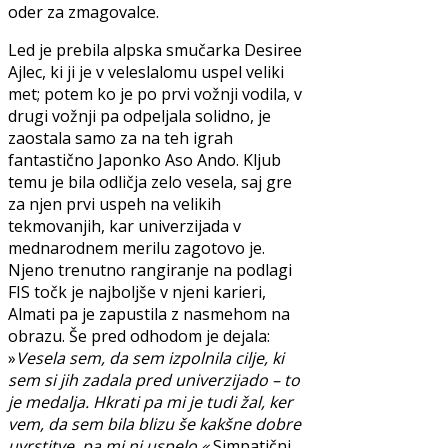
oder za zmagovalce.
Led je prebila alpska smučarka Desiree
Ajlec, ki ji je v veleslalomu uspel veliki
met; potem ko je po prvi vožnji vodila, v
drugi vožnji pa odpeljala solidno, je
zaostala samo za na teh igrah
fantastično Japonko Aso Ando. Kljub
temu je bila odličja zelo vesela, saj gre
za njen prvi uspeh na velikih
tekmovanjih, kar univerzijada v
mednarodnem merilu zagotovo je.
Njeno trenutno rangiranje na podlagi
FIS točk je najboljše v njeni karieri,
Almati pa je zapustila z nasmehom na
obrazu. Še pred odhodom je dejala:
»
Vesela sem, da sem izpolnila cilje, ki
sem si jih zadala pred univerzijado – to
je medalja. Hkrati pa mi je tudi žal, ker
vem, da sem bila blizu še kakšne dobre
uvrstitve, pa mi ni uspelo.«
Simpatični