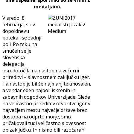
bila uspešna; športniki so se vrnili z
medaljami.
V sredo, 8.
februarja, so v
dopoldnevu
potekali še zadnji
boji. Po teku na
smučeh se je
slovenska
delegacija
osredotočila na nastop na večerni
prireditvi – slavnostnem zaključku iger.
Ta nastop je bil še najmanj tekmovalen,
a vendar eden najbolj iskrenih in
zabavnih dogodkov Univerzijade. Glede
na veličastno prireditev otvoritve iger v
največjem mestu največje države brez
dostopa na odprto morje, smo
pričakovali tudi veličastno slovesnost
ob zaključku. In nismo bili razočarani.