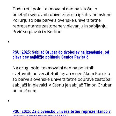
Tudi tretji polni tekmovalni dan na letošnjih
poletnih svetovnih univerzitetnih igrah v nemškem
Porurju so bile barve slovenske univerzitetne
reprezentance zastopane v plavanju in sabljanju.
Prvič so plavalci v Berlinu…
PSUI 2025: Sabljač Grubar do dvobojev na izpadanje, od
plavalcev najbližje polfinalu Šenica Pavletič
Na drugi polni tekmovalni dan na poletnih
svetovnih univerzitetnih igrah v nemškem Porurju
so barve slovenske univerzitetne odprave zastopali
sabljači in plavalci. V Essnu je sabljač Timon Grubar
po odličnem…
PSUI 2025: Za slovensko univerzitetno reprezentanco v