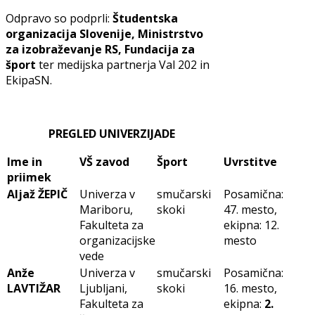
Odpravo so podprli:
Študentska
organizacija Slovenije, Ministrstvo
za izobraževanje RS, Fundacija za
šport
ter medijska partnerja Val 202 in
EkipaSN.
PREGLED UNIVERZIJADE
Ime in
VŠ zavod
Šport
Uvrstitve
priimek
Aljaž ŽEPIČ
Univerza v
smučarski
Posamična:
Mariboru,
skoki
47. mesto,
Fakulteta za
ekipna: 12.
organizacijske
mesto
vede
Anže
Univerza v
smučarski
Posamična:
LAVTIŽAR
Ljubljani,
skoki
16. mesto,
Fakulteta za
ekipna:
2.