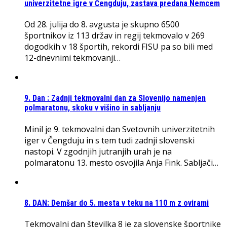
univerzitetne igre v Čengduju, zastava predana Nemcem
Od 28. julija do 8. avgusta je skupno 6500
športnikov iz 113 držav in regij tekmovalo v 269
dogodkih v 18 športih, rekordi FISU pa so bili med
12-dnevnimi tekmovanji…
9. Dan : Zadnji tekmovalni dan za Slovenijo namenjen
polmaratonu, skoku v višino in sabljanju
Minil je 9. tekmovalni dan Svetovnih univerzitetnih
iger v Čengduju in s tem tudi zadnji slovenski
nastopi. V zgodnjih jutranjih urah je na
polmaratonu 13. mesto osvojila Anja Fink. Sabljači…
8. DAN: Demšar do 5. mesta v teku na 110 m z ovirami
Tekmovalni dan številka 8 je za slovenske športnike