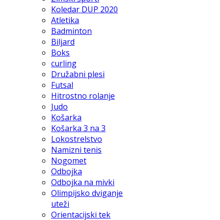
Koledar DUP 2020
Atletika
Badminton
Biljard
Boks
curling
Družabni plesi
Futsal
Hitrostno rolanje
Judo
Košarka
Košarka 3 na 3
Lokostrelstvo
Namizni tenis
Nogomet
Odbojka
Odbojka na mivki
Olimpijsko dviganje
uteži
Orientacijski tek