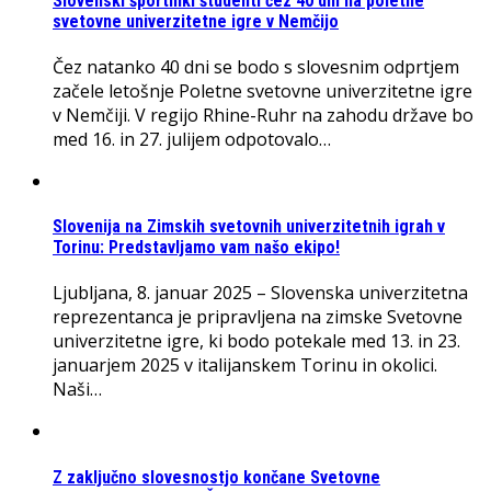
Slovenski športniki študenti čez 40 dni na poletne
svetovne univerzitetne igre v Nemčijo
Čez natanko 40 dni se bodo s slovesnim odprtjem
začele letošnje Poletne svetovne univerzitetne igre
v Nemčiji. V regijo Rhine-Ruhr na zahodu države bo
med 16. in 27. julijem odpotovalo…
Slovenija na Zimskih svetovnih univerzitetnih igrah v
Torinu: Predstavljamo vam našo ekipo!
Ljubljana, 8. januar 2025 – Slovenska univerzitetna
reprezentanca je pripravljena na zimske Svetovne
univerzitetne igre, ki bodo potekale med 13. in 23.
januarjem 2025 v italijanskem Torinu in okolici.
Naši…
Z zaključno slovesnostjo končane Svetovne