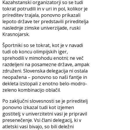
Kazahstanski organizatorji so se tudi
tokrat potrudili in v uri in pol, kolikor je
prireditev trajala, ponovno prikazali
lepoto države ter predstavili prireditelja
naslednje zimske univerzijade, ruski
Krasnojarsk.
Športniki so se tokrat, kot je v navadi
tudi ob koncu olimpijskih iger,
sprehodili v mimohodu enotni; ne več
razdeljeni na posamezne države, ampak
združeni. Slovenska delegacija ni ostala
neopažena – ponovno so naši fantje in
dekleta izstopali z enotno belo-modro-
zeleno kombinacijo oblačil.
Po zaključni slovesnosti se je prireditelj
ponovno izkazal tudi kot izjemen
gostitelj; v univerzitetni vasi je pripravil
presenečenje. Vsi člani delegacij, ki v
atletski vasi bivajo, so bili deležni