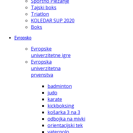
Športno Plezanje
Tajski boks
Triatlon
KOLEDAR SUP 2020
Boks
Evropsko
Evropske
univerzitetne igre
Evropska
univerzitetna
prvenstva
badminton
judo
karate
kickboksing
košarka 3 na 3
odbojka na mivki
orientacijski tek
vaterpolo