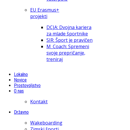
EU Erasmus+
projekti
DCJA: Dvojna kariera
za mlade športnike
SIR: Šport je pravičen
M_Coach: Spremeni
svoje prepričanje,
treniraj
Lokalno
Novice
Prostovoljstvo
O nas
Kontakt
Državno
Wakeboarding
Zimski športi