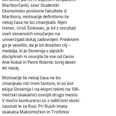
Mariborčanki, sicer študentki
Ekonomsko poslovne fakultete iz
Maribora, motivacije definitivno še
nekaj časa ne bo zmanjkalo. Njen
trener, Uroš Šinkovec, je bil z rezultati
vseh slovenskih smučarjev na
univerzijadi dokaj zadovoljen. Predvsem
ga je veselilo, da je bil dosežen cilj –
medalja, ki je Slovenija v alpskih
disciplinah ni osvojila že vse od časov
Ane Kobal in Petre Robnik; torej deset
let nazaj.
Motivacije še nekaj časa ne bo
zmanjkalo niti trem fantom, ki so kot
ekipa Slovenija I na ekipni tekmi na 106-
metrski skakalnici osvojili drugo mesto.
V močni konkurenci so z odličnimi skoki
zaostali le za Rusi. Pri Rusih imata
skakalca Maksimočkin in Trofimov