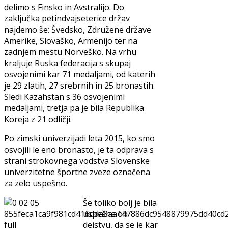
delimo s Finsko in Avstralijo. Do
zaključka petindvajseterice držav
najdemo še: Švedsko, Združene države
Amerike, Slovaško, Armenijo ter na
zadnjem mestu Norveško. Na vrhu
kraljuje Ruska federacija s skupaj
osvojenimi kar 71 medaljami, od katerih
je 29 zlatih, 27 srebrnih in 25 bronastih.
Sledi Kazahstan s 36 osvojenimi
medaljami, tretja pa je bila Republika
Koreja z 21 odličji.
Po zimski univerzijadi leta 2015, ko smo
osvojili le eno bronasto, je ta odprava s
strani strokovnega vodstva Slovenske
univerzitetne športne zveze označena
za zelo uspešno.
Še toliko bolj je bila
uspešna ob
dejstvu, da se je kar