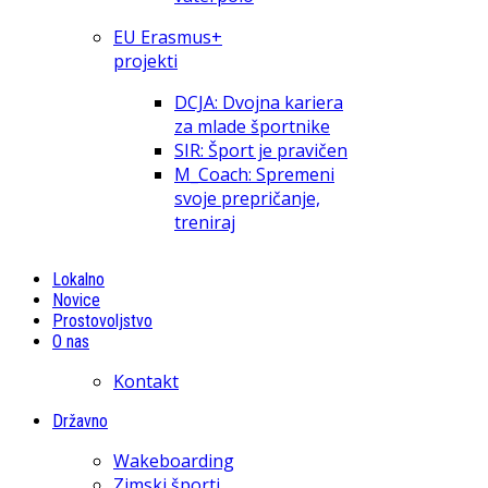
EU Erasmus+
projekti
DCJA: Dvojna kariera
za mlade športnike
SIR: Šport je pravičen
M_Coach: Spremeni
svoje prepričanje,
treniraj
Lokalno
Novice
Prostovoljstvo
O nas
Kontakt
Državno
Wakeboarding
Zimski športi