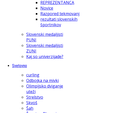
REPREZENTANCA
Novice
Razpored tekmovanj
rezultati slovenskih
športnikov
Slovenski medaljisti
PUNI
Slovenski medaljisti
ZUNI
Kaj so univerzijade?
Svetovno
curling
Odbojka na mivki
Olimpijsko dviganje
uteži
Strelstvo
Skvoš
Šah