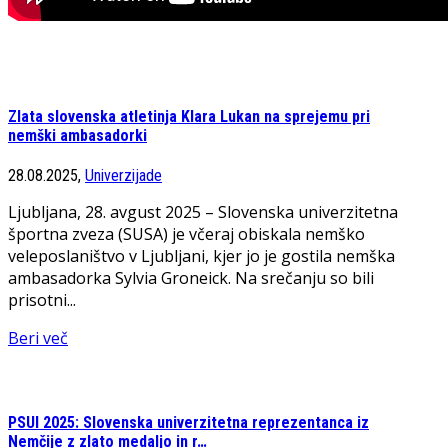
Zlata slovenska atletinja Klara Lukan na sprejemu pri
nemški ambasadorki
28.08.2025,
Univerzijade
Ljubljana, 28. avgust 2025 – Slovenska univerzitetna
športna zveza (SUSA) je včeraj obiskala nemško
veleposlaništvo v Ljubljani, kjer jo je gostila nemška
ambasadorka Sylvia Groneick. Na srečanju so bili
prisotni...
Beri več
PSUI 2025: Slovenska univerzitetna reprezentanca iz
Nemčije z zlato medaljo in r…