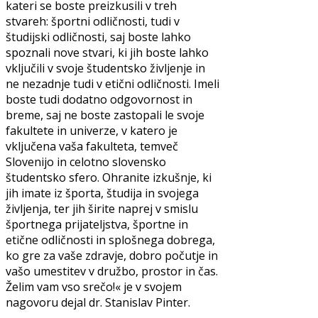
kateri se boste preizkusili v treh
stvareh: športni odličnosti, tudi v
študijski odličnosti, saj boste lahko
spoznali nove stvari, ki jih boste lahko
vključili v svoje študentsko življenje in
ne nezadnje tudi v etični odličnosti. Imeli
boste tudi dodatno odgovornost in
breme, saj ne boste zastopali le svoje
fakultete in univerze, v katero je
vključena vaša fakulteta, temveč
Slovenijo in celotno slovensko
študentsko sfero. Ohranite izkušnje, ki
jih imate iz športa, študija in svojega
življenja, ter jih širite naprej v smislu
športnega prijateljstva, športne in
etične odličnosti in splošnega dobrega,
ko gre za vaše zdravje, dobro počutje in
vašo umestitev v družbo, prostor in čas.
Želim vam vso srečo!« je v svojem
nagovoru dejal dr. Stanislav Pinter.