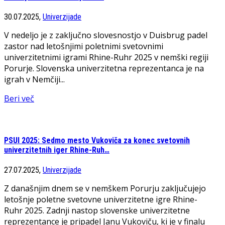
30.07.2025,
Univerzijade
V nedeljo je z zaključno slovesnostjo v Duisbrug padel
zastor nad letošnjimi poletnimi svetovnimi
univerzitetnimi igrami Rhine-Ruhr 2025 v nemški regiji
Porurje. Slovenska univerzitetna reprezentanca je na
igrah v Nemčiji...
Beri več
PSUI 2025: Sedmo mesto Vukoviča za konec svetovnih
univerzitetnih iger Rhine-Ruh…
27.07.2025,
Univerzijade
Z današnjim dnem se v nemškem Porurju zaključujejo
letošnje poletne svetovne univerzitetne igre Rhine-
Ruhr 2025. Zadnji nastop slovenske univerzitetne
reprezentance je pripadel Janu Vukoviču, ki je v finalu