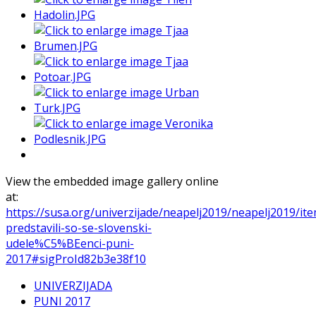
View the embedded image gallery online
at:
https://susa.org/univerzijade/neapelj2019/neapelj2019/it
predstavili-so-se-slovenski-
udele%C5%BEenci-puni-
2017#sigProId82b3e38f10
UNIVERZIJADA
PUNI 2017