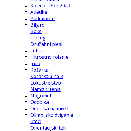
Koledar DUP 2020
Atletika
Badminton
Biljard
Boks
curling
Družabni plesi
Futsal
Hitrostno rolanje
Judo
Košarka
Košarka 3 na 3
Lokostrelstvo
Namizni tenis
Nogomet
Odbojka
Odbojka na mivki
Olimpijsko dviganje
uteži
Orientacijski tek