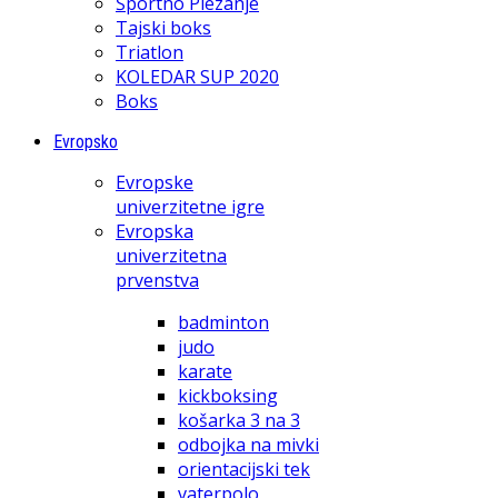
Športno Plezanje
Tajski boks
Triatlon
KOLEDAR SUP 2020
Boks
Evropsko
Evropske
univerzitetne igre
Evropska
univerzitetna
prvenstva
badminton
judo
karate
kickboksing
košarka 3 na 3
odbojka na mivki
orientacijski tek
vaterpolo