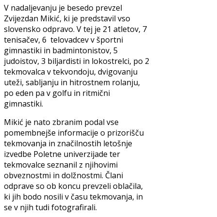
V nadaljevanju je besedo prevzel
Zvijezdan Mikić, ki je predstavil vso
slovensko odpravo. V tej je 21 atletov, 7
tenisačev, 6 telovadcev v športni
gimnastiki in badmintonistov, 5
judoistov, 3 biljardisti in lokostrelci, po 2
tekmovalca v tekvondoju, dvigovanju
uteži, sabljanju in hitrostnem rolanju,
po eden pa v golfu in ritmični
gimnastiki.
Mikić je nato zbranim podal vse
pomembnejše informacije o prizorišču
tekmovanja in značilnostih letošnje
izvedbe Poletne univerzijade ter
tekmovalce seznanil z njihovimi
obveznostmi in dolžnostmi. Člani
odprave so ob koncu prevzeli oblačila,
ki jih bodo nosili v času tekmovanja, in
se v njih tudi fotografirali.