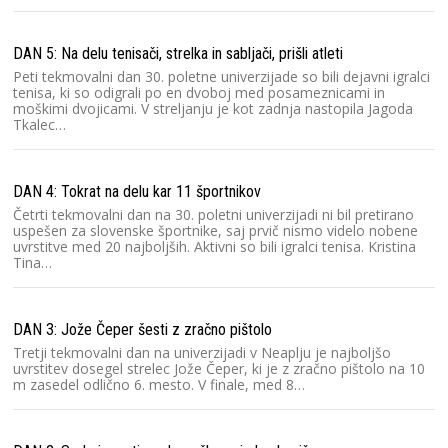
DAN 5: Na delu tenisači, strelka in sabljači, prišli atleti
Peti tekmovalni dan 30. poletne univerzijade so bili dejavni igralci
tenisa, ki so odigrali po en dvoboj med posameznicami in
moškimi dvojicami. V streljanju je kot zadnja nastopila Jagoda
Tkalec…
DAN 4: Tokrat na delu kar 11 športnikov
Četrti tekmovalni dan na 30. poletni univerzijadi ni bil pretirano
uspešen za slovenske športnike, saj prvič nismo videlo nobene
uvrstitve med 20 najboljših. Aktivni so bili igralci tenisa. Kristina
Tina…
DAN 3: Jože Čeper šesti z zračno pištolo
Tretji tekmovalni dan na univerzijadi v Neaplju je najboljšo
uvrstitev dosegel strelec Jože Čeper, ki je z zračno pištolo na 10
m zasedel odlično 6. mesto. V finale, med 8…