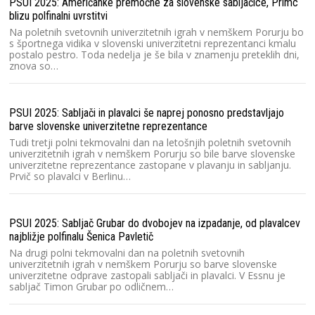
PSUI 2025: Američanke premočne za slovenske sabljačice, Primc
pr
šp
blizu polfinalni uvrstitvi
Na poletnih svetovnih univerzitetnih igrah v nemškem Porurju bo
s športnega vidika v slovenski univerzitetni reprezentanci kmalu
postalo pestro. Toda nedelja je še bila v znamenju preteklih dni,
Pr
znova so…
Le
n
PSUI 2025: Sabljači in plavalci še naprej ponosno predstavljajo
barve slovenske univerzitetne reprezentance
Sp
Tudi tretji polni tekmovalni dan na letošnjih poletnih svetovnih
Na
univerzitetnih igrah v nemškem Porurju so bile barve slovenske
bo
univerzitetne reprezentance zastopane v plavanju in sabljanju.
šp
Prvič so plavalci v Berlinu…
Re
PSUI 2025: Sabljač Grubar do dvobojev na izpadanje, od plavalcev
ud
najbližje polfinalu Šenica Pavletič
Re
Na drugi polni tekmovalni dan na poletnih svetovnih
2.
univerzitetnih igrah v nemškem Porurju so barve slovenske
j
univerzitetne odprave zastopali sabljači in plavalci. V Essnu je
sabljač Timon Grubar po odličnem…
Us