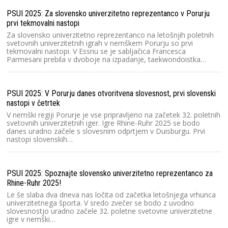
PSUI 2025: Za slovensko univerzitetno reprezentanco v Porurju
prvi tekmovalni nastopi
Za slovensko univerzitetno reprezentanco na letošnjih poletnih
svetovnih univerzitetnih igrah v nemškem Porurju so prvi
Za
tekmovalni nastopi. V Essnu se je sabljačica Francesca
Parmesani prebila v dvoboje na izpadanje, taekwondoistka…
PSUI 2025: V Porurju danes otvoritvena slovesnost, prvi slovenski
nastopi v četrtek
Pr
V nemški regiji Porurje je vse pripravljeno na začetek 32. poletnih
svetovnih univerzitetnih iger. Igre Rhine-Ruhr 2025 se bodo
danes uradno začele s slovesnim odprtjem v Duisburgu. Prvi
nastopi slovenskih…
PSUI 2025: Spoznajte slovensko univerzitetno reprezentanco za
To
Rhine-Ruhr 2025!
Le še slaba dva dneva nas ločita od začetka letošnjega vrhunca
univerzitetnega športa. V sredo zvečer se bodo z uvodno
slovesnostjo uradno začele 32. poletne svetovne univerzitetne
igre v nemški…