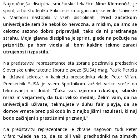
Najmočnejša disciplina smučarske tekačice
Nine Klemenčič,
je
sprint, a bo študentka Fakultete za organizacijske vede, Univerze
v Mariboru nastopila v vseh disciplinah.
''Pred začetkom
univerzijade sem že nekoliko nervozna, a mislim, da smo se
celotno sezono dobro pripravljali, tako da ni pretiranega
strahu. Moja glavna disciplina je sprint, glede na počutje na
prizorišču pa bom videla ali bom kakšno tekmo zaradi
utrujenosti izpustila.''
Na predstavitvi reprezentance sta zbrane pozdravila predsednik
Slovenske univerzitetne športne zveze (SUSA) mag. Patrik Peroša
in državni sekretar v kabinetu predsednika vlade Peter Vilfan.
Predsednik SUSA je vsem športnikom zaželel veliko sreče na
tekmovanjih in dodal:
''
Čaka vas izjemna izkušnja, sibirski
mraz in verjamem, da tudi veliko medalj. Želim vam, da na
univerzijadi uživate, tekmujete v duhu fair playja, da se
domov vrnete brez poškodb in z najboljšimi rezultati, ki naj
bodo začinjeni s prestižnimi priznanji.''
Na predstavitvi reprezentance je zbrane nagovoril tudi Peter
Vilfan:
''Glede na to, da so bili vaši predhodniki na zimskih