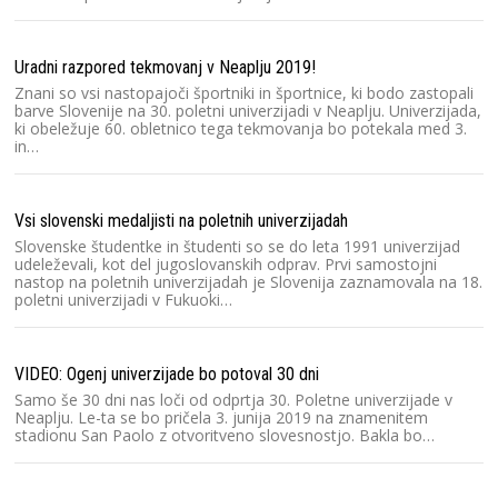
Uradni razpored tekmovanj v Neaplju 2019!
Znani so vsi nastopajoči športniki in športnice, ki bodo zastopali
barve Slovenije na 30. poletni univerzijadi v Neaplju. Univerzijada,
ki obeležuje 60. obletnico tega tekmovanja bo potekala med 3.
in…
Vsi slovenski medaljisti na poletnih univerzijadah
Slovenske študentke in študenti so se do leta 1991 univerzijad
udeleževali, kot del jugoslovanskih odprav. Prvi samostojni
nastop na poletnih univerzijadah je Slovenija zaznamovala na 18.
poletni univerzijadi v Fukuoki…
VIDEO: Ogenj univerzijade bo potoval 30 dni
Samo še 30 dni nas loči od odprtja 30. Poletne univerzijade v
Neaplju. Le-ta se bo pričela 3. junija 2019 na znamenitem
stadionu San Paolo z otvoritveno slovesnostjo. Bakla bo…