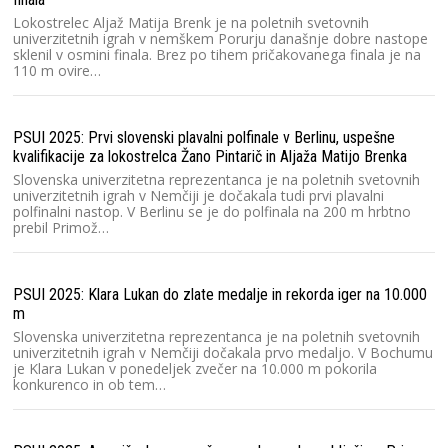
V 
n
Lokostrelec Aljaž Matija Brenk je na poletnih svetovnih
po
univerzitetnih igrah v nemškem Porurju današnje dobre nastope
sv
sklenil v osmini finala. Brez po tihem pričakovanega finala je na
110 m ovire…
Ma
PSUI 2025: Prvi slovenski plavalni polfinale v Berlinu, uspešne
un
kvalifikacije za lokostrelca Žano Pintarič in Aljaža Matijo Brenka
V 
na
Slovenska univerzitetna reprezentanca je na poletnih svetovnih
dr
univerzitetnih igrah v Nemčiji je dočakala tudi prvi plavalni
pr
polfinalni nastop. V Berlinu se je do polfinala na 200 m hrbtno
prebil Primož…
Sl
PSUI 2025: Klara Lukan do zlate medalje in rekorda iger na 10.000
Zn
m
19
T
Slovenska univerzitetna reprezentanca je na poletnih svetovnih
univerzitetnih igrah v Nemčiji dočakala prvo medaljo. V Bochumu
je Klara Lukan v ponedeljek zvečer na 10.000 m pokorila
konkurenco in ob tem…
Pr
T
2