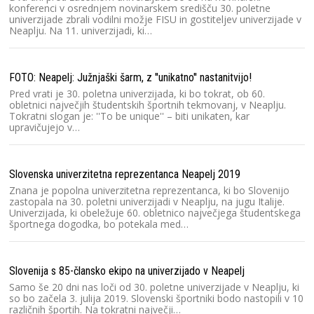
konferenci v osrednjem novinarskem središču 30. poletne
univerzijade zbrali vodilni možje FISU in gostiteljev univerzijade v
Neaplju. Na 11. univerzijadi, ki…
FOTO: Neapelj: Južnjaški šarm, z ''unikatno'' nastanitvijo!
Pred vrati je 30. poletna univerzijada, ki bo tokrat, ob 60.
obletnici največjih študentskih športnih tekmovanj, v Neaplju.
Tokratni slogan je: ''To be unique'' – biti unikaten, kar
upravičujejo v…
Slovenska univerzitetna reprezentanca Neapelj 2019
Znana je popolna univerzitetna reprezentanca, ki bo Slovenijo
zastopala na 30. poletni univerzijadi v Neaplju, na jugu Italije.
Univerzijada, ki obeležuje 60. obletnico največjega študentskega
športnega dogodka, bo potekala med…
Slovenija s 85-člansko ekipo na univerzijado v Neapelj
Samo še 20 dni nas loči od 30. poletne univerzijade v Neaplju, ki
so bo začela 3. julija 2019. Slovenski športniki bodo nastopili v 10
različnih športih. Na tokratni največji…