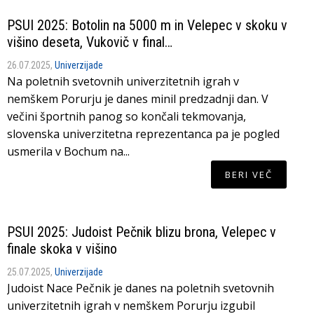
PSUI 2025: Botolin na 5000 m in Velepec v skoku v
višino deseta, Vukovič v final…
26.07.2025,
Univerzijade
Na poletnih svetovnih univerzitetnih igrah v
nemškem Porurju je danes minil predzadnji dan. V
večini športnih panog so končali tekmovanja,
slovenska univerzitetna reprezentanca pa je pogled
usmerila v Bochum na...
BERI VEČ
PSUI 2025: Judoist Pečnik blizu brona, Velepec v
finale skoka v višino
25.07.2025,
Univerzijade
Judoist Nace Pečnik je danes na poletnih svetovnih
univerzitetnih igrah v nemškem Porurju izgubil