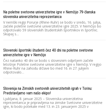
No
Na poletne svetovne univerzitetne igre v Nemčijo 79-članska
slovenska univerzitetna reprezentanca
V nemški regiji Porurje (Rhine-Ruhr) se bodo v sredo, 16. julija,
začele poletne svetovne univerzitetne igre 2025. V Nemčijo bo
S
odpotovalo 59 slovenskih študentskih športnikov in športnic.
Skupaj s…
Slovenski športniki študenti čez 40 dni na poletne svetovne
univerzitetne igre v Nemčijo
Pr
Čez natanko 40 dni se bodo s slovesnim odprtjem začele
letošnje Poletne svetovne univerzitetne igre v Nemčiji. V regijo
Rhine-Ruhr na zahodu države bo med 16. in 27. julijem
odpotovalo…
Slovenija na Zimskih svetovnih univerzitetnih igrah v Torinu:
D
Predstavljamo vam našo ekipo!
Ljubljana, 8. januar 2025 – Slovenska univerzitetna
reprezentanca je pripravljena na zimske Svetovne univerzitetne
igre, ki bodo potekale med 13. in 23. januarjem 2025 v