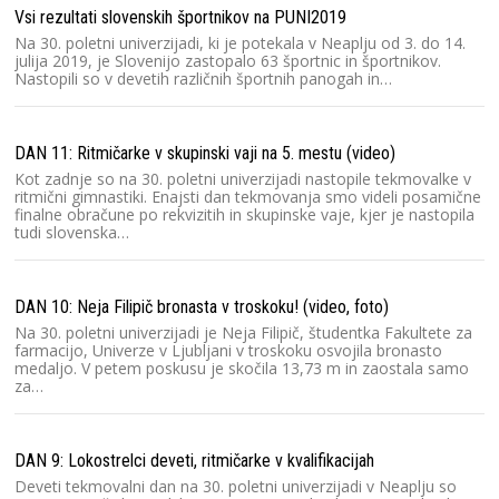
Vsi rezultati slovenskih športnikov na PUNI2019
Na 30. poletni univerzijadi, ki je potekala v Neaplju od 3. do 14.
julija 2019, je Slovenijo zastopalo 63 športnic in športnikov.
Nastopili so v devetih različnih športnih panogah in…
DAN 11: Ritmičarke v skupinski vaji na 5. mestu (video)
Kot zadnje so na 30. poletni univerzijadi nastopile tekmovalke v
ritmični gimnastiki. Enajsti dan tekmovanja smo videli posamične
finalne obračune po rekvizitih in skupinske vaje, kjer je nastopila
tudi slovenska…
DAN 10: Neja Filipič bronasta v troskoku! (video, foto)
Na 30. poletni univerzijadi je Neja Filipič, študentka Fakultete za
farmacijo, Univerze v Ljubljani v troskoku osvojila bronasto
medaljo. V petem poskusu je skočila 13,73 m in zaostala samo
za…
DAN 9: Lokostrelci deveti, ritmičarke v kvalifikacijah
Deveti tekmovalni dan na 30. poletni univerzijadi v Neaplju so