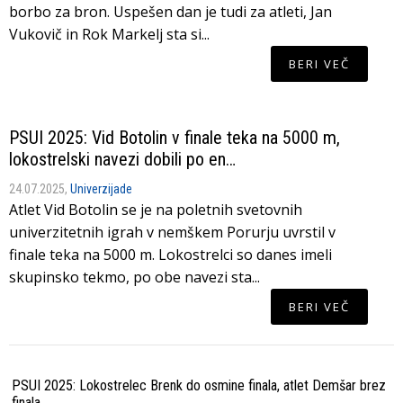
borbo za bron. Uspešen dan je tudi za atleti, Jan
Vukovič in Rok Markelj sta si...
BERI VEČ
PSUI 2025: Vid Botolin v finale teka na 5000 m,
lokostrelski navezi dobili po en…
24.07.2025,
Univerzijade
Atlet Vid Botolin se je na poletnih svetovnih
univerzitetnih igrah v nemškem Porurju uvrstil v
finale teka na 5000 m. Lokostrelci so danes imeli
skupinsko tekmo, po obe navezi sta...
BERI VEČ
PSUI 2025: Lokostrelec Brenk do osmine finala, atlet Demšar brez
Ša
finala