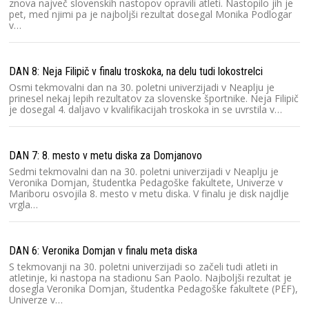
znova največ slovenskih nastopov opravili atleti. Nastopilo jih je
pet, med njimi pa je najboljši rezultat dosegal Monika Podlogar
v…
DAN 8: Neja Filipič v finalu troskoka, na delu tudi lokostrelci
Osmi tekmovalni dan na 30. poletni univerzijadi v Neaplju je
prinesel nekaj lepih rezultatov za slovenske športnike. Neja Filipič
je dosegal 4. daljavo v kvalifikacijah troskoka in se uvrstila v…
DAN 7: 8. mesto v metu diska za Domjanovo
Sedmi tekmovalni dan na 30. poletni univerzijadi v Neaplju je
Veronika Domjan, študentka Pedagoške fakultete, Univerze v
Mariboru osvojila 8. mesto v metu diska. V finalu je disk najdlje
vrgla…
DAN 6: Veronika Domjan v finalu meta diska
S tekmovanji na 30. poletni univerzijadi so začeli tudi atleti in
atletinje, ki nastopa na stadionu San Paolo. Najboljši rezultat je
dosegla Veronika Domjan, študentka Pedagoške fakultete (PEF),
Univerze v…