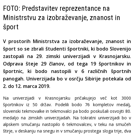
FOTO: Predstavitev reprezentance na
Ministrstvu za izobraževanje, znanost in
šport
V prostorih Ministrstva za izobraževanje, znanost in
šport so se zbrali študenti športniki, ki bodo Slovenijo
zastopali na 29. zimski univerzijadi v Krasnojarsku.
Odprava šteje 29 članov, od tega 19 športnikov in
športnic, ki bodo nastopili v 6 različnih športnih
panogah. Univerzijada bo v osrčju Sibirije potekala od
2. do 12. marca 2019.
Na univerzijadi v Krasnojarsku pričakujejo več kot 3000
športnikov iz 50 držav. Podelili bodo 76 kompletov medalj,
slovenski tekmovalke in tekmovalci pa bodo poskušali osvojiti 80.
medaljo na zimskih univerzijadah. Na tokratni univerzijadi bo v
alpskem smučanju nastopilo 6 tekmovalcev, v teku na smučeh
štirje, v deskanju na snegu in v smučanju prostega sloga trije, dva