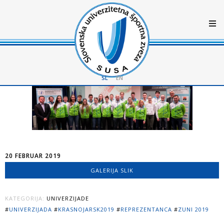
SL
EN
20 FEBRUAR 2019
GALERIJA SLIK
KATEGORIJA:
UNIVERZIJADE
#
UNIVERZIJADA
#
KRASNOJARSK2019
#
REPREZENTANCA
#
ZUNI 2019