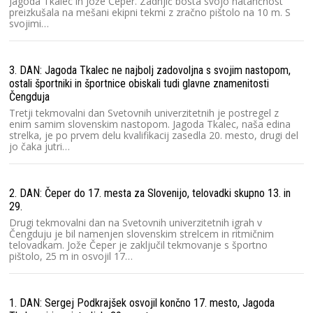
Jagoda Tkalec in Jože Čeper. Zadnjič bosta svojo natančnost
preizkušala na mešani ekipni tekmi z zračno pištolo na 10 m. S
svojimi…
3. DAN: Jagoda Tkalec ne najbolj zadovoljna s svojim nastopom,
ostali športniki in športnice obiskali tudi glavne znamenitosti
Čengduja
Tretji tekmovalni dan Svetovnih univerzitetnih je postregel z
enim samim slovenskim nastopom. Jagoda Tkalec, naša edina
strelka, je po prvem delu kvalifikacij zasedla 20. mesto, drugi del
jo čaka jutri…
2. DAN: Čeper do 17. mesta za Slovenijo, telovadki skupno 13. in
29.
Drugi tekmovalni dan na Svetovnih univerzitetnih igrah v
Čengduju je bil namenjen slovenskim strelcem in ritmičnim
telovadkam. Jože Čeper je zaključil tekmovanje s športno
pištolo, 25 m in osvojil 17…
1. DAN: Sergej Podkrajšek osvojil končno 17. mesto, Jagoda