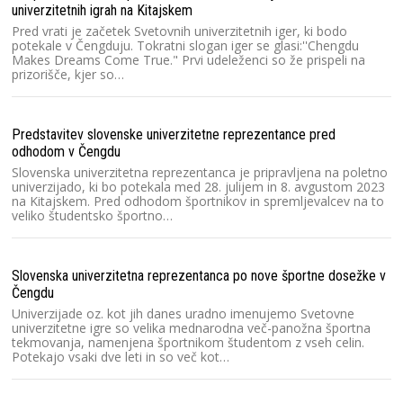
univerzitetnih igrah na Kitajskem
Pred vrati je začetek Svetovnih univerzitetnih iger, ki bodo
potekale v Čengduju. Tokratni slogan iger se glasi:''Chengdu
Makes Dreams Come True." Prvi udeleženci so že prispeli na
prizorišče, kjer so…
Predstavitev slovenske univerzitetne reprezentance pred
odhodom v Čengdu
Slovenska univerzitetna reprezentanca je pripravljena na poletno
univerzijado, ki bo potekala med 28. julijem in 8. avgustom 2023
na Kitajskem. Pred odhodom športnikov in spremljevalcev na to
veliko študentsko športno…
Slovenska univerzitetna reprezentanca po nove športne dosežke v
Čengdu
Univerzijade oz. kot jih danes uradno imenujemo Svetovne
univerzitetne igre so velika mednarodna več-panožna športna
tekmovanja, namenjena športnikom študentom z vseh celin.
Potekajo vsaki dve leti in so več kot…