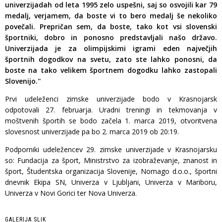
univerzijadah od leta 1995 zelo uspešni, saj so osvojili kar 79
medalj, verjamem, da boste vi to bero medalj še nekoliko
povečali. Prepričan sem, da boste, tako kot vsi slovenski
športniki, dobro in ponosno predstavljali našo državo.
Univerzijada je za olimpijskimi igrami eden največjih
športnih dogodkov na svetu, zato ste lahko ponosni, da
boste na tako velikem športnem dogodku lahko zastopali
Slovenijo.''
Prvi udeleženci zimske univerzijade bodo v Krasnojarsk
odpotovali 27. februarja. Uradni treningi in tekmovanja v
moštvenih športih se bodo začela 1. marca 2019, otvoritvena
slovesnost univerzijade pa bo 2. marca 2019 ob 20:19.
Podporniki udeležencev 29. zimske univerzijade v Krasnojarsku
so: Fundacija za šport, Ministrstvo za izobraževanje, znanost in
šport, Študentska organizacija Slovenije, Nomago d.o.o., športni
dnevnik Ekipa SN, Univerza v Ljubljani, Univerza v Mariboru,
Univerza v Novi Gorici ter Nova Univerza.
GALERIJA SLIK