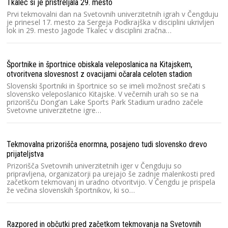
Tkalec si je pristreljala 29. mesto
Prvi tekmovalni dan na Svetovnih univerzitetnih igrah v Čengduju
je prinesel 17. mesto za Sergeja Podkrajška v disciplini ukrivljen
lok in 29. mesto Jagode Tkalec v disciplini zračna…
Športnike in športnice obiskala veleposlanica na Kitajskem,
otvoritvena slovesnost z ovacijami očarala celoten stadion
Slovenski športniki in športnice so se imeli možnost srečati s
slovensko veleposlanico Kitajske. V večernih urah so se na
prizorišču Dong’an Lake Sports Park Stadium uradno začele
Svetovne univerzitetne igre…
Tekmovalna prizorišča enormna, posajeno tudi slovensko drevo
prijateljstva
Prizorišča Svetovnih univerzitetnih iger v Čengduju so
pripravljena, organizatorji pa urejajo še zadnje malenkosti pred
začetkom tekmovanj in uradno otvoritvijo. V Čengdu je prispela
že večina slovenskih športnikov, ki so…
Razpored in občutki pred začetkom tekmovanja na Svetovnih