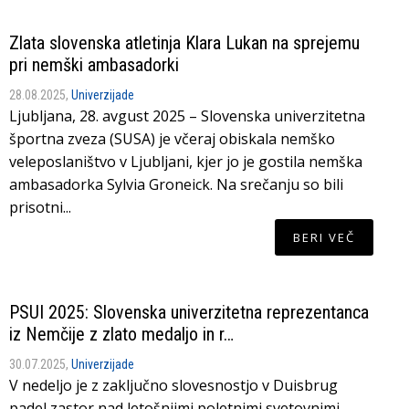
Zlata slovenska atletinja Klara Lukan na sprejemu
pri nemški ambasadorki
28.08.2025,
Univerzijade
Ljubljana, 28. avgust 2025 – Slovenska univerzitetna
športna zveza (SUSA) je včeraj obiskala nemško
veleposlaništvo v Ljubljani, kjer jo je gostila nemška
ambasadorka Sylvia Groneick. Na srečanju so bili
prisotni...
BERI VEČ
PSUI 2025: Slovenska univerzitetna reprezentanca
iz Nemčije z zlato medaljo in r…
30.07.2025,
Univerzijade
V nedeljo je z zaključno slovesnostjo v Duisbrug
padel zastor nad letošnjimi poletnimi svetovnimi