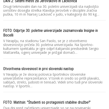
DAN 2: Sedmi mesti za Jerovškovo in Lackoviča
Drugi tekmovalni dan na 30. poletni univerzijadi sta najboljšo
uvrstitev dosegla strelka Klavdija Jerovšek v disciplini zračna
puška, 10 m in Narsej Lackovič v judo, v kategoriji do 90 kg…
FOTO: Odprtje 30. poletne univerzijade zaznamovala Insigne in
Bocelli
V Neaplju, na stadionu San Paolo, se je z otvoritveno
slovesnostjo pričela 30. poletna univerzijada. Na športno-
kulturnem spektaklu je igre odprl italijanski predsednik Sergio
Mattarella, ogenj univeijade je prižgal domači…
Otvoritvena slovesnost in prvi slovenski nastop
V Neaplju je že skoraj polovica športnikov slovenske
univerzitetne reprezentance. V torek in sredo so prišli plavalci,
sabljači, strelci, judoisti in tenisači. Videli smo tudi prvi slovenski
nastop. V športni…
FOTO: Matitsin: ''Študenti so protagonisti stabilne družbe!''
Dva dni pred začetkom univerzijade so se na novinarski