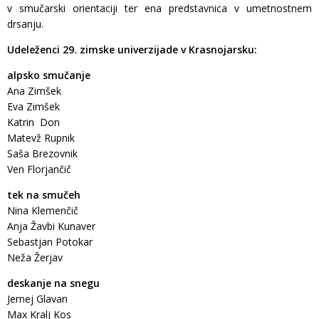
v smučarski orientaciji ter ena predstavnica v umetnostnem
drsanju.
Udeleženci 29. zimske univerzijade v Krasnojarsku:
alpsko smučanje
Ana Zimšek
Eva Zimšek
Katrin Don
Matevž Rupnik
Saša Brezovnik
Ven Florjančič
tek na smučeh
Nina Klemenčič
Anja Žavbi Kunaver
Sebastjan Potokar
Neža Žerjav
deskanje na snegu
Jernej Glavan
Max Kralj Kos