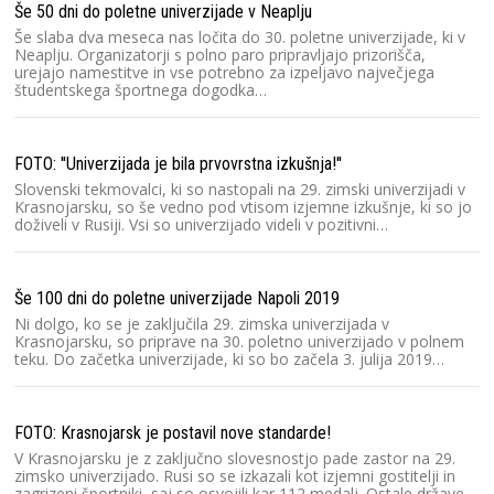
Še 50 dni do poletne univerzijade v Neaplju
Še slaba dva meseca nas ločita do 30. poletne univerzijade, ki v
Neaplju. Organizatorji s polno paro pripravljajo prizorišča,
urejajo namestitve in vse potrebno za izpeljavo največjega
študentskega športnega dogodka…
FOTO: ''Univerzijada je bila prvovrstna izkušnja!''
Slovenski tekmovalci, ki so nastopali na 29. zimski univerzijadi v
Krasnojarsku, so še vedno pod vtisom izjemne izkušnje, ki so jo
doživeli v Rusiji. Vsi so univerzijado videli v pozitivni…
Še 100 dni do poletne univerzijade Napoli 2019
Ni dolgo, ko se je zaključila 29. zimska univerzijada v
Krasnojarsku, so priprave na 30. poletno univerzijado v polnem
teku. Do začetka univerzijade, ki so bo začela 3. julija 2019…
FOTO: Krasnojarsk je postavil nove standarde!
V Krasnojarsku je z zaključno slovesnostjo pade zastor na 29.
zimsko univerzijado. Rusi so se izkazali kot izjemni gostitelji in
zagrizeni športniki, saj so osvojili kar 112 medalj. Ostale države…