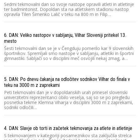
Sedmi tekmovalni dan so svoje nastope opravili atleti in atletinje
ter badmintonist. Dopoldan sta na atletskem stadionu nastop
opravila Tilen Šimenko Lalič v teku na 800 m in Filip…
6. DAN: Veliko nastopov v sabljanju, Vilhar Sloveniji pritekel 13.
mesto
Šesti tekmovalni dan se je v Čengduju pomerilo kar 9 slovenskih
športnikov. Spremljali smo nastope v sabljanju, atletiki in športni
gimnastiki. Sabljači so v disciplini meč osvojili nekaj zmag, a…
5. DAN: Po dnevu čakanja na odločitev sodnikov Vilhar do finala v
teku na 3000 m z zaprekami
Peti tekmovalni dan je v dopoldanskih urah prinesel slovenski
univerzitetni reprezentanci obilo veselja, saj so se po pregledu
posnetka tekme Klemna Viharja v disciplini 3000 m z zaprekami,
sodniki odločili…
4. DAN: Slavje ob torti in začetek tekmovanja za atlete in atletinje
S tekmovanjem v kategoriji posameznikov sta zaključila strelca