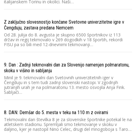
italijanskem Torinu in okolici. Naši…
Us
Z zaključno slovesnostjo končane Svetovne univerzitetne igre v
Čengduju, zastava predana Nemcem
Od 28. julija do 8. avgusta je skupno 6500 športnikov iz 113
držav in regij tekmovalo v 269 dogodkih v 18 športih, rekordi
FISU pa so bili med 12-dnevnimi tekmovanji…
Pr
9. Dan : Zadnji tekmovalni dan za Slovenijo namenjen polmaratonu,
skoku v višino in sabljanju
2
Minil je 9. tekmovalni dan Svetovnih univerzitetnih iger v
Čengduju in s tem tudi zadnji slovenski nastopi. V zgodnjih
jutranjih urah je na polmaratonu 13. mesto osvojila Anja Fink.
Sabljači…
8. DAN: Demšar do 5. mesta v teku na 110 m z ovirami
Re
Tekmovalni dan številka 8 je za slovenske športnike potekal le na
atletskem stadionu. Spremljali smo tekmovanje v skoku v
daljino, kjer je nastopil Nino Celec, drugi del mnogoboja s Taro…