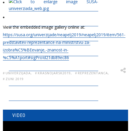
View the embedded image gallery online at:
https://susa.org/univerzijade/neapelj2019/neapelj2019/item/561-
predstavitev-reprezentance-na-ministrstvu-za-
izobra%C5%BEevanje,-znanost-in-
%C5%A1port#sigProId21db89ec86
UNIVERZIJADA
KRASNOJARSK2019
REPREZENTANCA
ZUNI 2019
VIDEO