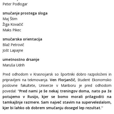
Peter Podlogar
smučanje prostega sloga
Maj Štirn
Žiga Kovačič
Maks Pikec
smučarska orientacija
Blaž Petrovič
Jošt Lapajne
umetnostno drsanje
Maruša Udrih
Pred odhodom v Krasnojarsk so športniki dobro razpoloženi in
pripravljeni na tekmovanja.
Ven Florjančič
, študent Ekonomsko
poslovne fakultete, Univerze v Mariboru je pred odhodom
povedal:
''Pred nami je še nekaj treningov doma, nato pa že
potujemo v Rusijo, kjer se bomo morali prilagoditi na
tamkajšnje razmere. Sam največ stavim na superveleslalom,
kjer bi lahko ob dobrem smučanju dosegel lep rezultat.''