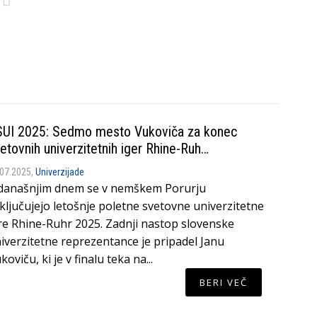
UI 2025: Sedmo mesto Vukoviča za konec
etovnih univerzitetnih iger Rhine-Ruh…
.07.2025,
Univerzijade
današnjim dnem se v nemškem Porurju
ključujejo letošnje poletne svetovne univerzitetne
re Rhine-Ruhr 2025. Zadnji nastop slovenske
iverzitetne reprezentance je pripadel Janu
koviču, ki je v finalu teka na...
BERI VEČ