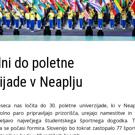
ni do poletne
ijade v Neaplju
eca nas ločita do 30. poletne univerzijade, ki v Neapl
olno paro pripravljajo prizorišča, urejajo namestitve in
eljavo največjega študentskega športnega dogodka. T
 se počasi formira. Slovenijo bo tokrat zastopalo 77 špor