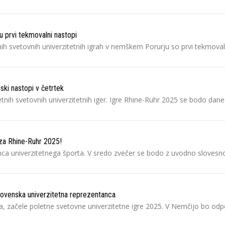
 prvi tekmovalni nastopi
nih svetovnih univerzitetnih igrah v nemškem Porurju so prvi tekmoval
ski nastopi v četrtek
letnih svetovnih univerzitetnih iger. Igre Rhine-Ruhr 2025 se bodo da
za Rhine-Ruhr 2025!
nca univerzitetnega športa. V sredo zvečer se bodo z uvodno slovesno
lovenska univerzitetna reprezentanca
ija, začele poletne svetovne univerzitetne igre 2025. V Nemčijo bo odp