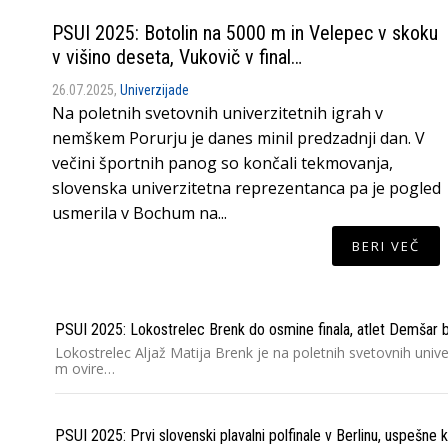
PSUI 2025: Botolin na 5000 m in Velepec v skoku
v višino deseta, Vukovič v final…
26.07.2025,
Univerzijade
Na poletnih svetovnih univerzitetnih igrah v
nemškem Porurju je danes minil predzadnji dan. V
večini športnih panog so končali tekmovanja,
slovenska univerzitetna reprezentanca pa je pogled
usmerila v Bochum na...
BERI VEČ
PSUI 2025: Lokostrelec Brenk do osmine finala, atlet Demšar b
Lokostrelec Aljaž Matija Brenk je na poletnih svetovnih univ
m ovire…
PSUI 2025: Prvi slovenski plavalni polfinale v Berlinu, uspešne k