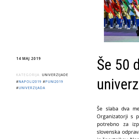
14 MAJ 2019
Še 50 d
KATEGORIJA:
UNIVERZIJADE
univerz
#
NAPOLI2019
#
PUNI2019
#
UNIVERZIJADA
Še slaba dva mes
Organizatorji s p
potrebno za izp
slovenska odprava