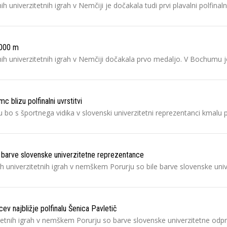
 univerzitetnih igrah v Nemčiji je dočakala tudi prvi plavalni polfinaln
.000 m
nih univerzitetnih igrah v Nemčiji dočakala prvo medaljo. V Bochumu 
blizu polfinalni uvrstitvi
 bo s športnega vidika v slovenski univerzitetni reprezentanci kmalu p
o barve slovenske univerzitetne reprezentance
nih univerzitetnih igrah v nemškem Porurju so bile barve slovenske uni
v najbližje polfinalu Šenica Pavletič
tetnih igrah v nemškem Porurju so barve slovenske univerzitetne odprav