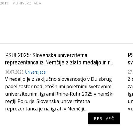
I2019
UNIVERZIJADA
PSUI 2025: Slovenska univerzitetna
PS
reprezentanca iz Nemčije z zlato medaljo in r…
sv
30.07.2025,
Univerzijade
27
V nedeljo je z zaključno slovesnostjo v Duisbrug
Z 
padel zastor nad letošnjimi poletnimi svetovnimi
za
univerzitetnimi igrami Rhine-Ruhr 2025 v nemški
ig
regiji Porurje. Slovenska univerzitetna
un
reprezentanca je na igrah v Nemčiji...
Vu
BERI VEČ