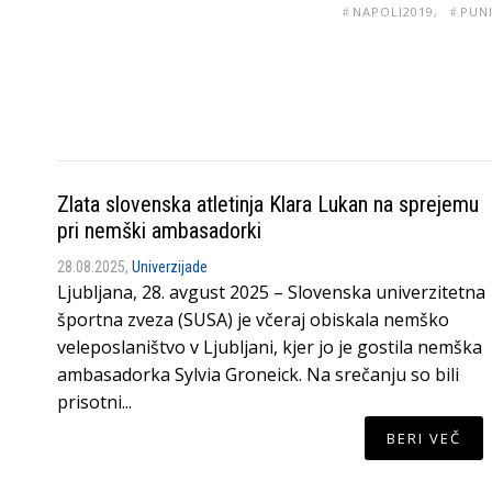
NAPOLI2019
PUN
Zlata slovenska atletinja Klara Lukan na sprejemu
pri nemški ambasadorki
28.08.2025,
Univerzijade
Ljubljana, 28. avgust 2025 – Slovenska univerzitetna
športna zveza (SUSA) je včeraj obiskala nemško
veleposlaništvo v Ljubljani, kjer jo je gostila nemška
ambasadorka Sylvia Groneick. Na srečanju so bili
prisotni...
BERI VEČ