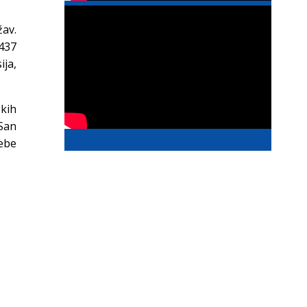
žav.
 437
ija,
ških
San
ebe