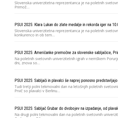
Slovenska univerzitetna reprezentanca je na poletnih svetovnih
Primož…
PSUI 2025: Klara Lukan do zlate medalje in rekorda iger na 10
Slovenska univerzitetna reprezentanca je na poletnih svetov
konkurenco in ob tem…
PSUI 2025: Američanke premočne za slovenske sabljačice, Primc 
Na poletnih svetovnih univerzitetnih igrah v nemškem Porurju
dni, znova so…
PSUI 2025: Sabljači in plavalci še naprej ponosno predstavljaj
Tudi tretji polni tekmovalni dan na letošnjih poletnih svetov
Prvič so plavalci v Berlinu…
PSUI 2025: Sabljač Grubar do dvobojev na izpadanje, od plavalce
Na drugi polni tekmovalni dan na poletnih svetovnih univerzi