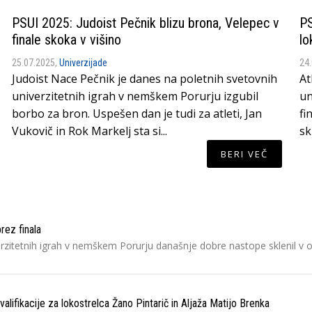
PSUI 2025: Judoist Pečnik blizu brona, Velepec v
PS
finale skoka v višino
lo
25.07.2025,
Univerzijade
24
Judoist Nace Pečnik je danes na poletnih svetovnih
At
univerzitetnih igrah v nemškem Porurju izgubil
un
borbo za bron. Uspešen dan je tudi za atleti, Jan
fi
Vukovič in Rok Markelj sta si...
sk
BERI VEČ
rez finala
erzitetnih igrah v nemškem Porurju današnje dobre nastope sklenil v o
valifikacije za lokostrelca Žano Pintarič in Aljaža Matijo Brenka