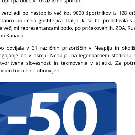
topili pa bodo v 10 različnih športih.
iverzijadi bo nastopilo več kot 9000 športnikov iz 128 dr
anco bo imela gostiteljica, Italija, ki se bo predstavila s
ajvečjimi reprezentancami bodo, po pričakovanjih, ZDA, Rus
a in Kanada.
o odvijala v 31 različnih prizoriščih v Neaplju in okoli
ogajanje bo v osrčju Neaplja, na legendarnem stadionu 
tvoritvena slovesnost in tekmovanja v atletiki. Za potr
adion tudi delno obnovljen.