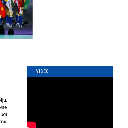
VIDEO
ju.
 vse
udi
tnic