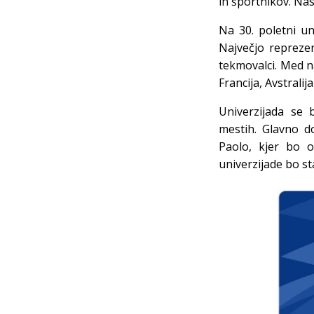
in športnikov. Nas
Na 30. poletni un
Največjo reprezent
tekmovalci. Med n
Francija, Avstralij
Univerzijada se b
mestih. Glavno d
Paolo, kjer bo o
univerzijade bo st