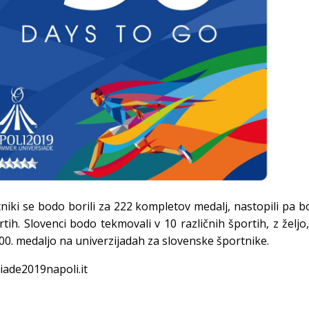
tniki se bodo borili za 222 kompletov medalj, nastopili pa 
rtih. Slovenci bodo tekmovali v 10 različnih športih, z željo
100. medaljo na univerzijadah za slovenske športnike.
iade2019napoli.it