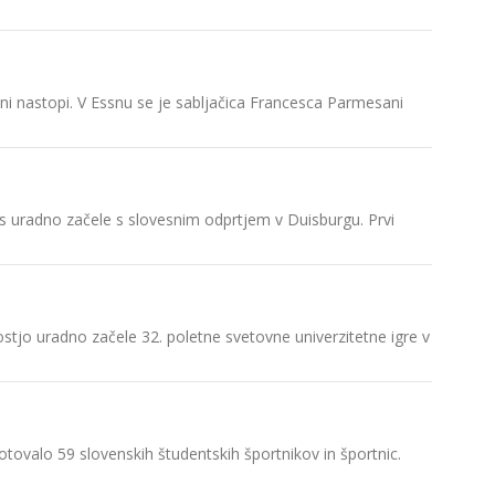
Rektor Un
Rektor Un
ni nastopi. V Essnu se je sabljačica Francesca Parmesani
Uspešno 
Zaključek
nes uradno začele s slovesnim odprtjem v Duisburgu. Prvi
Predzadn
stjo uradno začele 32. poletne svetovne univerzitetne igre v
Tokrat s
otovalo 59 slovenskih študentskih športnikov in športnic.
Novo sre