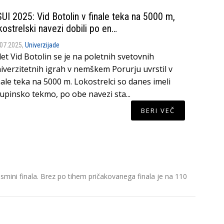
UI 2025: Vid Botolin v finale teka na 5000 m,
kostrelski navezi dobili po en…
.07.2025,
Univerzijade
let Vid Botolin se je na poletnih svetovnih
iverzitetnih igrah v nemškem Porurju uvrstil v
nale teka na 5000 m. Lokostrelci so danes imeli
upinsko tekmo, po obe navezi sta...
BERI VEČ
Šajnova n
smini finala. Brez po tihem pričakovanega finala je na 110
V mesecu
bogatih 
Mankoč i