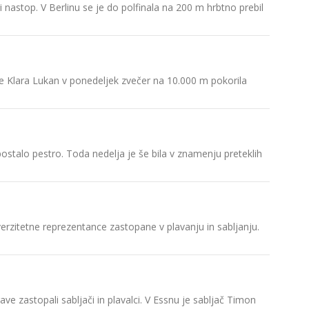
i nastop. V Berlinu se je do polfinala na 200 m hrbtno prebil
V Tajpej
tekmoval
Slovenij
je Klara Lukan v ponedeljek zvečer na 10.000 m pokorila
Znano je
Predstavi
Tajpej, 
ostalo pestro. Toda nedelja je še bila v znamenju preteklih
univerzi
Predstav
Letošnja
verzitetne reprezentance zastopane v plavanju in sabljanju.
Splošna 
Natanko 
e zastopali sabljači in plavalci. V Essnu je sabljač Timon