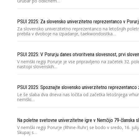
Grubar po odličnem…
PSUI 2025: Za slovensko univerzitetno reprezentanco v Porurju
Za slovensko univerzitetno reprezentanco na letošnjih polet
prebila v dvoboje na izpadanje, taekwondoistka…
PSUI 2025: V Porurju danes otvoritvena slovesnost, prvi sloven
V nemški regiji Porurje je vse pripravljeno na začetek 32. po
nastopi slovenskih…
PSUI 2025: Spoznajte slovensko univerzitetno reprezentanco 
Le še slaba dva dneva nas ločita od začetka letošnjega vrhu
nemški…
Na poletne svetovne univerzitetne igre v Nemčijo 79-članska s
V nemški regiji Porurje (Rhine-Ruhr) se bodo v sredo, 16. jul
Skupaj s…