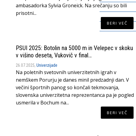
ambasadorka Sylvia Groneick. Na srečanju so bili
prisotni...
BERI VEČ
PSUI 2025: Botolin na 5000 m in Velepec v skoku
v višino deseta, Vukovič v final…
26.07.2025,
Univerzijade
Na poletnih svetovnih univerzitetnih igrah v
nemškem Porurju je danes minil predzadnji dan. V
večini športnih panog so končali tekmovanja,
slovenska univerzitetna reprezentanca pa je pogled
usmerila v Bochum na...
BERI VEČ