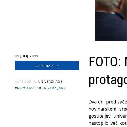
01 JULIJ 2019
FOTO: M
GALERIJA SLIK
protago
KATEGORIJA:
UNIVERZIJADE
#
NAPOLI2019
#
UNIVERZIJADA
Dva dni pred zače
novinarskem sred
gostiteljev unive
nastopilo več kot