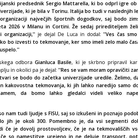
lijanski predsednik Sergio Mattarella, ki bo odprl igre ob
verzijade, ki je bila v Torinu. Italija bo tudi v naslednjih l
 organizaciji največjih športnih dogodkov, saj bodo zim
leta 2026 v Milanu in Cortini. Že sedaj prirediteljem že
 organizaciji,''
je dejal De Luca in dodal:
''Ves čas smo
ko bo izvesti to tekmovanje, ker smo imeli zelo malo čas
spelo.''
ijskega odbora
Gianluca Basile
, ki je skrbno pripravil ka
lju in okolici pa je dejal:
''Res se vam moram opravičiti za
tvari se bodo do začetka univerzijade uredile. Želimo, d
 in kakovostna tekmovanja, ki jih lahko naredijo samo do
rjamem, da bomo lahko gledalci videli veliko nape
so nam tudi ljudje s FISU, saj so izkušeni in poznajo pod
šlo jih je okoli 300. Pomembno je, da vsi segmenti do
udi če je dovolj prostovoljcev, če je na tekmovališčih v
 če so namestitve urejeno in ne deluje transport, po