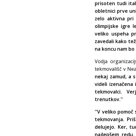
prisoten tudi ita
obletnici prve uni
zelo aktivna pri
olimpijske igre 
veliko uspeha pri
zavedali kako tež
na koncu nam bo u
Vodja organizac
tekmovališč v Neap
nekaj zamud, a s
videli izenačena
tekmovalci. Ve
trenutkov.''
''V veliko pomoč 
tekmovanja. Pri
delujejo. Ker, t
najlepšem redu,