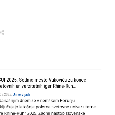
UI 2025: Sedmo mesto Vukoviča za konec
etovnih univerzitetnih iger Rhine-Ruh…
.07.2025,
Univerzijade
današnjim dnem se v nemškem Porurju
ključujejo letošnje poletne svetovne univerzitetne
re Rhine-Ruhr 2025. Zadnji nastop slovenske