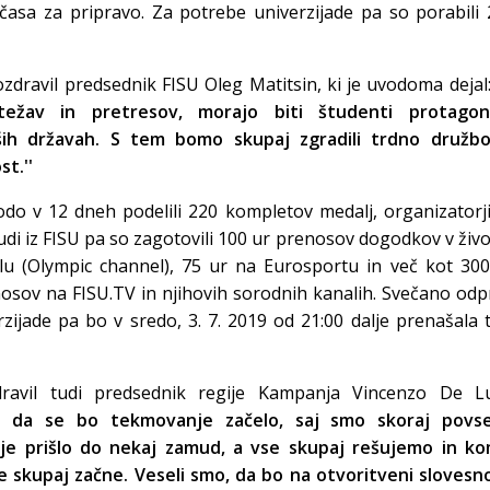
i časa za pripravo. Za potrebe univerzijade pa so porabili
ozdravil predsednik FISU Oleg Matitsin, ki je uvodoma dejal
ežav in pretresov, morajo biti študenti protagoni
h državah. S tem bomo skupaj zgradili trdno družbo
st.''
odo v 12 dneh podelili 220 kompletov medalj, organizatorji
udi iz FISU pa so zagotovili 100 ur prenosov dogodkov v živ
lu (Olympic channel), 75 ur na Eurosportu in več kot 300
sov na FISU.TV in njihovih sorodnih kanalih. Svečano odp
rzijade pa bo v sredo, 3. 7. 2019 od 21:00 dalje prenašala 
ravil tudi predsednik regije Kampanja Vincenzo De Lu
o, da se bo tekmovanje začelo, saj smo skoraj povs
s je prišlo do nekaj zamud, a vse skupaj rešujemo in ko
e skupaj začne. Veseli smo, da bo na otvoritveni slovesn