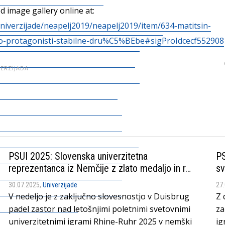
 image gallery online at:
univerzijade/neapelj2019/neapelj2019/item/634-matitsin-
-protagonisti-stabilne-dru%C5%BEbe#sigProIdcecf552908
VERZIJADA
PSUI 2025: Slovenska univerzitetna
PS
reprezentanca iz Nemčije z zlato medaljo in r…
sv
30.07.2025,
Univerzijade
27
V nedeljo je z zaključno slovesnostjo v Duisbrug
Z 
padel zastor nad letošnjimi poletnimi svetovnimi
za
univerzitetnimi igrami Rhine-Ruhr 2025 v nemški
ig