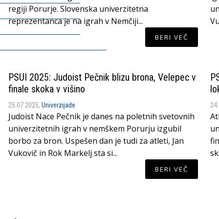
regiji Porurje. Slovenska univerzitetna
un
reprezentanca je na igrah v Nemčiji...
Vu
BERI VEČ
PSUI 2025: Judoist Pečnik blizu brona, Velepec v
PS
finale skoka v višino
lo
25.07.2025,
Univerzijade
24
Judoist Nace Pečnik je danes na poletnih svetovnih
At
univerzitetnih igrah v nemškem Porurju izgubil
un
borbo za bron. Uspešen dan je tudi za atleti, Jan
fi
Vukovič in Rok Markelj sta si...
sk
BERI VEČ