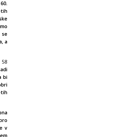
 60.
etih
ske
limo
 se
a, a
r 58
radi
a bi
bri
tih
obna
bro
se v
tem