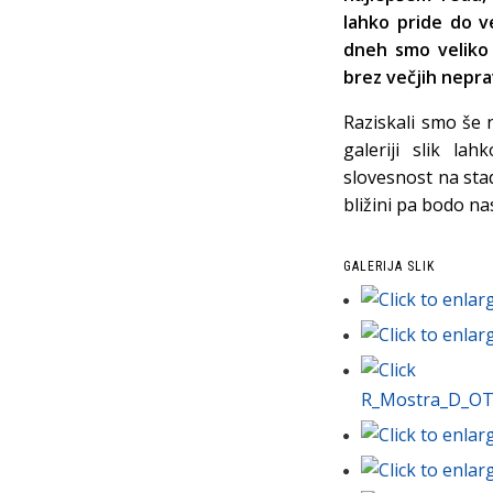
lahko pride do v
dneh smo veliko n
brez večjih neprav
Raziskali smo še n
galeriji slik la
slovesnost na sta
bližini pa bodo nas
GALERIJA SLIK