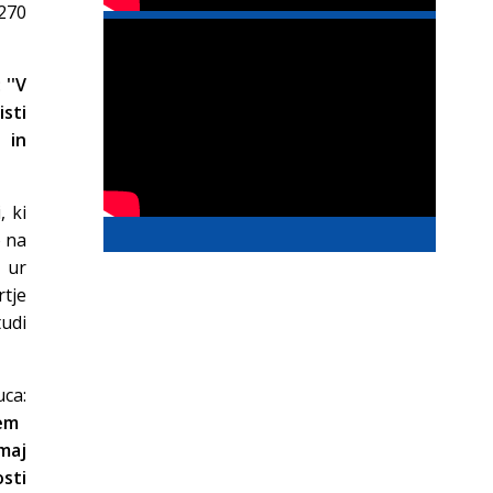
 270
:
''V
sti
 in
, ki
o na
 ur
rtje
tudi
ca:
em
maj
osti