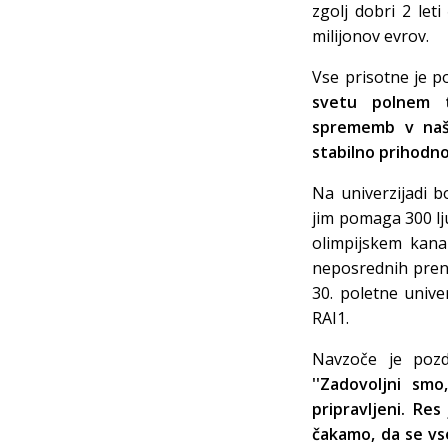
zgolj dobri 2 let
milijonov evrov.
Vse prisotne je p
svetu polnem t
sprememb v naši
stabilno prihodno
Na univerzijadi b
jim pomaga 300 lj
olimpijskem kana
neposrednih preno
30. poletne unive
RAI1.
Navzoče je pozd
''Zadovoljni sm
pripravljeni. Re
čakamo, da se vs