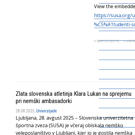
View the embedded
https://susa.org/
%C5%A1tudenti-so
NAPOLI2019
UNI
Zlata slovenska atletinja Klara Lukan na sprejemu
pri nemški ambasadorki
28.08.2025,
Univerzijade
Ljubljana, 28. avgust 2025 – Slovenska univerzitetna
športna zveza (SUSA) je včeraj obiskala nemško
veleposlaništvo v Ljubljani, kjer jo je gostila nemška