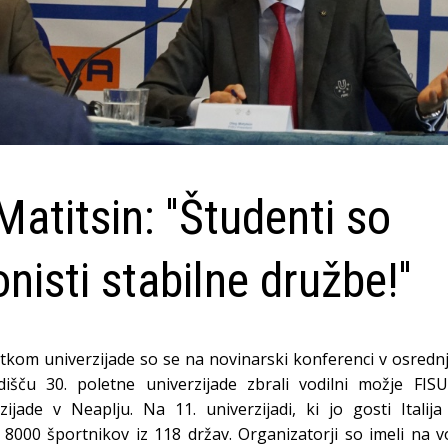
atitsin: ''Študenti so
nisti stabilne družbe!''
tkom univerzijade so se na novinarski konferenci v osred
išču 30. poletne univerzijade zbrali vodilni možje FISU
rzijade v Neaplju. Na 11. univerzijadi, ki jo gosti Italij
 8000 športnikov iz 118 držav. Organizatorji so imeli na v