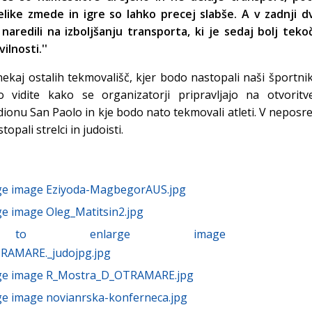
elike zmede in igre so lahko precej slabše. A v zadnji d
aredili na izboljšanju transporta, ki je sedaj bolj teko
ilnosti.''
ekaj ostalih tekmovališč, kjer bodo nastopali naši športnik
hko vidite kako se organizatorji pripravljajo na otvorit
dionu San Paolo in kje bodo nato tekmovali atleti. V neposr
topali strelci in judoisti.