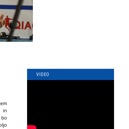
VIDEO
njem
 in
a bo
oljo