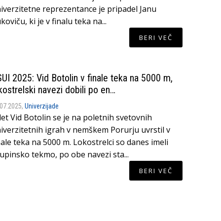
iverzitetne reprezentance je pripadel Janu
koviču, ki je v finalu teka na...
BERI VEČ
UI 2025: Vid Botolin v finale teka na 5000 m,
kostrelski navezi dobili po en…
.07.2025,
Univerzijade
let Vid Botolin se je na poletnih svetovnih
iverzitetnih igrah v nemškem Porurju uvrstil v
nale teka na 5000 m. Lokostrelci so danes imeli
upinsko tekmo, po obe navezi sta...
BERI VEČ