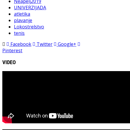
Neapelj2019
UNIVERZIJADA
atletika
plavanje
Lokostrelstvo
tenis
Facebook
Twitter
Google+
Pinterest
VIDEO