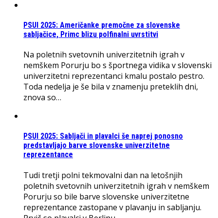
PSUI 2025: Američanke premočne za slovenske
sabljačice, Primc blizu polfinalni uvrstitvi
Na poletnih svetovnih univerzitetnih igrah v
nemškem Porurju bo s športnega vidika v slovenski
univerzitetni reprezentanci kmalu postalo pestro.
Toda nedelja je še bila v znamenju preteklih dni,
znova so…
PSUI 2025: Sabljači in plavalci še naprej ponosno
predstavljajo barve slovenske univerzitetne
reprezentance
Tudi tretji polni tekmovalni dan na letošnjih
poletnih svetovnih univerzitetnih igrah v nemškem
Porurju so bile barve slovenske univerzitetne
reprezentance zastopane v plavanju in sabljanju.
Prvič so plavalci v Berlinu…