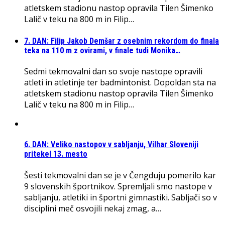
atletskem stadionu nastop opravila Tilen Šimenko
Lalič v teku na 800 m in Filip…
7. DAN: Filip Jakob Demšar z osebnim rekordom do finala
teka na 110 m z ovirami, v finale tudi Monika…
Sedmi tekmovalni dan so svoje nastope opravili
atleti in atletinje ter badmintonist. Dopoldan sta na
atletskem stadionu nastop opravila Tilen Šimenko
Lalič v teku na 800 m in Filip…
6. DAN: Veliko nastopov v sabljanju, Vilhar Sloveniji
pritekel 13. mesto
Šesti tekmovalni dan se je v Čengduju pomerilo kar
9 slovenskih športnikov. Spremljali smo nastope v
sabljanju, atletiki in športni gimnastiki. Sabljači so v
disciplini meč osvojili nekaj zmag, a…