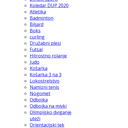
Koledar DUP 2020
Atletika
Badminton
Biljard
Boks
curling
Družabni plesi
Futsal
Hitrostno rolanje
Judo
Košarka
Košarka 3 na 3
Lokostrelstvo
Namizni tenis
Nogomet
Odbojka
Odbojka na mivki
Olimpijsko dviganje
uteži
Orientacijski tek