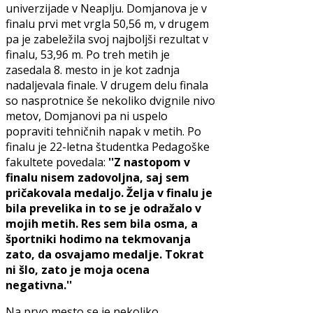
univerzijade v Neaplju. Domjanova je v
finalu prvi met vrgla 50,56 m, v drugem
pa je zabeležila svoj najboljši rezultat v
finalu, 53,96 m. Po treh metih je
zasedala 8. mesto in je kot zadnja
nadaljevala finale. V drugem delu finala
so nasprotnice še nekoliko dvignile nivo
metov, Domjanovi pa ni uspelo
popraviti tehničnih napak v metih. Po
finalu je 22-letna študentka Pedagoške
fakultete povedala:
''Z nastopom v
finalu nisem zadovoljna, saj sem
pričakovala medaljo. Želja v finalu je
bila prevelika in to se je odražalo v
mojih metih. Res sem bila osma, a
športniki hodimo na tekmovanja
zato, da osvajamo medalje. Tokrat
ni šlo, zato je moja ocena
negativna.''
Na prvo mesto se je nekoliko