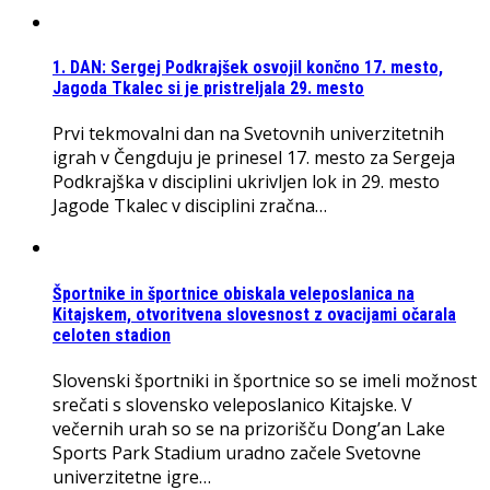
1. DAN: Sergej Podkrajšek osvojil končno 17. mesto,
Jagoda Tkalec si je pristreljala 29. mesto
Prvi tekmovalni dan na Svetovnih univerzitetnih
igrah v Čengduju je prinesel 17. mesto za Sergeja
Podkrajška v disciplini ukrivljen lok in 29. mesto
Jagode Tkalec v disciplini zračna…
Športnike in športnice obiskala veleposlanica na
Kitajskem, otvoritvena slovesnost z ovacijami očarala
celoten stadion
Slovenski športniki in športnice so se imeli možnost
srečati s slovensko veleposlanico Kitajske. V
večernih urah so se na prizorišču Dong’an Lake
Sports Park Stadium uradno začele Svetovne
univerzitetne igre…