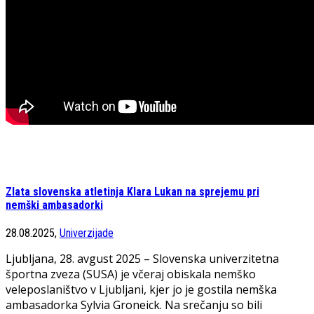
Zlata slovenska atletinja Klara Lukan na sprejemu pri
nemški ambasadorki
28.08.2025,
Univerzijade
Ljubljana, 28. avgust 2025 – Slovenska univerzitetna
športna zveza (SUSA) je včeraj obiskala nemško
veleposlaništvo v Ljubljani, kjer jo je gostila nemška
ambasadorka Sylvia Groneick. Na srečanju so bili