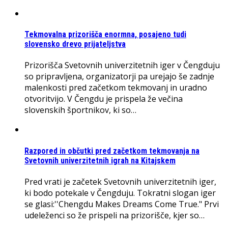
Tekmovalna prizorišča enormna, posajeno tudi
slovensko drevo prijateljstva
Prizorišča Svetovnih univerzitetnih iger v Čengduju
so pripravljena, organizatorji pa urejajo še zadnje
malenkosti pred začetkom tekmovanj in uradno
otvoritvijo. V Čengdu je prispela že večina
slovenskih športnikov, ki so…
Razpored in občutki pred začetkom tekmovanja na
Svetovnih univerzitetnih igrah na Kitajskem
Pred vrati je začetek Svetovnih univerzitetnih iger,
ki bodo potekale v Čengduju. Tokratni slogan iger
se glasi:''Chengdu Makes Dreams Come True." Prvi
udeleženci so že prispeli na prizorišče, kjer so…