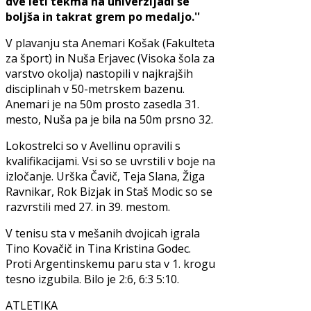
dve leti tekma na univerzijadi še
boljša in takrat grem po medaljo.''
V plavanju sta Anemari Košak (Fakulteta
za šport) in Nuša Erjavec (Visoka šola za
varstvo okolja) nastopili v najkrajših
disciplinah v 50-metrskem bazenu.
Anemari je na 50m prosto zasedla 31.
mesto, Nuša pa je bila na 50m prsno 32.
Lokostrelci so v Avellinu opravili s
kvalifikacijami. Vsi so se uvrstili v boje na
izločanje. Urška Čavič, Teja Slana, Žiga
Ravnikar, Rok Bizjak in Staš Modic so se
razvrstili med 27. in 39. mestom.
V tenisu sta v mešanih dvojicah igrala
Tino Kovačič in Tina Kristina Godec.
Proti Argentinskemu paru sta v 1. krogu
tesno izgubila. Bilo je 2:6, 6:3 5:10.
ATLETIKA