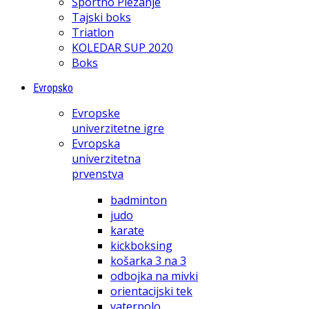
Športno Plezanje
Tajski boks
Triatlon
KOLEDAR SUP 2020
Boks
Evropsko
Evropske
univerzitetne igre
Evropska
univerzitetna
prvenstva
badminton
judo
karate
kickboksing
košarka 3 na 3
odbojka na mivki
orientacijski tek
vaterpolo