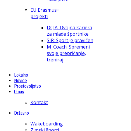
EU Erasmus+
projekti
DCJA: Dvojna kariera
za mlade športnike
SIR: Šport je pravičen
M_Coach: Spremeni
svoje prepričanje,
treniraj
Lokalno
Novice
Prostovoljstvo
O nas
Kontakt
Državno
Wakeboarding
Zimski športi