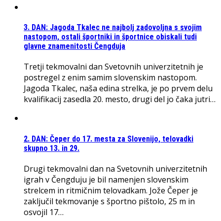
3. DAN: Jagoda Tkalec ne najbolj zadovoljna s svojim
nastopom, ostali športniki in športnice obiskali tudi
glavne znamenitosti Čengduja
Tretji tekmovalni dan Svetovnih univerzitetnih je
postregel z enim samim slovenskim nastopom.
Jagoda Tkalec, naša edina strelka, je po prvem delu
kvalifikacij zasedla 20. mesto, drugi del jo čaka jutri…
2. DAN: Čeper do 17. mesta za Slovenijo, telovadki
skupno 13. in 29.
Drugi tekmovalni dan na Svetovnih univerzitetnih
igrah v Čengduju je bil namenjen slovenskim
strelcem in ritmičnim telovadkam. Jože Čeper je
zaključil tekmovanje s športno pištolo, 25 m in
osvojil 17…