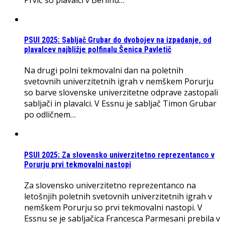
PSUI 2025: Sabljač Grubar do dvobojev na izpadanje, od
plavalcev najbližje polfinalu Šenica Pavletič
Na drugi polni tekmovalni dan na poletnih
svetovnih univerzitetnih igrah v nemškem Porurju
so barve slovenske univerzitetne odprave zastopali
sabljači in plavalci. V Essnu je sabljač Timon Grubar
po odličnem…
PSUI 2025: Za slovensko univerzitetno reprezentanco v
Porurju prvi tekmovalni nastopi
Za slovensko univerzitetno reprezentanco na
letošnjih poletnih svetovnih univerzitetnih igrah v
nemškem Porurju so prvi tekmovalni nastopi. V
Essnu se je sabljačica Francesca Parmesani prebila v