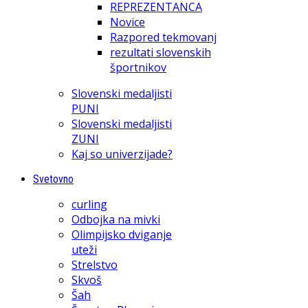
REPREZENTANCA
Novice
Razpored tekmovanj
rezultati slovenskih
športnikov
Slovenski medaljisti
PUNI
Slovenski medaljisti
ZUNI
Kaj so univerzijade?
Svetovno
curling
Odbojka na mivki
Olimpijsko dviganje
uteži
Strelstvo
Skvoš
Šah