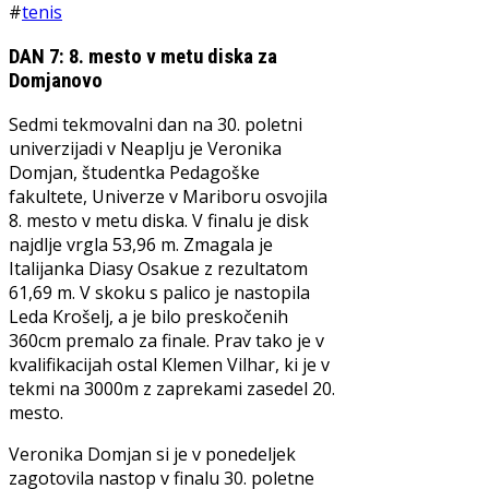
#
tenis
DAN 7: 8. mesto v metu diska za
Domjanovo
Sedmi tekmovalni dan na 30. poletni
univerzijadi v Neaplju je Veronika
Domjan, študentka Pedagoške
fakultete, Univerze v Mariboru osvojila
8. mesto v metu diska. V finalu je disk
najdlje vrgla 53,96 m. Zmagala je
Italijanka Diasy Osakue z rezultatom
61,69 m. V skoku s palico je nastopila
Leda Krošelj, a je bilo preskočenih
360cm premalo za finale. Prav tako je v
kvalifikacijah ostal Klemen Vilhar, ki je v
tekmi na 3000m z zaprekami zasedel 20.
mesto.
Veronika Domjan si je v ponedeljek
zagotovila nastop v finalu 30. poletne