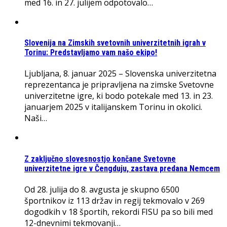
med 16. in 27. julijem odpotovalo…
Slovenija na Zimskih svetovnih univerzitetnih igrah v
Torinu: Predstavljamo vam našo ekipo!
Ljubljana, 8. januar 2025 – Slovenska univerzitetna
reprezentanca je pripravljena na zimske Svetovne
univerzitetne igre, ki bodo potekale med 13. in 23.
januarjem 2025 v italijanskem Torinu in okolici.
Naši…
Z zaključno slovesnostjo končane Svetovne
univerzitetne igre v Čengduju, zastava predana Nemcem
Od 28. julija do 8. avgusta je skupno 6500
športnikov iz 113 držav in regij tekmovalo v 269
dogodkih v 18 športih, rekordi FISU pa so bili med
12-dnevnimi tekmovanji…