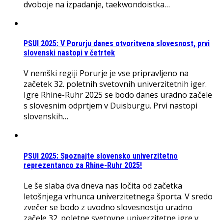
dvoboje na izpadanje, taekwondoistka…
PSUI 2025: V Porurju danes otvoritvena slovesnost, prvi
slovenski nastopi v četrtek
V nemški regiji Porurje je vse pripravljeno na
začetek 32. poletnih svetovnih univerzitetnih iger.
Igre Rhine-Ruhr 2025 se bodo danes uradno začele
s slovesnim odprtjem v Duisburgu. Prvi nastopi
slovenskih…
PSUI 2025: Spoznajte slovensko univerzitetno
reprezentanco za Rhine-Ruhr 2025!
Le še slaba dva dneva nas ločita od začetka
letošnjega vrhunca univerzitetnega športa. V sredo
zvečer se bodo z uvodno slovesnostjo uradno
začele 32. poletne svetovne univerzitetne igre v