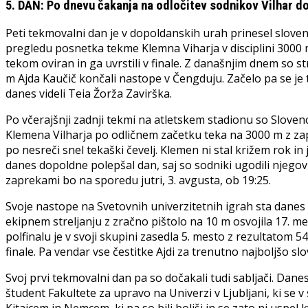
5. DAN: Po dnevu čakanja na odločitev sodnikov Vilhar do
Peti tekmovalni dan je v dopoldanskih urah prinesel slovens
pregledu posnetka tekme Klemna Viharja v disciplini 3000 m
tekom oviran in ga uvrstili v finale. Z današnjim dnem so st
m Ajda Kaučič končali nastope v Čengduju. Začelo pa se je
danes videli Teia Žorža Zavirška.
Po včerajšnji zadnji tekmi na atletskem stadionu so Slovenci
Klemena Vilharja po odličnem začetku teka na 3000 m z zapre
po nesreči snel tekaški čevelj. Klemen ni stal križem rok in
danes dopoldne polepšal dan, saj so sodniki ugodili njegovi p
zaprekami bo na sporedu jutri, 3. avgusta, ob 19:25.
Svoje nastope na Svetovnih univerzitetnih igrah sta danes za
ekipnem streljanju z zračno pištolo na 10 m osvojila 17. me
polfinalu je v svoji skupini zasedla 5. mesto z rezultatom 54
finale. Pa vendar vse čestitke Ajdi za trenutno najboljšo sl
Svoj prvi tekmovalni dan pa so dočakali tudi sabljači. Danes 
študent Fakultete za upravo na Univerzi v Ljubljani, ki se v