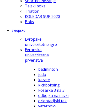
Športno Plezanje
Tajski boks
Triatlon
KOLEDAR SUP 2020
Boks
Evropsko
Evropske
univerzitetne igre
Evropska
univerzitetna
prvenstva
badminton
judo
karate
kickboksing
košarka 3 na 3
odbojka na mivki
orientacijski tek
vaterpolo