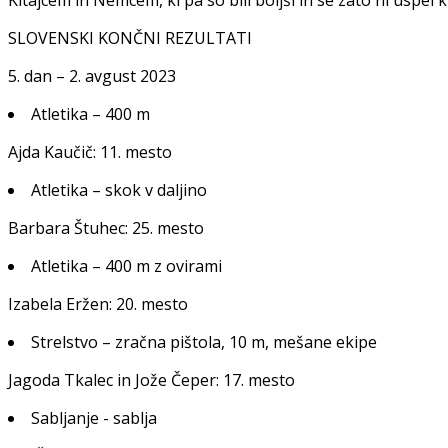
Kitajcem in Nemcem, ki pa so bili boljši in se zato ni uspel k
SLOVENSKI KONČNI REZULTATI
5. dan – 2. avgust 2023
Atletika – 400 m
Ajda Kaučič: 11. mesto
Atletika – skok v daljino
Barbara Štuhec: 25. mesto
Atletika – 400 m z ovirami
Izabela Eržen: 20. mesto
Strelstvo – zračna pištola, 10 m, mešane ekipe
Jagoda Tkalec in Jože Čeper: 17. mesto
Sabljanje - sablja