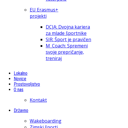
EU Erasmus+
projekti
DCJA: Dvojna kariera
za mlade športnike
SIR: Šport je pravičen
M_Coach: Spremeni
svoje prepričanje,
treniraj
Lokalno
Novice
Prostovoljstvo
O nas
Kontakt
Državno
Wakeboarding
Zimski športi