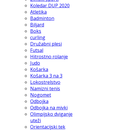
Koledar DUP 2020
Atletika
Badminton
Biljard
Boks
curling
Družabni plesi
Futsal
Hitrostno rolanje
Judo
Košarka
Košarka 3 na 3
Lokostrelstvo
Namizni tenis
Nogomet
Odbojka
Odbojka na mivki
Olimpijsko dviganje
uteži
Orientacijski tek