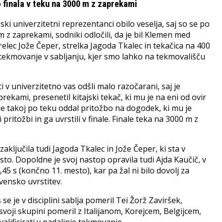
 finala v teku na 3000 m z zaprekami
ki univerzitetni reprezentanci obilo veselja, saj so se po
 z zaprekami, sodniki odločili, da je bil Klemen med
relec Jože Čeper, strelka Jagoda Tkalec in tekačica na 400
 tekmovanje v sabljanju, kjer smo lahko na tekmovališču
 v univerzitetno vas odšli malo razočarani, saj je
kami, presenetil kitajski tekač, ki mu je na eni od ovir
 je takoj po teku oddal pritožbo na dogodek, ki mu je
ritožbi in ga uvrstili v finale. Finale teka na 3000 m z
ključila tudi Jagoda Tkalec in Jože Čeper, ki sta v
sto. Dopoldne je svoj nastop opravila tudi Ajda Kaučič, v
,45 s (končno 11. mesto), kar pa žal ni bilo dovolj za
ovensko uvrstitev.
se je v disciplini sablja pomeril Tei Žorž Zaviršek,
 svoji skupini pomeril z Italijanom, Korejcem, Belgijcem,