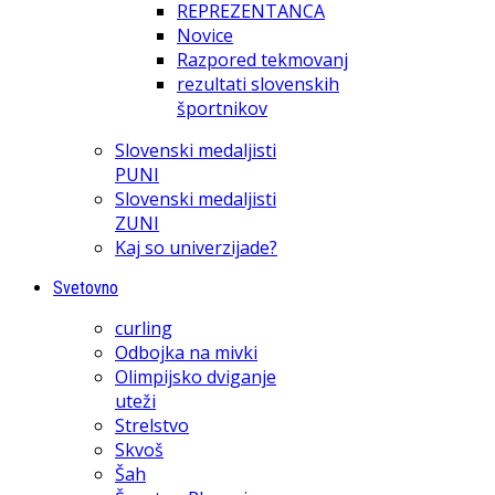
REPREZENTANCA
Novice
Razpored tekmovanj
rezultati slovenskih
športnikov
Slovenski medaljisti
PUNI
Slovenski medaljisti
ZUNI
Kaj so univerzijade?
Svetovno
curling
Odbojka na mivki
Olimpijsko dviganje
uteži
Strelstvo
Skvoš
Šah