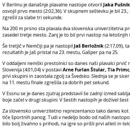
V Berlinu je današnje plavalne nastope otvoril
Jaka Pušnik
osvojil prvo mesto (2:02,36). V skupnem seštevku je bil 23., 
zgrešil za slabe tri sekunde.
Na 200 m prsno sta plavala dva slovenska univerzitetna pred
zasedel tretje mesto. Zanj je to bil prvi nastop na letošnjih
Še tretjič v Nemčiji pa je nastopil
Jaš Berložnik
(2:17,09), ta
rezultatih je Jaš pristal na 23. mestu, Gašper pa na 25.
V oddaljeni nemški prestolnici so danes naši plavalci prvič 
Slovenija (4:01,04) v postavi
Arne Furlan Štular, Tia Primc
prvi skupini in zaostala zgolj za Švedsko. Slednja se je sice
na 11. mestu finale zgrešila za dobrih pet sekund.
V Essnu se je danes zjutraj predstavil še zadnji izmed sablj
boje začel v drugi skupini. V šestih nastopih je doživel š
Za slovensko univerzitetno reprezentanco tako danes kot ju
tiče športnih panog. Tudi v nedeljo bodo od naših nastopov 
bilo bolj živahno s prihodi, na igre so prišli prvi atleti in