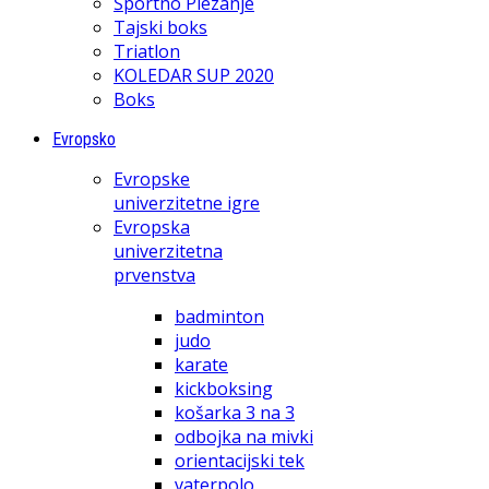
Športno Plezanje
Tajski boks
Triatlon
KOLEDAR SUP 2020
Boks
Evropsko
Evropske
univerzitetne igre
Evropska
univerzitetna
prvenstva
badminton
judo
karate
kickboksing
košarka 3 na 3
odbojka na mivki
orientacijski tek
vaterpolo