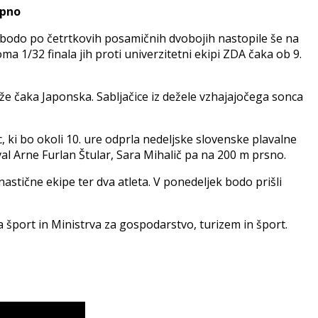
ipno
bodo po četrtkovih posamičnih dvobojih nastopile še na
a 1/32 finala jih proti univerzitetni ekipi ZDA čaka ob 9.
 že čaka Japonska. Sabljačice iz dežele vzhajajočega sonca
, ki bo okoli 10. ure odprla nedeljske slovenske plavalne
al Arne Furlan Štular, Sara Mihalič pa na 200 m prsno.
mnastične ekipe ter dva atleta. V ponedeljek bodo prišli
 šport in Ministrva za gospodarstvo, turizem in šport.