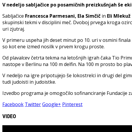
V nedeljo sabljačice po posamičnih preizkušnjah še ek
Sabljačice
Francesca Parmesani, Ela Simčič
in
Eli Mlekuž
skupinski tekmi v disciplini meč. Dvoboj prvega kroga ozirom
uri zjutraj.
V primeru uspeha jih deset minut po 10. uri v osmini finala
so kot ene izmed nosilk v prvem krogu proste.
Od plavalcev četrta tekma na letošnjih igrah čaka Tio Primc
nastope v Berlinu na 100 m delfin. Na 100 m prosto bo plav
V nedeljo na igre pripotujejo še lokostrelci in drugi del gi
tudi judoisti in judoistke.
Izvedbo programa je omogočilo sofinanciranje Fundacije za
Facebook
Twitter
Google+
Pinterest
VIDEO