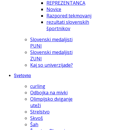
REPREZENTANCA
Novice
Razpored tekmovanj
rezultati slovenskih
športnikov
Slovenski medaljisti
PUNI
Slovenski medaljisti
ZUNI
Kaj so univerzijade?
Svetovno
curling
Odbojka na mivki
Olimpijsko dviganje
uteži
Strelstvo
Skvoš
Šah