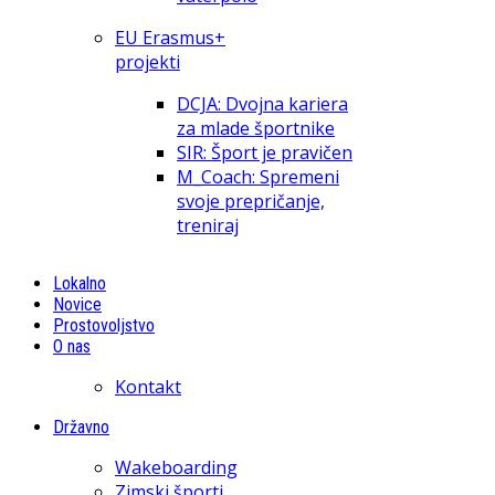
EU Erasmus+
projekti
DCJA: Dvojna kariera
za mlade športnike
SIR: Šport je pravičen
M_Coach: Spremeni
svoje prepričanje,
treniraj
Lokalno
Novice
Prostovoljstvo
O nas
Kontakt
Državno
Wakeboarding
Zimski športi