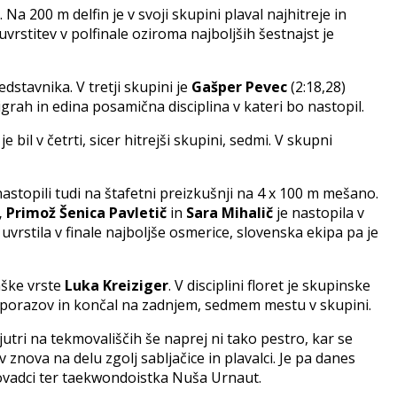
. Na 200 m delfin je v svoji skupini plaval najhitreje in
uvrstitev v polfinale oziroma najboljših šestnajst je
stavnika. V tretji skupini je
Gašper Pevec
(2:18,28)
 igrah in edina posamična disciplina v kateri bo nastopil.
 je bil v četrti, sicer hitrejši skupini, sedmi. V skupni
nastopili tudi na štafetni preizkušnji na 4 x 100 m mešano.
, Primož Šenica Pavletič
in
Sara Mihalič
je nastopila v
r uvrstila v finale najboljše osmerice, slovenska ekipa pa je
aške vrste
Luka Kreiziger
. V disciplini floret je skupinske
est porazov in končal na zadnjem, sedmem mestu v skupini.
tri na tekmovališčih še naprej ni tako pestro, kar se
znova na delu zgolj sabljačice in plavalci. Je pa danes
 telovadci ter taekwondoistka Nuša Urnaut.