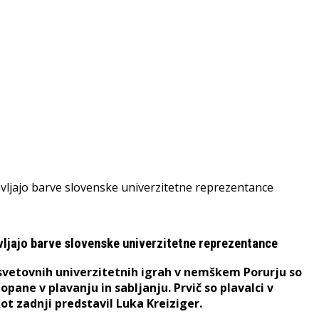
avljajo barve slovenske univerzitetne reprezentance
h svetovnih univerzitetnih igrah v nemškem Porurju so
ane v plavanju in sabljanju. Prvič so plavalci v
kot zadnji predstavil Luka Kreiziger.