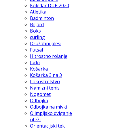
Koledar DUP 2020
Atletika
Badminton
Biljard
Boks
curling
Družabni plesi
Futsal
Hitrostno rolanje
Judo
Košarka
Košarka 3 na 3
Lokostrelstvo
Namizni tenis
Nogomet
Odbojka
Odbojka na mivki
Olimpijsko dviganje
uteži
Orientacijski tek