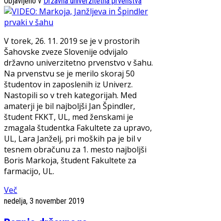
Objavljeno v
Državna univerzitetna prvenstva
V torek, 26. 11. 2019 se je v prostorih
Šahovske zveze Slovenije odvijalo
državno univerzitetno prvenstvo v šahu.
Na prvenstvu se je merilo skoraj 50
študentov in zaposlenih iz Univerz.
Nastopili so v treh kategorijah. Med
amaterji je bil najboljši Jan Špindler,
študent FKKT, UL, med ženskami je
zmagala študentka Fakultete za upravo,
UL, Lara Janželj, pri moških pa je bil v
tesnem obračunu za 1. mesto najboljši
Boris Markoja, študent Fakultete za
farmacijo, UL.
Več
nedelja, 3 november 2019