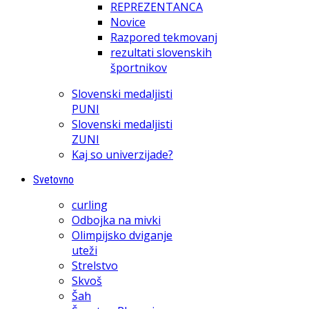
REPREZENTANCA
Novice
Razpored tekmovanj
rezultati slovenskih
športnikov
Slovenski medaljisti
PUNI
Slovenski medaljisti
ZUNI
Kaj so univerzijade?
Svetovno
curling
Odbojka na mivki
Olimpijsko dviganje
uteži
Strelstvo
Skvoš
Šah