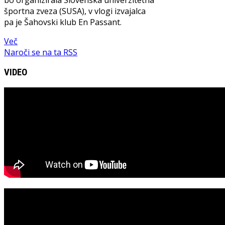
športna zveza (SUSA), v vlogi izvajalca
pa je Šahovski klub En Passant.
Več
Naroči se na ta RSS
VIDEO