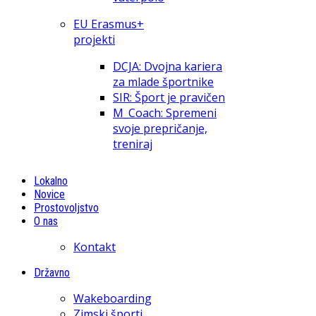
EU Erasmus+
projekti
DCJA: Dvojna kariera
za mlade športnike
SIR: Šport je pravičen
M_Coach: Spremeni
svoje prepričanje,
treniraj
Lokalno
Novice
Prostovoljstvo
O nas
Kontakt
Državno
Wakeboarding
Zimski športi