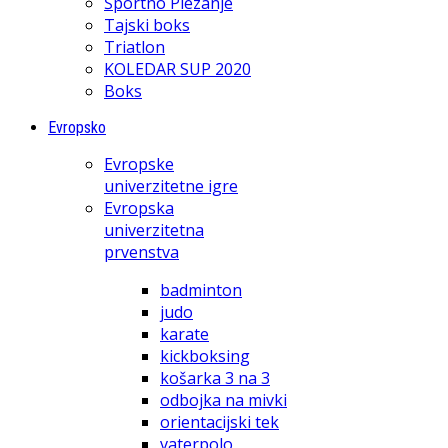
Športno Plezanje
Tajski boks
Triatlon
KOLEDAR SUP 2020
Boks
Evropsko
Evropske
univerzitetne igre
Evropska
univerzitetna
prvenstva
badminton
judo
karate
kickboksing
košarka 3 na 3
odbojka na mivki
orientacijski tek
vaterpolo