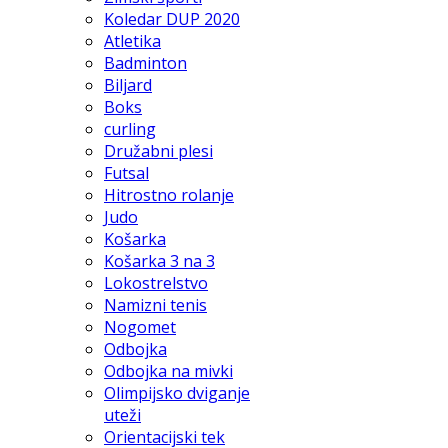
Koledar DUP 2020
Atletika
Badminton
Biljard
Boks
curling
Družabni plesi
Futsal
Hitrostno rolanje
Judo
Košarka
Košarka 3 na 3
Lokostrelstvo
Namizni tenis
Nogomet
Odbojka
Odbojka na mivki
Olimpijsko dviganje
uteži
Orientacijski tek