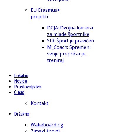
EU Erasmus+
projekti
DCJA: Dvojna kariera
za mlade športnike
SIR: Šport je pravičen
M_Coach: Spremeni
svoje prepričanje,
treniraj
Lokalno
Novice
Prostovoljstvo
O nas
Kontakt
Državno
Wakeboarding
Zimski športi