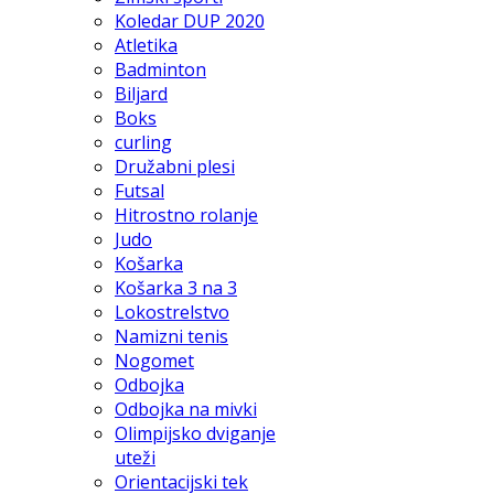
Koledar DUP 2020
Atletika
Badminton
Biljard
Boks
curling
Družabni plesi
Futsal
Hitrostno rolanje
Judo
Košarka
Košarka 3 na 3
Lokostrelstvo
Namizni tenis
Nogomet
Odbojka
Odbojka na mivki
Olimpijsko dviganje
uteži
Orientacijski tek