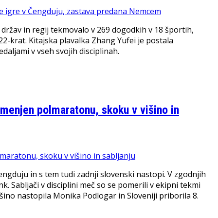
3 držav in regij tekmovalo v 269 dogodkih v 18 športih,
2-krat. Kitajska plavalka Zhang Yufei je postala
daljami v vseh svojih disciplinah.
amenjen polmaratonu, skoku v višino in
engduju in s tem tudi zadnji slovenski nastopi. V zgodnjih
k. Sabljači v disciplini meč so se pomerili v ekipni tekmi
išino nastopila Monika Podlogar in Sloveniji priborila 8.