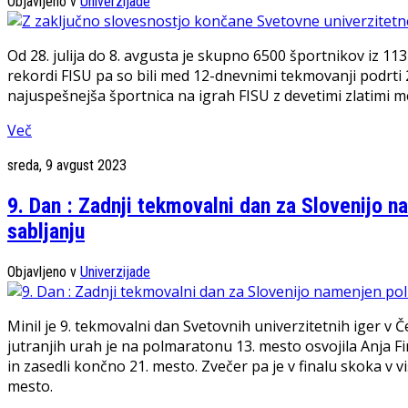
Objavljeno v
Univerzijade
Od 28. julija do 8. avgusta je skupno 6500 športnikov iz 11
rekordi FISU pa so bili med 12-dnevnimi tekmovanji podrti 2
najuspešnejša športnica na igrah FISU z devetimi zlatimi me
Več
sreda, 9 avgust 2023
9. Dan : Zadnji tekmovalni dan za Slovenijo n
sabljanju
Objavljeno v
Univerzijade
Minil je 9. tekmovalni dan Svetovnih univerzitetnih iger v Č
jutranjih urah je na polmaratonu 13. mesto osvojila Anja Fin
in zasedli končno 21. mesto. Zvečer pa je v finalu skoka v v
mesto.