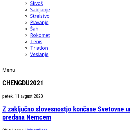
Skvoš
Sabljanje
Strelstvo
Plavanje
Šah
Rokomet
Tenis
Triatlon
Veslanje
Menu
CHENGDU2021
petek, 11 avgust 2023
Z zaključno slovesnostjo končane Svetovne un
predana Nemcem