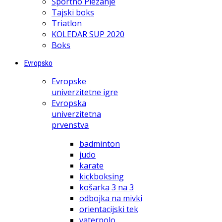
Športno Plezanje
Tajski boks
Triatlon
KOLEDAR SUP 2020
Boks
Evropsko
Evropske
univerzitetne igre
Evropska
univerzitetna
prvenstva
badminton
judo
karate
kickboksing
košarka 3 na 3
odbojka na mivki
orientacijski tek
vaterpolo