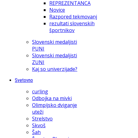
REPREZENTANCA
Novice
Razpored tekmovanj
rezultati slovenskih
športnikov
Slovenski medaljisti
PUNI
Slovenski medaljisti
ZUNI
Kaj so univerzijade?
Svetovno
curling
Odbojka na mivki
Olimpijsko dviganje
uteži
Strelstvo
Skvoš
Šah