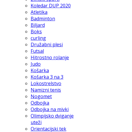
Koledar DUP 2020
Atletika
Badminton
Biljard
Boks
curling
Družabni plesi
Futsal
Hitrostno rolanje
Judo
Košarka
Košarka 3 na 3
Lokostrelstvo
Namizni tenis
Nogomet
Odbojka
Odbojka na mivki
Olimpijsko dviganje
uteži
Orientacijski tek