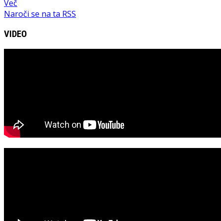
Več
Naroči se na ta RSS
VIDEO