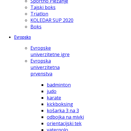
Športno Plezanje
Tajski boks
Triatlon
KOLEDAR SUP 2020
Boks
Evropsko
Evropske
univerzitetne igre
Evropska
univerzitetna
prvenstva
badminton
judo
karate
kickboksing
košarka 3 na 3
odbojka na mivki
orientacijski tek
vaterpolo