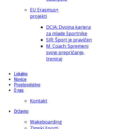
EU Erasmus+
projekti
DCJA: Dvojna kariera
za mlade športnike
SIR: Šport je pravičen
M_Coach: Spremeni
svoje prepričanje,
treniraj
Lokalno
Novice
Prostovoljstvo
O nas
Kontakt
Državno
Wakeboarding
Zimski športi