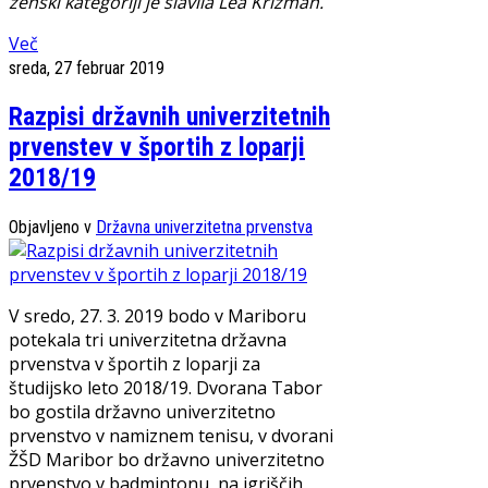
ženski kategoriji je slavila Lea Križman.
Več
sreda, 27 februar 2019
Razpisi državnih univerzitetnih
prvenstev v športih z loparji
2018/19
Objavljeno v
Državna univerzitetna prvenstva
V sredo, 27. 3. 2019 bodo v Mariboru
potekala tri univerzitetna državna
prvenstva v športih z loparji za
študijsko leto 2018/19. Dvorana Tabor
bo gostila državno univerzitetno
prvenstvo v namiznem tenisu, v dvorani
ŽŠD Maribor bo državno univerzitetno
prvenstvo v badmintonu, na igriščih