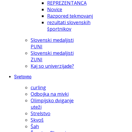
REPREZENTANCA
Novice
Razpored tekmovanj
rezultati slovenskih
športnikov
Slovenski medaljisti
PUNI
Slovenski medaljisti
ZUNI
Kaj so univerzijade?
Svetovno
curling
Odbojka na mivki
Olimpijsko dviganje
uteži
Strelstvo
Skvoš
Šah