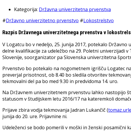
Kategorija:
Državna univerzitetna prvenstva
#
Državno univerzitetno prvenstvo
#
Lokostrelstvo
Razpis Državnega univerzitetnega prvenstva v lokostrels
V Logatcu bo v nedeljo, 25. junija 2017, potekalo Državno u
delne kvalifikacije za udeležbo na 29. Poletni univerzijadi
Slovenije, soorganizator pa Slovenska univerzitetna šport
Prvenstvo bo potekalo na nogometnem igrišču Logatec na T
preverjal prisotnost, ob 8.40 bo sledila otvoritev tekmovan
tekmovalni del pa bo med 9.30 in predvidoma 14. uro.
Na Državnem univerzitetnem prvenstvu lahko nastopijo štu
statusom v študijskem letu 2016/17 na kateremkoli domače
Prijave zbira vodja tekmovanja Jadran Lukančič (
tomaz.urle
junija do 20. ure. Prijavnine ni.
Udeleženci se bodo pomerili v moški in ženski posamični k