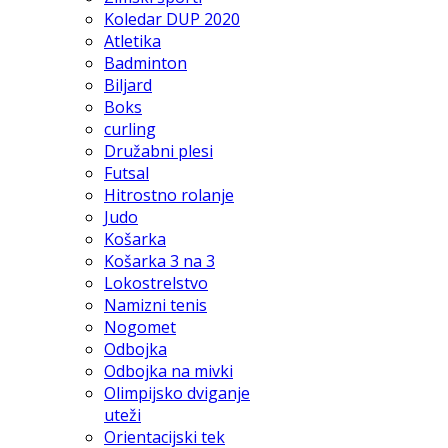
Koledar DUP 2020
Atletika
Badminton
Biljard
Boks
curling
Družabni plesi
Futsal
Hitrostno rolanje
Judo
Košarka
Košarka 3 na 3
Lokostrelstvo
Namizni tenis
Nogomet
Odbojka
Odbojka na mivki
Olimpijsko dviganje
uteži
Orientacijski tek