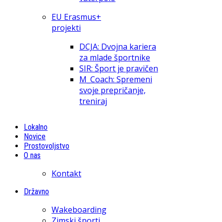
EU Erasmus+
projekti
DCJA: Dvojna kariera
za mlade športnike
SIR: Šport je pravičen
M_Coach: Spremeni
svoje prepričanje,
treniraj
Lokalno
Novice
Prostovoljstvo
O nas
Kontakt
Državno
Wakeboarding
Zimski športi