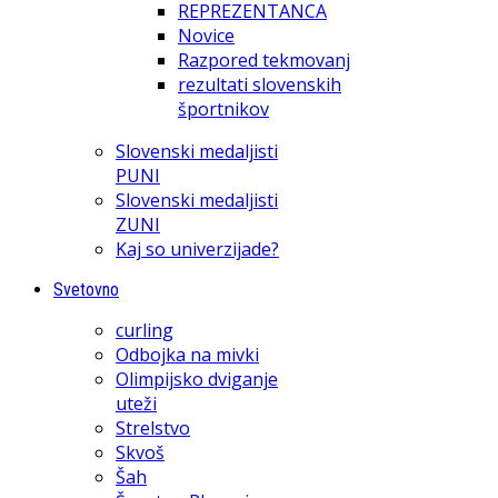
REPREZENTANCA
Novice
Razpored tekmovanj
rezultati slovenskih
športnikov
Slovenski medaljisti
PUNI
Slovenski medaljisti
ZUNI
Kaj so univerzijade?
Svetovno
curling
Odbojka na mivki
Olimpijsko dviganje
uteži
Strelstvo
Skvoš
Šah