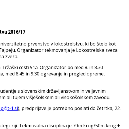
tvu 2016/17
niverzitetno prvenstvo v lokostrelstvu, ki bo štelo kot
 v Tajpeju. Organizator tekmovanja je Lokostrelska zveza
na zveza.
ržaški cesti 91a. Organizator bo med 8. in 8.30
ja, med 8.45 in 9.30 ogrevanje in pregled opreme,
dentje s slovenskim državljanstvom in veljavnim
m ali tujem višješolskem ali visokošolskem zavodu.
p@t-1.si
), predprijave je potrebno poslati do četrtka, 22.
ategoriji. Tekmovalna disciplina je 70m krog/50m krog +