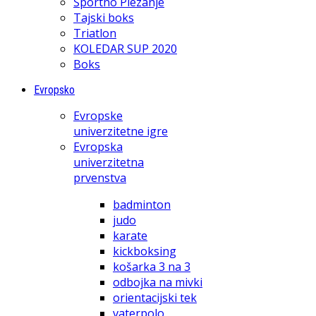
Športno Plezanje
Tajski boks
Triatlon
KOLEDAR SUP 2020
Boks
Evropsko
Evropske
univerzitetne igre
Evropska
univerzitetna
prvenstva
badminton
judo
karate
kickboksing
košarka 3 na 3
odbojka na mivki
orientacijski tek
vaterpolo