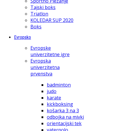
Športno Plezanje
Tajski boks
Triatlon
KOLEDAR SUP 2020
Boks
Evropsko
Evropske
univerzitetne igre
Evropska
univerzitetna
prvenstva
badminton
judo
karate
kickboksing
košarka 3 na 3
odbojka na mivki
orientacijski tek
vaterpolo