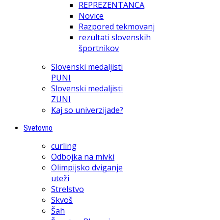
REPREZENTANCA
Novice
Razpored tekmovanj
rezultati slovenskih
športnikov
Slovenski medaljisti
PUNI
Slovenski medaljisti
ZUNI
Kaj so univerzijade?
Svetovno
curling
Odbojka na mivki
Olimpijsko dviganje
uteži
Strelstvo
Skvoš
Šah