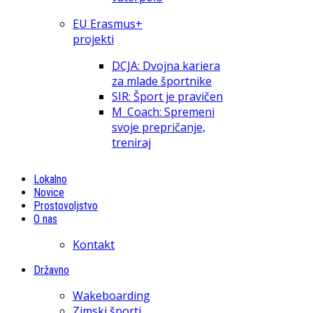
EU Erasmus+
projekti
DCJA: Dvojna kariera
za mlade športnike
SIR: Šport je pravičen
M_Coach: Spremeni
svoje prepričanje,
treniraj
Lokalno
Novice
Prostovoljstvo
O nas
Kontakt
Državno
Wakeboarding
Zimski športi