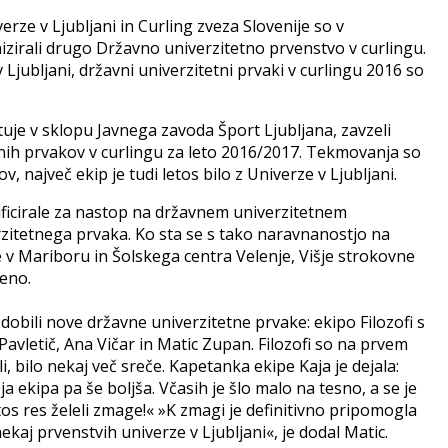
rze v Ljubljani in Curling zveza Slovenije so v
zirali drugo Državno univerzitetno prvenstvo v curlingu.
Ljubljani, državni univerzitetni prvaki v curlingu 2016 so
tuje v sklopu Javnega zavoda Šport Ljubljana, zavzeli
vnih prvakov v curlingu za leto 2016/2017. Tekmovanja so
, največ ekip je tudi letos bilo z Univerze v Ljubljani.
lificirale za nastop na državnem univerzitetnem
zitetnega prvaka. Ko sta se s tako naravnanostjo na
e v Mariboru in Šolskega centra Velenje, Višje strokovne
deno.
obili nove državne univerzitetne prvake: ekipo Filozofi s
a Pavletič, Ana Vičar in Matic Zupan. Filozofi so na prvem
i, bilo nekaj več sreče. Kapetanka ekipe Kaja je dejala:
ja ekipa pa še boljša. Včasih je šlo malo na tesno, a se je
s res želeli zmage!« »K zmagi je definitivno pripomogla
ekaj prvenstvih univerze v Ljubljani«, je dodal Matic.