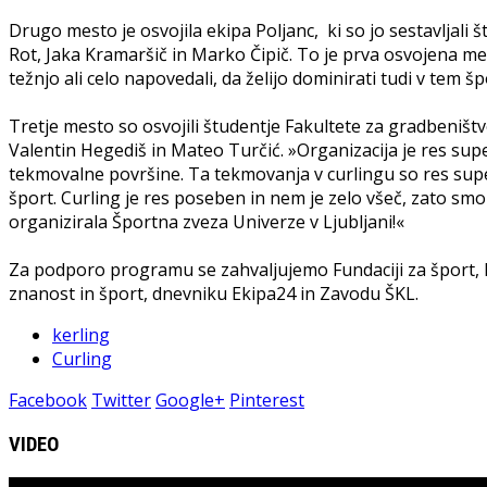
Drugo mesto je osvojila ekipa Poljanc, ki so jo sestavljali 
Rot, Jaka Kramaršič in Marko Čipič. To je prva osvojena med
težnjo ali celo napovedali, da želijo dominirati tudi v tem šp
Tretje mesto so osvojili študentje Fakultete za gradbeništv
Valentin Hegediš in Mateo Turčić. »Organizacija je res supe
tekmovalne površine. Ta tekmovanja v curlingu so res sup
šport. Curling je res poseben in nem je zelo všeč, zato smo s
organizirala Športna zveza Univerze v Ljubljani!«
Za podporo programu se zahvaljujemo Fundaciji za šport, M
znanost in šport, dnevniku Ekipa24 in Zavodu ŠKL.
kerling
Curling
Facebook
Twitter
Google+
Pinterest
VIDEO