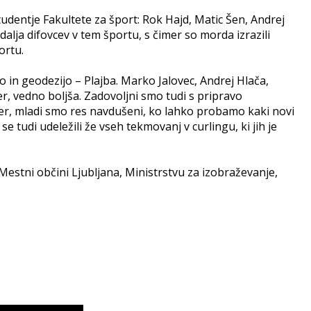
študentje Fakultete za šport: Rok Hajd, Matic Šen, Andrej
alja difovcev v tem športu, s čimer so morda izrazili
ortu.
o in geodezijo – Plajba. Marko Jalovec, Andrej Hlača,
r, vedno boljša. Zadovoljni smo tudi s pripravo
er, mladi smo res navdušeni, ko lahko probamo kaki novi
e tudi udeležili že vseh tekmovanj v curlingu, ki jih je
estni občini Ljubljana, Ministrstvu za izobraževanje,