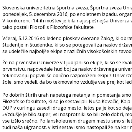
Slovenska univerzitetna športna zveza, Športna zveza Unive
ponedeljek, 5. decembra 2016, po enoletnem izpadu, organi
V konkurenci 14-ih moštev je bila najuspešnejša Univerza v 
tako postali Filozofi s Filozofske fakultete.
Včeraj, 5.12.2016 so ledeno ploskev dvorane Zalog, ki obra
študentje in študentke, ki so se potegovali za naslov drža
se udeležile najboljše ekipe z različnih visokošolskih zavodov
Že na prvenstvu Univerze v Ljubljani so ekipe, ki so se kva
prvenstvu, napovedale hud boj za naslov državnega univer
tekmovanju pojavili še odlično razpoloženi ekipi z Univerz
šole, smo vedeli, da bo tekmovalno vzdušje vse prej kot le
Po dobrih štirih urah napetega metanja in pometanja smo d
Filozofske fakultete, ki so jo sestavljali: Nuša Kovačič, Kaj
DUP v curlingu zasedli drugo mesto, letos pa je kot so dejal
»Vzdušje je bilo super, vsi nasprotniki so bili zelo dobri, mo
vse izšlo srečno. Po lanskoletnem drugem mestu smo si leto
tudi naša uigranost, v isti sestavi smo nastopali že na kar n