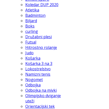
Koledar DUP 2020
Atletika
Badminton
Biljard
Boks
curling
Družabni plesi
Futsal
Hitrostno rolanje
Judo
Košarka
Košarka 3 na 3
Lokostrelstvo
Namizni tenis
Nogomet
Odbojka
Odbojka na mivki
Olimpijsko dviganje
uteži
Orientacijski tek