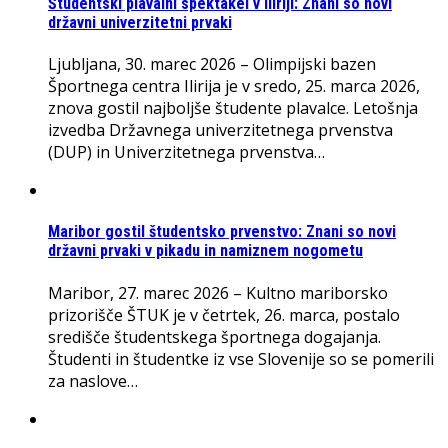
Študentski plavalni spektakel v Iliriji: Znani so novi
državni univerzitetni prvaki
Ljubljana, 30. marec 2026 – Olimpijski bazen
Športnega centra Ilirija je v sredo, 25. marca 2026,
znova gostil najboljše študente plavalce. Letošnja
izvedba Državnega univerzitetnega prvenstva
(DUP) in Univerzitetnega prvenstva…
Maribor gostil študentsko prvenstvo: Znani so novi
državni prvaki v pikadu in namiznem nogometu
Maribor, 27. marec 2026 – Kultno mariborsko
prizorišče ŠTUK je v četrtek, 26. marca, postalo
središče študentskega športnega dogajanja.
Študenti in študentke iz vse Slovenije so se pomerili
za naslove…