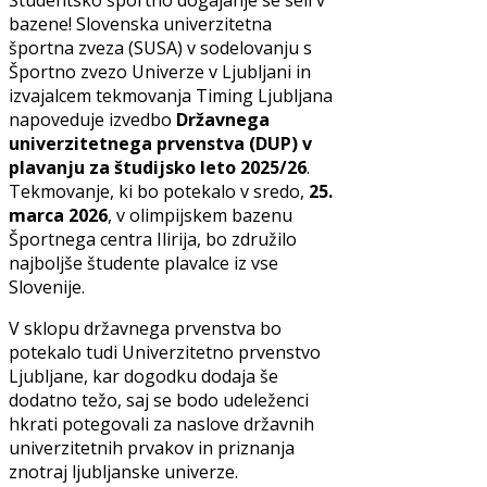
Študentsko športno dogajanje se seli v
bazene! Slovenska univerzitetna
športna zveza (SUSA) v sodelovanju s
Športno zvezo Univerze v Ljubljani in
izvajalcem tekmovanja Timing Ljubljana
napoveduje izvedbo
Državnega
univerzitetnega prvenstva (DUP) v
plavanju za študijsko leto 2025/26
.
Tekmovanje, ki bo potekalo v sredo,
25.
marca 2026
, v olimpijskem bazenu
Športnega centra Ilirija, bo združilo
najboljše študente plavalce iz vse
Slovenije.
V sklopu državnega prvenstva bo
potekalo tudi Univerzitetno prvenstvo
Ljubljane, kar dogodku dodaja še
dodatno težo, saj se bodo udeleženci
hkrati potegovali za naslove državnih
univerzitetnih prvakov in priznanja
znotraj ljubljanske univerze.