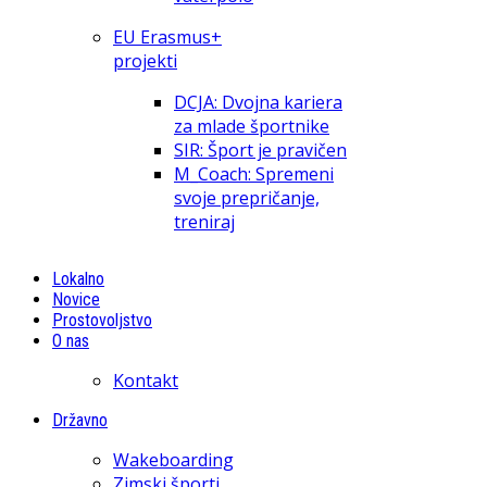
EU Erasmus+
projekti
DCJA: Dvojna kariera
za mlade športnike
SIR: Šport je pravičen
M_Coach: Spremeni
svoje prepričanje,
treniraj
Lokalno
Novice
Prostovoljstvo
O nas
Kontakt
Državno
Wakeboarding
Zimski športi