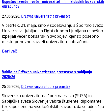
Uspešno izveden večer univerzitetnih in klubskih boksarskih
obračunov
27.05.2026,
Državna univerzitetna prvenstva
V četrtek, 21. maja, smo v sodelovanju s Športno zvezo
Univerze v Ljubljani in Fight clubom Ljubljana uspešno
izpeljali večer boksarskih dvobojev, kjer so posebno
mesto ponovno zavzeli univerzitetni obračuni...
Beri več
Vabilo na Državno univerzitetno prvenstvo v sabljanju
2025/26
25.05.2026,
Državna univerzitetna prvenstva
Slovenska univerzitetna športna zveza (SUSA) in
Sabljaška zveza Slovenije vabita študente, diplomante
ter zaposlene na visokošolskih zavodih, da se udeležijo