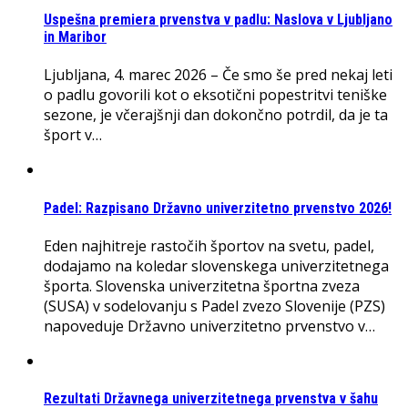
Uspešna premiera prvenstva v padlu: Naslova v Ljubljano
in Maribor
Ljubljana, 4. marec 2026 – Če smo še pred nekaj leti
o padlu govorili kot o eksotični popestritvi teniške
sezone, je včerajšnji dan dokončno potrdil, da je ta
šport v…
Padel: Razpisano Državno univerzitetno prvenstvo 2026!
Eden najhitreje rastočih športov na svetu, padel,
dodajamo na koledar slovenskega univerzitetnega
športa. Slovenska univerzitetna športna zveza
(SUSA) v sodelovanju s Padel zvezo Slovenije (PZS)
napoveduje Državno univerzitetno prvenstvo v…
Rezultati Državnega univerzitetnega prvenstva v šahu