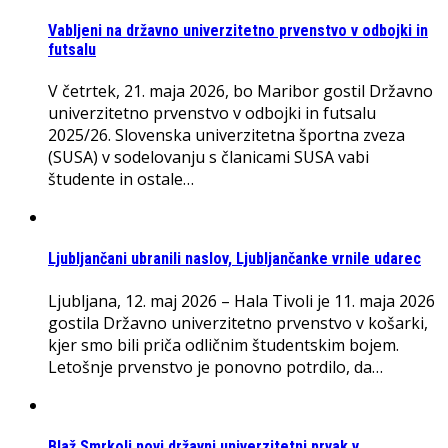
Vabljeni na državno univerzitetno prvenstvo v odbojki in
futsalu
V četrtek, 21. maja 2026, bo Maribor gostil Državno
univerzitetno prvenstvo v odbojki in futsalu
2025/26. Slovenska univerzitetna športna zveza
(SUSA) v sodelovanju s članicami SUSA vabi
študente in ostale…
Ljubljančani ubranili naslov, Ljubljančanke vrnile udarec
Ljubljana, 12. maj 2026 – Hala Tivoli je 11. maja 2026
gostila Državno univerzitetno prvenstvo v košarki,
kjer smo bili priča odličnim študentskim bojem.
Letošnje prvenstvo je ponovno potrdilo, da…
Blaž Smrkolj novi državni univerzitetni prvak v