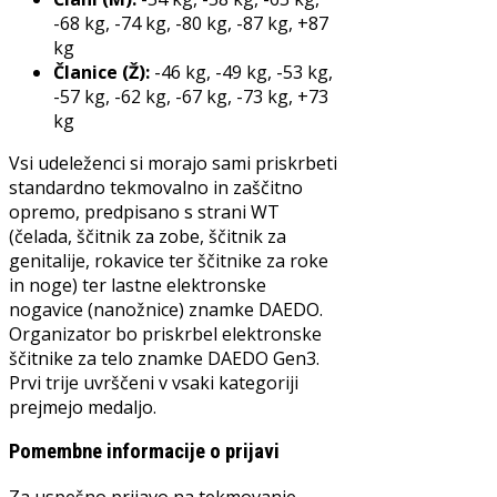
-68 kg, -74 kg, -80 kg, -87 kg, +87
kg
Članice (Ž):
-46 kg, -49 kg, -53 kg,
-57 kg, -62 kg, -67 kg, -73 kg, +73
kg
Vsi udeleženci si morajo sami priskrbeti
standardno tekmovalno in zaščitno
opremo, predpisano s strani WT
(čelada, ščitnik za zobe, ščitnik za
genitalije, rokavice ter ščitnike za roke
in noge) ter lastne elektronske
nogavice (nanožnice) znamke DAEDO.
Organizator bo priskrbel elektronske
ščitnike za telo znamke DAEDO Gen3.
Prvi trije uvrščeni v vsaki kategoriji
prejmejo medaljo.
Pomembne informacije o prijavi