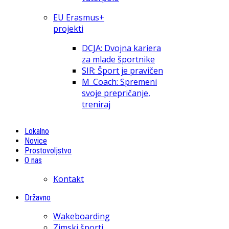
EU Erasmus+
projekti
DCJA: Dvojna kariera
za mlade športnike
SIR: Šport je pravičen
M_Coach: Spremeni
svoje prepričanje,
treniraj
Lokalno
Novice
Prostovoljstvo
O nas
Kontakt
Državno
Wakeboarding
Zimski športi