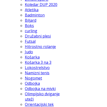
Koledar DUP 2020
Atletika
Badminton
Biljard
Boks
curling
Družabni plesi
Futsal
Hitrostno rolanje
Judo
Košarka
Košarka 3 na 3
Lokostrelstvo
Namizni tenis
Nogomet
Odbojka
Odbojka na mivki
Olimpijsko dviganje
uteži
Orientacijski tek