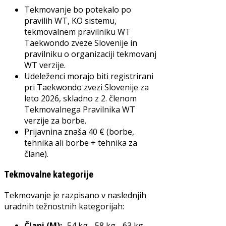
Tekmovanje bo potekalo po
pravilih WT, KO sistemu,
tekmovalnem pravilniku WT
Taekwondo zveze Slovenije in
pravilniku o organizaciji tekmovanj
WT verzije.
Udeleženci morajo biti registrirani
pri Taekwondo zvezi Slovenije za
leto 2026, skladno z 2. členom
Tekmovalnega Pravilnika WT
verzije za borbe.
Prijavnina znaša 40 € (borbe,
tehnika ali borbe + tehnika za
člane).
Tekmovalne kategorije
Tekmovanje je razpisano v naslednjih
uradnih težnostnih kategorijah:
Člani (M):
-54 kg, -58 kg, -63 kg,