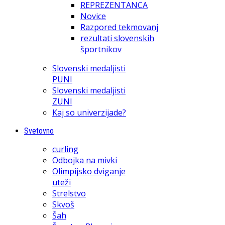
REPREZENTANCA
Novice
Razpored tekmovanj
rezultati slovenskih
športnikov
Slovenski medaljisti
PUNI
Slovenski medaljisti
ZUNI
Kaj so univerzijade?
Svetovno
curling
Odbojka na mivki
Olimpijsko dviganje
uteži
Strelstvo
Skvoš
Šah