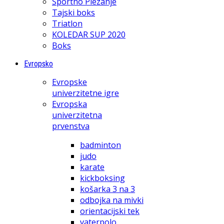
Športno Plezanje
Tajski boks
Triatlon
KOLEDAR SUP 2020
Boks
Evropsko
Evropske
univerzitetne igre
Evropska
univerzitetna
prvenstva
badminton
judo
karate
kickboksing
košarka 3 na 3
odbojka na mivki
orientacijski tek
vaterpolo