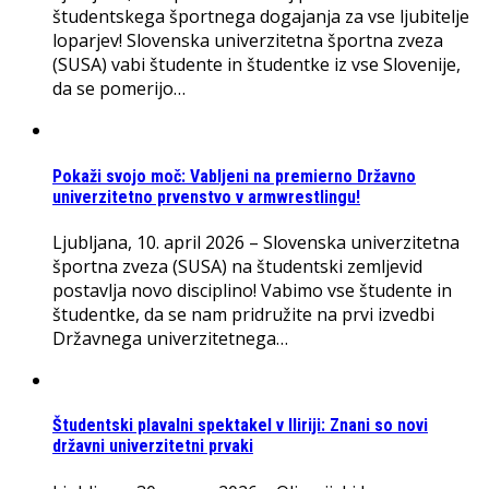
študentskega športnega dogajanja za vse ljubitelje
loparjev! Slovenska univerzitetna športna zveza
(SUSA) vabi študente in študentke iz vse Slovenije,
da se pomerijo…
Pokaži svojo moč: Vabljeni na premierno Državno
univerzitetno prvenstvo v armwrestlingu!
Ljubljana, 10. april 2026 – Slovenska univerzitetna
športna zveza (SUSA) na študentski zemljevid
postavlja novo disciplino! Vabimo vse študente in
študentke, da se nam pridružite na prvi izvedbi
Državnega univerzitetnega…
Študentski plavalni spektakel v Iliriji: Znani so novi
državni univerzitetni prvaki