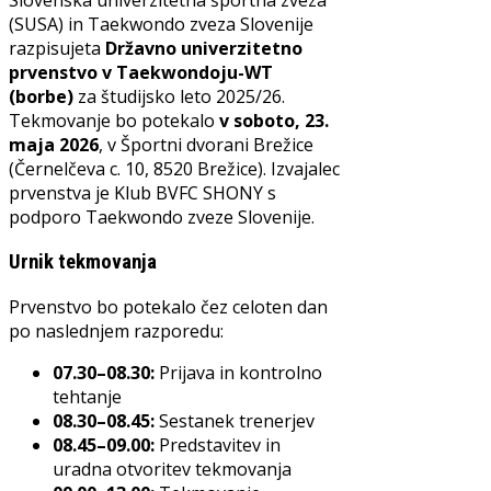
Slovenska univerzitetna športna zveza
(SUSA) in Taekwondo zveza Slovenije
razpisujeta
Državno univerzitetno
prvenstvo v Taekwondoju-WT
(borbe)
za študijsko leto 2025/26.
Tekmovanje bo potekalo
v soboto, 23.
maja 2026
, v Športni dvorani Brežice
(Černelčeva c. 10, 8520 Brežice). Izvajalec
prvenstva je Klub BVFC SHONY s
podporo Taekwondo zveze Slovenije.
Urnik tekmovanja
Prvenstvo bo potekalo čez celoten dan
po naslednjem razporedu:
07.30–08.30:
Prijava in kontrolno
tehtanje
08.30–08.45:
Sestanek trenerjev
08.45–09.00:
Predstavitev in
uradna otvoritev tekmovanja