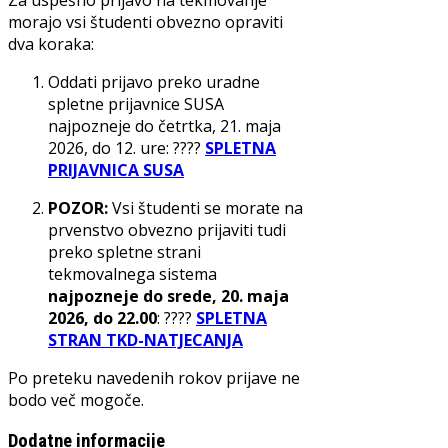
Za uspešno prijavo na tekmovanje
morajo vsi študenti obvezno opraviti
dva koraka:
Oddati prijavo preko uradne
spletne prijavnice SUSA
najpozneje do četrtka, 21. maja
2026, do 12. ure: ????
SPLETNA
PRIJAVNICA SUSA
POZOR:
Vsi študenti se morate na
prvenstvo obvezno prijaviti tudi
preko spletne strani
tekmovalnega sistema
najpozneje do srede, 20. maja
2026, do 22.00
: ????
SPLETNA
STRAN TKD-NATJECANJA
Po preteku navedenih rokov prijave ne
bodo več mogoče.
Dodatne informacije