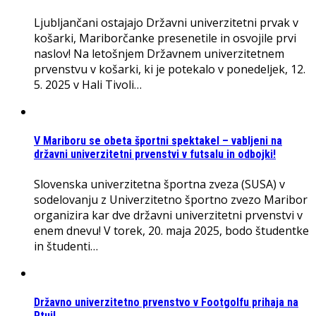
Ljubljančani ostajajo Državni univerzitetni prvak v
košarki, Mariborčanke presenetile in osvojile prvi
naslov! Na letošnjem Državnem univerzitetnem
prvenstvu v košarki, ki je potekalo v ponedeljek, 12.
5. 2025 v Hali Tivoli…
V Mariboru se obeta športni spektakel – vabljeni na
državni univerzitetni prvenstvi v futsalu in odbojki!
Slovenska univerzitetna športna zveza (SUSA) v
sodelovanju z Univerzitetno športno zvezo Maribor
organizira kar dve državni univerzitetni prvenstvi v
enem dnevu! V torek, 20. maja 2025, bodo študentke
in študenti…
Državno univerzitetno prvenstvo v Footgolfu prihaja na
Ptuj!