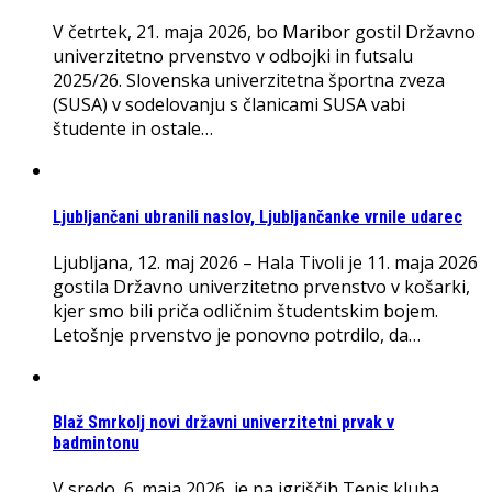
V četrtek, 21. maja 2026, bo Maribor gostil Državno
univerzitetno prvenstvo v odbojki in futsalu
2025/26. Slovenska univerzitetna športna zveza
(SUSA) v sodelovanju s članicami SUSA vabi
študente in ostale…
Ljubljančani ubranili naslov, Ljubljančanke vrnile udarec
Ljubljana, 12. maj 2026 – Hala Tivoli je 11. maja 2026
gostila Državno univerzitetno prvenstvo v košarki,
kjer smo bili priča odličnim študentskim bojem.
Letošnje prvenstvo je ponovno potrdilo, da…
Blaž Smrkolj novi državni univerzitetni prvak v
badmintonu
V sredo, 6. maja 2026, je na igriščih Tenis kluba