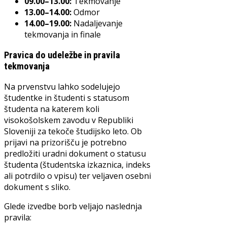
09.00–13.00:
Tekmovanje
13.00–14.00:
Odmor
14.00–19.00:
Nadaljevanje
tekmovanja in finale
Pravica do udeležbe in pravila
tekmovanja
Na prvenstvu lahko sodelujejo
študentke in študenti s statusom
študenta na katerem koli
visokošolskem zavodu v Republiki
Sloveniji za tekoče študijsko leto. Ob
prijavi na prizorišču je potrebno
predložiti uradni dokument o statusu
študenta (študentska izkaznica, indeks
ali potrdilo o vpisu) ter veljaven osebni
dokument s sliko.
Glede izvedbe borb veljajo naslednja
pravila: