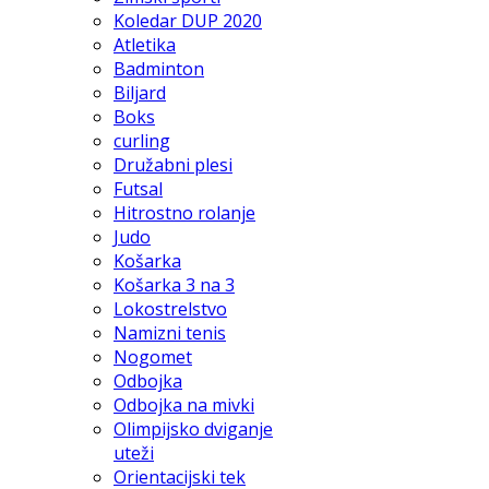
Koledar DUP 2020
Atletika
Badminton
Biljard
Boks
curling
Družabni plesi
Futsal
Hitrostno rolanje
Judo
Košarka
Košarka 3 na 3
Lokostrelstvo
Namizni tenis
Nogomet
Odbojka
Odbojka na mivki
Olimpijsko dviganje
uteži
Orientacijski tek