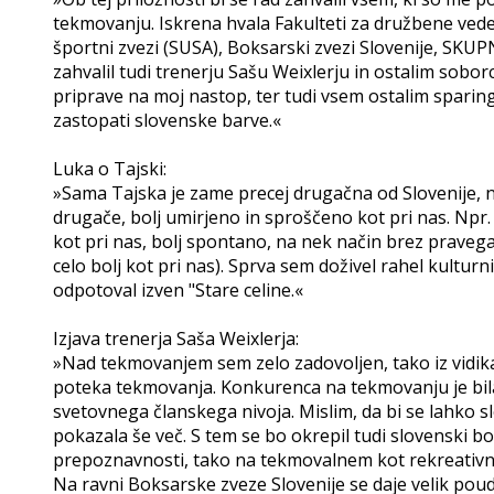
tekmovanju. Iskrena hvala Fakulteti za družbene vede 
športni zvezi (SUSA), Boksarski zvezi Slovenije, SKUPN
zahvalil tudi trenerju Sašu Weixlerju in ostalim soborc
priprave na moj nastop, ter tudi vsem ostalim sparing 
zastopati slovenske barve.«
Luka o Tajski:
»Sama Tajska je zame precej drugačna od Slovenije, n
drugače, bolj umirjeno in sproščeno kot pri nas. Npr
kot pri nas, bolj spontano, na nek način brez praveg
celo bolj kot pri nas). Sprva sem doživel rahel kultur
odpotoval izven "Stare celine.«
Izjava trenerja Saša Weixlerja:
»Nad tekmovanjem sem zelo zadovoljen, tako iz vidika
poteka tekmovanja. Konkurenca na tekmovanju je bila
svetovnega članskega nivoja. Mislim, da bi se lahko 
pokazala še več. S tem se bo okrepil tudi slovenski bok
prepoznavnosti, tako na tekmovalnem kot rekreativn
Na ravni Boksarske zveze Slovenije se daje velik poud