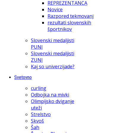
REPREZENTANCA
Novice
Razpored tekmovanj
rezultati slovenskih
športnikov
Slovenski medaljisti
PUNI
Slovenski medaljisti
ZUNI
Kaj so univerzijade?
Svetovno
curling
Odbojka na mivki
Olimpijsko dviganje
uteži
Strelstvo
Skvoš
Šah