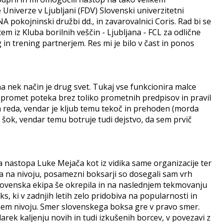
Univerze v Ljubljani (FDV) Slovenski univerzitetni
A pokojninski družbi dd., in zavarovalnici Coris. Rad bi se
em iz Kluba borilnih veščin - Ljubljana - FCL za odlične
in trening partnerjem. Res mi je bilo v čast in ponos
a nek način je drug svet. Tukaj vse funkcionira malce
. promet poteka brez toliko prometnih predpisov in pravil
a reda, vendar je kljub temu tekoč in prehoden (morda
ni šok, vendar temu botruje tudi dejstvo, da sem prvič
 nastopa Luke Mejača kot iz vidika same organizacije ter
 na nivoju, posamezni boksarji so dosegali sam vrh
slovenska ekipa še okrepila in na naslednjem tekmovanju
s, ki v zadnjih letih zelo pridobiva na popularnosti in
em nivoju. Smer slovenskega boksa gre v pravo smer.
arek kaljenju novih in tudi izkušenih borcev, v povezavi z