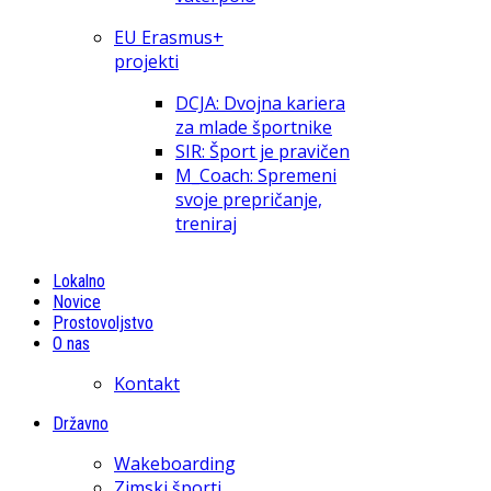
EU Erasmus+
projekti
DCJA: Dvojna kariera
za mlade športnike
SIR: Šport je pravičen
M_Coach: Spremeni
svoje prepričanje,
treniraj
Lokalno
Novice
Prostovoljstvo
O nas
Kontakt
Državno
Wakeboarding
Zimski športi