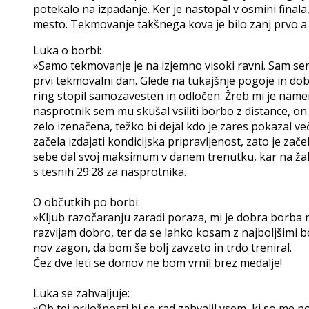
potekalo na izpadanje. Ker je nastopal v osmini finala, k
mesto. Tekmovanje takšnega kova je bilo zanj prvo a
Luka o borbi:
»Samo tekmovanje je na izjemno visoki ravni. Sam sem 
prvi tekmovalni dan. Glede na tukajšnje pogoje in do
ring stopil samozavesten in odločen. Žreb mi je namen
nasprotnik sem mu skušal vsiliti borbo z distance, on j
zelo izenačena, težko bi dejal kdo je zares pokazal ve
začela izdajati kondicijska pripravljenost, zato je zače
sebe dal svoj maksimum v danem trenutku, kar na žalo
s tesnih 29:28 za nasprotnika.
O občutkih po borbi:
»Kljub razočaranju zaradi poraza, mi je dobra borba 
razvijam dobro, ter da se lahko kosam z najboljšimi b
nov zagon, da bom še bolj zavzeto in trdo treniral.
Čez dve leti se domov ne bom vrnil brez medalje!
Luka se zahvaljuje:
»Ob tej priložnosti bi se rad zahvalil vsem, ki so me 