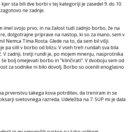
jer sta bili dve borbi v tej kategoriji je zasedel 9. do 10.
 zagotovo ne zadnje.
imel svojo prvo, in na žalost tudi zadnjo borbo, že na
bre, dolgotrajne priprave na nastop, ki so za mano, sem v
il Nemca Tima Rosta. Glede na to, da sem bil višji
e pa silil v borbo od blizu. V vseh treh rundah sva bila
č. V zadnji, tretji rundi je, po mojem mnenju, nasprotnika
l še bolj omejevati borbo in "klinčirati". V dvoboju sem od
st za sodnike ni bilo dovolj. Borbo so ocenili enoglasno
na prvenstvu takega kova potrditev, da treniram in se
oksarji svetovnega razreda. Udeležba na 7. SUP mi je dala
podprli in mi omogočili nastop na tako velikem