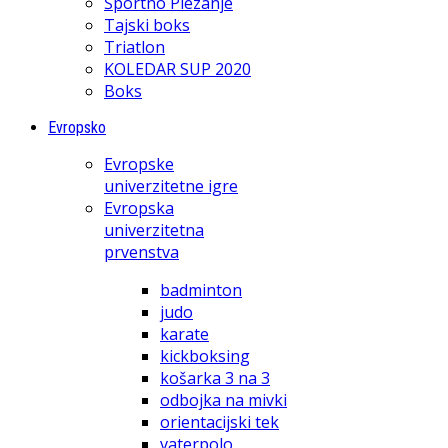
Športno Plezanje
Tajski boks
Triatlon
KOLEDAR SUP 2020
Boks
Evropsko
Evropske
univerzitetne igre
Evropska
univerzitetna
prvenstva
badminton
judo
karate
kickboksing
košarka 3 na 3
odbojka na mivki
orientacijski tek
vaterpolo