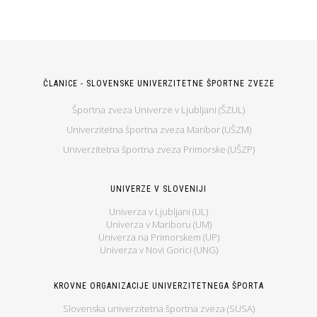
ČLANICE - SLOVENSKE UNIVERZITETNE ŠPORTNE ZVEZE
Športna zveza Univerze v Ljubljani (ŠZUL)
Univerzitetna športna zveza Maribor (UŠZM)
Univerzitetna športna zveza Primorske (UŠZP)
UNIVERZE V SLOVENIJI
Univerza v Ljubljani (UL)
Univerza v Mariboru (UM)
Univerza na Primorskem (UP)
Univerza v Novi Gorici (UNG)
KROVNE ORGANIZACIJE UNIVERZITETNEGA ŠPORTA
Slovenska univerzitetna športna zveza (SUSA)