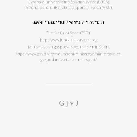
Evropska univerzitetna športna zveza (EUSA)
Mednarodna univerzitetna športna zveza (FISU)
JAVNI FINANCERJI ŠPORTA V SLOVENIJI
Fundacija za šport (FŠO):
http://www.fundacijazasport.org
Ministrstvo za gospodarstvo, turizem in šport
https://www.gov.si/drzavni-organi/ministrstva/ministrstvo-za-
gospodarstvo-turizem-in-sport/