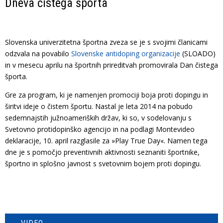
Dneva čistega športa
Slovenska univerzitetna športna zveza se je s svojimi članicami
odzvala na povabilo
Slovenske antidoping organizacije
(SLOADO)
in v mesecu aprilu na športnih prireditvah promovirala Dan čistega
športa.
Gre za program, ki je namenjen promociji boja proti dopingu in
širitvi ideje o čistem športu. Nastal je leta 2014 na pobudo
sedemnajstih južnoameriških držav, ki so, v sodelovanju s
Svetovno protidopinško agencijo in na podlagi Montevideo
deklaracije, 10. april razglasile za »Play True Day«. Namen tega
dne je s pomočjo preventivnih aktivnosti seznaniti športnike,
športno in splošno javnost s svetovnim bojem proti dopingu.