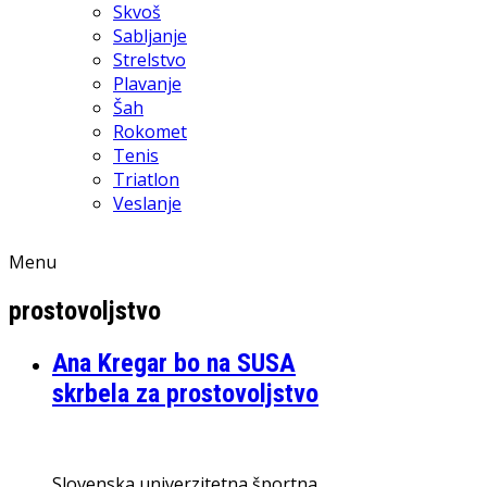
Skvoš
Sabljanje
Strelstvo
Plavanje
Šah
Rokomet
Tenis
Triatlon
Veslanje
Menu
prostovoljstvo
Ana Kregar bo na SUSA
skrbela za prostovoljstvo
Slovenska univerzitetna športna