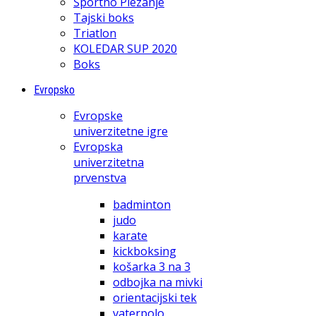
Športno Plezanje
Tajski boks
Triatlon
KOLEDAR SUP 2020
Boks
Evropsko
Evropske
univerzitetne igre
Evropska
univerzitetna
prvenstva
badminton
judo
karate
kickboksing
košarka 3 na 3
odbojka na mivki
orientacijski tek
vaterpolo