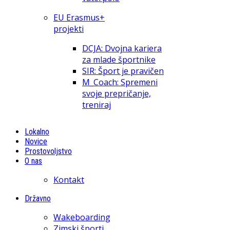
EU Erasmus+
projekti
DCJA: Dvojna kariera
za mlade športnike
SIR: Šport je pravičen
M_Coach: Spremeni
svoje prepričanje,
treniraj
Lokalno
Novice
Prostovoljstvo
O nas
Kontakt
Državno
Wakeboarding
Zimski športi