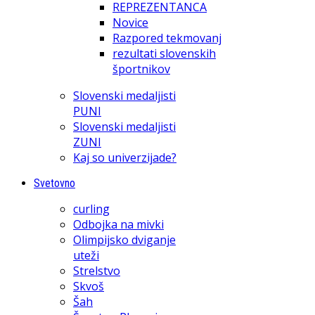
REPREZENTANCA
Novice
Razpored tekmovanj
rezultati slovenskih
športnikov
Slovenski medaljisti
PUNI
Slovenski medaljisti
ZUNI
Kaj so univerzijade?
Svetovno
curling
Odbojka na mivki
Olimpijsko dviganje
uteži
Strelstvo
Skvoš
Šah