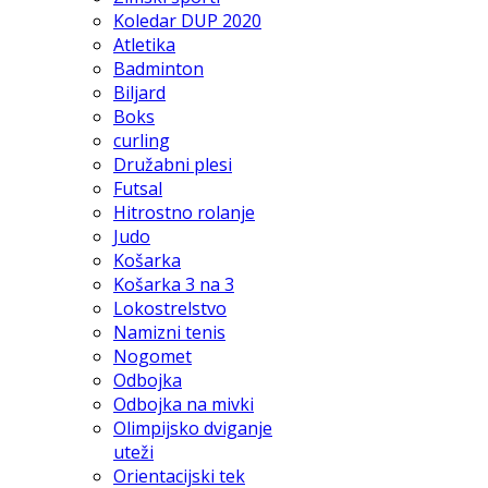
Koledar DUP 2020
Atletika
Badminton
Biljard
Boks
curling
Družabni plesi
Futsal
Hitrostno rolanje
Judo
Košarka
Košarka 3 na 3
Lokostrelstvo
Namizni tenis
Nogomet
Odbojka
Odbojka na mivki
Olimpijsko dviganje
uteži
Orientacijski tek