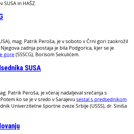
ov SUSA in HAŠZ.
G
A), mag. Patrik Peroša, je v soboto v Črni gori zaokrožil
Njegova zadnja postaja je bila Podgorica, kjer se je
e gore
(SSSCG), Borisom Sekulićem.
edsednika SUSA
. Patrik Peroša, je včeraj nadaljeval srečanja s
 Potem ko se je v sredo v Sarajevu
sestal s predsednikom
dnik Univerzitetne športne zveze Srbije (USSS), dr. Siniša
lovanju