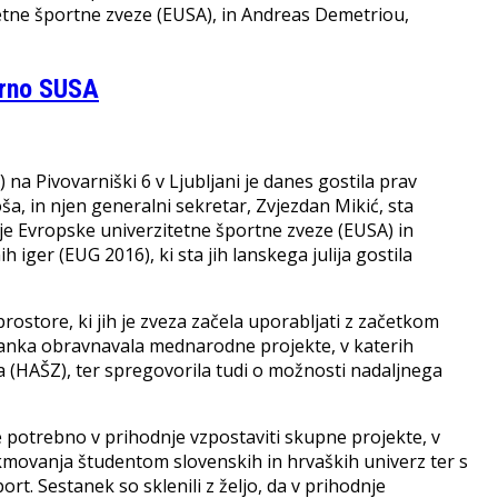
tne športne zveze (EUSA), in Andreas Demetriou,
arno SUSA
na Pivovarniški 6 v Ljubljani je danes gostila prav
a, in njen generalni sekretar, Zvjezdan Mikić, sta
je Evropske univerzitetne športne zveze (EUSA) in
 iger (EUG 2016), ki sta jih lanskega julija gostila
ostore, ki jih je zveza začela uporabljati z začetkom
estanka obravnavala mednarodne projekte, v katerih
(HAŠZ), ter spregovorila tudi o možnosti nadaljnega
je potrebno v prihodnje vzpostaviti skupne projekte, v
kmovanja študentom slovenskih in hrvaških univerz ter s
t. Sestanek so sklenili z željo, da v prihodnje