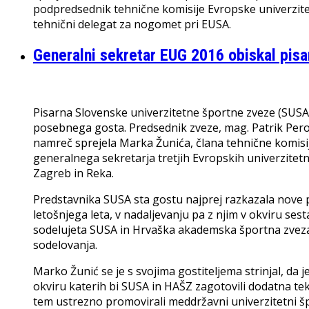
podpredsednik tehnične komisije Evropske univerzite
tehnični delegat za nogomet pri EUSA.
Generalni sekretar EUG 2016 obiskal pis
Pisarna Slovenske univerzitetne športne zveze (SUSA) 
posebnega gosta. Predsednik zveze, mag. Patrik Peroš
namreč sprejela Marka Žunića, člana tehnične komisi
generalnega sekretarja tretjih Evropskih univerzitetnih
Zagreb in Reka.
Predstavnika SUSA sta gostu najprej razkazala nove pr
letošnjega leta, v nadaljevanju pa z njim v okviru s
sodelujeta SUSA in Hrvaška akademska športna zveza 
sodelovanja.
Marko Žunić se je s svojima gostiteljema strinjal, da 
okviru katerih bi SUSA in HAŠZ zagotovili dodatna te
tem ustrezno promovirali meddržavni univerzitetni špor