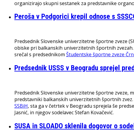
organizirajo skupni sestanek za predstavnike organ
Peroša v Podgorici krepil odnose s SSSC
Predsednik Slovenske univerzitetne športne zveze (SUS
obiske pri balkanskih univerzitetnih športnih zvezah. 
srečal s predsednikom
Študentske športne zveze Črn
Predsednik USSS v Beogradu sprejel pr
Predsednik Slovenske univerzitetne športne zveze, mag
predstavniki balkanskih univerzitetnih športnih zvez.
SSBiH
, sta ga v četrtek v Beogradu sprejela še predse
Jasnić, in njegov sodelavec Stefan Kovačević.
SUSA in SLOADO sklenila dogovor o sode