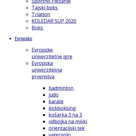
Športno Plezanje
Tajski boks
Triatlon
KOLEDAR SUP 2020
Boks
Evropsko
Evropske
univerzitetne igre
Evropska
univerzitetna
prvenstva
badminton
judo
karate
kickboksing
košarka 3 na 3
odbojka na mivki
orientacijski tek
vaterpolo