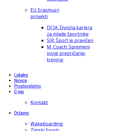
EU Erasmus+
projekti
DCJA: Dvojna kariera
za mlade športnike
SIR: Šport je pravičen
M_Coach: Spremeni
svoje prepričanje,
treniraj
Lokalno
Novice
Prostovoljstvo
O nas
Kontakt
Državno
Wakeboarding
Zimski športi