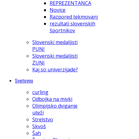
REPREZENTANCA
Novice
Razpored tekmovanj
rezultati slovenskih
športnikov
Slovenski medaljisti
PUNI
Slovenski medaljisti
ZUNI
Kaj so univerzijade?
Svetovno
curling
Odbojka na mivki
Olimpijsko dviganje
uteži
Strelstvo
Skvoš
Šah