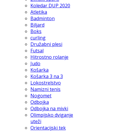
Koledar DUP 2020
Atletika
Badminton
Biljard
Boks
curling
Družabni plesi
Futsal
Hitrostno rolanje
Judo
Košarka
Košarka 3 na 3
Lokostrelstvo
Namizni tenis
Nogomet
Odbojka
Odbojka na mivki
Olimpijsko dviganje
uteži
Orientacijski tek