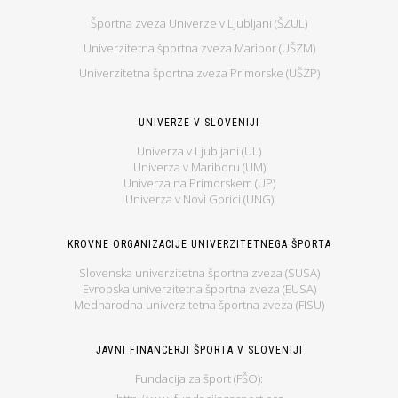
Športna zveza Univerze v Ljubljani (ŠZUL)
Univerzitetna športna zveza Maribor (UŠZM)
Univerzitetna športna zveza Primorske (UŠZP)
UNIVERZE V SLOVENIJI
Univerza v Ljubljani (UL)
Univerza v Mariboru (UM)
Univerza na Primorskem (UP)
Univerza v Novi Gorici (UNG)
KROVNE ORGANIZACIJE UNIVERZITETNEGA ŠPORTA
Slovenska univerzitetna športna zveza (SUSA)
Evropska univerzitetna športna zveza (EUSA)
Mednarodna univerzitetna športna zveza (FISU)
JAVNI FINANCERJI ŠPORTA V SLOVENIJI
Fundacija za šport (FŠO):