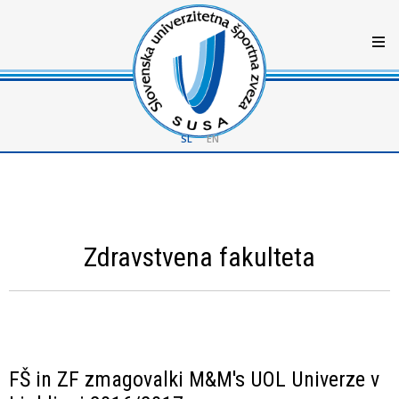
SL
EN
Zdravstvena fakulteta
FŠ in ZF zmagovalki M&M's UOL Univerze v