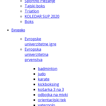
Športno Plezanje
Tajski boks
Triatlon
KOLEDAR SUP 2020
Boks
Evropsko
Evropske
univerzitetne igre
Evropska
univerzitetna
prvenstva
badminton
judo
karate
kickboksing
košarka 3 na 3
odbojka na mivki
orientacijski tek
vaterpolo