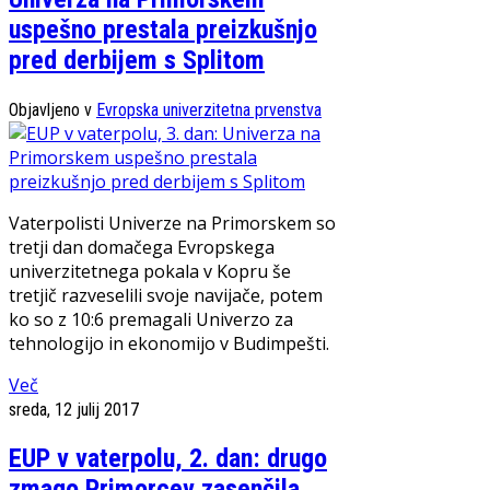
uspešno prestala preizkušnjo
pred derbijem s Splitom
Objavljeno v
Evropska univerzitetna prvenstva
Vaterpolisti Univerze na Primorskem so
tretji dan domačega Evropskega
univerzitetnega pokala v Kopru še
tretjič razveselili svoje navijače, potem
ko so z 10:6 premagali Univerzo za
tehnologijo in ekonomijo v Budimpešti.
Več
sreda, 12 julij 2017
EUP v vaterpolu, 2. dan: drugo
zmago Primorcev zasenčila