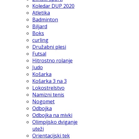
Koledar DUP 2020
Atletika
Badminton
Biljard
Boks
curling
Družabni plesi
Futsal
Hitrostno rolanje
Judo
Košarka
Košarka 3 na 3
Lokostrelstvo
Namizni tenis
Nogomet
Odbojka
Odbojka na mivki
Olimpijsko dviganje
uteži
Orientacijski tek