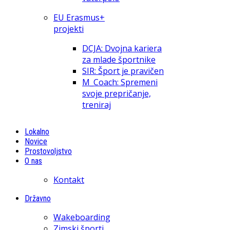
EU Erasmus+
projekti
DCJA: Dvojna kariera
za mlade športnike
SIR: Šport je pravičen
M_Coach: Spremeni
svoje prepričanje,
treniraj
Lokalno
Novice
Prostovoljstvo
O nas
Kontakt
Državno
Wakeboarding
Zimski športi