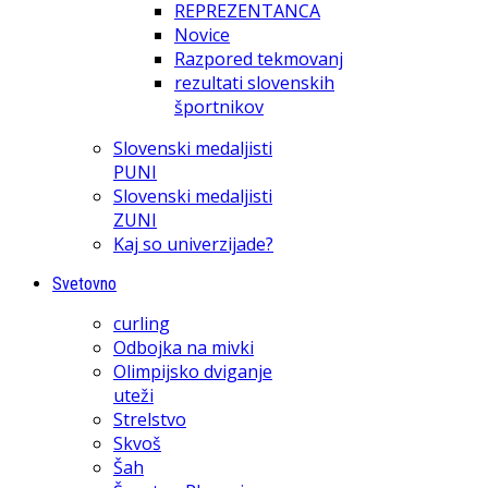
REPREZENTANCA
Novice
Razpored tekmovanj
rezultati slovenskih
športnikov
Slovenski medaljisti
PUNI
Slovenski medaljisti
ZUNI
Kaj so univerzijade?
Svetovno
curling
Odbojka na mivki
Olimpijsko dviganje
uteži
Strelstvo
Skvoš
Šah