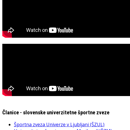
Članice - slovenske univerzitetne športne zveze
Športna zveza Univerze v Ljubljani (ŠZUL)