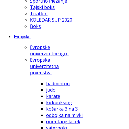
Športno Plezanje
Tajski boks
Triatlon
KOLEDAR SUP 2020
Boks
Evropsko
Evropske
univerzitetne igre
Evropska
univerzitetna
prvenstva
badminton
judo
karate
kickboksing
košarka 3 na 3
odbojka na mivki
orientacijski tek
vaterpolo