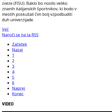
zveze (FISU). Baklo bo nosilo veliko
znanih italijanskih športnikov, ki bodo v
mestih poskušali čim bolj vzpodbuditi
duh univerzijade.
Več
Naroči se na ta RSS
Začetek
Nazaj
1
2
3
4
5
6
Naprej
Konec
VIDEO