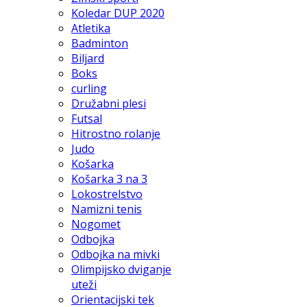
Koledar DUP 2020
Atletika
Badminton
Biljard
Boks
curling
Družabni plesi
Futsal
Hitrostno rolanje
Judo
Košarka
Košarka 3 na 3
Lokostrelstvo
Namizni tenis
Nogomet
Odbojka
Odbojka na mivki
Olimpijsko dviganje
uteži
Orientacijski tek