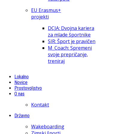
EU Erasmus+
projekti
DCJA: Dvojna kariera
za mlade športnike
SIR: Šport je pravičen
M_Coach: Spremeni
svoje prepričanje,
treniraj
Lokalno
Novice
Prostovoljstvo
O nas
Kontakt
Državno
Wakeboarding
Zimski športi