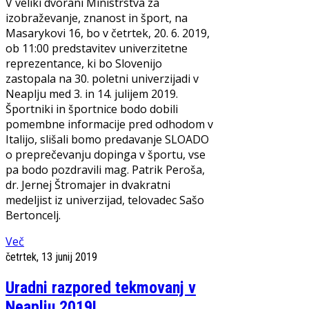
V veliki dvorani Ministrstva za
izobraževanje, znanost in šport, na
Masarykovi 16, bo v četrtek, 20. 6. 2019,
ob 11:00 predstavitev univerzitetne
reprezentance, ki bo Slovenijo
zastopala na 30. poletni univerzijadi v
Neaplju med 3. in 14. julijem 2019.
Športniki in športnice bodo dobili
pomembne informacije pred odhodom v
Italijo, slišali bomo predavanje SLOADO
o preprečevanju dopinga v športu, vse
pa bodo pozdravili mag. Patrik Peroša,
dr. Jernej Štromajer in dvakratni
medeljist iz univerzijad, telovadec Sašo
Bertoncelj.
Več
četrtek, 13 junij 2019
Uradni razpored tekmovanj v
Neaplju 2019!