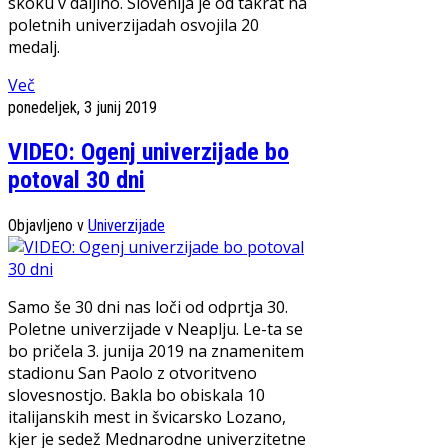
skoku v daljino. Slovenija je od takrat na
poletnih univerzijadah osvojila 20
medalj.
Več
ponedeljek, 3 junij 2019
VIDEO: Ogenj univerzijade bo
potoval 30 dni
Objavljeno v
Univerzijade
Samo še 30 dni nas loči od odprtja 30.
Poletne univerzijade v Neaplju. Le-ta se
bo pričela 3. junija 2019 na znamenitem
stadionu San Paolo z otvoritveno
slovesnostjo. Bakla bo obiskala 10
italijanskih mest in švicarsko Lozano,
kjer je sedež Mednarodne univerzitetne