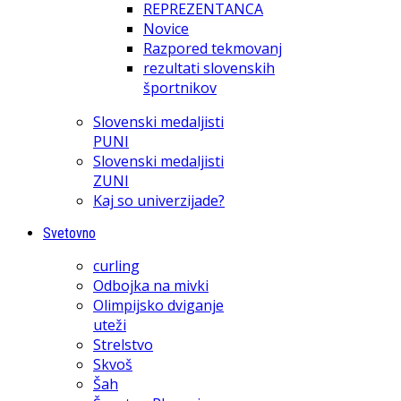
REPREZENTANCA
Novice
Razpored tekmovanj
rezultati slovenskih
športnikov
Slovenski medaljisti
PUNI
Slovenski medaljisti
ZUNI
Kaj so univerzijade?
Svetovno
curling
Odbojka na mivki
Olimpijsko dviganje
uteži
Strelstvo
Skvoš
Šah