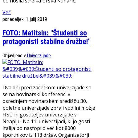
bo nosila strelka Urška Kuharič.
Več
ponedeljek, 1 julij 2019
FOTO: Matitsin: ''Študenti so
protagonisti stabilne družbe!''
Objavljeno v
Univerzijade
Dva dni pred začetkom univerzijade so
se na novinarski konferenci v
osrednjem novinarskem središču 30.
poletne univerzijade zbrali vodilni možje
FISU in gostiteljev univerzijade v
Neaplju. Na 11. univerzijadi, ki jo gosti
Italija bo nastopilo več kot 8000
športnikov iz 118 držav. Organizatorji