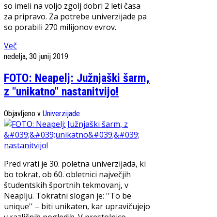
so imeli na voljo zgolj dobri 2 leti časa
za pripravo. Za potrebe univerzijade pa
so porabili 270 milijonov evrov.
Več
nedelja, 30 junij 2019
FOTO: Neapelj: Južnjaški šarm,
z ''unikatno'' nastanitvijo!
Objavljeno v
Univerzijade
Pred vrati je 30. poletna univerzijada, ki
bo tokrat, ob 60. obletnici največjih
študentskih športnih tekmovanj, v
Neaplju. Tokratni slogan je: ''To be
unique'' – biti unikaten, kar upravičujejo