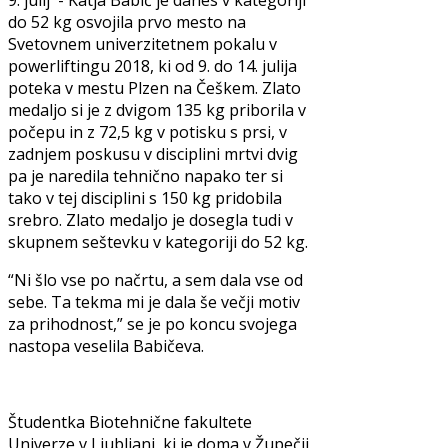
9. julij - Katja Babič je danes v kategoriji
do 52 kg osvojila prvo mesto na
Svetovnem univerzitetnem pokalu v
powerliftingu 2018, ki od 9. do 14. julija
poteka v mestu Plzen na Češkem. Zlato
medaljo si je z dvigom 135 kg priborila v
počepu in z 72,5 kg v potisku s prsi, v
zadnjem poskusu v disciplini mrtvi dvig
pa je naredila tehnično napako ter si
tako v tej disciplini s 150 kg pridobila
srebro. Zlato medaljo je dosegla tudi v
skupnem seštevku v kategoriji do 52 kg.
“Ni šlo vse po načrtu, a sem dala vse od
sebe. Ta tekma mi je dala še večji motiv
za prihodnost,” se je po koncu svojega
nastopa veselila Babičeva.
Študentka Biotehnične fakultete
Univerze v Ljubljani, ki je doma v Župečji