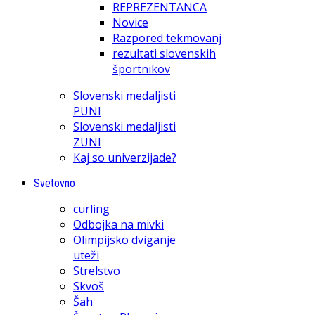
REPREZENTANCA
Novice
Razpored tekmovanj
rezultati slovenskih
športnikov
Slovenski medaljisti
PUNI
Slovenski medaljisti
ZUNI
Kaj so univerzijade?
Svetovno
curling
Odbojka na mivki
Olimpijsko dviganje
uteži
Strelstvo
Skvoš
Šah