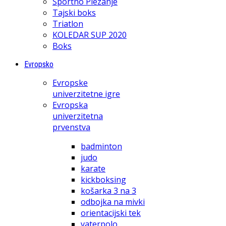
Športno Plezanje
Tajski boks
Triatlon
KOLEDAR SUP 2020
Boks
Evropsko
Evropske
univerzitetne igre
Evropska
univerzitetna
prvenstva
badminton
judo
karate
kickboksing
košarka 3 na 3
odbojka na mivki
orientacijski tek
vaterpolo