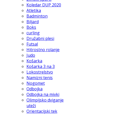
Koledar DUP 2020
Atletika
Badminton
Biljard
Boks
curling
Družabni plesi
Futsal
Hitrostno rolanje
Judo
Košarka
Košarka 3 na 3
Lokostrelstvo
Namizni tenis
Nogomet
Odbojka
Odbojka na mivki
Olimpijsko dviganje
uteži
Orientacijski tek