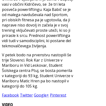
vasi v občini Kidričevo, se že tri leta
posveča powerliftingu. Kaja Babič se je
od malega navduševala nad športom,
pri obiskih fitnesa pa je ugotovila, da ji
naprave niso dovolj in začela je v svoj
trening vključevati proste uteži, ki so ji
prirasle k srcu. Prednost powerliftinga
vidi tudi v samodisciplini, ki postane del
tekmovalčevega življenja.
V petek bodo na prvenstvu nastopili še
trije Slovenci. Rok Kar z Univerze v
Mariboru in Vid Leskovar, študent
Šolskega centra Ptuj, se bosta pomerila
v kategoriji do 93 kg, študent Univerze v
Mariboru Matic Hren pa bo nastopil v
kategoriji do 105 kg.
Facebook
Twitter
Google+
Pinterest
VIDEO