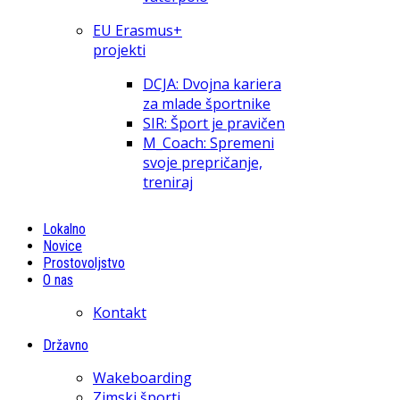
EU Erasmus+
projekti
DCJA: Dvojna kariera
za mlade športnike
SIR: Šport je pravičen
M_Coach: Spremeni
svoje prepričanje,
treniraj
Lokalno
Novice
Prostovoljstvo
O nas
Kontakt
Državno
Wakeboarding
Zimski športi