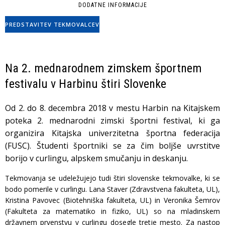
DODATNE INFORMACIJE
PREDSTAVITEV TEKMOVALCEV
Na 2. mednarodnem zimskem športnem
festivalu v Harbinu štiri Slovenke
Od 2. do 8. decembra 2018 v mestu Harbin na Kitajskem
poteka 2. mednarodni zimski športni festival, ki ga
organizira Kitajska univerzitetna športna federacija
(FUSC). Študenti športniki se za čim boljše uvrstitve
borijo v curlingu, alpskem smučanju in deskanju.
Tekmovanja se udeležujejo tudi štiri slovenske tekmovalke, ki se
bodo pomerile v curlingu. Lana Staver (Zdravstvena fakulteta, UL),
Kristina Pavovec (Biotehniška fakulteta, UL) in Veronika Šemrov
(Fakulteta za matematiko in fiziko, UL) so na mladinskem
državnem prvenstvu v curlingu dosegle tretje mesto. Za nastop