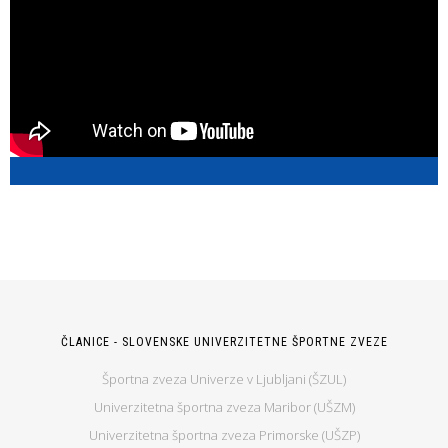
ČLANICE - SLOVENSKE UNIVERZITETNE ŠPORTNE ZVEZE
Športna zveza Univerze v Ljubljani (ŠZUL)
Univerzitetna športna zveza Maribor (UŠZM)
Univerzitetna športna zveza Primorske (UŠZP)