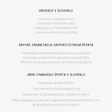
UNIVERZE V SLOVENIJI
Univerza v Ljubljani (UL)
Univerza v Mariboru (UM)
Univerza na Primorskem (UP)
Univerza v Novi Gorici (UNG)
KROVNE ORGANIZACIJE UNIVERZITETNEGA ŠPORTA
Slovenska univerzitetna športna zveza (SUSA)
Evropska univerzitetna športna zveza (EUSA)
Mednarodna univerzitetna športna zveza (FISU)
JAVNI FINANCERJI ŠPORTA V SLOVENIJI
Fundacija za šport (FŠO):
http://www.fundacijazasport.org
Ministrstvo za gospodarstvo, turizem in šport
https://www.gov.si/drzavni-organi/ministrstva/ministrstvo-za-
gospodarstvo-turizem-in-sport/