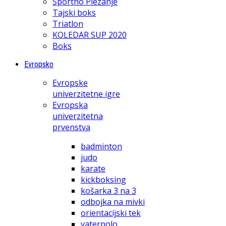
Športno Plezanje
Tajski boks
Triatlon
KOLEDAR SUP 2020
Boks
Evropsko
Evropske
univerzitetne igre
Evropska
univerzitetna
prvenstva
badminton
judo
karate
kickboksing
košarka 3 na 3
odbojka na mivki
orientacijski tek
vaterpolo