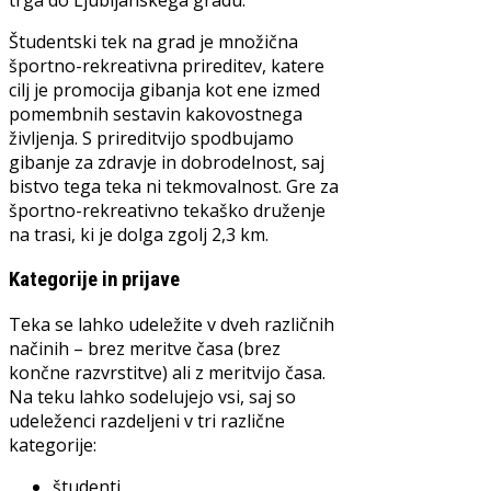
trga do Ljubljanskega gradu.
Študentski tek na grad je množična
športno-rekreativna prireditev, katere
cilj je promocija gibanja kot ene izmed
pomembnih sestavin kakovostnega
življenja. S prireditvijo spodbujamo
gibanje za zdravje in dobrodelnost, saj
bistvo tega teka ni tekmovalnost. Gre za
športno-rekreativno tekaško druženje
na trasi, ki je dolga zgolj 2,3 km.
Kategorije in prijave
Teka se lahko udeležite v dveh različnih
načinih – brez meritve časa (brez
končne razvrstitve) ali z meritvijo časa.
Na teku lahko sodelujejo vsi, saj so
udeleženci razdeljeni v tri različne
kategorije:
študenti,