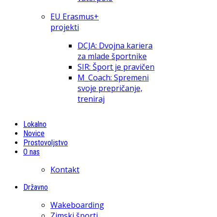
EU Erasmus+
projekti
DCJA: Dvojna kariera
za mlade športnike
SIR: Šport je pravičen
M_Coach: Spremeni
svoje prepričanje,
treniraj
Lokalno
Novice
Prostovoljstvo
O nas
Kontakt
Državno
Wakeboarding
Zimski športi