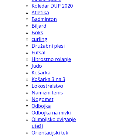
Koledar DUP 2020
Atletika
Badminton
Biljard
Boks
curling
Družabni plesi
Futsal
Hitrostno rolanje
Judo
Košarka
Košarka 3 na 3
Lokostrelstvo
Namizni tenis
Nogomet
Odbojka
Odbojka na mivki
Olimpijsko dviganje
uteži
Orientacijski tek