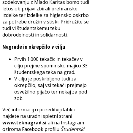
sodelovanju z Mlado Karitas bomo tudi
letos ob prijavi zbirali prehranske
izdelke ter izdelke za higiensko oskrbo
za potrebe družin v stiski. Pridružite se
tudi vi študentskemu teku
dobrodelnosti in solidarnosti.
Nagrade in okrepčilo v cilju
Prvih 1.000 tekačic in tekačev v
cilju prejme spominsko majico 33.
študentskega teka na grad.
V cilju je poskrbljeno tudi za
okrepčilo, saj vsi tekači prejmejo
osvežilno pijačo ter nekaj za pod
zob.
Več informacij o prireditviji lahko
najdete na uradni spletni strani
www.teknagrad.si
ali na Instagram
oziroma Facebook profilu
Študentski