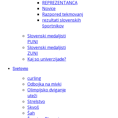
REPREZENTANCA
Novice
Razpored tekmovanj
rezultati slovenskih
športnikov
Slovenski medaljisti
PUNI
Slovenski medaljisti
ZUNI
Kaj so univerzijade?
Svetovno
curling
Odbojka na mivki
Olimpijsko dviganje
uteži
Strelstvo
Skvoš
Šah