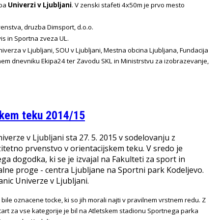
 pa
Univerzi v Ljubljani
. V zenski stafeti 4x50m je prvo mesto
venstva, druzba Dimsport, d.o.o.
vis in Sportna zveza UL.
verza v Ljubljani, SOU v Ljubljani, Mestna obcina Ljubljana, Fundacija
tnem dnevniku Ekipa24 ter Zavodu SKL in Ministrstvu za izobrazevanje,
jskem teku 2014/15
erze v Ljubljani sta 27. 5. 2015 v sodelovanju z
itetno prvenstvo v orientacijskem teku. V sredo je
 dogodka, ki se je izvajal na Fakulteti za sport in
onalne proge - centra Ljubljane na Sportni park Kodeljevo.
nic Univerze v Ljubljani.
 bile oznacene tocke, ki so jih morali najti v pravilnem vrstnem redu. Z
Start za vse kategorije je bil na Atletskem stadionu Sportnega parka