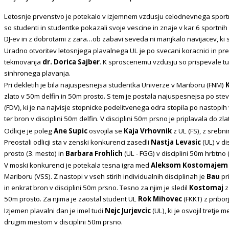
Letosnje prvenstvo je potekalo v izjemnem vzdusju celodnevnega spo
so studenti in studentke pokazali svoje vescine in znaje v kar 6 sportnih
DJ-ev in z dobrotami z zara…ob zabavi seveda ni manjkalo navijacev, ki so
Uradno otvoritev letosnjega plavalnega UL je po svecani koracnici in pre
tekmovanja
dr. Dorica Sajber
. K sproscenemu vzdusju so prispevale tu
sinhronega plavanja.
Pri dekletih je bila najuspesnejsa studentka Univerze v Mariboru (FNM)
K
zlato v 50m delfin in 50m prosto. S tem je postala najuspesnejsa po stevilu
(FDV), ki je na najvisje stopnicke podelitvenega odra stopila po nastopih 
ter bron v disciplini 50m delfin. V disciplini 50m prsno je priplavala do 
Odlicje je poleg
Ane Supic
osvojila se
Kaja Vrhovnik
z UL (FS), z srebn
Preostali odlicji sta v zenski konkurenci zasedli
Nastja Levasic
(UL) v di
prosto (3. mesto) in
Barbara Frohlich
(UL - FGG) v disciplini 50m hrbtno 
V moski konkurenci je potekala tesna igra med
Aleksom Kostomajem
Mariboru (VSS). Z nastopi v vseh stirih individualnih disciplinah je
Bau
pr
in enkrat bron v disciplini 50m prsno. Tesno za njim je sledil
Kostomaj
z
50m prosto. Za njima je zaostal student UL
Rok Mihovec
(FKKT) z pribor
Izjemen plavalni dan je imel tudi
Nejc Jurjevcic
(UL), ki je osvojil tretje 
drugim mestom v disciplini 50m prsno.