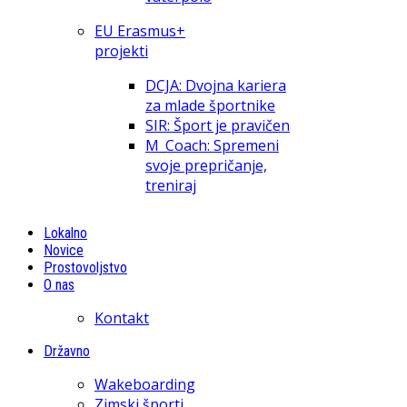
EU Erasmus+
projekti
DCJA: Dvojna kariera
za mlade športnike
SIR: Šport je pravičen
M_Coach: Spremeni
svoje prepričanje,
treniraj
Lokalno
Novice
Prostovoljstvo
O nas
Kontakt
Državno
Wakeboarding
Zimski športi