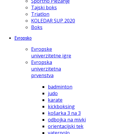
Športno Plezanje
Tajski boks
Triatlon
KOLEDAR SUP 2020
Boks
Evropsko
Evropske
univerzitetne igre
Evropska
univerzitetna
prvenstva
badminton
judo
karate
kickboksing
košarka 3 na 3
odbojka na mivki
orientacijski tek
vaterpolo