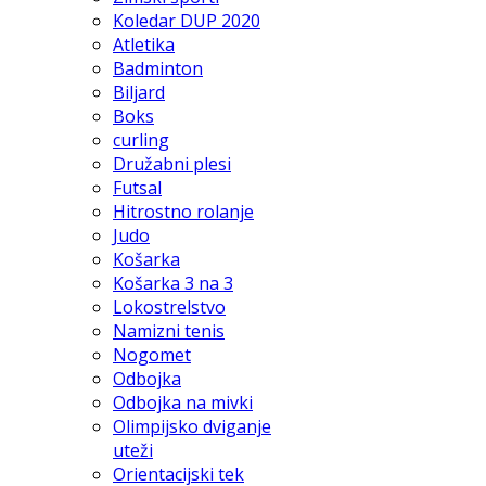
Koledar DUP 2020
Atletika
Badminton
Biljard
Boks
curling
Družabni plesi
Futsal
Hitrostno rolanje
Judo
Košarka
Košarka 3 na 3
Lokostrelstvo
Namizni tenis
Nogomet
Odbojka
Odbojka na mivki
Olimpijsko dviganje
uteži
Orientacijski tek