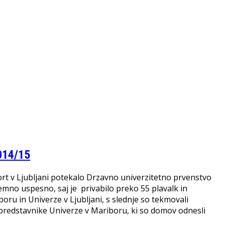
014/15
ort v Ljubljani potekalo Drzavno univerzitetno prvenstvo
jemno uspesno, saj je privabilo preko 55 plavalk in
boru in Univerze v Ljubljani, s slednje so tekmovali
 predstavnike Univerze v Mariboru, ki so domov odnesli