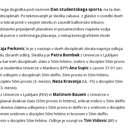
rtnega dogodka pod nazivom
Dan studentskega sporta
, na ta dan
 disciplinah. Po tekmovanjih je sledila zabava z glasbo v izvedbi dveh
 tokrat prisli v vecjem stevilu in zasedli balkonsko tribuno.
dstavitvi prijavljenih plavalcev in posameznikov najavila vodja
di punce s sinhronega plavanja, z nekaj koreografskimi vlozki
aja Perkovic
, ki je z nastopi v dveh disciplinah zbrala najvisja odlicja:
 zbranih odlicij. Sledila ji je
Petra Bombek
z Univerze v Ljubljani
v kar treh disciplinah: zlato v 50m hrbtno, srebro v disciplini 50m prsno
zlata studentka Univerze v Mariboru (EPF)
Ana Supic
s casom 37.01 sec.
im odlicjem v disciplinah 50m delfin, 50m prosto in 50m hrbtno.
sciplini 50m prosto (3. mesto),
Neza Kravanja
(UL- FS) v disciplini 50m
(3. mesto).
z Univerze v Ljubljani (FDV) in
Matinom Bauem
z Univerze v
iplaval dvakrat zlato (50m prosto in hrbtno), enkrat srebro v 50m delfin
 dvema zlatima odlicjema v 50m prsno in delfin in s srebrom v disciplini
jenim srebrom v disciplini 50m hrbtno in bronom v 50m delfin.
mesto v disciplini 50m hrbtno. Odlicje je osvojil se
Tim Vidovic
(BF) s