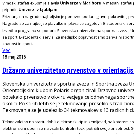
V moski stafeti 4x50m je slavila
Univerza v Mariboru
, v
mesani stafeti
pripadlo
Univerzi v Ljubljani
.
Priznanja in nagrade najboljsim je ponovno podaril glavni pokrovitelj pr
Nagrade so za najboljse plavalke in plavalce zagotovili E-studentski ser
Izvedbo programa so podprli: Slovenska univerzitetna sportna zveza, Uni
za sport, E-studentski servis. Za medijsko pojavnost smo zahvalni spor
znanost in sport.
Več
18 maj 2015
Državno univerzitetno prvenstvo v orientaci
Slovenska univerzitetna sportna zveza in Sportna zveza Univ
Orientacijskim klubom Polaris organizirali Drzavno univerz
potekalo prvenstvo v okviru vecjega celodnevnega sportnega
okolici. Po stirih letih se je tekmovanje preselilo s tradici
Tekmovanja se je udelezilo 34 tekmovalcev s 13 razlicnih cla
Tekmovalci so na startu dobili elektronski cip in zemljevid, na katerem so
elektronskim cipom so na vsaki kontrolni tocki potrdili svojo prisotnost. 