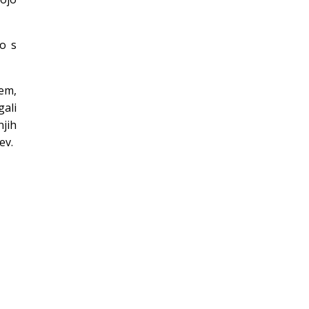
so s
em,
gali
njih
ev.