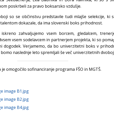
opom poskrbeli za pravo boksarsko vzdušje.
boji so se občinstvu predstavile tudi mlajše selekcije, ki 
n talentom dokazale, da ima slovenski boks prihodnost.
 iskreno zahvaljujemo vsem borcem, gledalcem, trenerj
dvsem vsem sodelavcem in partnerjem projekta, ki so poma
tni dogodek. Verjamemo, da bo univerzitetni boks v prihod
da bomo naslednje leto spremljali še več univerzitetnih dvoboj
 je omogočilo sofinanciranje programa FŠO in MGTŠ.