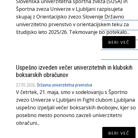
Slovenska univerzitetna športna zveza (SUSA) in
Športna zveza Univerze v Ljubljani razpisujeta
skupaj z Orientacijsko zvezo Slovenije Državno
univerzitetno prvenstvo v orientacijskem teku za
študijsko leto 2025/26. Tekmovanje bo potekalo...
BERI VEČ
Uspešno izveden večer univerzitetnih in klubskih
boksarskih obračunov
27.05.2026,
Državna univerzitetna prvenstva
V četrtek, 21. maja, smo v sodelovanju s Športno
zvezo Univerze v Ljubljani in Fight clubom Ljubljana
uspešno izpeljali večer boksarskih dvobojev, kjer so
posebno mesto ponovno zavzeli univerzitetni
obračuni...
BERI VEČ