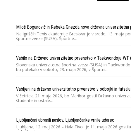
Miloš Bogunovič in Rebeka Gnezda nova državna univerzitetna p
Na igriščih Tenis akademije Breskvar je v sredo, 13. maja po
športne zveze (SUSA), Športne…
Vabilo na Državno univerzitetno prvenstvo v Taekwondoju-WT
Slovenska univerzitetna športna zveza (SUSA) in Taekwondo
bo potekalo v soboto, 23. maja 2026, v Športni…
Vabljeni na državno univerzitetno prvenstvo v odbojki in futsalu
V četrtek, 21. maja 2026, bo Maribor gostil Državno univerzi
študente in ostale…
Ljubljančani ubranili naslov, Ljubljančanke vrnile udarec
Ljubljana, 12. maj 2026 – Hala Tivoli je 11. maja 2026 gosti