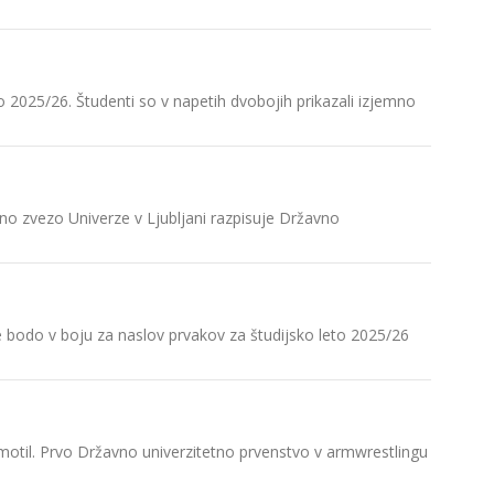
Razpis d
V torek,
Tromosto
o 2025/26. Študenti so v napetih dvobojih prikazali izjemno
Na DUP v
V Velenj
v…
no zvezo Univerze v Ljubljani razpisuje Državno
Hvala in 
V sredo,
ki se je…
e bodo v boju za naslov prvakov za študijsko leto 2025/26
Razpis D
Športni c
športna
zmotil. Prvo Državno univerzitetno prvenstvo v armwrestlingu
Razpis D