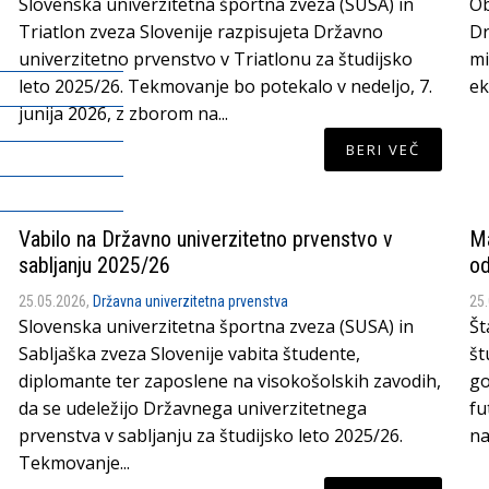
Slovenska univerzitetna športna zveza (SUSA) in
Ob
Triatlon zveza Slovenije razpisujeta Državno
Dr
univerzitetno prvenstvo v Triatlonu za študijsko
mi
leto 2025/26. Tekmovanje bo potekalo v nedeljo, 7.
ek
junija 2026, z zborom na...
BERI VEČ
Vabilo na Državno univerzitetno prvenstvo v
Ma
sabljanju 2025/26
od
25.05.2026,
Državna univerzitetna prvenstva
25
Slovenska univerzitetna športna zveza (SUSA) in
Št
Sabljaška zveza Slovenije vabita študente,
št
diplomante ter zaposlene na visokošolskih zavodih,
go
da se udeležijo Državnega univerzitetnega
fu
prvenstva v sabljanju za študijsko leto 2025/26.
na
Tekmovanje...