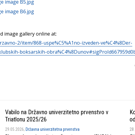
 image gallery online at:
/drzavno-2/item/868-uspe%C5%A1no-izveden-ve%C4%8Der-
n-klubskih-boksarskih-obra%C4%8Dunov#sigProId667959d0
Vabilo na Državno univerzitetno prvenstvo v
Ko
Triatlonu 2025/26
od
29.05.2026,
Državna univerzitetna prvenstva
28