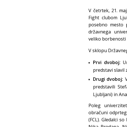
V četrtek, 21. ma
Fight clubom Lju
posebno mesto po
državnega unive
veliko borbenosti
V sklopu Državneg
Prvi dvoboj:
Ur
predstavi slavil
Drugi dvoboj:
V
predstavili St
Ljubljani) in An
Poleg univerzite
obračuni odprtega 
(FCL). Gledalci so
Nika Prodana, Ni