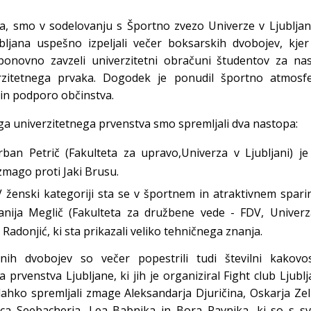
ja, smo v sodelovanju s Športno zvezo Univerze v Ljubljan
bljana uspešno izpeljali večer boksarskih dvobojev, kjer
novno zavzeli univerzitetni obračuni študentov za nas
rzitetnega prvaka. Dogodek je ponudil športno atmosfe
 in podporo občinstva.
a univerzitetnega prvenstva smo spremljali dva nastopa:
ban Petrič (Fakulteta za upravo,Univerza v Ljubljani) je
 zmago proti Jaki Brusu.
 ženski kategoriji sta se v športnem in atraktivnem spar
efanija Meglič (Fakulteta za družbene vede - FDV, Univer
a Radonjić, ki sta prikazali veliko tehničnega znanja.
tnih dvobojev so večer popestrili tudi številni kakovos
prvenstva Ljubljane, ki jih je organiziral Fight club Ljubl
 lahko spremljali zmage Aleksandarja Djuričina, Oskarja Zel
ca Seebacherja, Lea Babnika in Bora Ravnika, ki so s sv