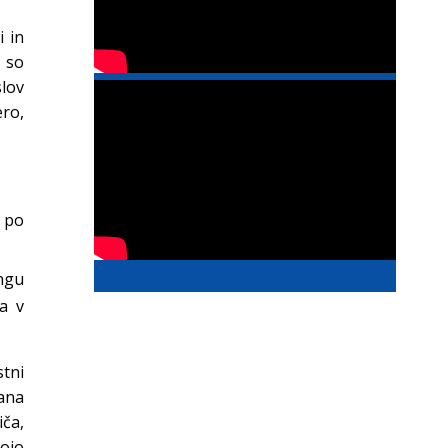
i in
 so
lov
ro,
 po
ingu
za v
tni
jana
iča,
ojo