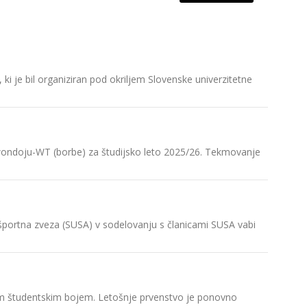
Ljubljanč
i je bil organiziran pod okriljem Slovenske univerzitetne
V četrte
V odbojki
V Biotehn
kwondoju-WT (borbe) za študijsko leto 2025/26. Tekmovanje
uvrstite
V boksu n
V četrte
a športna zveza (SUSA) v sodelovanju s članicami SUSA vabi
Veslači U
V torek,
ičnim študentskim bojem. Letošnje prvenstvo je ponovno