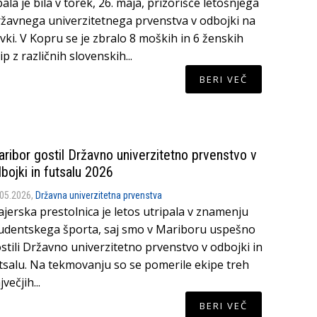
ala je bila v torek, 26. maja, prizorišče letošnjega
žavnega univerzitetnega prvenstva v odbojki na
vki. V Kopru se je zbralo 8 moških in 6 ženskih
ip z različnih slovenskih...
BERI VEČ
ribor gostil Državno univerzitetno prvenstvo v
bojki in futsalu 2026
.05.2026,
Državna univerzitetna prvenstva
ajerska prestolnica je letos utripala v znamenju
udentskega športa, saj smo v Mariboru uspešno
stili Državno univerzitetno prvenstvo v odbojki in
tsalu. Na tekmovanju so se pomerile ekipe treh
jvečjih...
BERI VEČ