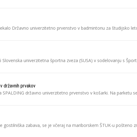
otekalo Državno univerzitetno prvenstvo v badmintonu za študijsko let
 Slovenska univerzitetna športna zveza (SUSA) v sodelovanju s Šport
ov državnih prvakov
tila SPALDING državno univerzitetno prvenstvo v košarki. Na parketu s
ng le gostilniška zabava, se je včeraj na mariborskem ŠTUK-u pošteno 