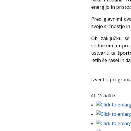
energijo in prist
Pred glavnimi dvo
svojo srčnostjo i
Ob zaključku se
sodnikom ter pre
ustvariti ta špor
letih še rasel in 
Izvedbo programa
GALERIJA SLIK