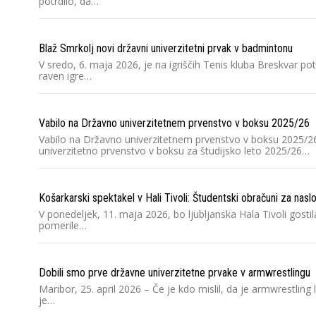
potrdilo, da…
Blaž Smrkolj novi državni univerzitetni prvak v badmintonu
V sredo, 6. maja 2026, je na igriščih Tenis kluba Breskvar p
raven igre…
Vabilo na Državno univerzitetnem prvenstvo v boksu 2025/26
Vabilo na Državno univerzitetnem prvenstvo v boksu 2025/26
univerzitetno prvenstvo v boksu za študijsko leto 2025/26…
Košarkarski spektakel v Hali Tivoli: Študentski obračuni za nasl
V ponedeljek, 11. maja 2026, bo ljubljanska Hala Tivoli gos
pomerile…
Dobili smo prve državne univerzitetne prvake v armwrestlingu
Maribor, 25. april 2026 – Če je kdo mislil, da je armwrestli
je…