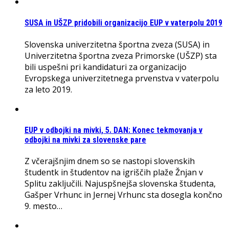
SUSA in UŠZP pridobili organizacijo EUP v vaterpolu 2019
Slovenska univerzitetna športna zveza (SUSA) in
Univerzitetna športna zveza Primorske (UŠZP) sta
bili uspešni pri kandidaturi za organizacijo
Evropskega univerzitetnega prvenstva v vaterpolu
za leto 2019.
EUP v odbojki na mivki, 5. DAN: Konec tekmovanja v
odbojki na mivki za slovenske pare
Z včerajšnjim dnem so se nastopi slovenskih
študentk in študentov na igriščih plaže Žnjan v
Splitu zaključili. Najuspšnejša slovenska študenta,
Gašper Vrhunc in Jernej Vrhunc sta dosegla končno
9. mesto…