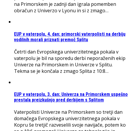
na Primorskem je zadnji dan igrala pomemben
obračun z Univerzo v Lyonu in si z zmago…
EUP v vaterpolu, 4. dan: primorski vaterpolisti na derbiju
vodilnih morali priznati premoč Splitu
Četrti dan Evropskega univerzitetnega pokala v
vaterpolu je bil na sporedu derbi neporaženih ekip
Univerze na Primorskem in Univerze v Splitu.
Tekma se je končala z zmago Splita z 10:8…
EUP v vaterpolu, 3. dan: Univerza na Primorskem uspešno
prestala preizkušnjo pred derbijem s Splitom
Vaterpolisti Univerze na Primorskem so tretji dan
domačega Evropskega univerzitetnega pokala v
Kopru še tretjič razveselili svoje navijače, potem ko