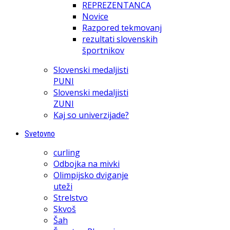
REPREZENTANCA
Novice
Razpored tekmovanj
rezultati slovenskih
športnikov
Slovenski medaljisti
PUNI
Slovenski medaljisti
ZUNI
Kaj so univerzijade?
Svetovno
curling
Odbojka na mivki
Olimpijsko dviganje
uteži
Strelstvo
Skvoš
Šah