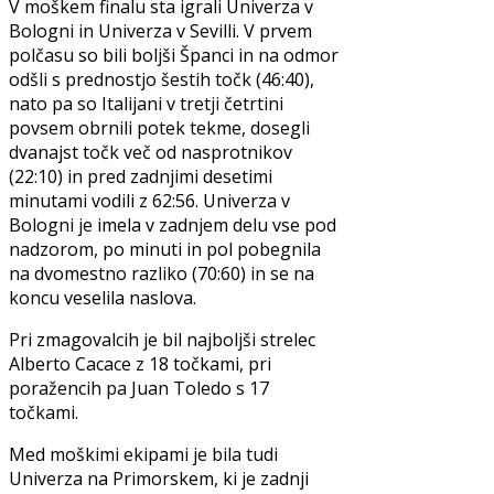
V moškem finalu sta igrali Univerza v
Bologni in Univerza v Sevilli. V prvem
polčasu so bili boljši Španci in na odmor
odšli s prednostjo šestih točk (46:40),
nato pa so Italijani v tretji četrtini
povsem obrnili potek tekme, dosegli
dvanajst točk več od nasprotnikov
(22:10) in pred zadnjimi desetimi
minutami vodili z 62:56. Univerza v
Bologni je imela v zadnjem delu vse pod
nadzorom, po minuti in pol pobegnila
na dvomestno razliko (70:60) in se na
koncu veselila naslova.
Pri zmagovalcih je bil najboljši strelec
Alberto Cacace z 18 točkami, pri
poražencih pa Juan Toledo s 17
točkami.
Med moškimi ekipami je bila tudi
Univerza na Primorskem, ki je zadnji