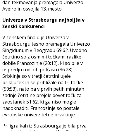
dan tekmovanja premagala Univerzo
Aveiro in osvojila 13. mesto.
Univerza v Strasbourgu najboljša v
ženski konkurenci
V ženskem finalu je Univerza v
Strasbourgu tesno premagala Univerzo
Singidunum v Beogradu 69:62. Uvodno
četrtino so z osmimi točkami razlike
dobile Francozinje (20:12), ki so bile v
ospredju tudi ob polčasu (36:28).
Srbkinje so v tretji četrtini ujele
priključek in se približale na tri točke
(50:53), nato pa v prvih petih minutah
zadnje četrtine prejele devet točk za
zaostanek 51:62, ki ga niso mogle
nadoknaditi. Francozinje so postale
evropske univerzitetne prvakinje.
Pri igralkah iz Strasbourga je bila prva