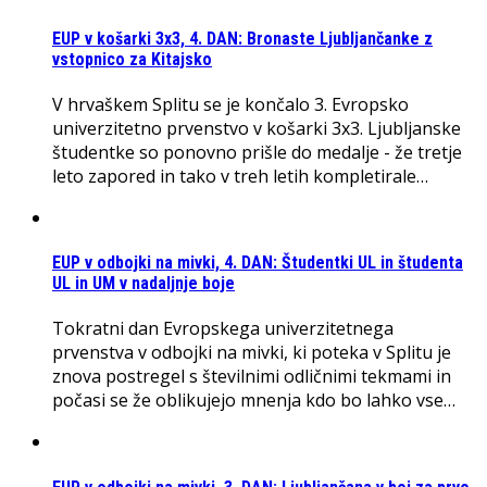
EUP v košarki 3x3, 4. DAN: Bronaste Ljubljančanke z
vstopnico za Kitajsko
V hrvaškem Splitu se je končalo 3. Evropsko
univerzitetno prvenstvo v košarki 3x3. Ljubljanske
študentke so ponovno prišle do medalje - že tretje
leto zapored in tako v treh letih kompletirale…
EUP v odbojki na mivki, 4. DAN: Študentki UL in študenta
UL in UM v nadaljnje boje
Tokratni dan Evropskega univerzitetnega
prvenstva v odbojki na mivki, ki poteka v Splitu je
znova postregel s številnimi odličnimi tekmami in
počasi se že oblikujejo mnenja kdo bo lahko vse…