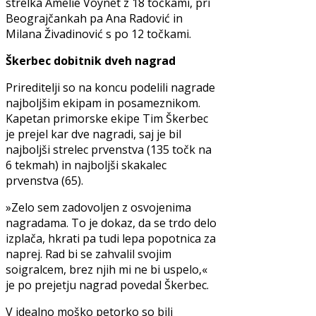
strelka Amelie Voynet z 18 točkami, pri
Beograjčankah pa Ana Radović in
Milana Živadinović s po 12 točkami.
Škerbec dobitnik dveh nagrad
Prireditelji so na koncu podelili nagrade
najboljšim ekipam in posameznikom.
Kapetan primorske ekipe Tim Škerbec
je prejel kar dve nagradi, saj je bil
najboljši strelec prvenstva (135 točk na
6 tekmah) in najboljši skakalec
prvenstva (65).
»Zelo sem zadovoljen z osvojenima
nagradama. To je dokaz, da se trdo delo
izplača, hkrati pa tudi lepa popotnica za
naprej. Rad bi se zahvalil svojim
soigralcem, brez njih mi ne bi uspelo,«
je po prejetju nagrad povedal Škerbec.
V idealno moško petorko so bili