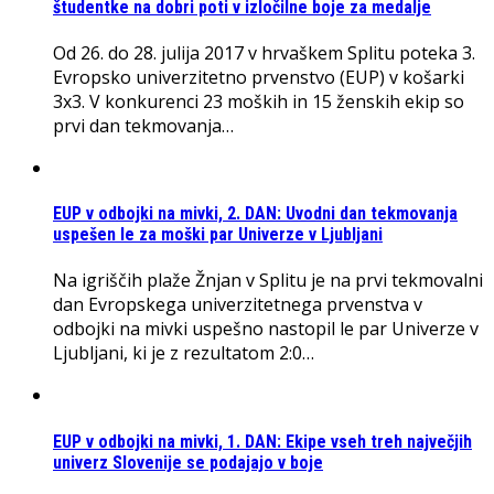
študentke na dobri poti v izločilne boje za medalje
Od 26. do 28. julija 2017 v hrvaškem Splitu poteka 3.
Evropsko univerzitetno prvenstvo (EUP) v košarki
3x3. V konkurenci 23 moških in 15 ženskih ekip so
prvi dan tekmovanja…
EUP v odbojki na mivki, 2. DAN: Uvodni dan tekmovanja
uspešen le za moški par Univerze v Ljubljani
Na igriščih plaže Žnjan v Splitu je na prvi tekmovalni
dan Evropskega univerzitetnega prvenstva v
odbojki na mivki uspešno nastopil le par Univerze v
Ljubljani, ki je z rezultatom 2:0…
EUP v odbojki na mivki, 1. DAN: Ekipe vseh treh največjih
univerz Slovenije se podajajo v boje