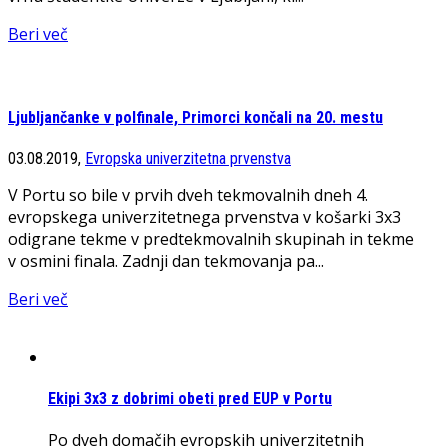
Beri več
Ljubljančanke v polfinale, Primorci končali na 20. mestu
03.08.2019,
Evropska univerzitetna prvenstva
V Portu so bile v prvih dveh tekmovalnih dneh 4.
evropskega univerzitetnega prvenstva v košarki 3x3
odigrane tekme v predtekmovalnih skupinah in tekme
v osmini finala. Zadnji dan tekmovanja pa...
Beri več
Ekipi 3x3 z dobrimi obeti pred EUP v Portu
Po dveh domačih evropskih univerzitetnih