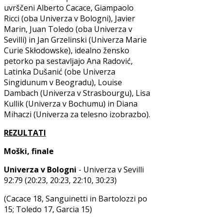
uvrščeni Alberto Cacace, Giampaolo
Ricci (oba Univerza v Bologni), Javier
Marin, Juan Toledo (oba Univerza v
Sevilli) in Jan Grzelinski (Univerza Marie
Curie Skłodowske), idealno žensko
petorko pa sestavljajo Ana Radović,
Latinka Dušanić (obe Univerza
Singidunum v Beogradu), Louise
Dambach (Univerza v Strasbourgu), Lisa
Kullik (Univerza v Bochumu) in Diana
Mihaczi (Univerza za telesno izobrazbo).
REZULTATI
Moški, finale
Univerza v Bologni
- Univerza v Sevilli
92:79 (20:23, 20:23, 22:10, 30:23)
(Cacace 18, Sanguinetti in Bartolozzi po
15; Toledo 17, Garcia 15)