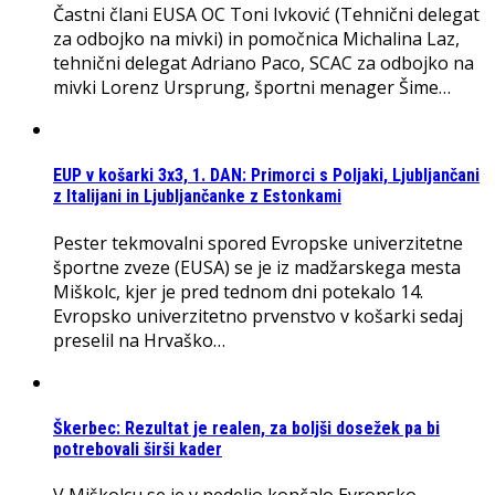
Častni člani EUSA OC Toni Ivković (Tehnični delegat
za odbojko na mivki) in pomočnica Michalina Laz,
tehnični delegat Adriano Paco, SCAC za odbojko na
mivki Lorenz Ursprung, športni menager Šime…
EUP v košarki 3x3, 1. DAN: Primorci s Poljaki, Ljubljančani
z Italijani in Ljubljančanke z Estonkami
Pester tekmovalni spored Evropske univerzitetne
športne zveze (EUSA) se je iz madžarskega mesta
Miškolc, kjer je pred tednom dni potekalo 14.
Evropsko univerzitetno prvenstvo v košarki sedaj
preselil na Hrvaško…
Škerbec: Rezultat je realen, za boljši dosežek pa bi
potrebovali širši kader