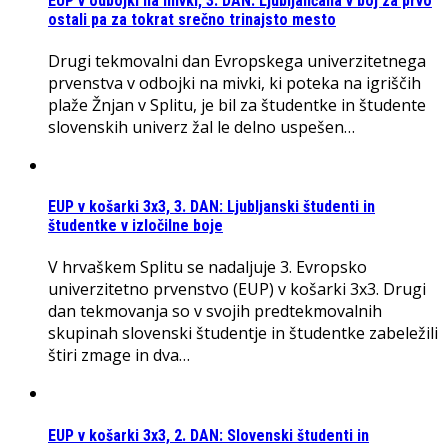
EUP v odbojki na mivki, 3. DAN: Ljubljančana v boj za prvo
ostali pa za tokrat srečno trinajsto mesto
Drugi tekmovalni dan Evropskega univerzitetnega
prvenstva v odbojki na mivki, ki poteka na igriščih
plaže Žnjan v Splitu, je bil za študentke in študente
slovenskih univerz žal le delno uspešen…
EUP v košarki 3x3, 3. DAN: Ljubljanski študenti in
študentke v izločilne boje
V hrvaškem Splitu se nadaljuje 3. Evropsko
univerzitetno prvenstvo (EUP) v košarki 3x3. Drugi
dan tekmovanja so v svojih predtekmovalnih
skupinah slovenski študentje in študentke zabeležili
štiri zmage in dva…
EUP v košarki 3x3, 2. DAN: Slovenski študenti in