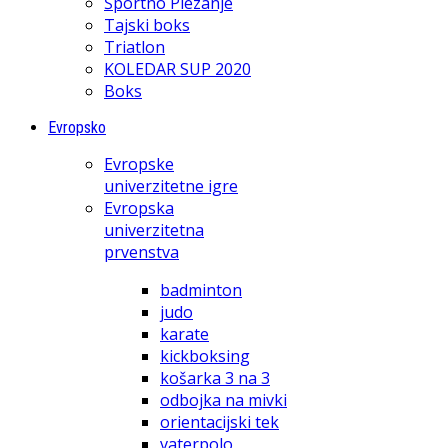
Športno Plezanje
Tajski boks
Triatlon
KOLEDAR SUP 2020
Boks
Evropsko
Evropske
univerzitetne igre
Evropska
univerzitetna
prvenstva
badminton
judo
karate
kickboksing
košarka 3 na 3
odbojka na mivki
orientacijski tek
vaterpolo