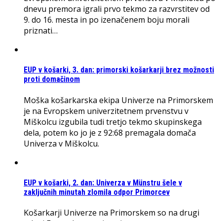
dnevu premora igrali prvo tekmo za razvrstitev od
9. do 16. mesta in po izenačenem boju morali
priznati…
EUP v košarki, 3. dan: primorski košarkarji brez možnosti
proti domačinom
Moška košarkarska ekipa Univerze na Primorskem
je na Evropskem univerzitetnem prvenstvu v
Miškolcu izgubila tudi tretjo tekmo skupinskega
dela, potem ko jo je z 92:68 premagala domača
Univerza v Miškolcu.
EUP v košarki, 2. dan: Univerza v Münstru šele v
zaključnih minutah zlomila odpor Primorcev
Košarkarji Univerze na Primorskem so na drugi