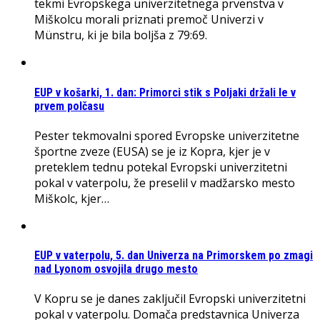
tekmi Evropskega univerzitetnega prvenstva v
Miškolcu morali priznati premoč Univerzi v
Münstru, ki je bila boljša z 79:69.
EUP v košarki, 1. dan: Primorci stik s Poljaki držali le v
prvem polčasu
Pester tekmovalni spored Evropske univerzitetne
športne zveze (EUSA) se je iz Kopra, kjer je v
preteklem tednu potekal Evropski univerzitetni
pokal v vaterpolu, že preselil v madžarsko mesto
Miškolc, kjer…
EUP v vaterpolu, 5. dan Univerza na Primorskem po zmagi
nad Lyonom osvojila drugo mesto
V Kopru se je danes zaključil Evropski univerzitetni
pokal v vaterpolu. Domača predstavnica Univerza