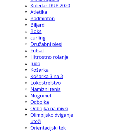
Koledar DUP 2020
Atletika
Badminton
Biljard
Boks
curling
Družabni plesi
Futsal
Hitrostno rolanje
Judo
Košarka
Košarka 3 na 3
Lokostrelstvo
Namizni tenis
Nogomet
Odbojka
Odbojka na mivki
Olimpijsko dviganje
uteži
Orientacijski tek