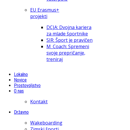
EU Erasmus+
projekti
DCJA: Dvojna kariera
za mlade športnike
SIR: Šport je pravičen
M_Coach: Spremeni
svoje prepričanje,
treniraj
Lokalno
Novice
Prostovoljstvo
O nas
Kontakt
Državno
Wakeboarding
Zimski športi