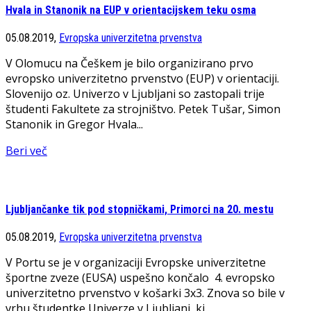
Hvala in Stanonik na EUP v orientacijskem teku osma
05.08.2019,
Evropska univerzitetna prvenstva
V Olomucu na Češkem je bilo organizirano prvo
evropsko univerzitetno prvenstvo (EUP) v orientaciji.
Slovenijo oz. Univerzo v Ljubljani so zastopali trije
študenti Fakultete za strojništvo. Petek Tušar, Simon
Stanonik in Gregor Hvala...
Beri več
Ljubljančanke tik pod stopničkami, Primorci na 20. mestu
05.08.2019,
Evropska univerzitetna prvenstva
V Portu se je v organizaciji Evropske univerzitetne
športne zveze (EUSA) uspešno končalo 4. evropsko
univerzitetno prvenstvo v košarki 3x3. Znova so bile v
vrhu študentke Univerze v Ljubljani, ki...