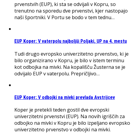
prvenstvih (EUP), ki sta se odvijali v Kopru, so
trenutno na sporedu dve prvenstvi, kjer nastopajo
naši športniki. V Portu se bodo v tem tednu…
EUP Koper: V vaterpolu najboljši Poljaki, UP na 4. mestu
Tudi drugo evropsko univerzitetno prvenstvo, ki je
bilo organizirano v Kopru, je bilo v istem terminu
kot odbojka na mivki. Na kopališču Žusterna se je
odvijalo EUP v vaterpolu. Prepričljivo…
EUP Koper: V odbojki na mivki prevlada Avstrijcev
Koper je pretekli teden gostil dve evropski
univerzitetni prvenstvi (EUP). Na novih igriščih za
odbojko na mivki v Kopru je bilo izpeljano evropsko
univerzitetno prvenstvo v odbojki na mivki.