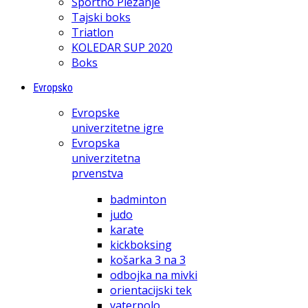
Športno Plezanje
Tajski boks
Triatlon
KOLEDAR SUP 2020
Boks
Evropsko
Evropske
univerzitetne igre
Evropska
univerzitetna
prvenstva
badminton
judo
karate
kickboksing
košarka 3 na 3
odbojka na mivki
orientacijski tek
vaterpolo