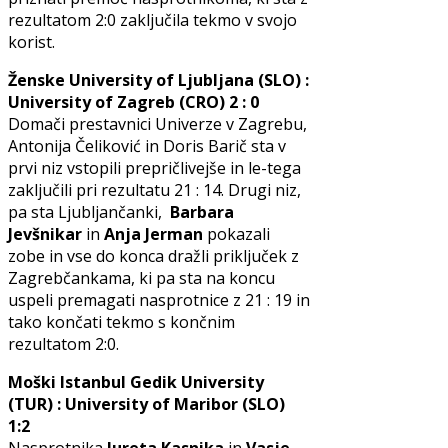
rezultatom 2:0 zaključila tekmo v svojo
korist.
Ženske University of Ljubljana (SLO) :
University of Zagreb (CRO) 2 : 0
Domači prestavnici Univerze v Zagrebu,
Antonija Čeliković in Doris Barič sta v
prvi niz vstopili prepričlivejše in le-tega
zaključili pri rezultatu 21 : 14. Drugi niz,
pa sta Ljubljančanki,
Barbara
Jevšnikar
in
Anja Jerman
pokazali
zobe in vse do konca dražli priključek z
Zagrebčankama, ki pa sta na koncu
uspeli premagati nasprotnice z 21 : 19 in
tako končati tekmo s končnim
rezultatom 2:0.
Moški Istanbul Gedik University
(TUR) : University of Maribor (SLO)
1:2