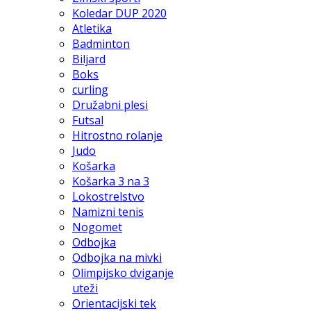
Koledar DUP 2020
Atletika
Badminton
Biljard
Boks
curling
Družabni plesi
Futsal
Hitrostno rolanje
Judo
Košarka
Košarka 3 na 3
Lokostrelstvo
Namizni tenis
Nogomet
Odbojka
Odbojka na mivki
Olimpijsko dviganje
uteži
Orientacijski tek