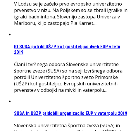
V Lodzu se je začelo prvo evropsko univerzitetno
prvenstvo v nizu. Na Poljskem so se zbrali igralke in
igralci badmintona. Slovenijo zastopa Univerza v
Mariboru, ki jo zastopajo Pia Karnet…
IO SUSA potrdil UŠZP kot gostiteljico dveh EUP v letu
2019
Člani Izvršnega odbora Slovenske univerzitetne
športne zveze (SUSA) so na seji Izvršnega odbora
potrdili Univerzitetno športno zvezo Primorske
(UŠZP) kot gostiteljico Evropskih univerzitetnih
prvenstev v odbojki na mivki in vaterpolu…
SUSA in UŠZP pridobili organizacijo EUP v vaterpolu 2019
Slovenska univerzitetna športna zveza (SUSA) in