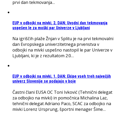
prvi dan tekmovanja…
EUP v odbojki na mivki, 2. DAN: Uvodni dan tekmovanja
uspešen le za moški par Univerze v Ljubljani
Na igriščih plaže Žnjan v Splitu je na prvi tekmovalni
dan Evropskega univerzitetnega prvenstva v
odbojki na mivki uspešno nastopil le par Univerze v
Ljubljani, ki je z rezultatom 2:0…
EUP v odbojki na mivki, 1. DAN: Ekipe vseh treh največjih
univerz Slovenije se podajajo v boje
Častni člani EUSA OC Toni Ivković (Tehnični delegat
za odbojko na mivki) in pomočnica Michalina Laz,
tehnični delegat Adriano Paco, SCAC za odbojko na
mivki Lorenz Ursprung, športni menager Šime…