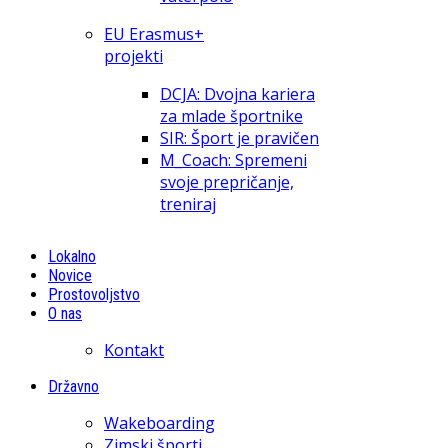
EU Erasmus+
projekti
DCJA: Dvojna kariera
za mlade športnike
SIR: Šport je pravičen
M_Coach: Spremeni
svoje prepričanje,
treniraj
Lokalno
Novice
Prostovoljstvo
O nas
Kontakt
Državno
Wakeboarding
Zimski športi