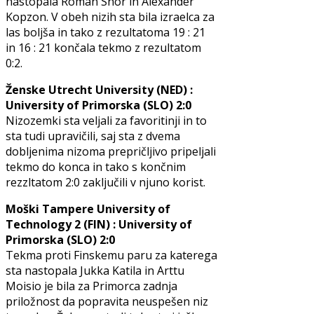
nastopala Roman Shor in Alexander
Kopzon. V obeh nizih sta bila izraelca za
las boljša in tako z rezultatoma 19 : 21
in 16 : 21 končala tekmo z rezultatom
0:2.
Ženske Utrecht University (NED) :
University of Primorska (SLO) 2:0
Nizozemki sta veljali za favoritinji in to
sta tudi upravičili, saj sta z dvema
dobljenima nizoma prepričljivo pripeljali
tekmo do konca in tako s končnim
rezzltatom 2:0 zaključili v njuno korist.
Moški Tampere University of
Technology 2 (FIN) : University of
Primorska (SLO) 2:0
Tekma proti Finskemu paru za katerega
sta nastopala Jukka Katila in Arttu
Moisio je bila za Primorca zadnja
priložnost da popravita neuspešen niz