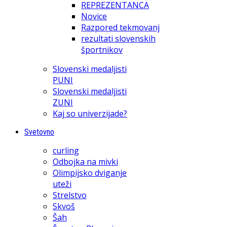
REPREZENTANCA
Novice
Razpored tekmovanj
rezultati slovenskih
športnikov
Slovenski medaljisti
PUNI
Slovenski medaljisti
ZUNI
Kaj so univerzijade?
Svetovno
curling
Odbojka na mivki
Olimpijsko dviganje
uteži
Strelstvo
Skvoš
Šah