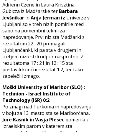
Adrienn Czene in Laura Krisztina
Gubicza iz Madžarske ter
Barbara
Jevšnikar
in
Anja Jerman iz
Univerze v
Ljubljani so v treh nizih pomirile med
sabo na pomembni tekmi za
napredovanje. Prvi niz sta Madžarki z
rezultatom 22 : 20 premagali
Ljubljančanki, ki pa sta v drugjem in
tretjem nizu strli odpor nasprotnic. Z
rezultatoma 17 : 21 in 12 : 15 sta
postavili končni rezultat 1:2, ter tako
zabeležili zmago.
Moški University of Maribor (SLO) :
Technion - Israel Institute of
Technology (ISR) 0:2
Po zmagi nad Turkoma in napredovanju
v boju za 13. mesto sta se Mariborčana,
Jure Kasnik
in
Vasja Plesec
pomerila z
Izraelskim parom v katerem sta