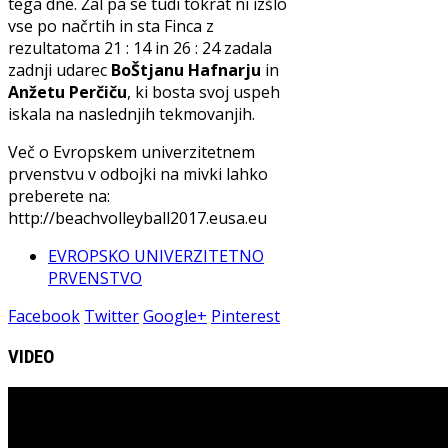
tega dne. Žal pa se tudi tokrat ni izšlo
vse po načrtih in sta Finca z
rezultatoma 21 : 14 in 26 : 24 zadala
zadnji udarec
BoŠtjanu Hafnarju
in
Anžetu Perčiču
, ki bosta svoj uspeh
iskala na naslednjih tekmovanjih.
Več o Evropskem univerzitetnem
prvenstvu v odbojki na mivki lahko
preberete na:
http://beachvolleyball2017.eusa.eu
EVROPSKO UNIVERZITETNO
PRVENSTVO
Facebook
Twitter
Google+
Pinterest
VIDEO