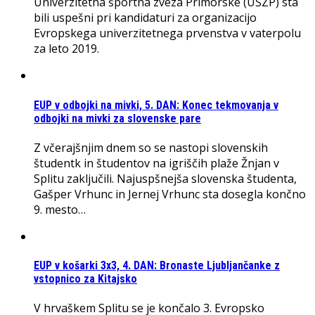
Univerzitetna športna zveza Primorske (UŠZP) sta
bili uspešni pri kandidaturi za organizacijo
Evropskega univerzitetnega prvenstva v vaterpolu
za leto 2019.
EUP v odbojki na mivki, 5. DAN: Konec tekmovanja v
odbojki na mivki za slovenske pare
Z včerajšnjim dnem so se nastopi slovenskih
študentk in študentov na igriščih plaže Žnjan v
Splitu zaključili. Najuspšnejša slovenska študenta,
Gašper Vrhunc in Jernej Vrhunc sta dosegla končno
9. mesto…
EUP v košarki 3x3, 4. DAN: Bronaste Ljubljančanke z
vstopnico za Kitajsko
V hrvaškem Splitu se je končalo 3. Evropsko