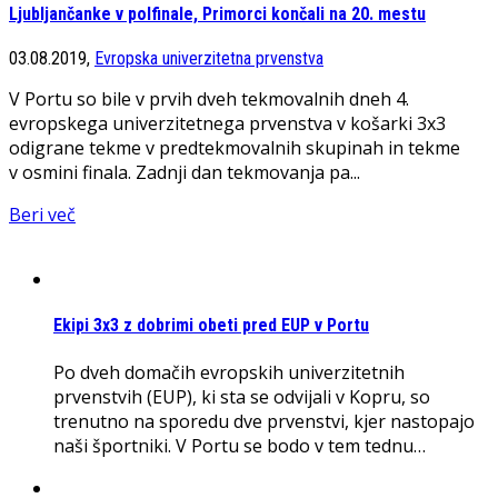
Ljubljančanke v polfinale, Primorci končali na 20. mestu
03.08.2019,
Evropska univerzitetna prvenstva
V Portu so bile v prvih dveh tekmovalnih dneh 4.
evropskega univerzitetnega prvenstva v košarki 3x3
odigrane tekme v predtekmovalnih skupinah in tekme
v osmini finala. Zadnji dan tekmovanja pa...
Beri več
Ekipi 3x3 z dobrimi obeti pred EUP v Portu
Po dveh domačih evropskih univerzitetnih
prvenstvih (EUP), ki sta se odvijali v Kopru, so
trenutno na sporedu dve prvenstvi, kjer nastopajo
naši športniki. V Portu se bodo v tem tednu…