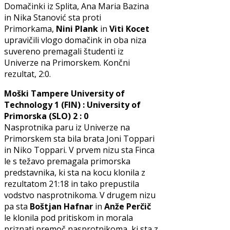
Domačinki iz Splita, Ana Maria Bazina
in Nika Stanović sta proti
Primorkama,
Nini
Plank
in
Viti Kocet
upravičili vlogo domačink in oba niza
suvereno premagali študenti iz
Univerze na Primorskem. Končni
rezultat, 2:0.
Moški Tampere University of
Technology 1 (FIN) : University of
Primorska (SLO) 2 : 0
Nasprotnika paru iz Univerze na
Primorskem sta bila brata Joni Toppari
in Niko Toppari. V prvem nizu sta Finca
le s težavo premagala primorska
predstavnika, ki sta na kocu klonila z
rezultatom 21:18 in tako prepustila
vodstvo nasprotnikoma. V drugem nizu
pa sta
Boštjan Hafnar
in
Anže Perčič
le klonila pod pritiskom in morala
priznati premoč nasprotnikoma, ki sta z