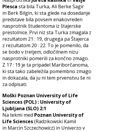
Nasprotnika
Jureta Kasnika
in
Vasje
Plesca
sta bila Turka, Ali Berke Sagir
in Berk Bilgin, ki sta glede na dosedanje
predstave bila povsem enakovreden
nasprotnik študentoma iz štajerske
prestolnice. Prvi niz sta Turka zmagala z
rezultatom 21 : 19, drugega pa Štajerca
z rezultatom 20 : 22. To je pomenilo, da
se bodo v tretjem, odločilnem nizu
nasprotniki pomerili za končno zmago.
Z 17 : 19 je ta pripadel Mariborčanoma,
ki sta tako zabeležila pomembno zmago
in dokazala, da ju ni tem prvenstvu še ni
za odpisati.
Moški Poznan University of Life
Sciences (POL) : University of
Ljubljana (SLO) 2:1
Na
tekmi med
Poznan University of
Life Sciences
(Radzikowski Kamil
in Marcin Szczechowicz)
in Univerzo v