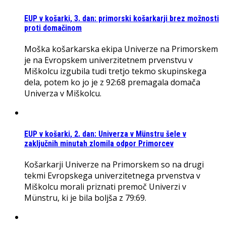
EUP v košarki, 3. dan: primorski košarkarji brez možnosti
proti domačinom
Moška košarkarska ekipa Univerze na Primorskem
je na Evropskem univerzitetnem prvenstvu v
Miškolcu izgubila tudi tretjo tekmo skupinskega
dela, potem ko jo je z 92:68 premagala domača
Univerza v Miškolcu.
EUP v košarki, 2. dan: Univerza v Münstru šele v
zaključnih minutah zlomila odpor Primorcev
Košarkarji Univerze na Primorskem so na drugi
tekmi Evropskega univerzitetnega prvenstva v
Miškolcu morali priznati premoč Univerzi v
Münstru, ki je bila boljša z 79:69.