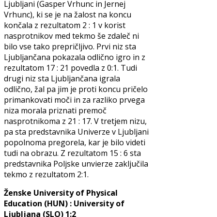
Ljubljani (Gasper Vrhunc in Jernej
Vrhunc), ki se je na žalost na koncu
končala z rezultatom 2 : 1 v korist
nasprotnikov med tekmo še zdaleč ni
bilo vse tako prepričljivo. Prvi niz sta
Ljubljančana pokazala odlično igro in z
rezultatom 17 : 21 povedla z 0:1. Tudi
drugi niz sta Ljubljančana igrala
odlično, žal pa jim je proti koncu pričelo
primankovati moči in za razliko prvega
niza morala priznati premoč
nasprotnikoma z 21 : 17. V tretjem nizu,
pa sta predstavnika Univerze v Ljubljani
popolnoma pregorela, kar je bilo videti
tudi na obrazu. Z rezultatom 15 : 6 sta
predstavnika Poljske unvierze zaključila
tekmo z rezultatom 2:1.
Ženske University of Physical
Education (HUN) : University of
Ljubljana (SLO) 1:2