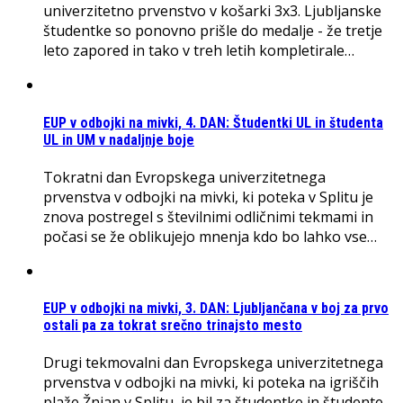
univerzitetno prvenstvo v košarki 3x3. Ljubljanske
študentke so ponovno prišle do medalje - že tretje
leto zapored in tako v treh letih kompletirale…
EUP v odbojki na mivki, 4. DAN: Študentki UL in študenta
UL in UM v nadaljnje boje
Tokratni dan Evropskega univerzitetnega
prvenstva v odbojki na mivki, ki poteka v Splitu je
znova postregel s številnimi odličnimi tekmami in
počasi se že oblikujejo mnenja kdo bo lahko vse…
EUP v odbojki na mivki, 3. DAN: Ljubljančana v boj za prvo
ostali pa za tokrat srečno trinajsto mesto
Drugi tekmovalni dan Evropskega univerzitetnega
prvenstva v odbojki na mivki, ki poteka na igriščih
plaže Žnjan v Splitu, je bil za študentke in študente