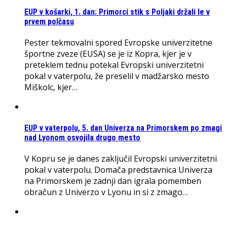
EUP v košarki, 1. dan: Primorci stik s Poljaki držali le v
prvem polčasu
Pester tekmovalni spored Evropske univerzitetne
športne zveze (EUSA) se je iz Kopra, kjer je v
preteklem tednu potekal Evropski univerzitetni
pokal v vaterpolu, že preselil v madžarsko mesto
Miškolc, kjer…
EUP v vaterpolu, 5. dan Univerza na Primorskem po zmagi
nad Lyonom osvojila drugo mesto
V Kopru se je danes zaključil Evropski univerzitetni
pokal v vaterpolu. Domača predstavnica Univerza
na Primorskem je zadnji dan igrala pomemben
obračun z Univerzo v Lyonu in si z zmago…