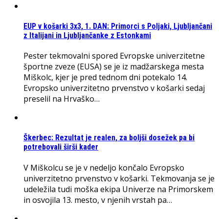
EUP v košarki 3x3, 1. DAN: Primorci s Poljaki, Ljubljančani
z Italijani in Ljubljančanke z Estonkami
Pester tekmovalni spored Evropske univerzitetne
športne zveze (EUSA) se je iz madžarskega mesta
Miškolc, kjer je pred tednom dni potekalo 14.
Evropsko univerzitetno prvenstvo v košarki sedaj
preselil na Hrvaško…
Škerbec: Rezultat je realen, za boljši dosežek pa bi
potrebovali širši kader
V Miškolcu se je v nedeljo končalo Evropsko
univerzitetno prvenstvo v košarki. Tekmovanja se je
udeležila tudi moška ekipa Univerze na Primorskem
in osvojila 13. mesto, v njenih vrstah pa…