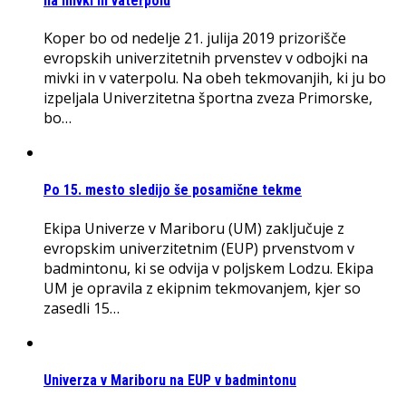
na mivki in vaterpolu
Koper bo od nedelje 21. julija 2019 prizorišče
evropskih univerzitetnih prvenstev v odbojki na
mivki in v vaterpolu. Na obeh tekmovanjih, ki ju bo
izpeljala Univerzitetna športna zveza Primorske,
bo…
Po 15. mesto sledijo še posamične tekme
Ekipa Univerze v Mariboru (UM) zaključuje z
evropskim univerzitetnim (EUP) prvenstvom v
badmintonu, ki se odvija v poljskem Lodzu. Ekipa
UM je opravila z ekipnim tekmovanjem, kjer so
zasedli 15…
Univerza v Mariboru na EUP v badmintonu