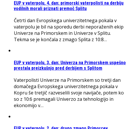
EUP v vaterpolu, 4. dan: primorski vaterpolisti na derbiju
vodilnih morali priznati premoč Splitu
Četrti dan Evropskega univerzitetnega pokala v
vaterpolu je bil na sporedu derbi neporaženih ekip
Univerze na Primorskem in Univerze v Splitu.
Tekma se je končala z zmago Splita z 10:8…
EUP v vaterpolu, 3. dan: Univerza na Primorskem uspešno
prestala preizkušnjo pred derbijem s Splitom
Vaterpolisti Univerze na Primorskem so tretji dan
domačega Evropskega univerzitetnega pokala v
Kopru še tretjič razveselili svoje navijače, potem ko
so z 10:6 premagali Univerzo za tehnologijo in
ekonomijo v…
EUP v vaterpolu, 2. dan: drugo zmago Primorcev