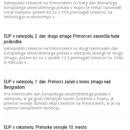
Vaterpolisti Univerze na Primorskem so tretji dan domačega
Evropskega univerzitetnega pokala v Kopru še tretjič razveselili
svoje navijače, potem ko so z 10:6 premagali Univerzo za
tehnologijo in ekonomijo v…
EUP v vaterpolu, 2. dan: drugo zmago Primorcev zasenčila huda
poškodba
Vaterpolisti Univerze na Primorskem so drugi tekmovalni dan
Evropskega univerzitetnega pokala v vaterpolu dosegli še drugo
zmago, potem ko so z visokih 12:3 premagali Univerzo sv. Cirila
in Metoda v…
EUP v vaterpolu, 1. dan: Primorci začeli s tesno zmago nad
Beogradom
Prvi tekmovalni dan Evropskega univerzitetnega pokala v
vaterpolu, ki ga gosti Olimpijski bazen Žusterna v Kopru, je
prinesel veselje domači ekipi Univerze na Primorskem, ki je na
izjemno izenačenem dvoboju…
EUP v rokometu: Primorke osvojile 10. mesto