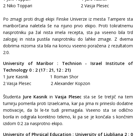
2 Niko Toppari 2 Vasja Plesec
Po zmagi proti drugi ekipi Finske Univerze iz mesta Tampere sta
mariborčana naletela še na njuno prvo ekipo. Proti tokratnemu
nasprotniku pa žal nista imela recepta, sta pa vseeno bila trd
zalogaj in nista pustila nasprotniku do lahke zmage. Z dvema
dobrima nizoma sta bila na koncu vseeno poražena z rezultatom
2:0.
University of Maribor : Technion - Israel Institute of
Technology 0 : 2 (17 : 21, 12 : 21)
1 Jure Kasnik 1 Roman Shor
2 Vasja Plesec 2 Alexander Kopzon
Študenta
Jure Kasnik
in
Vasja Plesec
sta se še tretjič na tem
turnirju pomerila proti Izraelcama, kar pa jima ni prineslo dodatne
motivacije, da bi le-te tudi premagala. Vseeno sta se odlično
borila in odigrala korektno tekmo, ki pa se je končala s končnim
izidom 0:2 za nasprotno ekipo.
University of Physical Education : University of Ljubljana
2 : 0