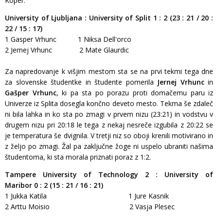
Koper.
University of Ljubljana : University of Split 1 : 2 (23 : 21 / 20 :
22 / 15 : 17)
1 Gasper Vrhunc 1 Niksa Dell'orco
2 Jernej Vrhunc 2 Mate Glaurdic
Za napredovanje k višjim mestom sta se na prvi tekmi tega dne
za slovenske študentke in študente pomerila
Jernej
Vrhunc
in
Gašper Vrhunc
, ki pa sta po porazu proti domačemu paru iz
Univerze iz Splita dosegla končno deveto mesto. Tekma še zdaleč
ni bila lahka in ko sta po zmagi v prvem nizu (23:21) in vodstvu v
drugem nizu pri 20:18 le tega z nekaj nesreče izgubila z 20:22 se
je temperatura še dvignila. V tretji niz so oboji krenili motivirano in
z željo po zmagi. Žal pa zaključne žoge ni uspelo ubraniti našima
študentoma, ki sta morala priznati poraz z 1:2.
Tampere University of Technology 2 : University of
Maribor 0 : 2 (15 : 21 / 16 : 21)
1 Jukka Katila 1 Jure Kasnik
2 Arttu Moisio 2 Vasja Plesec