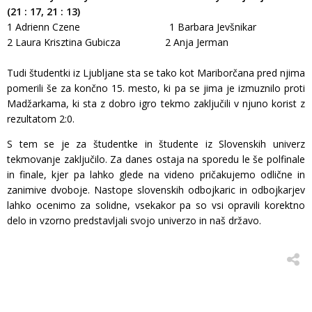
(21 : 17, 21 : 13)
1 Adrienn Czene 1 Barbara Jevšnikar
2 Laura Krisztina Gubicza 2 Anja Jerman
Tudi študentki iz Ljubljane sta se tako kot Mariborčana pred njima
pomerili še za končno 15. mesto, ki pa se jima je izmuznilo proti
Madžarkama, ki sta z dobro igro tekmo zaključili v njuno korist z
rezultatom 2:0.
S tem se je za študentke in študente iz Slovenskih univerz
tekmovanje zaključilo. Za danes ostaja na sporedu le še polfinale
in finale, kjer pa lahko glede na videno pričakujemo odlične in
zanimive dvoboje. Nastope slovenskih odbojkaric in odbojkarjev
lahko ocenimo za solidne, vsekakor pa so vsi opravili korektno
delo in vzorno predstavljali svojo univerzo in naš državo.