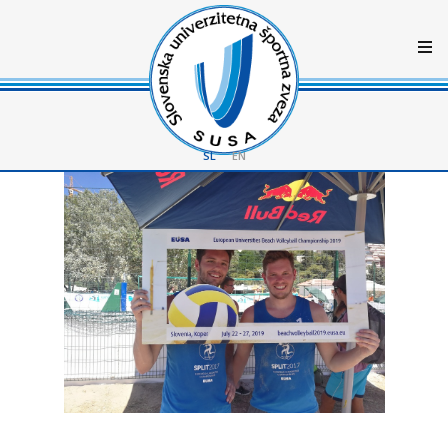
SL
EN