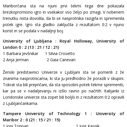
Mariborčana sta na njuni prvi tekmi tega dne pokazala
brezkopromisno igro in vsekakor vso željo po zmagi. V nobenem
trenutku nista dovolila, da bi se nasprotnika razigrla in spremenila
potek igre. Igro sta gladko zaključila z rezultatom 0:2 v njuno
korist in se podala v nadaljnji boj.
University of Ljubljana : Royal Holloway, University of
London
0 : 2 (13 : 21 / 12 : 21)
1 Barbara Jevšnikar 1 Silvia Crosetto
2 Anja Jerman 2 Gaia Canevari
Ženski predstavnici Univerze v Ljubljani sta se pomerili z že
znanima nasprotnicama, ki sta ju predhodno že porazili v skupini.
Tokrat sta bili prepričani, da sta sposobni potek tekme spremeniti,
kar pa se v nadaljevanju ni izšlo ravno po načrtih. Italijanki iz
Londonske univerze sta zopet bili boljši in z rezultatom 0:2 opravili
z Ljubljančankama.
Tampere University of Technology 1 : University of
Maribor 2 : 0 (21 : 15 / 21 : 15)
1 Joni Toppari 1 Jure Kasnik