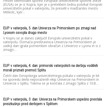
Pester tekmovalni spored Evropske univerzitetne športne zveze
(EUSA) se je iz Kopra, kjer je v preteklem tednu potekal Evropski
univerzitetni pokal v vaterpolu, že preselil v madžarsko mesto
Miškolc, kjer…
EUP v vaterpolu, 5. dan Univerza na Primorskem po zmagi nad
Lyonom osvojila drugo mesto
V Kopru se je danes zaključil Evropski univerzitetni pokal v
vaterpolu. Domača predstavnica Univerza na Primorskem je
zadnji dan igrala pomemben obračun z Univerzo v Lyonu in si z
zmago…
EUP v vaterpolu, 4. dan: primorski vaterpolisti na derbiju vodilnih
morali priznati premoč Splitu
Četrti dan Evropskega univerzitetnega pokala v vaterpolu je bil
na sporedu derbi neporaženih ekip Univerze na Primorskem in
Univerze v Splitu. Tekma se je končala z zmago Splita z 10:8…
EUP v vaterpolu, 3. dan: Univerza na Primorskem uspešno prestala
preizkušnjo pred derbijem s Splitom