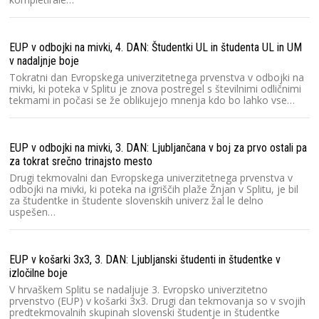
EUP v odbojki na mivki, 4. DAN: Študentki UL in študenta UL in UM
v nadaljnje boje
Tokratni dan Evropskega univerzitetnega prvenstva v odbojki na
mivki, ki poteka v Splitu je znova postregel s številnimi odličnimi
tekmami in počasi se že oblikujejo mnenja kdo bo lahko vse…
EUP v odbojki na mivki, 3. DAN: Ljubljančana v boj za prvo ostali pa
za tokrat srečno trinajsto mesto
Drugi tekmovalni dan Evropskega univerzitetnega prvenstva v
odbojki na mivki, ki poteka na igriščih plaže Žnjan v Splitu, je bil
za študentke in študente slovenskih univerz žal le delno
uspešen…
EUP v košarki 3x3, 3. DAN: Ljubljanski študenti in študentke v
izločilne boje
V hrvaškem Splitu se nadaljuje 3. Evropsko univerzitetno
prvenstvo (EUP) v košarki 3x3. Drugi dan tekmovanja so v svojih
predtekmovalnih skupinah slovenski študentje in študentke