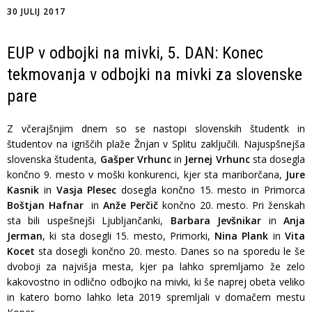
30 JULIJ 2017
EUP v odbojki na mivki, 5. DAN: Konec
tekmovanja v odbojki na mivki za slovenske
pare
Z včerajšnjim dnem so se nastopi slovenskih študentk in
študentov na igriščih plaže Žnjan v Splitu zaključili. Najuspšnejša
slovenska študenta,
Gašper Vrhunc
in
Jernej Vrhunc
sta dosegla
končno 9. mesto v moški konkurenci, kjer sta mariborčana,
Jure
Kasnik
in
Vasja Plesec
dosegla končno 15. mesto in Primorca
Boštjan Hafnar
in
Anže Perčič
končno 20. mesto. Pri ženskah
sta bili uspešnejši Ljubljančanki,
Barbara Jevšnikar
in
Anja
Jerman
,
ki sta dosegli 15. mesto, Primorki,
Nina Plank
in
Vita
Kocet
sta dosegli končno 20. mesto. Danes so na sporedu le še
dvoboji za najvišja mesta, kjer pa lahko spremljamo že zelo
kakovostno in odlično odbojko na mivki, ki še naprej obeta veliko
in katero bomo lahko leta 2019 spremljali v domačem mestu