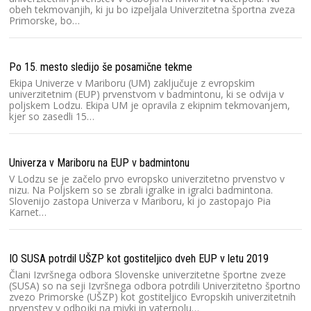
obeh tekmovanjih, ki ju bo izpeljala Univerzitetna športna zveza
Primorske, bo…
Po 15. mesto sledijo še posamične tekme
Ekipa Univerze v Mariboru (UM) zaključuje z evropskim
univerzitetnim (EUP) prvenstvom v badmintonu, ki se odvija v
poljskem Lodzu. Ekipa UM je opravila z ekipnim tekmovanjem,
kjer so zasedli 15…
Univerza v Mariboru na EUP v badmintonu
V Lodzu se je začelo prvo evropsko univerzitetno prvenstvo v
nizu. Na Poljskem so se zbrali igralke in igralci badmintona.
Slovenijo zastopa Univerza v Mariboru, ki jo zastopajo Pia
Karnet…
IO SUSA potrdil UŠZP kot gostiteljico dveh EUP v letu 2019
Člani Izvršnega odbora Slovenske univerzitetne športne zveze
(SUSA) so na seji Izvršnega odbora potrdili Univerzitetno športno
zvezo Primorske (UŠZP) kot gostiteljico Evropskih univerzitetnih
prvenstev v odbojki na mivki in vaterpolu…