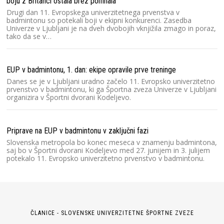
boju z Britanci ostala brez polfinala
Drugi dan 11. Evropskega univerzitetnega prvenstva v
badmintonu so potekali boji v ekipni konkurenci. Zasedba
Univerze v Ljubljani je na dveh dvobojih vknjižila zmago in poraz,
tako da se v…
EUP v badmintonu, 1. dan: ekipe opravile prve treninge
Danes se je v Ljubljani uradno začelo 11. Evropsko univerzitetno
prvenstvo v badmintonu, ki ga Športna zveza Univerze v Ljubljani
organizira v Športni dvorani Kodeljevo.
Priprave na EUP v badmintonu v zaključni fazi
Slovenska metropola bo konec meseca v znamenju badmintona,
saj bo v Športni dvorani Kodeljevo med 27. junijem in 3. julijem
potekalo 11. Evropsko univerzitetno prvenstvo v badmintonu.
ČLANICE - SLOVENSKE UNIVERZITETNE ŠPORTNE ZVEZE