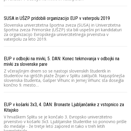
SUSA in UŠZP pridobili organizacijo EUP v vaterpolu 2019
Slovenska univerzitetna športna zveza (SUSA) in Univerzitetna
športna zveza Primorske (UŠZP) sta bili uspešni pri kandidaturi
za organizacijo Evropskega univerzitetnega prvenstva v
vaterpolu za leto 2019.
EUP v odbojki na mivki, 5. DAN: Konec tekmovanja v odbojki na
mivki za slovenske pare
Z včerajšnjim dnem so se nastopi slovenskih študentk in
študentov na igriščih plaže Žnjan v Splitu zaključili. Najuspšnejša
slovenska študenta, Gašper Vrhunc in Jernej Vrhunc sta dosegla
končno 9. mesto…
EUP v košarki 3x3, 4. DAN: Bronaste Ljubljančanke z vstopnico za
Kitajsko
V hrvaškem Splitu se je končalo 3. Evropsko univerzitetno
prvenstvo v košarki 3x3. Ljubljanske študentke so ponovno prišle
do medalje - že tretje leto zapored in tako v treh letih
kompletirale…