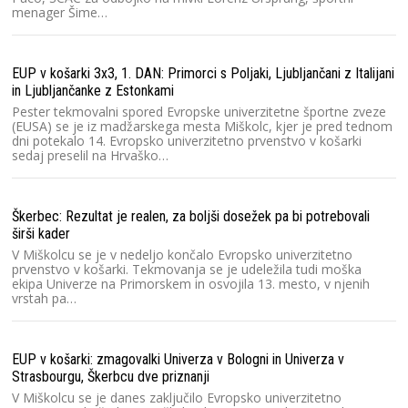
menager Šime…
EUP v košarki 3x3, 1. DAN: Primorci s Poljaki, Ljubljančani z Italijani
in Ljubljančanke z Estonkami
Pester tekmovalni spored Evropske univerzitetne športne zveze
(EUSA) se je iz madžarskega mesta Miškolc, kjer je pred tednom
dni potekalo 14. Evropsko univerzitetno prvenstvo v košarki
sedaj preselil na Hrvaško…
Škerbec: Rezultat je realen, za boljši dosežek pa bi potrebovali
širši kader
V Miškolcu se je v nedeljo končalo Evropsko univerzitetno
prvenstvo v košarki. Tekmovanja se je udeležila tudi moška
ekipa Univerze na Primorskem in osvojila 13. mesto, v njenih
vrstah pa…
EUP v košarki: zmagovalki Univerza v Bologni in Univerza v
Strasbourgu, Škerbcu dve priznanji
V Miškolcu se je danes zaključilo Evropsko univerzitetno