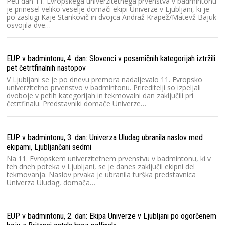
Peti dan 11. Evropskega univerzitetnega prvenstva v badmintonu
je prinesel veliko veselje domači ekipi Univerze v Ljubljani, ki je
po zaslugi Kaje Stankovič in dvojca Andraž Krapež/Matevž Bajuk
osvojila dve…
EUP v badmintonu, 4. dan: Slovenci v posamičnih kategorijah iztržili
pet četrtfinalnih nastopov
V Ljubljani se je po dnevu premora nadaljevalo 11. Evropsko
univerzitetno prvenstvo v badmintonu. Prireditelji so izpeljali
dvoboje v petih kategorijah in tekmovalni dan zaključili pri
četrtfinalu. Predstavniki domače Univerze…
EUP v badmintonu, 3. dan: Univerza Uludag ubranila naslov med
ekipami, Ljubljančani sedmi
Na 11. Evropskem univerzitetnem prvenstvu v badmintonu, ki v
teh dneh poteka v Ljubljani, se je danes zaključil ekipni del
tekmovanja. Naslov prvaka je ubranila turška predstavnica
Univerza Uludag, domača…
EUP v badmintonu, 2. dan: Ekipa Univerze v Ljubljani po ogorčenem