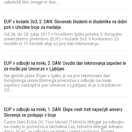
zabeležili štiri zmage in dva…
EUP v košarki 3x3, 2. DAN: Slovenski študenti in študentke na dobri
poti v izločilne boje za medalje
Od 26. do 28. julija 2017 v hrvaškem Splitu poteka 3. Evropsko
univerzitetno prvenstvo (EUP) v košarki 3x3. V konkurenci 23
moških in 15 ženskih ekip so prvi dan tekmovanja…
EUP v odbojki na mivki, 2. DAN: Uvodni dan tekmovanja uspešen le
za moški par Univerze v Ljubljani
Na igriščih plaže Žnjan v Splitu je na prvi tekmovalni dan
Evropskega univerzitetnega prvenstva v odbojki na mivki
uspešno nastopil le par Univerze v Ljubljani, ki je z rezultatom
2:0…
EUP v odbojki na mivki, 1. DAN: Ekipe vseh treh največjih univerz
Slovenije se podajajo v boje
Častni člani EUSA OC Toni Ivković (Tehnični delegat za odbojko
na mivki) in pomočnica Michalina Laz, tehnični delegat Adriano
Paco, SCAC za odbojko na mivki Lorenz Ursprung, športni