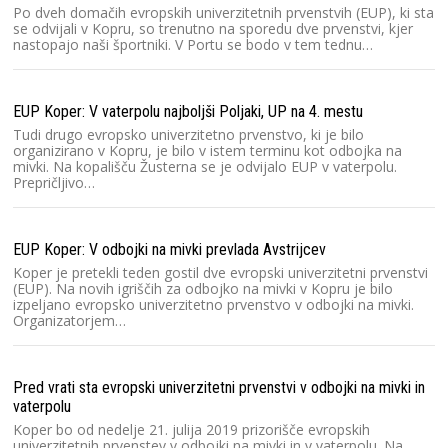
Po dveh domačih evropskih univerzitetnih prvenstvih (EUP), ki sta
se odvijali v Kopru, so trenutno na sporedu dve prvenstvi, kjer
nastopajo naši športniki. V Portu se bodo v tem tednu…
EUP Koper: V vaterpolu najboljši Poljaki, UP na 4. mestu
Tudi drugo evropsko univerzitetno prvenstvo, ki je bilo
organizirano v Kopru, je bilo v istem terminu kot odbojka na
mivki. Na kopališču Žusterna se je odvijalo EUP v vaterpolu.
Prepričljivo…
EUP Koper: V odbojki na mivki prevlada Avstrijcev
Koper je pretekli teden gostil dve evropski univerzitetni prvenstvi
(EUP). Na novih igriščih za odbojko na mivki v Kopru je bilo
izpeljano evropsko univerzitetno prvenstvo v odbojki na mivki.
Organizatorjem…
Pred vrati sta evropski univerzitetni prvenstvi v odbojki na mivki in
vaterpolu
Koper bo od nedelje 21. julija 2019 prizorišče evropskih
univerzitetnih prvenstev v odbojki na mivki in v vaterpolu. Na