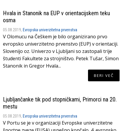
Hvala in Stanonik na EUP v orientacijskem teku
osma
05.08.2019,
Evropska univerzitetna prvenstva
V Olomucu na Češkem je bilo organizirano prvo
evropsko univerzitetno prvenstvo (EUP) v orientaciji.
Slovenijo oz. Univerzo v Ljubljani so zastopali trije
študenti Fakultete za strojništvo. Petek Tušar, Simon
Stanonik in Gregor Hvala...
BERI VEČ
Ljubljančanke tik pod stopničkami, Primorci na 20.
mestu
05.08.2019,
Evropska univerzitetna prvenstva
V Portu se je v organizaciji Evropske univerzitetne
športne zveze (EUSA) uspešno končalo 4. evropsko