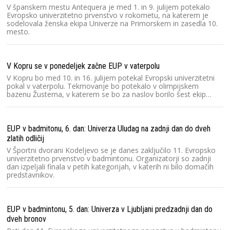
V španskem mestu Antequera je med 1. in 9. julijem potekalo
Evropsko univerzitetno prvenstvo v rokometu, na katerem je
sodelovala ženska ekipa Univerze na Primorskem in zasedla 10.
mesto.
V Kopru se v ponedeljek začne EUP v vaterpolu
V Kopru bo med 10. in 16. julijem potekal Evropski univerzitetni
pokal v vaterpolu. Tekmovanje bo potekalo v olimpijskem
bazenu Žusterna, v katerem se bo za naslov borilo šest ekip…
EUP v badmitonu, 6. dan: Univerza Uludag na zadnji dan do dveh
zlatih odličij
V Športni dvorani Kodeljevo se je danes zaključilo 11. Evropsko
univerzitetno prvenstvo v badmintonu. Organizatorji so zadnji
dan izpeljali finala v petih kategorijah, v katerih ni bilo domačih
predstavnikov.
EUP v badmintonu, 5. dan: Univerza v Ljubljani predzadnji dan do
dveh bronov