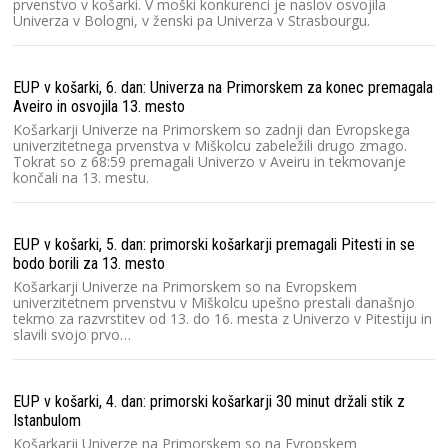
prvenstvo v košarki. V moški konkurenci je naslov osvojila
Univerza v Bologni, v ženski pa Univerza v Strasbourgu.
EUP v košarki, 6. dan: Univerza na Primorskem za konec premagala
Aveiro in osvojila 13. mesto
Košarkarji Univerze na Primorskem so zadnji dan Evropskega
univerzitetnega prvenstva v Miškolcu zabeležili drugo zmago.
Tokrat so z 68:59 premagali Univerzo v Aveiru in tekmovanje
končali na 13. mestu.
EUP v košarki, 5. dan: primorski košarkarji premagali Pitesti in se
bodo borili za 13. mesto
Košarkarji Univerze na Primorskem so na Evropskem
univerzitetnem prvenstvu v Miškolcu upešno prestali današnjo
tekmo za razvrstitev od 13. do 16. mesta z Univerzo v Pitestiju in
slavili svojo prvo…
EUP v košarki, 4. dan: primorski košarkarji 30 minut držali stik z
Istanbulom
Košarkarji Univerze na Primorskem so na Evropskem