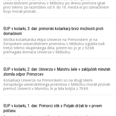
univerzitetnem prvenstvu v Miškolcu po dnevu premora igrali
prvo tekmo za razvrstitev od 9. do 16. mesta in po izenačenem
boju morali priznati…
EUP v košarki, 3. dan: primorski košarkarji brez možnosti proti
domačinom
Moška košarkarska ekipa Univerze na Primorskem je na
Evropskem univerzitetnem prvenstvu v Miškolcu izgubila tudi
tretjo tekmo skupinskega dela, potem ko jo je z 92:68
premagala domača Univerza v Miškolcu.
EUP v košarki, 2. dan: Univerza v Münstru šele v zaključnih minutah
zlomila odpor Primorcev
Košarkarji Univerze na Primorskem so na drugi tekmi
Evropskega univerzitetnega prvenstva v Miškolcu morali priznati
premoč Univerzi v Münstru, ki je bila boljša z 79:69.
EUP v košarki, 1. dan: Primorci stik s Poljaki držali le v prvem
polčasu