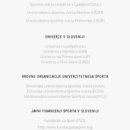
Športna zveza Univerze v Ljubljani (ŠZUL)
Univerzitetna športna zveza Maribor (UŠZM)
Univerzitetna športna zveza Primorske (UŠZP)
UNIVERZE V SLOVENIJI
Univerza v Ljubljani (UL)
Univerza v Mariboru (UM)
Univerza na Primorskem (UP)
Univerza v Novi Gorici (UNG)
KROVNE ORGANIZACIJE UNIVERZITETNEGA ŠPORTA
Slovenska univerzitetna športna zveza (SUSA)
Evropska univerzitetna športna zveza (EUSA)
Mednarodna univerzitetna športna zveza (FISU)
JAVNI FINANCERJI ŠPORTA V SLOVENIJI
Fundacija za šport (FŠO):
http://www.fundacijazasport.org