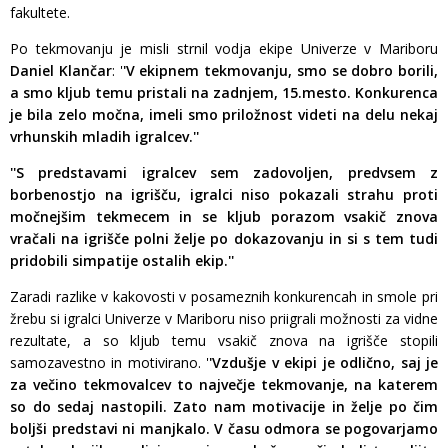
fakultete.
Po tekmovanju je misli strnil vodja ekipe Univerze v Mariboru
Daniel Klančar
: '
'V ekipnem tekmovanju, smo se dobro borili,
a smo kljub temu pristali na zadnjem, 15.mesto. Konkurenca
je bila zelo močna, imeli smo priložnost videti na delu nekaj
vrhunskih mladih igralcev.''
''S predstavami igralcev sem zadovoljen, predvsem z
borbenostjo na igrišču, igralci niso pokazali strahu proti
močnejšim tekmecem in se kljub porazom vsakič znova
vračali na igrišče polni želje po dokazovanju in si s tem tudi
pridobili simpatije ostalih ekip.''
Zaradi razlike v kakovosti v posameznih konkurencah in smole pri
žrebu si igralci Univerze v Mariboru niso priigrali možnosti za vidne
rezultate, a so kljub temu vsakič znova na igrišče stopili
samozavestno in motivirano. '
'Vzdušje v ekipi je odlično, saj je
za večino tekmovalcev to največje tekmovanje, na katerem
so do sedaj nastopili. Zato nam motivacije in želje po čim
boljši predstavi ni manjkalo. V času odmora se pogovarjamo