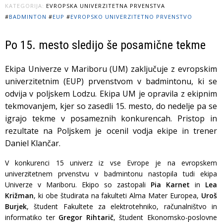
KATEGORIJA:
EVROPSKA UNIVERZITETNA PRVENSTVA
#
BADMINTON
#
EUP
#
EVROPSKO UNIVERZITETNO PRVENSTVO
Po 15. mesto sledijo še posamične tekme
Ekipa Univerze v Mariboru (UM) zaključuje z evropskim
univerzitetnim (EUP) prvenstvom v badmintonu, ki se
odvija v poljskem Lodzu. Ekipa UM je opravila z ekipnim
tekmovanjem, kjer so zasedli 15. mesto, do nedelje pa se
igrajo tekme v posameznih konkurencah. Pristop in
rezultate na Poljskem je ocenil vodja ekipe in trener
Daniel Klančar.
V konkurenci 15 univerz iz vse Evrope je na evropskem
univerzitetnem prvenstvu v badmintonu nastopila tudi ekipa
Univerze v Mariboru. Ekipo so zastopali
Pia Karnet
in
Lea
Križman
, ki obe študirata na fakulteti Alma Mater Europea,
Uroš
Burjek
, študent Fakultete za elektrotehniko, računalništvo in
informatiko ter
Gregor Rihtarič
, študent Ekonomsko-poslovne