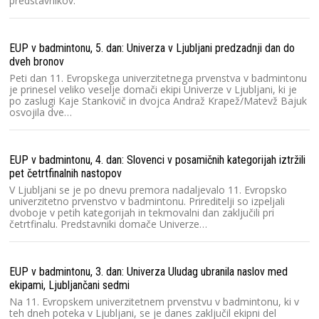
predstavnikov.
EUP v badmintonu, 5. dan: Univerza v Ljubljani predzadnji dan do
dveh bronov
Peti dan 11. Evropskega univerzitetnega prvenstva v badmintonu
je prinesel veliko veselje domači ekipi Univerze v Ljubljani, ki je
po zaslugi Kaje Stankovič in dvojca Andraž Krapež/Matevž Bajuk
osvojila dve…
EUP v badmintonu, 4. dan: Slovenci v posamičnih kategorijah iztržili
pet četrtfinalnih nastopov
V Ljubljani se je po dnevu premora nadaljevalo 11. Evropsko
univerzitetno prvenstvo v badmintonu. Prireditelji so izpeljali
dvoboje v petih kategorijah in tekmovalni dan zaključili pri
četrtfinalu. Predstavniki domače Univerze…
EUP v badmintonu, 3. dan: Univerza Uludag ubranila naslov med
ekipami, Ljubljančani sedmi
Na 11. Evropskem univerzitetnem prvenstvu v badmintonu, ki v
teh dneh poteka v Ljubljani, se je danes zaključil ekipni del