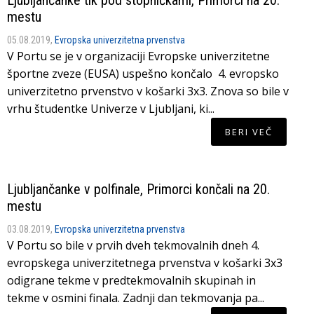
Ljubljančanke tik pod stopničkami, Primorci na 20.
mestu
05.08.2019,
Evropska univerzitetna prvenstva
V Portu se je v organizaciji Evropske univerzitetne
športne zveze (EUSA) uspešno končalo 4. evropsko
univerzitetno prvenstvo v košarki 3x3. Znova so bile v
vrhu študentke Univerze v Ljubljani, ki...
BERI VEČ
Ljubljančanke v polfinale, Primorci končali na 20.
mestu
03.08.2019,
Evropska univerzitetna prvenstva
V Portu so bile v prvih dveh tekmovalnih dneh 4.
evropskega univerzitetnega prvenstva v košarki 3x3
odigrane tekme v predtekmovalnih skupinah in
tekme v osmini finala. Zadnji dan tekmovanja pa...