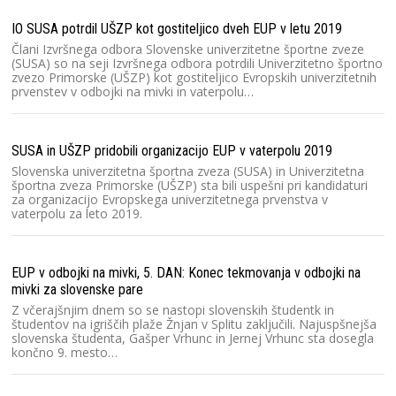
IO SUSA potrdil UŠZP kot gostiteljico dveh EUP v letu 2019
Člani Izvršnega odbora Slovenske univerzitetne športne zveze
(SUSA) so na seji Izvršnega odbora potrdili Univerzitetno športno
zvezo Primorske (UŠZP) kot gostiteljico Evropskih univerzitetnih
prvenstev v odbojki na mivki in vaterpolu…
SUSA in UŠZP pridobili organizacijo EUP v vaterpolu 2019
Slovenska univerzitetna športna zveza (SUSA) in Univerzitetna
športna zveza Primorske (UŠZP) sta bili uspešni pri kandidaturi
za organizacijo Evropskega univerzitetnega prvenstva v
vaterpolu za leto 2019.
EUP v odbojki na mivki, 5. DAN: Konec tekmovanja v odbojki na
mivki za slovenske pare
Z včerajšnjim dnem so se nastopi slovenskih študentk in
študentov na igriščih plaže Žnjan v Splitu zaključili. Najuspšnejša
slovenska študenta, Gašper Vrhunc in Jernej Vrhunc sta dosegla
končno 9. mesto…