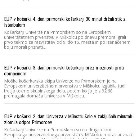
EUP v košarki, 4. dan: primorski košarkarji 30 minut držali stik z
Istanbulom
Košarkarji Univerze na Primorskem so na Evropskem
univerzitetnem prvenstvu v Miškolcu po dnevu premora igrali
prvo tekmo za razvrstitev od 9. do 16. mesta in po izenačenem
boju morali priznati…
EUP v košarki, 3. dan: primorski košarkarji brez možnosti proti
domačinom
Moška košarkarska ekipa Univerze na Primorskem je na
Evropskem univerzitetnem prvenstvu v Miškolcu izgubila tudi
tretjo tekmo skupinskega dela, potem ko jo je z 92:68
premagala domača Univerza v Miškolcu.
EUP v košarki, 2. dan: Univerza v Münstru šele v zaključnih minutah
zlomila odpor Primorcev
Košarkarji Univerze na Primorskem so na drugi tekmi
Evropskega univerzitetnega prvenstva v Miškolcu morali priznati