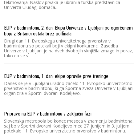
tekmovanja. Naslov prvaka je ubranila turška predstavnica
Univerza Uludag, domača…
EUP v badmintonu, 2. dan: Ekipa Univerze v Ljubljani po ogorčenem
boju z Britanci ostala brez polfinala
Drugi dan 11. Evropskega univerzitetnega prvenstva v
badmintonu so potekali boji v ekipni konkurenci. Zasedba
Univerze v Ljubljani je na dveh dvobojih vknjižila zmago in poraz,
tako da se v…
EUP v badmintonu, 1. dan: ekipe opravile prve treninge
Danes se je v Ljubljani uradno začelo 11. Evropsko univerzitetno
prvenstvo v badmintonu, ki ga Športna zveza Univerze v Ljubljani
organizira v Športni dvorani Kodeljevo.
Priprave na EUP v badmintonu v zaključni fazi
Slovenska metropola bo konec meseca v znamenju badmintona,
saj bo v Športni dvorani Kodeljevo med 27. junijem in 3. julijem
potekalo 11. Evropsko univerzitetno prvenstvo v badmintonu.