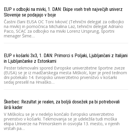
EUP v odbojki na mivki, 1. DAN: Ekipe vseh treh največjih univerz
Slovenije se podajajo v boje
Častni člani EUSA OC Toni Ivković (Tehnični delegat za odbojko
na mivki) in pomočnica Michalina Laz, tehnični delegat Adriano
Paco, SCAC za odbojko na mivki Lorenz Ursprung, športni
menager Šime…
EUP v košarki 3x3, 1. DAN: Primorci s Poljaki, Ljubljančani z Italijani
in Ljubljančanke z Estonkami
Pester tekmovalni spored Evropske univerzitetne športne zveze
(EUSA) se je iz madžarskega mesta Miškolc, kjer je pred tednom
dni potekalo 14. Evropsko univerzitetno prvenstvo v košarki
sedaj preselil na Hrvaško…
Škerbec: Rezultat je realen, za boljši dosežek pa bi potrebovali
širši kader
V Miškolcu se je v nedeljo končalo Evropsko univerzitetno
prvenstvo v košarki. Tekmovanja se je udeležila tudi moška
ekipa Univerze na Primorskem in osvojila 13. mesto, v njenih
vrstah pa…