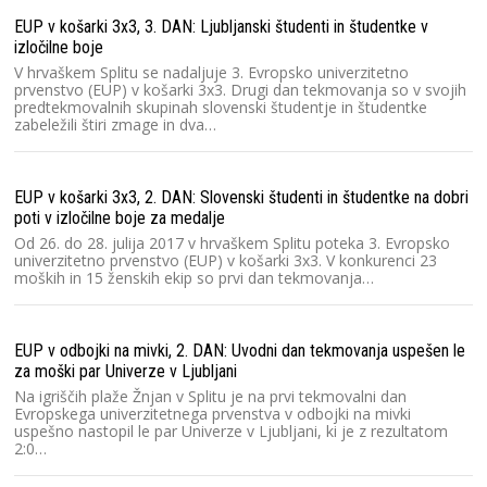
EUP v košarki 3x3, 3. DAN: Ljubljanski študenti in študentke v
izločilne boje
V hrvaškem Splitu se nadaljuje 3. Evropsko univerzitetno
prvenstvo (EUP) v košarki 3x3. Drugi dan tekmovanja so v svojih
predtekmovalnih skupinah slovenski študentje in študentke
zabeležili štiri zmage in dva…
EUP v košarki 3x3, 2. DAN: Slovenski študenti in študentke na dobri
poti v izločilne boje za medalje
Od 26. do 28. julija 2017 v hrvaškem Splitu poteka 3. Evropsko
univerzitetno prvenstvo (EUP) v košarki 3x3. V konkurenci 23
moških in 15 ženskih ekip so prvi dan tekmovanja…
EUP v odbojki na mivki, 2. DAN: Uvodni dan tekmovanja uspešen le
za moški par Univerze v Ljubljani
Na igriščih plaže Žnjan v Splitu je na prvi tekmovalni dan
Evropskega univerzitetnega prvenstva v odbojki na mivki
uspešno nastopil le par Univerze v Ljubljani, ki je z rezultatom
2:0…