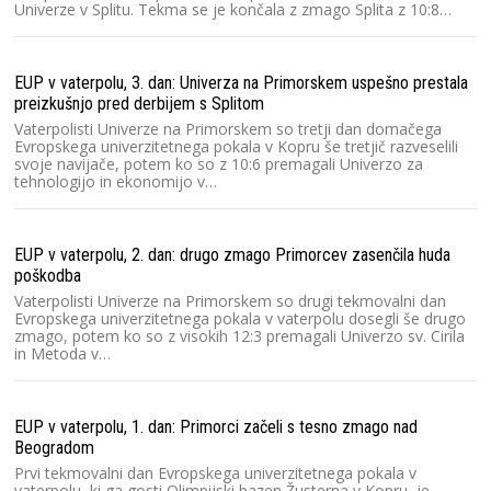
Univerze v Splitu. Tekma se je končala z zmago Splita z 10:8…
EUP v vaterpolu, 3. dan: Univerza na Primorskem uspešno prestala
preizkušnjo pred derbijem s Splitom
Vaterpolisti Univerze na Primorskem so tretji dan domačega
Evropskega univerzitetnega pokala v Kopru še tretjič razveselili
svoje navijače, potem ko so z 10:6 premagali Univerzo za
tehnologijo in ekonomijo v…
EUP v vaterpolu, 2. dan: drugo zmago Primorcev zasenčila huda
poškodba
Vaterpolisti Univerze na Primorskem so drugi tekmovalni dan
Evropskega univerzitetnega pokala v vaterpolu dosegli še drugo
zmago, potem ko so z visokih 12:3 premagali Univerzo sv. Cirila
in Metoda v…
EUP v vaterpolu, 1. dan: Primorci začeli s tesno zmago nad
Beogradom
Prvi tekmovalni dan Evropskega univerzitetnega pokala v
vaterpolu, ki ga gosti Olimpijski bazen Žusterna v Kopru, je