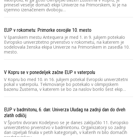
prinesel veselje domači ekipi Univerze na Primorskem, ki je na
izjemno izenačenem dvoboju…
EUP v rokometu: Primorke osvojile 10. mesto
V španskem mestu Antequera je med 1. in 9. julijem potekalo
Evropsko univerzitetno prvenstvo v rokometu, na katerem je
sodelovala ženska ekipa Univerze na Primorskem in zasedla 10.
mesto.
V Kopru se v ponedeljek začne EUP v vaterpolu
V Kopru bo med 10. in 16. julijem potekal Evropski univerzitetni
pokal v vaterpolu. Tekmovanje bo potekalo v olimpijskem
bazenu Žusterna, v katerem se bo za naslov borilo šest ekip…
EUP v badmitonu, 6. dan: Univerza Uludag na zadnji dan do dveh
zlatih odličij
V Športni dvorani Kodeljevo se je danes zaključilo 11. Evropsko
univerzitetno prvenstvo v badmintonu. Organizatorji so zadnji
dan izpeljali finala v petih kategorijah, v katerih ni bilo domačih