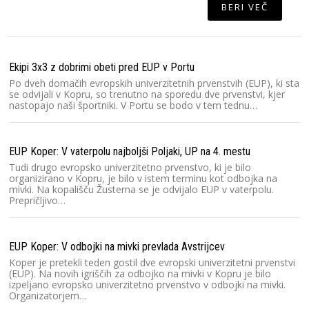
BERI VEČ
Ekipi 3x3 z dobrimi obeti pred EUP v Portu
Po dveh domačih evropskih univerzitetnih prvenstvih (EUP), ki sta
se odvijali v Kopru, so trenutno na sporedu dve prvenstvi, kjer
nastopajo naši športniki. V Portu se bodo v tem tednu…
EUP Koper: V vaterpolu najboljši Poljaki, UP na 4. mestu
Tudi drugo evropsko univerzitetno prvenstvo, ki je bilo
organizirano v Kopru, je bilo v istem terminu kot odbojka na
mivki. Na kopališču Žusterna se je odvijalo EUP v vaterpolu.
Prepričljivo…
EUP Koper: V odbojki na mivki prevlada Avstrijcev
Koper je pretekli teden gostil dve evropski univerzitetni prvenstvi
(EUP). Na novih igriščih za odbojko na mivki v Kopru je bilo
izpeljano evropsko univerzitetno prvenstvo v odbojki na mivki.
Organizatorjem…