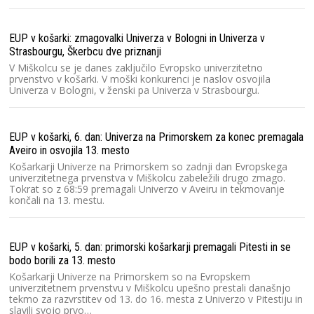
EUP v košarki: zmagovalki Univerza v Bologni in Univerza v
Strasbourgu, Škerbcu dve priznanji
V Miškolcu se je danes zaključilo Evropsko univerzitetno
prvenstvo v košarki. V moški konkurenci je naslov osvojila
Univerza v Bologni, v ženski pa Univerza v Strasbourgu.
EUP v košarki, 6. dan: Univerza na Primorskem za konec premagala
Aveiro in osvojila 13. mesto
Košarkarji Univerze na Primorskem so zadnji dan Evropskega
univerzitetnega prvenstva v Miškolcu zabeležili drugo zmago.
Tokrat so z 68:59 premagali Univerzo v Aveiru in tekmovanje
končali na 13. mestu.
EUP v košarki, 5. dan: primorski košarkarji premagali Pitesti in se
bodo borili za 13. mesto
Košarkarji Univerze na Primorskem so na Evropskem
univerzitetnem prvenstvu v Miškolcu upešno prestali današnjo
tekmo za razvrstitev od 13. do 16. mesta z Univerzo v Pitestiju in
slavili svojo prvo…