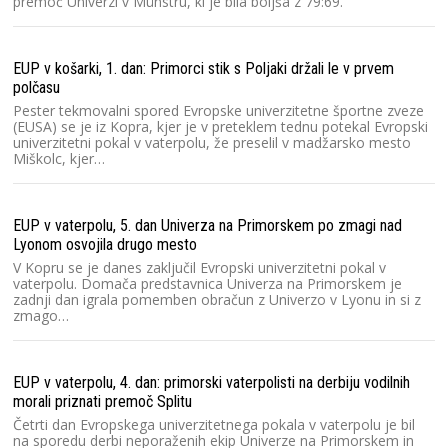
premoč Univerzi v Münstru, ki je bila boljša z 79:69.
EUP v košarki, 1. dan: Primorci stik s Poljaki držali le v prvem
polčasu
Pester tekmovalni spored Evropske univerzitetne športne zveze
(EUSA) se je iz Kopra, kjer je v preteklem tednu potekal Evropski
univerzitetni pokal v vaterpolu, že preselil v madžarsko mesto
Miškolc, kjer…
EUP v vaterpolu, 5. dan Univerza na Primorskem po zmagi nad
Lyonom osvojila drugo mesto
V Kopru se je danes zaključil Evropski univerzitetni pokal v
vaterpolu. Domača predstavnica Univerza na Primorskem je
zadnji dan igrala pomemben obračun z Univerzo v Lyonu in si z
zmago…
EUP v vaterpolu, 4. dan: primorski vaterpolisti na derbiju vodilnih
morali priznati premoč Splitu
Četrti dan Evropskega univerzitetnega pokala v vaterpolu je bil
na sporedu derbi neporaženih ekip Univerze na Primorskem in