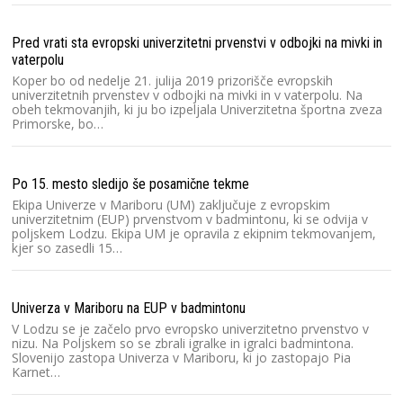
Pred vrati sta evropski univerzitetni prvenstvi v odbojki na mivki in
vaterpolu
Koper bo od nedelje 21. julija 2019 prizorišče evropskih
univerzitetnih prvenstev v odbojki na mivki in v vaterpolu. Na
obeh tekmovanjih, ki ju bo izpeljala Univerzitetna športna zveza
Primorske, bo…
Po 15. mesto sledijo še posamične tekme
Ekipa Univerze v Mariboru (UM) zaključuje z evropskim
univerzitetnim (EUP) prvenstvom v badmintonu, ki se odvija v
poljskem Lodzu. Ekipa UM je opravila z ekipnim tekmovanjem,
kjer so zasedli 15…
Univerza v Mariboru na EUP v badmintonu
V Lodzu se je začelo prvo evropsko univerzitetno prvenstvo v
nizu. Na Poljskem so se zbrali igralke in igralci badmintona.
Slovenijo zastopa Univerza v Mariboru, ki jo zastopajo Pia
Karnet…