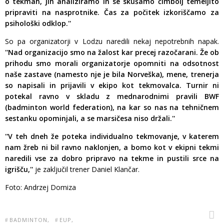
o tekmah, jih analiziramo in se skušamo čimbolj temeljito
pripraviti na nasprotnike. Čas za počitek izkoriščamo za
psihološki odklop.''
So pa organizatorji v Lodzu naredili nekaj nepotrebnih napak.
''Nad organizacijo smo na žalost kar precej razočarani. Že ob
prihodu smo morali organizatorje opomniti na odsotnost
naše zastave (namesto nje je bila Norveška), mene, trenerja
so napisali in prijavili v ekipo kot tekmovalca. Turnir ni
potekal ravno v skladu z mednarodnimi pravili BWF
(badminton world federation), na kar so nas na tehničnem
sestanku opominjali, a se marsičesa niso držali.''
''V teh dneh že poteka individualno tekmovanje, v katerem
nam žreb ni bil ravno naklonjen, a bomo kot v ekipni tekmi
naredili vse za dobro pripravo na tekme in pustili srce na
igrišču,''
je zaključil trener Daniel Klančar.
Foto: Andrzej Domiza
BADMINTON
EUP