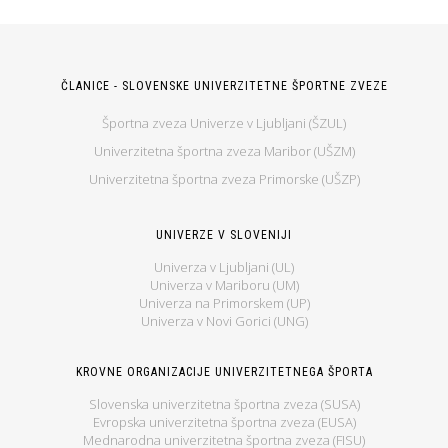
ČLANICE - SLOVENSKE UNIVERZITETNE ŠPORTNE ZVEZE
Športna zveza Univerze v Ljubljani (ŠZUL)
Univerzitetna športna zveza Maribor (UŠZM)
Univerzitetna športna zveza Primorske (UŠZP)
UNIVERZE V SLOVENIJI
Univerza v Ljubljani (UL)
Univerza v Mariboru (UM)
Univerza na Primorskem (UP)
Univerza v Novi Gorici (UNG)
KROVNE ORGANIZACIJE UNIVERZITETNEGA ŠPORTA
Slovenska univerzitetna športna zveza (SUSA)
Evropska univerzitetna športna zveza (EUSA)
Mednarodna univerzitetna športna zveza (FISU)