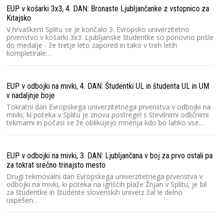
EUP v košarki 3x3, 4. DAN: Bronaste Ljubljančanke z vstopnico za
Kitajsko
V hrvaškem Splitu se je končalo 3. Evropsko univerzitetno
prvenstvo v košarki 3x3. Ljubljanske študentke so ponovno prišle
do medalje - že tretje leto zapored in tako v treh letih
kompletirale…
EUP v odbojki na mivki, 4. DAN: Študentki UL in študenta UL in UM
v nadaljnje boje
Tokratni dan Evropskega univerzitetnega prvenstva v odbojki na
mivki, ki poteka v Splitu je znova postregel s številnimi odličnimi
tekmami in počasi se že oblikujejo mnenja kdo bo lahko vse…
EUP v odbojki na mivki, 3. DAN: Ljubljančana v boj za prvo ostali pa
za tokrat srečno trinajsto mesto
Drugi tekmovalni dan Evropskega univerzitetnega prvenstva v
odbojki na mivki, ki poteka na igriščih plaže Žnjan v Splitu, je bil
za študentke in študente slovenskih univerz žal le delno
uspešen…