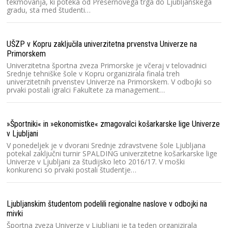
tekmovanja, ki poteka od Prešernovega trga do Ljubljanskega
gradu, sta med študenti…
UŠZP v Kopru zaključila univerzitetna prvenstva Univerze na
Primorskem
Univerzitetna športna zveza Primorske je včeraj v telovadnici
Srednje tehniške šole v Kopru organizirala finala treh
univerzitetnih prvenstev Univerze na Primorskem. V odbojki so
prvaki postali igralci Fakultete za management…
»Športniki« in »ekonomistke« zmagovalci košarkarske lige Univerze
v Ljubljani
V ponedeljek je v dvorani Srednje zdravstvene šole Ljubljana
potekal zaključni turnir SPALDING univerzitetne košarkarske lige
Univerze v Ljubljani za študijsko leto 2016/17. V moški
konkurenci so prvaki postali študentje…
Ljubljanskim študentom podelili regionalne naslove v odbojki na
mivki
Športna zveza Univerze v Ljubljani je ta teden organizirala