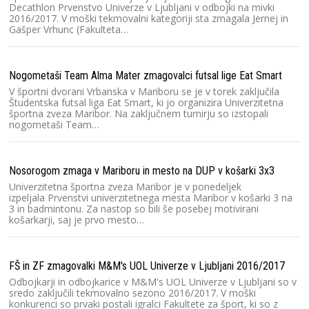
Decathlon Prvenstvo Univerze v Ljubljani v odbojki na mivki
2016/2017. V moški tekmovalni kategoriji sta zmagala Jernej in
Gašper Vrhunc (Fakulteta…
Nogometaši Team Alma Mater zmagovalci futsal lige Eat Smart
V športni dvorani Vrbanska v Mariboru se je v torek zaključila
Študentska futsal liga Eat Smart, ki jo organizira Univerzitetna
športna zveza Maribor. Na zaključnem turnirju so izstopali
nogometaši Team…
Nosorogom zmaga v Mariboru in mesto na DUP v košarki 3x3
Univerzitetna športna zveza Maribor je v ponedeljek
izpeljala Prvenstvi univerzitetnega mesta Maribor v košarki 3 na
3 in badmintonu. Za nastop so bili še posebej motivirani
košarkarji, saj je prvo mesto…
FŠ in ZF zmagovalki M&M's UOL Univerze v Ljubljani 2016/2017
Odbojkarji in odbojkarice v M&M's UOL Univerze v Ljubljani so v
sredo zaključili tekmovalno sezono 2016/2017. V moški
konkurenci so prvaki postali igralci Fakultete za šport, ki so z