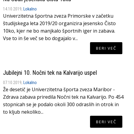
14.10.2019,
Lokalno
Univerzitetna športna zveza Primorske v začetku
študijskega leta 2019/20 organizira jesensko Čisto
10ko, kjer ne bo manjkalo športnih iger in zabava.
Vse to in še več se bo dogajalo v...
BERI VEČ
Jubilejni 10. Nočni tek na Kalvarijo uspel
07.10.2019,
Lokalno
Že desetič je Univerzitetna športa zveza Maribor -
Zdrava zabava priredila Nočni tek na Kalvarijo. Po 454
stopnicah se je podalo okoli 300 odraslih in otrok in
to kljub nekoliko...
BERI VEČ