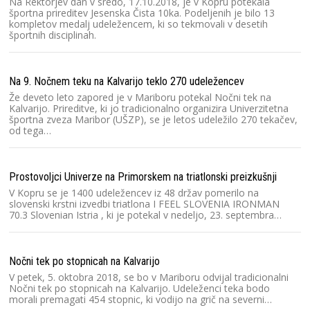
Na Rektorjev dan v sredo, 17.10.2018, je v Kopru potekala
športna prireditev Jesenska Čista 10ka. Podeljenih je bilo 13
kompletov medalj udeležencem, ki so tekmovali v desetih
športnih disciplinah.
Na 9. Nočnem teku na Kalvarijo teklo 270 udeležencev
Že deveto leto zapored je v Mariboru potekal Nočni tek na
Kalvarijo. Prireditve, ki jo tradicionalno organizira Univerzitetna
športna zveza Maribor (UŠZP), se je letos udeležilo 270 tekačev,
od tega…
Prostovoljci Univerze na Primorskem na triatlonski preizkušnji
V Kopru se je 1400 udeležencev iz 48 držav pomerilo na
slovenski krstni izvedbi triatlona I FEEL SLOVENIA IRONMAN
70.3 Slovenian Istria , ki je potekal v nedeljo, 23. septembra…
Nočni tek po stopnicah na Kalvarijo
V petek, 5. oktobra 2018, se bo v Mariboru odvijal tradicionalni
Nočni tek po stopnicah na Kalvarijo. Udeleženci teka bodo
morali premagati 454 stopnic, ki vodijo na grič na severni…