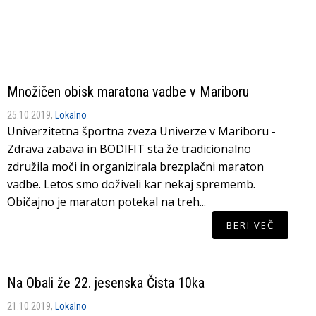
Množičen obisk maratona vadbe v Mariboru
25.10.2019,
Lokalno
Univerzitetna športna zveza Univerze v Mariboru -
Zdrava zabava in BODIFIT sta že tradicionalno
združila moči in organizirala brezplačni maraton
vadbe. Letos smo doživeli kar nekaj sprememb.
Običajno je maraton potekal na treh...
BERI VEČ
Na Obali že 22. jesenska Čista 10ka
21.10.2019,
Lokalno