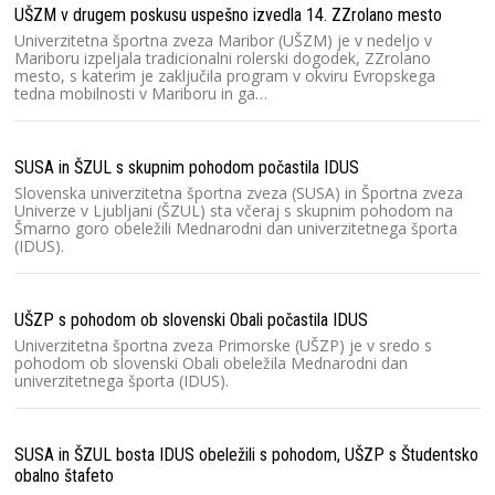
UŠZM v drugem poskusu uspešno izvedla 14. ZZrolano mesto
Univerzitetna športna zveza Maribor (UŠZM) je v nedeljo v
Mariboru izpeljala tradicionalni rolerski dogodek, ZZrolano
mesto, s katerim je zaključila program v okviru Evropskega
tedna mobilnosti v Mariboru in ga…
SUSA in ŠZUL s skupnim pohodom počastila IDUS
Slovenska univerzitetna športna zveza (SUSA) in Športna zveza
Univerze v Ljubljani (ŠZUL) sta včeraj s skupnim pohodom na
Šmarno goro obeležili Mednarodni dan univerzitetnega športa
(IDUS).
UŠZP s pohodom ob slovenski Obali počastila IDUS
Univerzitetna športna zveza Primorske (UŠZP) je v sredo s
pohodom ob slovenski Obali obeležila Mednarodni dan
univerzitetnega športa (IDUS).
SUSA in ŠZUL bosta IDUS obeležili s pohodom, UŠZP s Študentsko
obalno štafeto