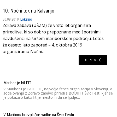
10. Nočni tek na Kalvarijo
30.09.2019,
Lokalno
Zdrava zabava (UŠZM) že vrsto let organizira
prireditve, ki so dobro prepoznane med športnimi
navdušenci na širšem mariborskem področju. Letos
že deseto leto zapored – 4. oktobra 2019
organiziramo Nočni...
BERI VEČ
Maribor je bil FIT
V Mariboru je BODIFIT, največja fitnes organizacija v Sloveniji, v
sodelovanju z Zdravo zabavo priredila BODIFIT Švic Fest, kjer se
je pokazalo kako fit je mesto in da se ljudje…
V Mariboru brezplačne vadbe na Švic Festu