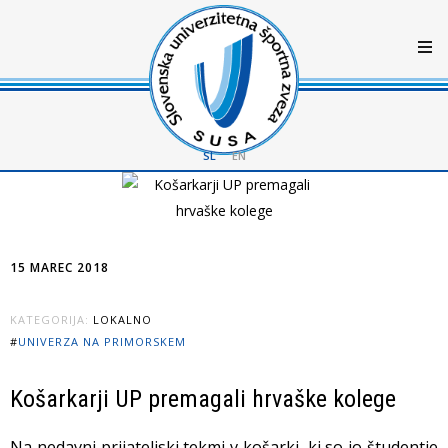
SL
EN
15 MAREC 2018
KATEGORIJA:
LOKALNO
#
UNIVERZA NA PRIMORSKEM
Košarkarji UP premagali hrvaške kolege
Na nedavni prijateljski tekmi v košarki, ki so jo študentje