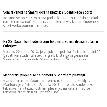
Sončni vzhod na Šmarni gori na praznik študentskega športa
Ko smo se ob 5.45 zbrali na parkirišču v Tacnu, je bila še okoli
nas še temna noč. Študenti, zaposleni in vsi, ki nam študentski
šport veliko pomeni, smo se…
Na 25. Decathlon študentskem teku na grad najhitrejša Bečan in
Čuferjeva
V torek, 22. maja 2018, je v Ljubljani potekal že tradicionalni 25.
Decathlon študentski tek na grad, ki sta ga organizirala
Študentski športni klub Zdrava zabava in ŠOU šport in…
Mariborski študenti so se pomerili v športnem plezanju
V Univerzitetnem športnem centru (UŠC) Leona Štuklja v
Mariboru je v četrtek, 12. aprila 2018, potekalo študentsko
tekmovanje v težavnostnem plezanju, na katerem so se
tekmovalci preizkušali v plezanju na…