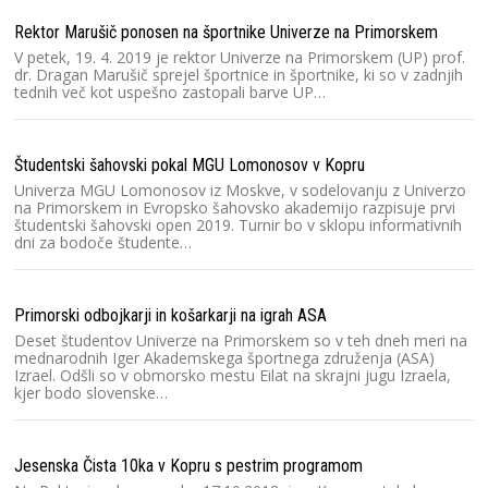
Rektor Marušič ponosen na športnike Univerze na Primorskem
V petek, 19. 4. 2019 je rektor Univerze na Primorskem (UP) prof.
dr. Dragan Marušič sprejel športnice in športnike, ki so v zadnjih
tednih več kot uspešno zastopali barve UP…
Študentski šahovski pokal MGU Lomonosov v Kopru
Univerza MGU Lomonosov iz Moskve, v sodelovanju z Univerzo
na Primorskem in Evropsko šahovsko akademijo razpisuje prvi
študentski šahovski open 2019. Turnir bo v sklopu informativnih
dni za bodoče študente…
Primorski odbojkarji in košarkarji na igrah ASA
Deset študentov Univerze na Primorskem so v teh dneh meri na
mednarodnih Iger Akademskega športnega združenja (ASA)
Izrael. Odšli so v obmorsko mestu Eilat na skrajni jugu Izraela,
kjer bodo slovenske…
Jesenska Čista 10ka v Kopru s pestrim programom