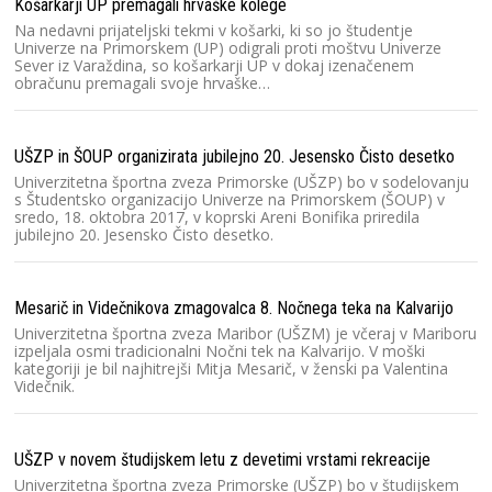
Košarkarji UP premagali hrvaške kolege
Na nedavni prijateljski tekmi v košarki, ki so jo študentje
Univerze na Primorskem (UP) odigrali proti moštvu Univerze
Sever iz Varaždina, so košarkarji UP v dokaj izenačenem
obračunu premagali svoje hrvaške…
UŠZP in ŠOUP organizirata jubilejno 20. Jesensko Čisto desetko
Univerzitetna športna zveza Primorske (UŠZP) bo v sodelovanju
s Študentsko organizacijo Univerze na Primorskem (ŠOUP) v
sredo, 18. oktobra 2017, v koprski Areni Bonifika priredila
jubilejno 20. Jesensko Čisto desetko.
Mesarič in Videčnikova zmagovalca 8. Nočnega teka na Kalvarijo
Univerzitetna športna zveza Maribor (UŠZM) je včeraj v Mariboru
izpeljala osmi tradicionalni Nočni tek na Kalvarijo. V moški
kategoriji je bil najhitrejši Mitja Mesarič, v ženski pa Valentina
Videčnik.
UŠZP v novem študijskem letu z devetimi vrstami rekreacije
Univerzitetna športna zveza Primorske (UŠZP) bo v študijskem