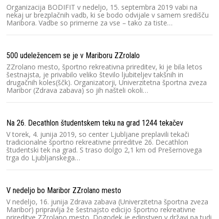
Organizacija BODIFIT v nedeljo, 15. septembra 2019 vabi na
nekaj ur brezplačnih vadb, ki se bodo odvijale v samem središču
Maribora. Vadbe so primerne za vse – tako za tiste…
500 udeležencem se je v Mariboru ZZrolalo
ZZrolano mesto, športno rekreativna prireditev, ki je bila letos
šestnajsta, je privabilo veliko število ljubiteljev takšnih in
drugačnih koles(ščk). Organizatorji, Univerzitetna športna zveza
Maribor (Zdrava zabava) so jih našteli okoli…
Na 26. Decathlon študentskem teku na grad 1244 tekačev
V torek, 4. junija 2019, so center Ljubljane preplavili tekači
tradicionalne športno rekreativne prireditve 26. Decathlon
študentski tek na grad. S traso dolgo 2,1 km od Prešernovega
trga do Ljubljanskega…
V nedeljo bo Maribor ZZrolano mesto
V nedeljo, 16. junija Zdrava zabava (Univerzitetna športna zveza
Maribor) pripravlja že šestnajsto edicijo športno rekreativne
prireditve ZZrolano mesto. Dogodek je edinstven v državi pa tudi