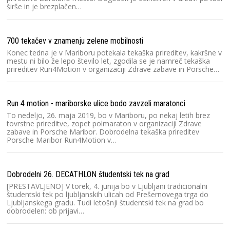
širše in je brezplačen…
700 tekačev v znamenju zelene mobilnosti
Konec tedna je v Mariboru potekala tekaška prireditev, kakršne v
mestu ni bilo že lepo število let, zgodila se je namreč tekaška
prireditev Run4Motion v organizaciji Zdrave zabave in Porsche…
Run 4 motion - mariborske ulice bodo zavzeli maratonci
To nedeljo, 26. maja 2019, bo v Mariboru, po nekaj letih brez
tovrstne prireditve, zopet polmaraton v organizaciji Zdrave
zabave in Porsche Maribor. Dobrodelna tekaška prireditev
Porsche Maribor Run4Motion v…
Dobrodelni 26. DECATHLON študentski tek na grad
[PRESTAVLJENO] V torek, 4. junija bo v Ljubljani tradicionalni
študentski tek po ljubljanskih ulicah od Prešernovega trga do
Ljubljanskega gradu. Tudi letošnji študentski tek na grad bo
dobrodelen: ob prijavi…