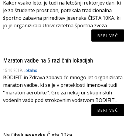
Kakor vsako leto, je tudi na letošnji rektorjev dan, ki
je za študente prost dan, potekala tradicionalna
športno zabavna prireditev jesenska ČISTA 10KA, ki
jo je organizirala Univerzitetna športna zveza...
BERI VEČ
Maraton vadbe na 5 različnih lokacijah
15.10.2019,
Lokalno
BODIFIT in Zdrava zabava že mnogo let organizirata
maraton vadbe, ki se je v preteklosti imenoval tudi
''maraton aerobike''. Gre za nekaj ur skupinskih
vodenih vadb pod strokovnim vodstvom BODIFIT...
BERI VEČ
Na Obali jesenska Čista 10ka