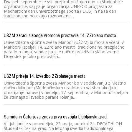
Dvajseti september je vse prej kot običajen dan za študentske
organizacije, saj ga je organizacija UNESCO proglasila za
Mednarodni dan univerzitetnega športa (IDUS) in na ta dan
tradicionalno potekajo raznovrstne…
UŠZM zaradi slabega vremena prestavila 14. ZZrolano mesto
Univerzitetna športna zveza Maribor (UŠZM) bi morala včeraj v
Mariboru izpeljali 14. ZZrolano mesto, tradicionalno brezplačno
parado rolanja, vendar pa ji je načrte prekrižalo slabo vreme.
Dogodek je tako prestavljen…
UŠZM prireja 14. izvedbo ZZrolanega mesta
Univerzitetna športna zveza Maribor bo v sodelovanju z Mestno
občino Maribor (Medobčinskim uradom za varstvo okolja in
ohranjanje narave) v nedeljo, 17. septembra, v Mariboru izpeljala
že štirinajsto izvedbo parade rolanja…
Samide in Čuferjeva znova prva osvojila Ljubljanski grad
V Ljubljani je v ponedeljek, 22. maja, potekal 24. DECATHLON
Študentski tek na grad. Na letošnji izvedbi tradicionalnega