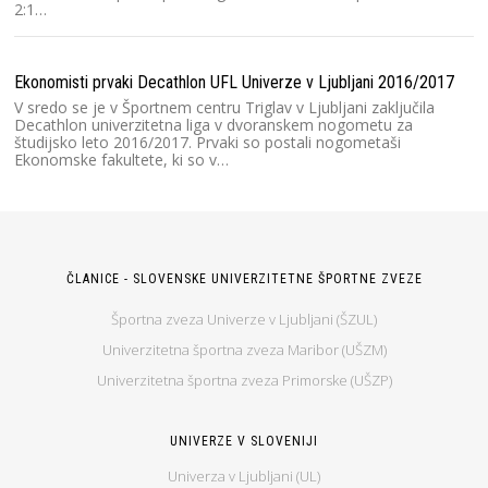
2:1…
Ekonomisti prvaki Decathlon UFL Univerze v Ljubljani 2016/2017
V sredo se je v Športnem centru Triglav v Ljubljani zaključila
Decathlon univerzitetna liga v dvoranskem nogometu za
študijsko leto 2016/2017. Prvaki so postali nogometaši
Ekonomske fakultete, ki so v…
ČLANICE - SLOVENSKE UNIVERZITETNE ŠPORTNE ZVEZE
Športna zveza Univerze v Ljubljani (ŠZUL)
Univerzitetna športna zveza Maribor (UŠZM)
Univerzitetna športna zveza Primorske (UŠZP)
UNIVERZE V SLOVENIJI
Univerza v Ljubljani (UL)