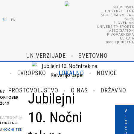
SLOVENSKA
UNIVERZITETNA
ŠPORTNA ZVEZA -
SUSA
SL
EN
SLOVENIAN
UNIVERSITY SPORTS
ASSOCIATION
PIVOVARNIŠKA
ULICA 6
1000 LJUBLJANA
UNIVERZIJADE
SVETOVNO
EVROPSKO
LOKALNO
NOVICE
PROSTOVOLJSTVO
O NAS
DRŽAVNO
07
Jubilejni
OKTOBER
2019
V
10. Nočni
I
KATEGORIJA:
D
LOKALNO
E
#
NOČNI TEK
O