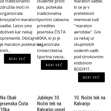
že tradicionalno
študente prost
maraton vadbe,
združila moči in
dan, potekala
ki se je v
organizirala
tradicionalna
preteklosti
brezplačni maraton
športno zabavna
imenoval tudi
vadbe. Letos smo
prireditev
''maraton
doživeli kar nekaj
jesenska ČISTA
aerobike''. Gre
sprememb. Običajno
10KA, ki jo je
za nekaj ur
je maraton potekal na
organizirala
skupinskih
treh...
Univerzitetna
vodenih vadb
športna zveza...
pod strokovnim
BERI VEČ
vodstvom
BERI VEČ
BODIFIT...
BERI VEČ
Na Obali
Jubilejni 10.
10. Nočni tek na
jesenska Čista
Nočni tek na
Kalvarijo
10ka
Kalvarijo uspel