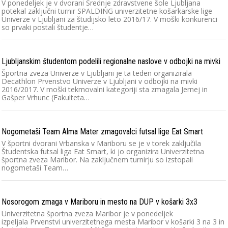
V ponedeljek je v dvorani Srednje zdravstvene šole Ljubljana
potekal zaključni turnir SPALDING univerzitetne košarkarske lige
Univerze v Ljubljani za študijsko leto 2016/17. V moški konkurenci
so prvaki postali študentje…
Ljubljanskim študentom podelili regionalne naslove v odbojki na mivki
Športna zveza Univerze v Ljubljani je ta teden organizirala
Decathlon Prvenstvo Univerze v Ljubljani v odbojki na mivki
2016/2017. V moški tekmovalni kategoriji sta zmagala Jernej in
Gašper Vrhunc (Fakulteta…
Nogometaši Team Alma Mater zmagovalci futsal lige Eat Smart
V športni dvorani Vrbanska v Mariboru se je v torek zaključila
Študentska futsal liga Eat Smart, ki jo organizira Univerzitetna
športna zveza Maribor. Na zaključnem turnirju so izstopali
nogometaši Team…
Nosorogom zmaga v Mariboru in mesto na DUP v košarki 3x3
Univerzitetna športna zveza Maribor je v ponedeljek
izpeljala Prvenstvi univerzitetnega mesta Maribor v košarki 3 na 3 in