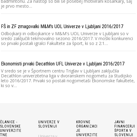
badmintonu. Za nastop so bili še posebej motivirani košarkarji, saj
je prvo mesto…
FŠ in ZF zmagovalki M&M's UOL Univerze v Ljubljani 2016/2017
Odbojkarji in odbojkarice v M&M's UOL Univerze v Ljubljani so v
sredo zaključili tekmovalno sezono 2016/2017. V moški konkurenci
so prvaki postali igralci Fakultete za šport, ki so z 2:1…
Ekonomisti prvaki Decathlon UFL Univerze v Ljubljani 2016/2017
V sredo se je v Športnem centru Triglav v Ljubljani zaključila
Decathlon univerzitetna liga v dvoranskem nogometu za študijsko
leto 2016/2017. Prvaki so postali nogometaši Ekonomske fakultete,
ki so v…
ČLANICE -
UNIVERZE V
KROVNE
JAVNI
SLOVENSKE
SLOVENIJI
ORGANIZACI
FINANCERJI
UNIVERZITE
JE
ŠPORTA V
TNE
UNIVERZITE
SLOVENIJI
Univerza v