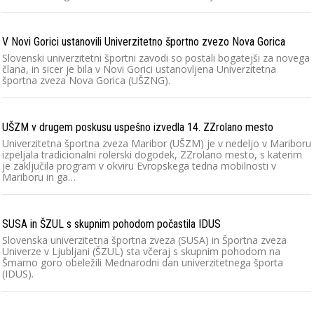
V Novi Gorici ustanovili Univerzitetno športno zvezo Nova Gorica
Slovenski univerzitetni športni zavodi so postali bogatejši za novega
člana, in sicer je bila v Novi Gorici ustanovljena Univerzitetna
športna zveza Nova Gorica (UŠZNG).
UŠZM v drugem poskusu uspešno izvedla 14. ZZrolano mesto
Univerzitetna športna zveza Maribor (UŠZM) je v nedeljo v Mariboru
izpeljala tradicionalni rolerski dogodek, ZZrolano mesto, s katerim
je zaključila program v okviru Evropskega tedna mobilnosti v
Mariboru in ga…
SUSA in ŠZUL s skupnim pohodom počastila IDUS
Slovenska univerzitetna športna zveza (SUSA) in Športna zveza
Univerze v Ljubljani (ŠZUL) sta včeraj s skupnim pohodom na
Šmarno goro obeležili Mednarodni dan univerzitetnega športa
(IDUS).