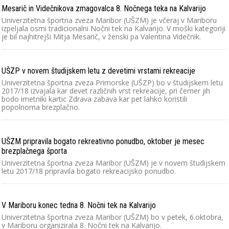
Mesarič in Videčnikova zmagovalca 8. Nočnega teka na Kalvarijo
Univerzitetna športna zveza Maribor (UŠZM) je včeraj v Mariboru
izpeljala osmi tradicionalni Nočni tek na Kalvarijo. V moški kategoriji
je bil najhitrejši Mitja Mesarič, v ženski pa Valentina Videčnik.
UŠZP v novem študijskem letu z devetimi vrstami rekreacije
Univerzitetna športna zveza Primorske (UŠZP) bo v študijskem letu
2017/18 izvajala kar devet različnih vrst rekreacije, pri čemer jih
bodo imetniki kartic Zdrava zabava kar pet lahko koristili
popolnoma brezplačno.
UŠZM pripravila bogato rekreativno ponudbo, oktober je mesec
brezplačnega športa
Univerzitetna športna zveza Maribor (UŠZM) je v novem študijskem
letu 2017/18 pripravila bogato rekreacijsko ponudbo.
V Mariboru konec tedna 8. Nočni tek na Kalvarijo
Univerzitetna športna zveza Maribor (UŠZM) bo v petek, 6.oktobra,
v Mariboru organizirala 8. Nočni tek na Kalvarijo.