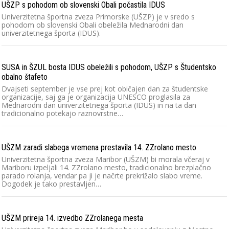
UŠZP s pohodom ob slovenski Obali počastila IDUS
Univerzitetna športna zveza Primorske (UŠZP) je v sredo s
pohodom ob slovenski Obali obeležila Mednarodni dan
univerzitetnega športa (IDUS).
SUSA in ŠZUL bosta IDUS obeležili s pohodom, UŠZP s Študentsko
obalno štafeto
Dvajseti september je vse prej kot običajen dan za študentske
organizacije, saj ga je organizacija UNESCO proglasila za
Mednarodni dan univerzitetnega športa (IDUS) in na ta dan
tradicionalno potekajo raznovrstne…
UŠZM zaradi slabega vremena prestavila 14. ZZrolano mesto
Univerzitetna športna zveza Maribor (UŠZM) bi morala včeraj v
Mariboru izpeljali 14. ZZrolano mesto, tradicionalno brezplačno
parado rolanja, vendar pa ji je načrte prekrižalo slabo vreme.
Dogodek je tako prestavljen…
UŠZM prireja 14. izvedbo ZZrolanega mesta