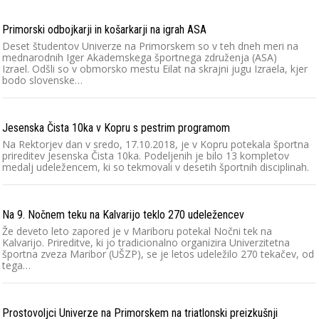
Primorski odbojkarji in košarkarji na igrah ASA
Deset študentov Univerze na Primorskem so v teh dneh meri na
mednarodnih Iger Akademskega športnega združenja (ASA)
Izrael. Odšli so v obmorsko mestu Eilat na skrajni jugu Izraela, kjer
bodo slovenske…
Jesenska Čista 10ka v Kopru s pestrim programom
Na Rektorjev dan v sredo, 17.10.2018, je v Kopru potekala športna
prireditev Jesenska Čista 10ka. Podeljenih je bilo 13 kompletov
medalj udeležencem, ki so tekmovali v desetih športnih disciplinah.
Na 9. Nočnem teku na Kalvarijo teklo 270 udeležencev
Že deveto leto zapored je v Mariboru potekal Nočni tek na
Kalvarijo. Prireditve, ki jo tradicionalno organizira Univerzitetna
športna zveza Maribor (UŠZP), se je letos udeležilo 270 tekačev, od
tega…
Prostovoljci Univerze na Primorskem na triatlonski preizkušnji