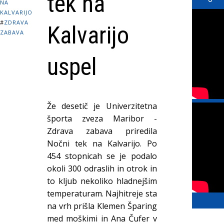
tek na
NA
KALVARIJO
#
ZDRAVA
Kalvarijo
ZABAVA
uspel
Že desetič je Univerzitetna
športa zveza Maribor -
Zdrava zabava priredila
Nočni tek na Kalvarijo. Po
454 stopnicah se je podalo
okoli 300 odraslih in otrok in
to kljub nekoliko hladnejšim
temperaturam. Najhitreje sta
na vrh prišla Klemen Šparing
med moškimi in Ana Čufer v