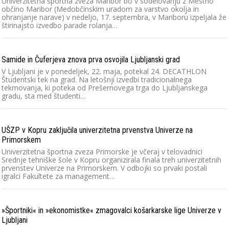
Univerzitetna športna zveza Maribor bo v sodelovanju z Mestno
občino Maribor (Medobčinskim uradom za varstvo okolja in
ohranjanje narave) v nedeljo, 17. septembra, v Mariboru izpeljala že
štirinajsto izvedbo parade rolanja…
Samide in Čuferjeva znova prva osvojila Ljubljanski grad
V Ljubljani je v ponedeljek, 22. maja, potekal 24. DECATHLON
Študentski tek na grad. Na letošnji izvedbi tradicionalnega
tekmovanja, ki poteka od Prešernovega trga do Ljubljanskega
gradu, sta med študenti…
UŠZP v Kopru zaključila univerzitetna prvenstva Univerze na
Primorskem
Univerzitetna športna zveza Primorske je včeraj v telovadnici
Srednje tehniške šole v Kopru organizirala finala treh univerzitetnih
prvenstev Univerze na Primorskem. V odbojki so prvaki postali
igralci Fakultete za management…
»Športniki« in »ekonomistke« zmagovalci košarkarske lige Univerze v
Ljubljani