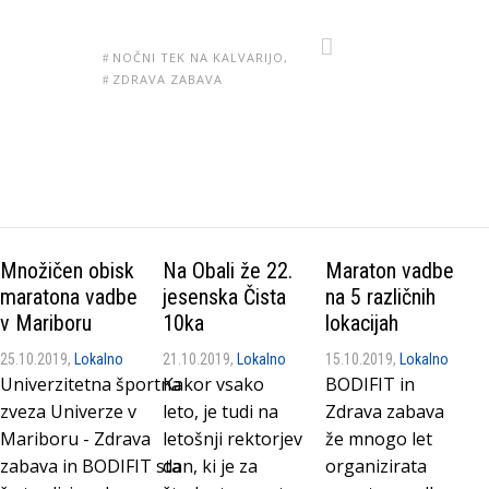
NOČNI TEK NA KALVARIJO
ZDRAVA ZABAVA
Množičen obisk
Na Obali že 22.
Maraton vadbe
maratona vadbe
jesenska Čista
na 5 različnih
v Mariboru
10ka
lokacijah
25.10.2019,
Lokalno
21.10.2019,
Lokalno
15.10.2019,
Lokalno
Univerzitetna športna
Kakor vsako
BODIFIT in
zveza Univerze v
leto, je tudi na
Zdrava zabava
Mariboru - Zdrava
letošnji rektorjev
že mnogo let
zabava in BODIFIT sta
dan, ki je za
organizirata