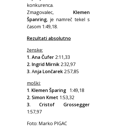
konkurenca.
Zmagovalec,
Klemen
Španring
, je namreč tekel s
časom 1:49,18.
Rezultati absolutno
ženske:
1.
Ana Čufer
2:11,33
2.
Ingrid Mirnik
2:32,97
3.
A
nja Lončarek
2:57,85
moški:
1
.
Klemen Šparing
1:49,18
2.
Simon Kmet
1:53,32
3.
Cristof Grossegger
1:57,97
Foto: Marko PIGAC