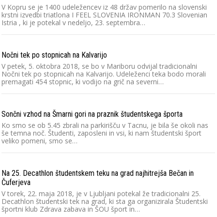
V Kopru se je 1400 udeležencev iz 48 držav pomerilo na slovenski
krstni izvedbi triatlona I FEEL SLOVENIA IRONMAN 70.3 Slovenian
Istria , ki je potekal v nedeljo, 23. septembra…
Nočni tek po stopnicah na Kalvarijo
V petek, 5. oktobra 2018, se bo v Mariboru odvijal tradicionalni
Nočni tek po stopnicah na Kalvarijo. Udeleženci teka bodo morali
premagati 454 stopnic, ki vodijo na grič na severni…
Sončni vzhod na Šmarni gori na praznik študentskega športa
Ko smo se ob 5.45 zbrali na parkirišču v Tacnu, je bila še okoli nas
še temna noč. Študenti, zaposleni in vsi, ki nam študentski šport
veliko pomeni, smo se…
Na 25. Decathlon študentskem teku na grad najhitrejša Bečan in
Čuferjeva
V torek, 22. maja 2018, je v Ljubljani potekal že tradicionalni 25.
Decathlon študentski tek na grad, ki sta ga organizirala Študentski
športni klub Zdrava zabava in ŠOU šport in…