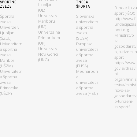
ŠPORTNE
TNEGA
Ljubljani
ZVEZE
ŠPORTA
Fundacija za
(UL)
šport (FŠO):
Univerza v
Športna
Slovenska
http://www.f
Mariboru
zveza
univerzitetn
undacijazas
(UM)
Univerze v
a športna
port.org
Univerza na
Ljubljani
zveza
Ministrstvo
Primorskem
(ŠZUL)
(SUSA)
za
(UP)
Univerzitetn
Evropska
gospodarstv
Univerza v
a športna
univerzitetn
o, turizem in
Novi Gorici
zveza
a športna
šport
(UNG)
Maribor
zveza
https://www.
(UŠZM)
(EUSA)
gov.si/drzav
Univerzitetn
Mednarodn
ni-
a športna
a
organi/minis
zveza
univerzitetn
trstva/minist
Primorske
a športna
rstvo-za-
(UŠZP)
zveza (FISU)
gospodarstv
o-turizem-
in-sport/