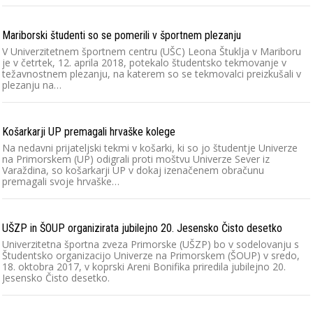
Mariborski študenti so se pomerili v športnem plezanju
V Univerzitetnem športnem centru (UŠC) Leona Štuklja v Mariboru
je v četrtek, 12. aprila 2018, potekalo študentsko tekmovanje v
težavnostnem plezanju, na katerem so se tekmovalci preizkušali v
plezanju na…
Košarkarji UP premagali hrvaške kolege
Na nedavni prijateljski tekmi v košarki, ki so jo študentje Univerze
na Primorskem (UP) odigrali proti moštvu Univerze Sever iz
Varaždina, so košarkarji UP v dokaj izenačenem obračunu
premagali svoje hrvaške…
UŠZP in ŠOUP organizirata jubilejno 20. Jesensko Čisto desetko
Univerzitetna športna zveza Primorske (UŠZP) bo v sodelovanju s
Študentsko organizacijo Univerze na Primorskem (ŠOUP) v sredo,
18. oktobra 2017, v koprski Areni Bonifika priredila jubilejno 20.
Jesensko Čisto desetko.