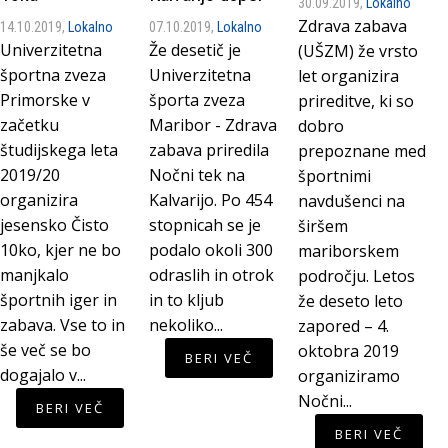
30.09.2019,
Lokalno
Zdrava zabava
14.10.2019,
Lokalno
07.10.2019,
Lokalno
Univerzitetna
Že desetič je
(UŠZM) že vrsto
športna zveza
Univerzitetna
let organizira
Primorske v
športa zveza
prireditve, ki so
začetku
Maribor - Zdrava
dobro
študijskega leta
zabava priredila
prepoznane med
2019/20
Nočni tek na
športnimi
organizira
Kalvarijo. Po 454
navdušenci na
jesensko Čisto
stopnicah se je
širšem
10ko, kjer ne bo
podalo okoli 300
mariborskem
manjkalo
odraslih in otrok
področju. Letos
športnih iger in
in to kljub
že deseto leto
zabava. Vse to in
nekoliko...
zapored – 4.
še več se bo
oktobra 2019
BERI VEČ
dogajalo v...
organiziramo
Nočni...
BERI VEČ
BERI VEČ