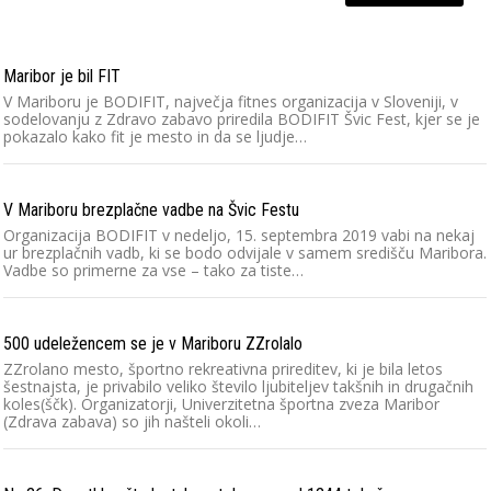
Maribor je bil FIT
V Mariboru je BODIFIT, največja fitnes organizacija v Sloveniji, v
sodelovanju z Zdravo zabavo priredila BODIFIT Švic Fest, kjer se je
pokazalo kako fit je mesto in da se ljudje…
V Mariboru brezplačne vadbe na Švic Festu
Organizacija BODIFIT v nedeljo, 15. septembra 2019 vabi na nekaj
ur brezplačnih vadb, ki se bodo odvijale v samem središču Maribora.
Vadbe so primerne za vse – tako za tiste…
500 udeležencem se je v Mariboru ZZrolalo
ZZrolano mesto, športno rekreativna prireditev, ki je bila letos
šestnajsta, je privabilo veliko število ljubiteljev takšnih in drugačnih
koles(ščk). Organizatorji, Univerzitetna športna zveza Maribor
(Zdrava zabava) so jih našteli okoli…