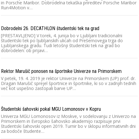
in Porsche Maribor. Dobrodelna tekaška prireditev Porsche Maribor
Run4Motion v…
Dobrodelni 26. DECATHLON študentski tek na grad
[PRESTAVLJENO] V torek, 4. junija bo v Ljubljani tradicionalni
študentski tek po ljubljanskih ulicah od Prešernovega trga do
Ljubljanskega gradu. Tudi letošnji študentski tek na grad bo
dobrodelen: ob prijavi…
Rektor Marušič ponosen na športnike Univerze na Primorskem
V petek, 19. 4. 2019 je rektor Univerze na Primorskem (UP) prof. dr.
Dragan Marušič sprejel športnice in športnike, ki so v zadnjih tednih
več kot uspešno zastopali barve UP…
Študentski šahovski pokal MGU Lomonosov v Kopru
Univerza MGU Lomonosov iz Moskve, v sodelovanju z Univerzo na
Primorskem in Evropsko šahovsko akademijo razpisuje prvi
študentski šahovski open 2019. Turnir bo v sklopu informativnih dni
za bodoče študente…