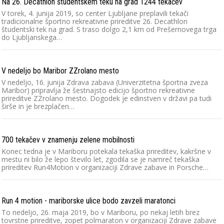
Na 26. Decathlon študentskem teku na grad 1244 tekačev
V torek, 4. junija 2019, so center Ljubljane preplavili tekači
tradicionalne športno rekreativne prireditve 26. Decathlon
študentski tek na grad. S traso dolgo 2,1 km od Prešernovega trga
do Ljubljanskega…
V nedeljo bo Maribor ZZrolano mesto
V nedeljo, 16. junija Zdrava zabava (Univerzitetna športna zveza
Maribor) pripravlja že šestnajsto edicijo športno rekreativne
prireditve ZZrolano mesto. Dogodek je edinstven v državi pa tudi
širše in je brezplačen…
700 tekačev v znamenju zelene mobilnosti
Konec tedna je v Mariboru potekala tekaška prireditev, kakršne v
mestu ni bilo že lepo število let, zgodila se je namreč tekaška
prireditev Run4Motion v organizaciji Zdrave zabave in Porsche…
Run 4 motion - mariborske ulice bodo zavzeli maratonci
To nedeljo, 26. maja 2019, bo v Mariboru, po nekaj letih brez
tovrstne prireditve, zopet polmaraton v organizaciji Zdrave zabave