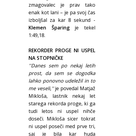
zmagovalec je prav tako
enak kot lani – je pa svoj čas
izboljšal za kar 8 sekund -
Klemen Šparing
je tekel
1:49,18.
REKORDER PROGE NI USPEL
NA STOPNIČKE
''Danes sem po nekaj letih
prost, da sem se dogodka
lahko ponovno udeležil in to
me veseli,''
je povedal Matjaž
Mikloša, lastnik nekaj let
starega rekorda proge, ki ga
tudi letos ni uspel nihče
doseči. Mikloša sicer tokrat
ni uspel poseči med prve tri,
saj je bila kar huda