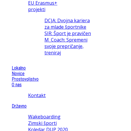
EU Erasmus+
projekti
DCJA: Dvojna kariera
za mlade športnike
SIR: Šport je pravičen
M_Coach: Spremeni
svoje prepričanje,
treniraj
Lokalno
Novice
Prostovoljstvo
O nas
Kontakt
Državno
Wakeboarding
Zimski športi
Koledar DUP 2020