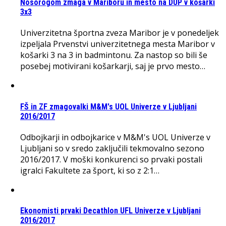
Nosorogom zmaga v Mariboru in mesto na DUP v košarki
3x3
Univerzitetna športna zveza Maribor je v ponedeljek
izpeljala Prvenstvi univerzitetnega mesta Maribor v
košarki 3 na 3 in badmintonu. Za nastop so bili še
posebej motivirani košarkarji, saj je prvo mesto…
FŠ in ZF zmagovalki M&M's UOL Univerze v Ljubljani
2016/2017
Odbojkarji in odbojkarice v M&M's UOL Univerze v
Ljubljani so v sredo zaključili tekmovalno sezono
2016/2017. V moški konkurenci so prvaki postali
igralci Fakultete za šport, ki so z 2:1…
Ekonomisti prvaki Decathlon UFL Univerze v Ljubljani
2016/2017