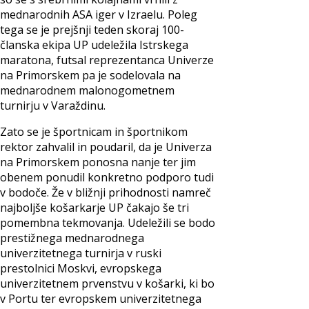
mednarodnih ASA iger v Izraelu. Poleg
tega se je prejšnji teden skoraj 100-
članska ekipa UP udeležila Istrskega
maratona, futsal reprezentanca Univerze
na Primorskem pa je sodelovala na
mednarodnem malonogometnem
turnirju v Varaždinu.
Zato se je športnicam in športnikom
rektor zahvalil in poudaril, da je Univerza
na Primorskem ponosna nanje ter jim
obenem ponudil konkretno podporo tudi
v bodoče. Že v bližnji prihodnosti namreč
najboljše košarkarje UP čakajo še tri
pomembna tekmovanja. Udeležili se bodo
prestižnega mednarodnega
univerzitetnega turnirja v ruski
prestolnici Moskvi, evropskega
univerzitetnem prvenstvu v košarki, ki bo
v Portu ter evropskem univerzitetnega