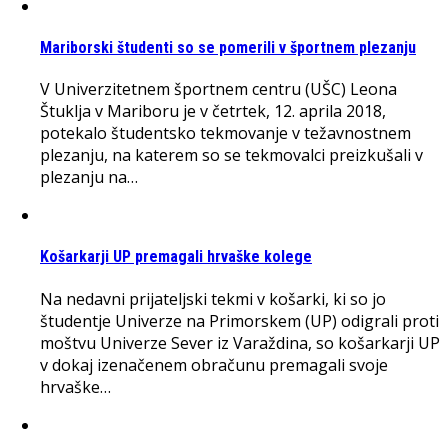
Mariborski študenti so se pomerili v športnem plezanju
V Univerzitetnem športnem centru (UŠC) Leona
Štuklja v Mariboru je v četrtek, 12. aprila 2018,
potekalo študentsko tekmovanje v težavnostnem
plezanju, na katerem so se tekmovalci preizkušali v
plezanju na…
Košarkarji UP premagali hrvaške kolege
Na nedavni prijateljski tekmi v košarki, ki so jo
študentje Univerze na Primorskem (UP) odigrali proti
moštvu Univerze Sever iz Varaždina, so košarkarji UP
v dokaj izenačenem obračunu premagali svoje
hrvaške…