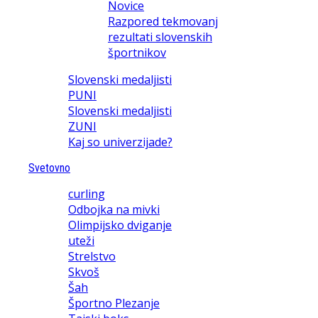
Novice
Razpored tekmovanj
rezultati slovenskih
športnikov
Slovenski medaljisti
PUNI
Slovenski medaljisti
ZUNI
Kaj so univerzijade?
Svetovno
curling
Odbojka na mivki
Olimpijsko dviganje
uteži
Strelstvo
Skvoš
Šah
Športno Plezanje