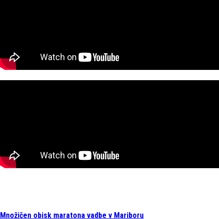
Množičen obisk maratona vadbe v Mariboru