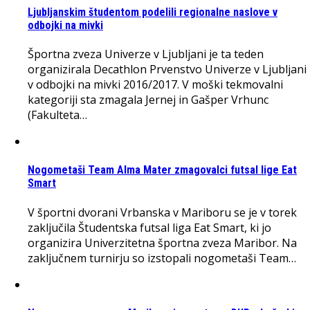
Ljubljanskim študentom podelili regionalne naslove v
odbojki na mivki
Športna zveza Univerze v Ljubljani je ta teden
organizirala Decathlon Prvenstvo Univerze v Ljubljani
v odbojki na mivki 2016/2017. V moški tekmovalni
kategoriji sta zmagala Jernej in Gašper Vrhunc
(Fakulteta…
Nogometaši Team Alma Mater zmagovalci futsal lige Eat
Smart
V športni dvorani Vrbanska v Mariboru se je v torek
zaključila Študentska futsal liga Eat Smart, ki jo
organizira Univerzitetna športna zveza Maribor. Na
zaključnem turnirju so izstopali nogometaši Team…