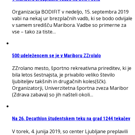
Organizacija BODIFIT v nedeljo, 15. septembra 2019
vabi na nekaj ur brezplačnih vadb, ki se bodo odvijale
v samem središču Maribora. Vadbe so primerne za
vse – tako za tiste…
500 udeležencem se je v Mariboru ZZrolalo
ZZrolano mesto, športno rekreativna prireditev, ki je
bila letos šestnajsta, je privabilo veliko število
ljubiteljev takšnih in drugačnih koles(ščk).
Organizatorji, Univerzitetna športna zveza Maribor
(Zdrava zabava) so jih našteli okoli…
Na 26. Decathlon študentskem teku na grad 1244 tekačev
V torek, 4. junija 2019, so center Ljubljane preplavili