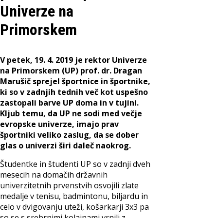
Univerze na
Primorskem
V petek, 19. 4. 2019 je rektor Univerze
na Primorskem (UP) prof. dr. Dragan
Marušič sprejel športnice in športnike,
ki so v zadnjih tednih več kot uspešno
zastopali barve UP doma in v tujini.
Kljub temu, da UP ne sodi med večje
evropske univerze, imajo prav
športniki veliko zaslug, da se dober
glas o univerzi širi daleč naokrog.
Študentke in študenti UP so v zadnji dveh
mesecih na domačih državnih
univerzitetnih prvenstvih osvojili zlate
medalje v tenisu, badmintonu, biljardu in
celo v dvigovanju uteži, košarkarji 3x3 pa
so se s srebrnimi kolajnami vrnili z