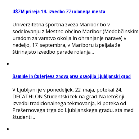
UŠZM prireja 14. izvedbo ZZrolanega mesta
Univerzitetna športna zveza Maribor bo v
sodelovanju z Mestno občino Maribor (Medobčinskim
uradom za varstvo okolja in ohranjanje narave) v
nedeljo, 17. septembra, v Mariboru izpeljala že
štirinajsto izvedbo parade rolanja…
Samide in Čuferjeva znova prva osvojila Ljubljanski grad
V Ljubljani je v ponedeljek, 22. maja, potekal 24.
DECATHLON Študentski tek na grad. Na letošnji
izvedbi tradicionalnega tekmovanja, ki poteka od
Prešernovega trga do Ljubljanskega gradu, sta med
študenti…