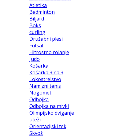
Atletika
Badminton
Biljard
Boks
curling
Družabni plesi
Futsal
Hitrostno rolanje
Judo
Košarka
Košarka 3 na 3
Lokostrelstvo
Namizni tenis
Nogomet
Odbojka
Odbojka na mivki
Olimpijsko dviganje
uteži
Orientacijski tek
Skvoš