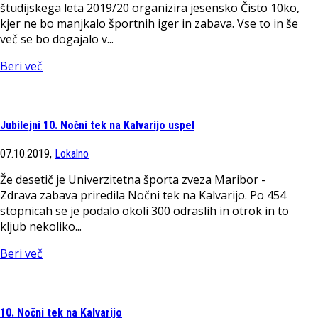
študijskega leta 2019/20 organizira jesensko Čisto 10ko,
kjer ne bo manjkalo športnih iger in zabava. Vse to in še
več se bo dogajalo v...
Beri več
Jubilejni 10. Nočni tek na Kalvarijo uspel
07.10.2019,
Lokalno
Že desetič je Univerzitetna športa zveza Maribor -
Zdrava zabava priredila Nočni tek na Kalvarijo. Po 454
stopnicah se je podalo okoli 300 odraslih in otrok in to
kljub nekoliko...
Beri več
10. Nočni tek na Kalvarijo