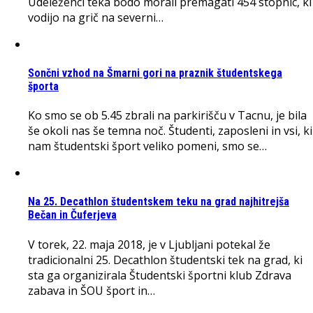
Udeleženci teka bodo morali premagati 454 stopnic, ki
vodijo na grič na severni…
Sončni vzhod na Šmarni gori na praznik študentskega
športa
Ko smo se ob 5.45 zbrali na parkirišču v Tacnu, je bila
še okoli nas še temna noč. Študenti, zaposleni in vsi, ki
nam študentski šport veliko pomeni, smo se…
Na 25. Decathlon študentskem teku na grad najhitrejša
Bečan in Čuferjeva
V torek, 22. maja 2018, je v Ljubljani potekal že
tradicionalni 25. Decathlon študentski tek na grad, ki
sta ga organizirala Študentski športni klub Zdrava
zabava in ŠOU šport in…