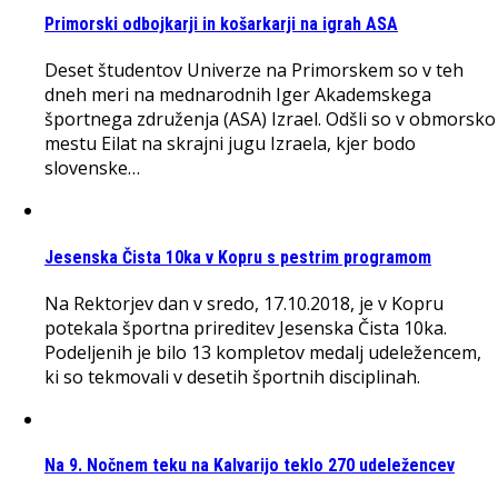
Primorski odbojkarji in košarkarji na igrah ASA
Deset študentov Univerze na Primorskem so v teh
dneh meri na mednarodnih Iger Akademskega
športnega združenja (ASA) Izrael. Odšli so v obmorsko
mestu Eilat na skrajni jugu Izraela, kjer bodo
slovenske…
Jesenska Čista 10ka v Kopru s pestrim programom
Na Rektorjev dan v sredo, 17.10.2018, je v Kopru
potekala športna prireditev Jesenska Čista 10ka.
Podeljenih je bilo 13 kompletov medalj udeležencem,
ki so tekmovali v desetih športnih disciplinah.
Na 9. Nočnem teku na Kalvarijo teklo 270 udeležencev