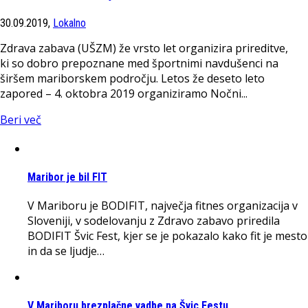
30.09.2019,
Lokalno
Zdrava zabava (UŠZM) že vrsto let organizira prireditve,
ki so dobro prepoznane med športnimi navdušenci na
širšem mariborskem področju. Letos že deseto leto
zapored – 4. oktobra 2019 organiziramo Nočni...
Beri več
Maribor je bil FIT
V Mariboru je BODIFIT, največja fitnes organizacija v
Sloveniji, v sodelovanju z Zdravo zabavo priredila
BODIFIT Švic Fest, kjer se je pokazalo kako fit je mesto
in da se ljudje…
V Mariboru brezplačne vadbe na Švic Festu