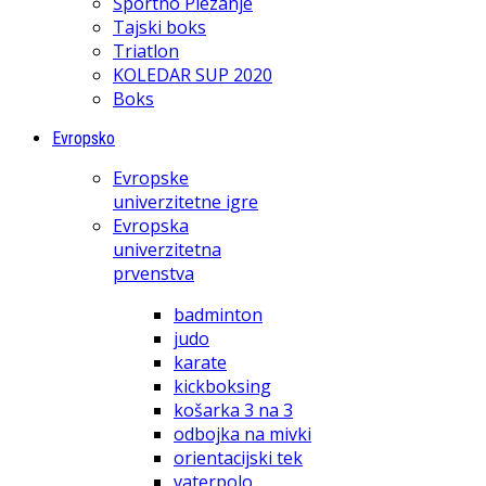
Športno Plezanje
Tajski boks
Triatlon
KOLEDAR SUP 2020
Boks
Evropsko
Evropske
univerzitetne igre
Evropska
univerzitetna
prvenstva
badminton
judo
karate
kickboksing
košarka 3 na 3
odbojka na mivki
orientacijski tek
vaterpolo