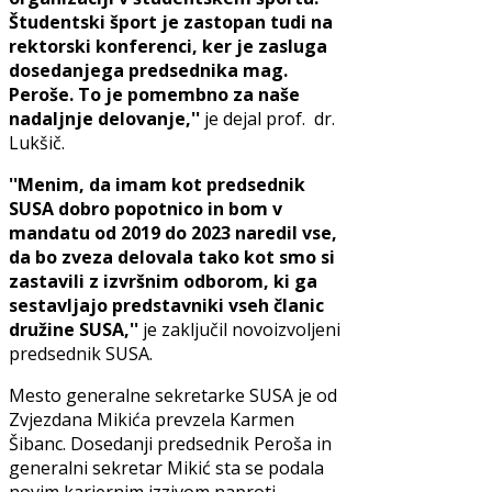
Študentski šport je zastopan tudi na
rektorski konferenci, ker je zasluga
dosedanjega predsednika mag.
Peroše. To je pomembno za naše
nadaljnje delovanje,''
je dejal prof. dr.
Lukšič.
''Menim, da imam kot predsednik
SUSA dobro popotnico in bom v
mandatu od 2019 do 2023 naredil vse,
da bo zveza delovala tako kot smo si
zastavili z izvršnim odborom, ki ga
sestavljajo predstavniki vseh članic
družine SUSA,''
je zaključil novoizvoljeni
predsednik SUSA.
Mesto generalne sekretarke SUSA je od
Zvjezdana Mikića prevzela Karmen
Šibanc. Dosedanji predsednik Peroša in
generalni sekretar Mikić sta se podala