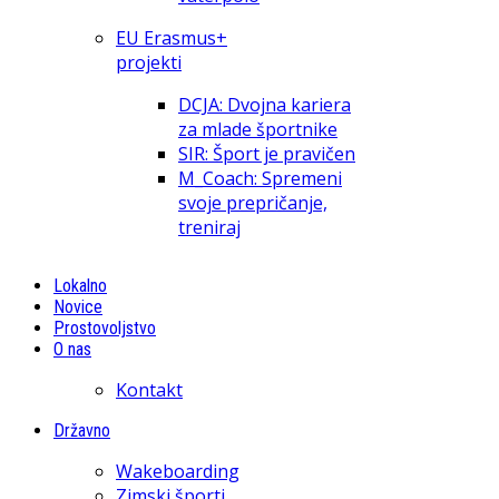
EU Erasmus+
projekti
DCJA: Dvojna kariera
za mlade športnike
SIR: Šport je pravičen
M_Coach: Spremeni
svoje prepričanje,
treniraj
Lokalno
Novice
Prostovoljstvo
O nas
Kontakt
Državno
Wakeboarding
Zimski športi