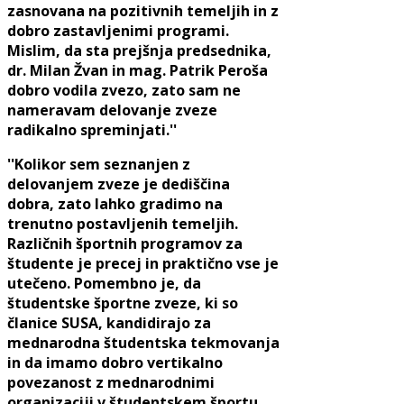
zasnovana na pozitivnih temeljih in z
dobro zastavljenimi programi.
Mislim, da sta prejšnja predsednika,
dr. Milan Žvan in mag. Patrik Peroša
dobro vodila zvezo, zato sam ne
nameravam delovanje zveze
radikalno spreminjati.''
''Kolikor sem seznanjen z
delovanjem zveze je dediščina
dobra, zato lahko gradimo na
trenutno postavljenih temeljih.
Različnih športnih programov za
študente je precej in praktično vse je
utečeno. Pomembno je, da
študentske športne zveze, ki so
članice SUSA, kandidirajo za
mednarodna študentska tekmovanja
in da imamo dobro vertikalno
povezanost z mednarodnimi
organizaciji v študentskem športu.