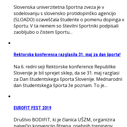
Slovenska univerzitetna športna zveza je v
sodelovanju s slovensko protidopinško agencijo
(SLOADO) ozaveščala študente o pomenu dopinga v
športu. V ta nemem so številni športniki podpisali
zaobljubo o čistem športu…
Rektorska konferenca razglasila 31. maj za dan športa!
Na 6. redni seji Rektorske konference Republike
Slovenije je bil sprejet sklep, da se 31. maj razglasi
za Dan študentskega športa Slovenije. Mednarodni
dan študentskega športa že poznam. To je…
EUROFIT FEST 2019
Društvo BODIFIT, ki je članica UŠZM, organizira
največjo konvencijo fitnesa, osebnih treningov,