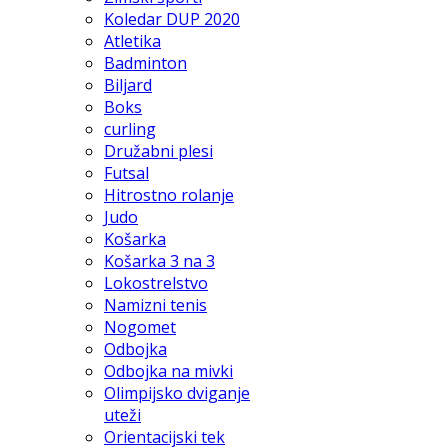
Koledar DUP 2020
Atletika
Badminton
Biljard
Boks
curling
Družabni plesi
Futsal
Hitrostno rolanje
Judo
Košarka
Košarka 3 na 3
Lokostrelstvo
Namizni tenis
Nogomet
Odbojka
Odbojka na mivki
Olimpijsko dviganje
uteži
Orientacijski tek