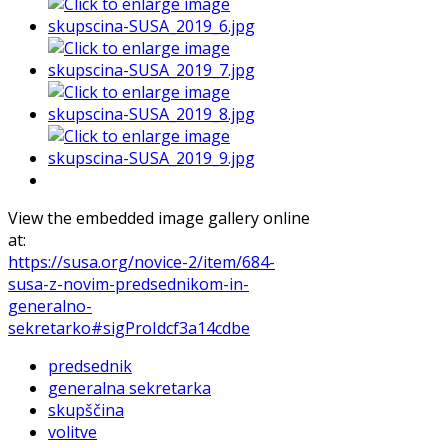
View the embedded image gallery online
at:
https://susa.org/novice-2/item/684-
susa-z-novim-predsednikom-in-
generalno-
sekretarko#sigProIdcf3a14cdbe
predsednik
generalna sekretarka
skupščina
volitve