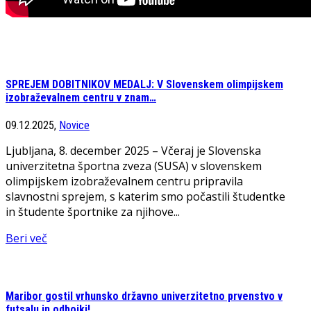
SPREJEM DOBITNIKOV MEDALJ: V Slovenskem olimpijskem
izobraževalnem centru v znam…
09.12.2025,
Novice
Ljubljana, 8. december 2025 – Včeraj je Slovenska
univerzitetna športna zveza (SUSA) v slovenskem
olimpijskem izobraževalnem centru pripravila
slavnostni sprejem, s katerim smo počastili študentke
in študente športnike za njihove...
Beri več
Maribor gostil vrhunsko državno univerzitetno prvenstvo v
futsalu in odbojki!