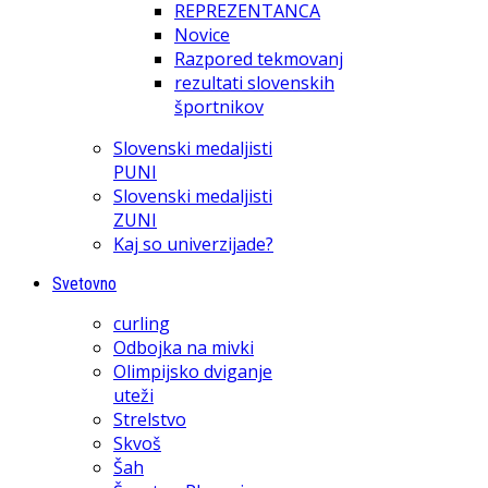
REPREZENTANCA
Novice
Razpored tekmovanj
rezultati slovenskih
športnikov
Slovenski medaljisti
PUNI
Slovenski medaljisti
ZUNI
Kaj so univerzijade?
Svetovno
curling
Odbojka na mivki
Olimpijsko dviganje
uteži
Strelstvo
Skvoš
Šah