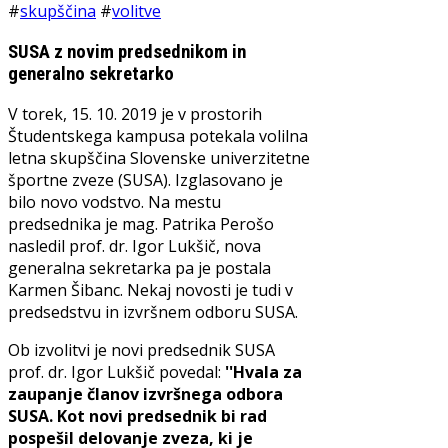
#
skupščina
#
volitve
SUSA z novim predsednikom in
generalno sekretarko
V torek, 15. 10. 2019 je v prostorih
Študentskega kampusa potekala volilna
letna skupščina Slovenske univerzitetne
športne zveze (SUSA). Izglasovano je
bilo novo vodstvo. Na mestu
predsednika je mag. Patrika Perošo
nasledil prof. dr. Igor Lukšič, nova
generalna sekretarka pa je postala
Karmen Šibanc. Nekaj novosti je tudi v
predsedstvu in izvršnem odboru SUSA.
Ob izvolitvi je novi predsednik SUSA
prof. dr. Igor Lukšič povedal:
''Hvala za
zaupanje članov izvršnega odbora
SUSA. Kot novi predsednik bi rad
pospešil delovanje zveza, ki je