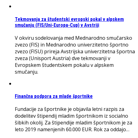
Tekmovanja za študentski evropski pokal v alpskem
smučanju (FIS/Uni-Europa-Cup) v Avstriji
V okviru sodelovanja med Mednarodno smučarsko
zvezo (FIS) in Mednarodno univerzitetno športno
zvezo (FISU) prireja Avstrijska univerzitetna športna
zveza (Unisport Austria) dve tekmovanji v
Evropskem študentskem pokalu v alpskem
smučanju.
Finančna podpora za mlade športnike
Fundacije za športnike je objavila letni razpis za
dodelitev štipendij mladim športnikom iz socialno
šibkih okolij. Za štipendije mladim športnikom je za
leto 2019 namenjenih 60.000 EUR. Rok za oddajo…