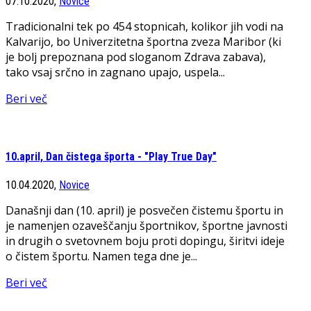
07.10.2020,
Novice
Tradicionalni tek po 454 stopnicah, kolikor jih vodi na
Kalvarijo, bo Univerzitetna športna zveza Maribor (ki
je bolj prepoznana pod sloganom Zdrava zabava),
tako vsaj srčno in zagnano upajo, uspela...
Beri več
10.april, Dan čistega športa - "Play True Day"
10.04.2020,
Novice
Današnji dan (10. april) je posvečen čistemu športu in
je namenjen ozaveščanju športnikov, športne javnosti
in drugih o svetovnem boju proti dopingu, širitvi ideje
o čistem športu. Namen tega dne je...
Beri več