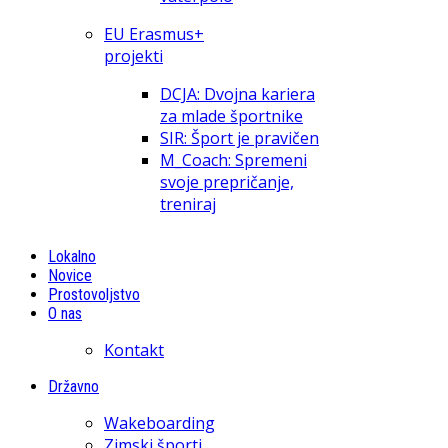
EU Erasmus+
projekti
DCJA: Dvojna kariera
za mlade športnike
SIR: Šport je pravičen
M_Coach: Spremeni
svoje prepričanje,
treniraj
Lokalno
Novice
Prostovoljstvo
O nas
Kontakt
Državno
Wakeboarding
Zimski športi