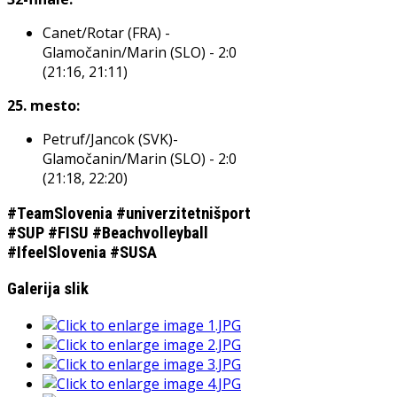
Canet/Rotar (FRA) -
Glamočanin/Marin (SLO) - 2:0
(21:16, 21:11)
25. mesto:
Petruf/Jancok (SVK)-
Glamočanin/Marin (SLO) - 2:0
(21:18, 22:20)
#TeamSlovenia #univerzitetnišport
#SUP #FISU #Beachvolleyball
#IfeelSlovenia #SUSA
Galerija slik