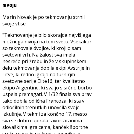
nivoju"
Marin Novak je po tekmovanju strnil
svoje vtise:
"Tekmovanje je bilo skorajda najvišjega
možnega nivoja na tem svetu. Vsekakor
so tekmovale dvojice, ki krojijo sam
svetovni vrh. Na žalost sva imela
nesrečo pri žrebu in že v skupinskem
delu tekmovanja dobila ekipi Avstrije in
Litve, ki redno igrajo na turnirjih
svetovne serije Elite16, ter kvalitetno
ekipo Argentine, ki sva jo s srčno borbo
uspela premagati. V 1/32 finala sva prav
tako dobila odlična Francoza, ki sta v
odločilnih trenutkih unovčila svoje
izkušnje. V tekmi za končno 17. mesto
sva se dobro upirala favoriziranima
slovaškima igralcema, kanček športne
sreče nama je na koncu zmanjkal v