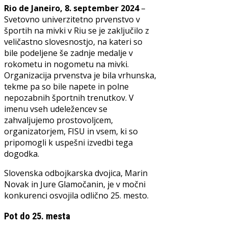
Rio de Janeiro, 8. september 2024
–
Svetovno univerzitetno prvenstvo v
športih na mivki v Riu se je zaključilo z
veličastno slovesnostjo, na kateri so
bile podeljene še zadnje medalje v
rokometu in nogometu na mivki.
Organizacija prvenstva je bila vrhunska,
tekme pa so bile napete in polne
nepozabnih športnih trenutkov. V
imenu vseh udeležencev se
zahvaljujemo prostovoljcem,
organizatorjem, FISU in vsem, ki so
pripomogli k uspešni izvedbi tega
dogodka.
Slovenska odbojkarska dvojica, Marin
Novak in Jure Glamočanin, je v močni
konkurenci osvojila odlično 25. mesto.
Pot do 25. mesta