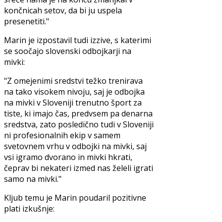
končnicah setov, da bi ju uspela
presenetiti."
Marin je izpostavil tudi izzive, s katerimi
se soočajo slovenski odbojkarji na
mivki:
"Z omejenimi sredstvi težko trenirava
na tako visokem nivoju, saj je odbojka
na mivki v Sloveniji trenutno šport za
tiste, ki imajo čas, predvsem pa denarna
sredstva, zato posledično tudi v Sloveniji
ni profesionalnih ekip v samem
svetovnem vrhu v odbojki na mivki, saj
vsi igramo dvorano in mivki hkrati,
čeprav bi nekateri izmed nas želeli igrati
samo na mivki."
Kljub temu je Marin poudaril pozitivne
plati izkušnje: