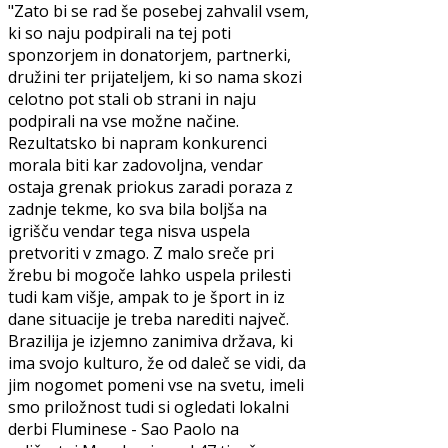
"Zato bi se rad še posebej zahvalil vsem,
ki so naju podpirali na tej poti
sponzorjem in donatorjem, partnerki,
družini ter prijateljem, ki so nama skozi
celotno pot stali ob strani in naju
podpirali na vse možne načine.
Rezultatsko bi napram konkurenci
morala biti kar zadovoljna, vendar
ostaja grenak priokus zaradi poraza z
zadnje tekme, ko sva bila boljša na
igrišču vendar tega nisva uspela
pretvoriti v zmago. Z malo sreče pri
žrebu bi mogoče lahko uspela prilesti
tudi kam višje, ampak to je šport in iz
dane situacije je treba narediti največ.
Brazilija je izjemno zanimiva država, ki
ima svojo kulturo, že od daleč se vidi, da
jim nogomet pomeni vse na svetu, imeli
smo priložnost tudi si ogledati lokalni
derbi Fluminese - Sao Paolo na