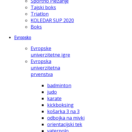
Športno Plezanje
Tajski boks
Triatlon
KOLEDAR SUP 2020
Boks
Evropsko
Evropske
univerzitetne igre
Evropska
univerzitetna
prvenstva
badminton
judo
karate
kickboksing
košarka 3 na 3
odbojka na mivki
orientacijski tek
vaterpolo