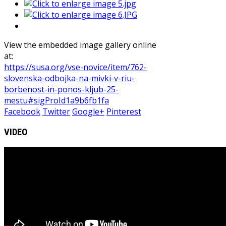
View the embedded image gallery online
at:
https://susa.org/vse-novice/item/762-
slovenska-odbojka-na-mivki-v-riu-
borbenost-in-ponos-kljub-25-
mestu#sigProId1a9b6fb1fa
Facebook
Twitter
Google+
Pinterest
VIDEO