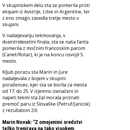
V skupinskem delu sta se pomerila proti
ekipam iz Avstrije, Litve in Argentine, ter
z eno zmago zasedla tretje mesto v
skupini.
V nadaljevanju tekmovanja, v
dvaintridesetini finala, sta se naša fanta
pomerila z močnim francoskim parom
(Canet/Rotar), ki je na koncu osvojil 5.
mesto.
Kljub porazu sta Marin in Jure
nadaljevala z bojem v skupini
poražencev, kjer sta se borila za mesta
od 17. do 25. V izjemno izenačeni in
napeti tekmi sta žal morala priznati
premoč paru iz Slovaške (Petruf/Jancok)
z rezultatom 2:0.
Marin Novak: "Z omejenimi sredstvi
težko trenirava na tako visokem