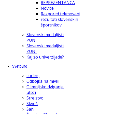
REPREZENTANCA
Novice
Razpored tekmovanj
rezultati slovenskih
športnikov
Slovenski medaljisti
PUNI
Slovenski medaljisti
ZUNI
Kaj so univerzijade?
Svetovno
curling
Odbojka na mivki
Olimpijsko dviganje
uteži
Strelstvo
Skvoš
Šah