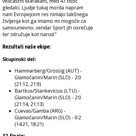
veličastni Marakani, med 47 tisoč
gledalci. Ljudje tukaj morda napram
nam Evropejcem res nimajo takšnega
življenja kot ga imamo mi mogoče za
samoumevno, vendar šport jih osrečuje
ter združuje kot narod.”
Rezultati naše ekipe:
Skupinski del:
Hammarberg/Grössig (AUT) -
Glamočanin/Marin (SLO) - 2:0
(21:12, 21:9)
Bartkus/Stankevicius (LTU) -
Glamočanin/Marin (SLO) - 2:0
(21:14, 21:13)
Cuevas/Gamba (ARG) -
Glamočanin/Marin (SLO) - 0:2
(14:21, 18:21)
32-finale: