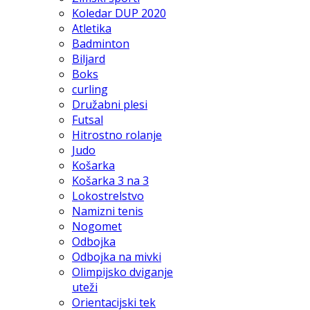
Koledar DUP 2020
Atletika
Badminton
Biljard
Boks
curling
Družabni plesi
Futsal
Hitrostno rolanje
Judo
Košarka
Košarka 3 na 3
Lokostrelstvo
Namizni tenis
Nogomet
Odbojka
Odbojka na mivki
Olimpijsko dviganje
uteži
Orientacijski tek