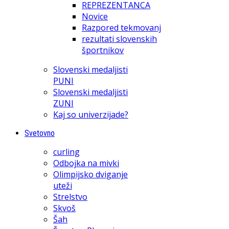
REPREZENTANCA
Novice
Razpored tekmovanj
rezultati slovenskih
športnikov
Slovenski medaljisti
PUNI
Slovenski medaljisti
ZUNI
Kaj so univerzijade?
Svetovno
curling
Odbojka na mivki
Olimpijsko dviganje
uteži
Strelstvo
Skvoš
Šah