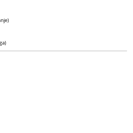
nje)
ga)