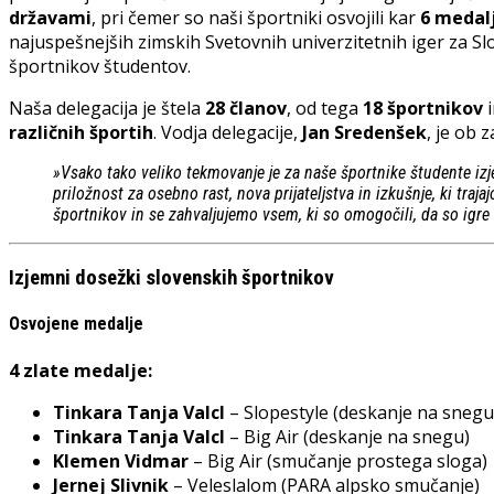
državami
, pri čemer so naši športniki osvojili kar
6 medalj
najuspešnejših zimskih Svetovnih univerzitetnih iger za Sl
športnikov študentov.
Naša delegacija je štela
28 članov
, od tega
18 športnikov
različnih športih
. Vodja delegacije,
Jan Sredenšek
, je ob 
»Vsako tako veliko tekmovanje je za naše športnike študente i
priložnost za osebno rast, nova prijateljstva in izkušnje, ki tra
športnikov in se zahvaljujemo vsem, ki so omogočili, da so igre
Izjemni dosežki slovenskih športnikov
Osvojene medalje
4 zlate medalje:
Tinkara Tanja Valcl
– Slopestyle (deskanje na snegu
Tinkara Tanja Valcl
– Big Air (deskanje na snegu)
Klemen Vidmar
– Big Air (smučanje prostega sloga)
Jernej Slivnik
– Veleslalom (PARA alpsko smučanje)