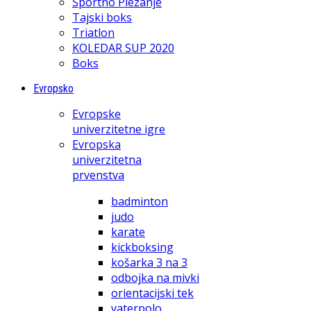
Športno Plezanje
Tajski boks
Triatlon
KOLEDAR SUP 2020
Boks
Evropsko
Evropske
univerzitetne igre
Evropska
univerzitetna
prvenstva
badminton
judo
karate
kickboksing
košarka 3 na 3
odbojka na mivki
orientacijski tek
vaterpolo