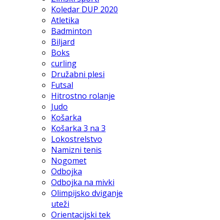
Koledar DUP 2020
Atletika
Badminton
Biljard
Boks
curling
Družabni plesi
Futsal
Hitrostno rolanje
Judo
Košarka
Košarka 3 na 3
Lokostrelstvo
Namizni tenis
Nogomet
Odbojka
Odbojka na mivki
Olimpijsko dviganje
uteži
Orientacijski tek