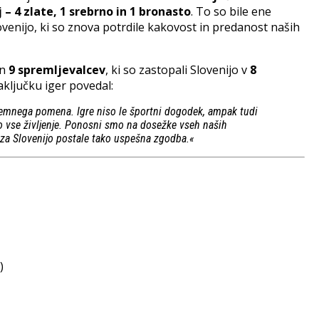
 – 4 zlate, 1 srebrno in 1 bronasto
. To so bile ene
ovenijo, ki so znova potrdile kakovost in predanost naših
in
9 spremljevalcev
, ki so zastopali Slovenijo v
8
zaključku iger povedal:
zjemnega pomena. Igre niso le športni dogodek, ampak tudi
jajo vse življenje. Ponosni smo na dosežke vseh naših
 za Slovenijo postale tako uspešna zgodba.«
)