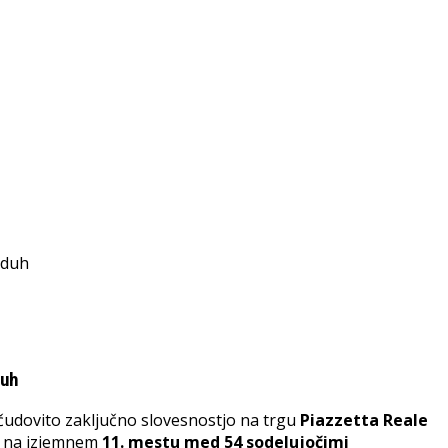
duh
 čudovito zaključno slovesnostjo na trgu
Piazzetta Reale
la na izjemnem
11. mestu med 54 sodelujočimi