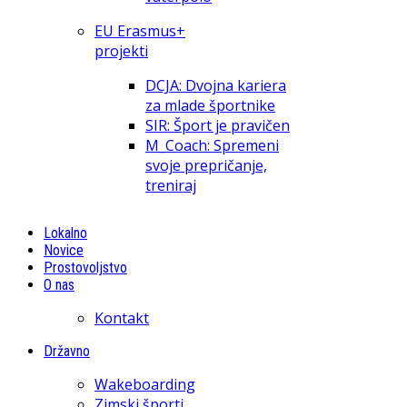
EU Erasmus+
projekti
DCJA: Dvojna kariera
za mlade športnike
SIR: Šport je pravičen
M_Coach: Spremeni
svoje prepričanje,
treniraj
Lokalno
Novice
Prostovoljstvo
O nas
Kontakt
Državno
Wakeboarding
Zimski športi