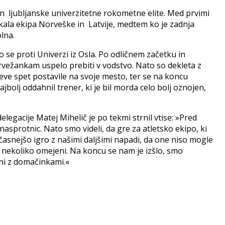
 in ljubljanske univerzitetne rokometne elite. Med prvimi
čakala ekipa Norveške in Latvije, medtem ko je zadnja
lna.
 se proti Univerzi iz Osla. Po odličnem začetku in
rvežankam uspelo prebiti v vodstvo. Nato so dekleta z
deve spet postavile na svoje mesto, ter se na koncu
jbolj oddahnil trener, ki je bil morda celo bolj oznojen,
gacije Matej Mihelič je po tekmi strnil vtise: »Pred
asprotnic. Nato smo videli, da gre za atletsko ekipo, ki
časnejšo igro z našimi daljšimi napadi, da one niso mogle
ah nekoliko omejeni. Na koncu se nam je izšlo, smo
ni z domačinkami.«