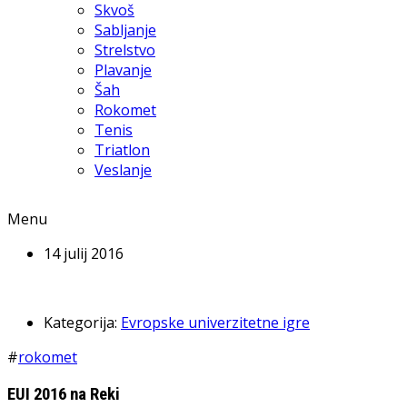
Skvoš
Sabljanje
Strelstvo
Plavanje
Šah
Rokomet
Tenis
Triatlon
Veslanje
Menu
14 julij 2016
Kategorija:
Evropske univerzitetne igre
#
rokomet
EUI 2016 na Reki