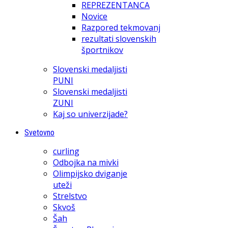
REPREZENTANCA
Novice
Razpored tekmovanj
rezultati slovenskih
športnikov
Slovenski medaljisti
PUNI
Slovenski medaljisti
ZUNI
Kaj so univerzijade?
Svetovno
curling
Odbojka na mivki
Olimpijsko dviganje
uteži
Strelstvo
Skvoš
Šah