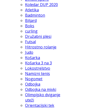
Koledar DUP 2020
Atletika
Badminton
Biljard
Boks
curling
Družabni plesi
Futsal
Hitrostno rolanje
Judo
Košarka
Košarka 3 na 3
Lokostrelstvo
Namizni tenis
Nogomet
Odbojka
Odbojka na mivki
Olimpijsko dviganje
uteži
Orientacijski tek