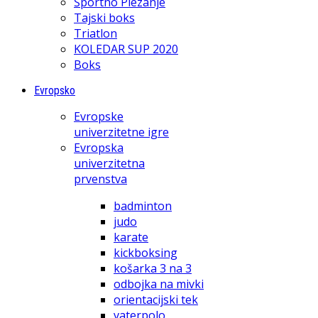
Športno Plezanje
Tajski boks
Triatlon
KOLEDAR SUP 2020
Boks
Evropsko
Evropske
univerzitetne igre
Evropska
univerzitetna
prvenstva
badminton
judo
karate
kickboksing
košarka 3 na 3
odbojka na mivki
orientacijski tek
vaterpolo