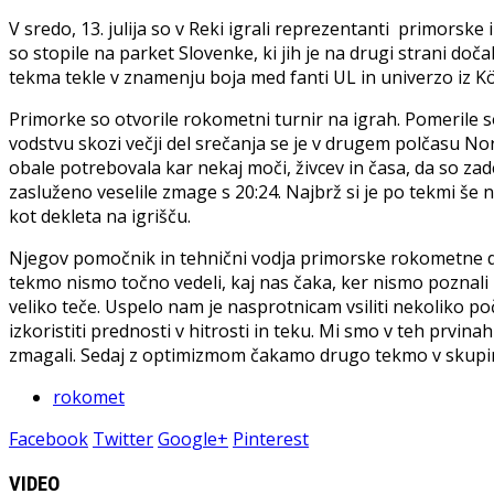
V sredo, 13. julija so v Reki igrali reprezentanti primorske
so stopile na parket Slovenke, ki jih je na drugi strani do
tekma tekle v znamenju boja med fanti UL in univerzo iz Kö
Primorke so otvorile rokometni turnir na igrah. Pomerile so
vodstvu skozi večji del srečanja se je v drugem polčasu No
obale potrebovala kar nekaj moči, živcev in časa, da so za
zasluženo veselile zmage s 20:24. Najbrž si je po tekmi še na
kot dekleta na igrišču.
Njegov pomočnik in tehnični vodja primorske rokometne dele
tekmo nismo točno vedeli, kaj nas čaka, ker nismo poznali n
veliko teče. Uspelo nam je nasprotnicam vsiliti nekoliko po
izkoristiti prednosti v hitrosti in teku. Mi smo v teh prvin
zmagali. Sedaj z optimizmom čakamo drugo tekmo v skupi
rokomet
Facebook
Twitter
Google+
Pinterest
VIDEO