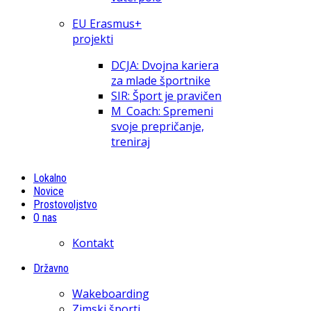
EU Erasmus+
projekti
DCJA: Dvojna kariera
za mlade športnike
SIR: Šport je pravičen
M_Coach: Spremeni
svoje prepričanje,
treniraj
Lokalno
Novice
Prostovoljstvo
O nas
Kontakt
Državno
Wakeboarding
Zimski športi