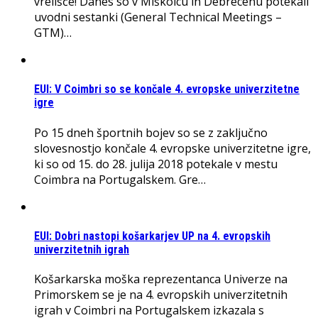
vrelišče! Danes so v Miškolcu in Debrecenu potekali
uvodni sestanki (General Technical Meetings –
GTM)…
EUI: V Coimbri so se končale 4. evropske univerzitetne
igre
Po 15 dneh športnih bojev so se z zaključno
slovesnostjo končale 4. evropske univerzitetne igre,
ki so od 15. do 28. julija 2018 potekale v mestu
Coimbra na Portugalskem. Gre…
EUI: Dobri nastopi košarkarjev UP na 4. evropskih
univerzitetnih igrah
Košarkarska moška reprezentanca Univerze na
Primorskem se je na 4. evropskih univerzitetnih
igrah v Coimbri na Portugalskem izkazala s