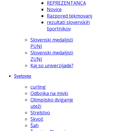
REPREZENTANCA
Novice
Razpored tekmovanj
rezultati slovenskih
športnikov
Slovenski medaljisti
PUNI
Slovenski medaljisti
ZUNI
Kaj so univerzijade?
Svetovno
curling
Odbojka na mivki
Olimpijsko dviganje
uteži
Strelstvo
Skvoš
Šah