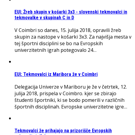
EUI: Žreb skupin v košarki 3x3 - slovenski tekmovalci in
tekmovalke v skupinah C in D
V Coimbri so danes, 15. julija 2018, opravili žreb
skupin za nastope v košarki 3x3. Za najvišja mesta v
tej športni disciplini se bo na Evropskih
univerzitetnih igrah potegovalo 24…
EUI: Tekmovalci iz Maribora že v Coimbri
Delegacija Univerze v Mariboru je že v četrtek, 12.
julija 2018, prispela v Coimbro. kjer se zbirajo
študenti športniki, ki se bodo pomerili v različnih
športnih disciplinah. Evropske univerzitetne igre…
Tekmovalci že prihajajo na prizorišče Evropskih