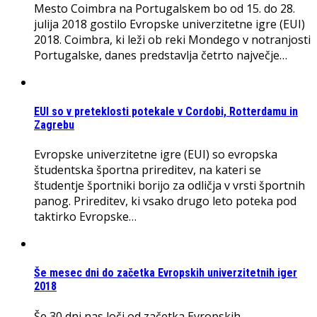
Mesto Coimbra na Portugalskem bo od 15. do 28.
julija 2018 gostilo Evropske univerzitetne igre (EUI)
2018. Coimbra, ki leži ob reki Mondego v notranjosti
Portugalske, danes predstavlja četrto največje…
EUI so v preteklosti potekale v Cordobi, Rotterdamu in
Zagrebu
Evropske univerzitetne igre (EUI) so evropska
študentska športna prireditev, na kateri se
študentje športniki borijo za odličja v vrsti športnih
panog. Prireditev, ki vsako drugo leto poteka pod
taktirko Evropske…
Še mesec dni do začetka Evropskih univerzitetnih iger
2018
Še 30 dni nas loči od začetka Evropskih