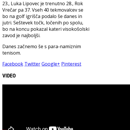
23., Luka Lipovec je trenutno 28., Rok
Vrečar pa 37. Vseh 40 tekmovalcev se
bo na golf igrišča podalo še danes in
jutri. Seštevek točk, ločenih po spolu,
bo na koncu pokazal kateri visokošolski
zavod je najboljši.
Danes začnemo še s para-namiznim
tenisom.
Facebook
Twitter
Google+
Pinterest
VIDEO