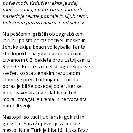
pošle moči. Vzdušje v ekipi je zdaj
močno padlo, upam, da se bomo do
naslednje tekme pobrale in kljub temu
bolečemu porazu dale vse od sebe.«
Na peščenih igriščih ob zagrebškem
Jarunu pa sta poraz doživeli moška in
ženska ekipa beach volleyballa. Fanta
sta dopoldan izgubila proti močnim
Litvancem 0:2, dekleta proti Latvijkam iz
Rige 0:2. Punci sta imeli drugo tekmo še
zvečer, ko sta z enakim rezultatom
klonili še pred Turkinjama. Tudi ta
poraz je bil še posebej boleč, ker se
punci zavedata, da bi lahko in tudi
morali zmagat. A trema in nervoza sta
naredili svoje.
Nastopili so tudi ljubljanski golfisti in
golfistke. Sara Župevec je zasedla 7.
mesto, Nina Turk je bila 16., Luka Braz