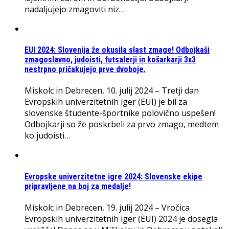
nadaljujejo zmagoviti niz…
EUI 2024: Slovenija že okusila slast zmage! Odbojkaši
zmagoslavno, judoisti, futsalerji in košarkarji 3x3
nestrpno pričakujejo prve dvoboje.
Miskolc in Debrecen, 10. julij 2024 – Tretji dan
Evropskih univerzitetnih iger (EUI) je bil za
slovenske študente-športnike polovično uspešen!
Odbojkarji so že poskrbeli za prvo zmago, medtem
ko judoisti…
Evropske univerzitetne igre 2024: Slovenske ekipe
pripravljene na boj za medalje!
Miskolc in Debrecen, 19. julij 2024 – Vročica
Evropskih univerzitetnih iger (EUI) 2024 je dosegla