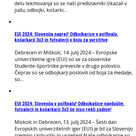
delu tekmovanja so se naši predstavniki izkazali v
judu, odbojki, košarki…
EUI 2024: Slovenija naprej! Odbojkarice v polfinalu,
košarkarji 3x3 in futsalerji v boju za uvrstitve
Debrecen in Miškolc, 14. julij 2024 – Evropske
univerzitetne igre (EUI) so se za slovenske
študente-športnike prevesile v drugo polovico.
Čeprav so se odbojkarji poslovili od boja za medalje,
so…
EUI 2024: Slovenija v polfinalu! Odbojkašice navdušile,
futsalerji in košarkarji 3x3 še niso rekli zadnje!
Miskolc in Debrecen, 13. julij 2024 – Šesti dan
Evropskih univerzitetnih iger (EUI) je bil za Slovenijo
izjemno razburljiv in uspešen! Naše odbojkarice so