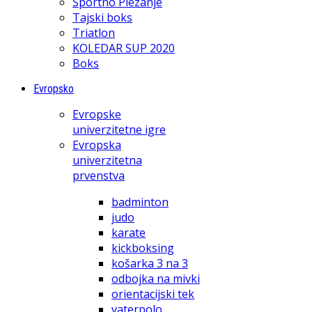
Športno Plezanje
Tajski boks
Triatlon
KOLEDAR SUP 2020
Boks
Evropsko
Evropske
univerzitetne igre
Evropska
univerzitetna
prvenstva
badminton
judo
karate
kickboksing
košarka 3 na 3
odbojka na mivki
orientacijski tek
vaterpolo