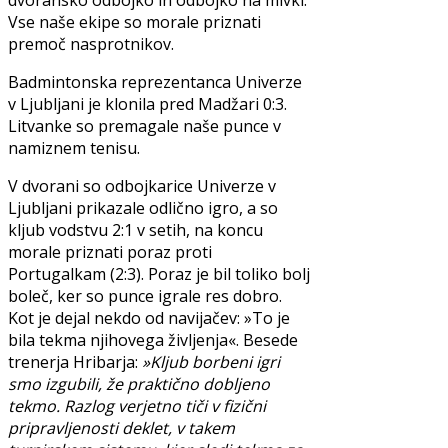
dvoransko odbojko in odbojko na mivki.
Vse naše ekipe so morale priznati
premoč nasprotnikov.
Badmintonska reprezentanca Univerze
v Ljubljani je klonila pred Madžari 0:3.
Litvanke so premagale naše punce v
namiznem tenisu.
V dvorani so odbojkarice Univerze v
Ljubljani prikazale odlično igro, a so
kljub vodstvu 2:1 v setih, na koncu
morale priznati poraz proti
Portugalkam (2:3). Poraz je bil toliko bolj
boleč, ker so punce igrale res dobro.
Kot je dejal nekdo od navijačev: »To je
bila tekma njihovega življenja«. Besede
trenerja Hribarja:
»Kljub borbeni igri
smo izgubili, že praktično dobljeno
tekmo. Razlog verjetno tiči v fizični
pripravljenosti deklet, v takem