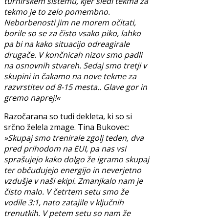
turnirskem sistemu, kjer sledi tekma za
tekmo je to zelo pomembno.
Neborbenosti jim ne morem očitati,
borile so se za čisto vsako piko, lahko
pa bi na kako situacijo odreagirale
drugače. V končnicah nizov smo padli
na osnovnih stvareh. Sedaj smo tretji v
skupini in čakamo na nove tekme za
razvrstitev od 8-15 mesta.. Glave gor in
gremo naprej!«
Razočarana so tudi dekleta, ki so si
srčno želela zmage. Tina Bukovec:
»Skupaj smo trenirale zgolj teden, dva
pred prihodom na EUI, pa nas vsi
sprašujejo kako dolgo že igramo skupaj
ter občudujejo energijo in neverjetno
vzdušje v naši ekipi. Zmanjkalo nam je
čisto malo. V četrtem setu smo že
vodile 3:1, nato zatajile v ključnih
trenutkih. V petem setu so nam že