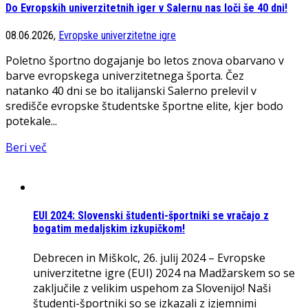
Do Evropskih univerzitetnih iger v Salernu nas loči še 40 dni!
08.06.2026,
Evropske univerzitetne igre
Poletno športno dogajanje bo letos znova obarvano v
barve evropskega univerzitetnega športa. Čez
natanko 40 dni se bo italijanski Salerno prelevil v
središče evropske študentske športne elite, kjer bodo
potekale...
Beri več
EUI 2024: Slovenski študenti-športniki se vračajo z
bogatim medaljskim izkupičkom!
Debrecen in Miškolc, 26. julij 2024 – Evropske
univerzitetne igre (EUI) 2024 na Madžarskem so se
zaključile z velikim uspehom za Slovenijo! Naši
študenti-športniki so se izkazali z izjemnimi