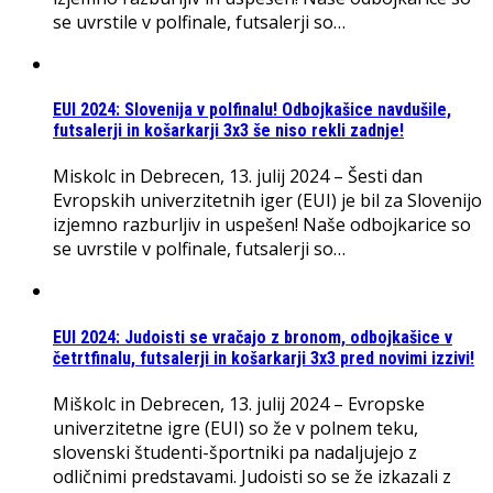
se uvrstile v polfinale, futsalerji so…
EUI 2024: Slovenija v polfinalu! Odbojkašice navdušile,
futsalerji in košarkarji 3x3 še niso rekli zadnje!
Miskolc in Debrecen, 13. julij 2024 – Šesti dan
Evropskih univerzitetnih iger (EUI) je bil za Slovenijo
izjemno razburljiv in uspešen! Naše odbojkarice so
se uvrstile v polfinale, futsalerji so…
EUI 2024: Judoisti se vračajo z bronom, odbojkašice v
četrtfinalu, futsalerji in košarkarji 3x3 pred novimi izzivi!
Miškolc in Debrecen, 13. julij 2024 – Evropske
univerzitetne igre (EUI) so že v polnem teku,
slovenski študenti-športniki pa nadaljujejo z
odličnimi predstavami. Judoisti so se že izkazali z