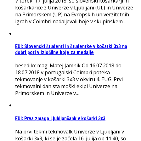
V torek, 17. julija 2018, so slovenski košarkarji in
košarkarice z Univerze v Ljubljani (UL) in Univerze
na Primorskem (UP) na Evropskih univerzitetnih
igrah v Coimbri nadaljevali boje v skupinskem…
EUI: Slovenski študenti in študentke v košarki 3x3 na
dobri poti v izločilne boje za medalje
besedilo: mag. Matej Jamnik Od 16.07.2018 do
18.07.2018 v portugalski Coimbri poteka
tekmovanje v košarki 3x3 v okviru 4. EUG. Prvi
tekmovalni dan sta moški ekipi Univerze na
Primorskem in Univerze v…
EUI: Prva zmaga Ljubljančank v košarki 3x3
Na prvi tekmi tekmovalk Univerze v Ljubljani v
košarki 3x3, ki se je začela 16. julija ob 11.40, so