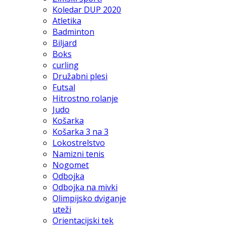
Koledar DUP 2020
Atletika
Badminton
Biljard
Boks
curling
Družabni plesi
Futsal
Hitrostno rolanje
Judo
Košarka
Košarka 3 na 3
Lokostrelstvo
Namizni tenis
Nogomet
Odbojka
Odbojka na mivki
Olimpijsko dviganje
uteži
Orientacijski tek