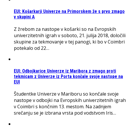
EUI: Košarkarji Univerze na Primorskem že s prvo zmago
v skupini A
Z žrebom za nastope v košarki so na Evropskih
univerzitetnih igrah v soboto, 21. julija 2018, določili
skupine za tekmovanje v tej panogi, ki bo v Coimbri
potekalo od 22…
EUI: Odbojkarice Univerze iz Maribora z zmago proti
tekmicam z Univerze iz Porta končale svoje nastope na
EUI
Študentke Univerze v Mariboru so končale svoje
nastope v odbojki na Evropskih univerzitetnih igrah
v Coimbri s končnim 13. mestom. Na zadnjem
srečanju se je izbrana vrsta pod vodstvom Iris…