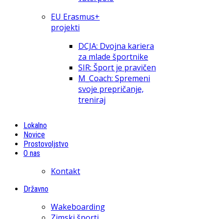
EU Erasmus+
projekti
DCJA: Dvojna kariera
za mlade športnike
SIR: Šport je pravičen
M_Coach: Spremeni
svoje prepričanje,
treniraj
Lokalno
Novice
Prostovoljstvo
O nas
Kontakt
Državno
Wakeboarding
Zimski športi