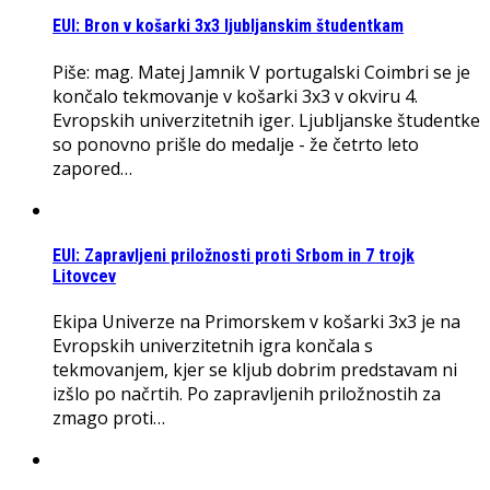
EUI: Bron v košarki 3x3 ljubljanskim študentkam
Piše: mag. Matej Jamnik V portugalski Coimbri se je
končalo tekmovanje v košarki 3x3 v okviru 4.
Evropskih univerzitetnih iger. Ljubljanske študentke
so ponovno prišle do medalje - že četrto leto
zapored…
EUI: Zapravljeni priložnosti proti Srbom in 7 trojk
Litovcev
Ekipa Univerze na Primorskem v košarki 3x3 je na
Evropskih univerzitetnih igra končala s
tekmovanjem, kjer se kljub dobrim predstavam ni
izšlo po načrtih. Po zapravljenih priložnostih za
zmago proti…