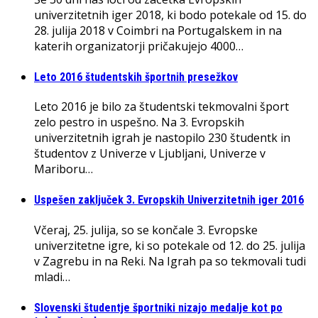
univerzitetnih iger 2018, ki bodo potekale od 15. do
28. julija 2018 v Coimbri na Portugalskem in na
katerih organizatorji pričakujejo 4000…
Leto 2016 študentskih športnih presežkov
Leto 2016 je bilo za študentski tekmovalni šport
zelo pestro in uspešno. Na 3. Evropskih
univerzitetnih igrah je nastopilo 230 študentk in
študentov z Univerze v Ljubljani, Univerze v
Mariboru…
Uspešen zaključek 3. Evropskih Univerzitetnih iger 2016
Včeraj, 25. julija, so se končale 3. Evropske
univerzitetne igre, ki so potekale od 12. do 25. julija
v Zagrebu in na Reki. Na Igrah pa so tekmovali tudi
mladi…
Slovenski študentje športniki nizajo medalje kot po