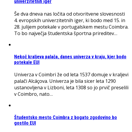
univerzitetnih iger
Še dva dneva nas ločita od otvoritvene slovesnosti
4. evropskih univerzitetnih iger, ki bodo med 15. in
28. julijem potekale v portugalskem mestu Coimbra.
To bo največja študentska športna prireditev…
Nekoč kraljeva palača, danes univerza v kraju, kjer bodo
potekale EUI
Univerza v Coimbri že od leta 1537 domuje v kraljevi
palači Alcáçova. Univerza je bila sicer leta 1290
ustanovljena v Lizboni, leta 1308 so jo prvič preselili
v Coimbro, nato…
Študentsko mesto Coimbra z bogato zgodovino bo
gostilo EUI