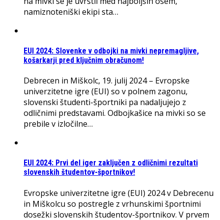
na mivki se je uvrstil med najboljših osem,
namiznoteniški ekipi sta…
EUI 2024: Slovenke v odbojki na mivki nepremagljive,
košarkarji pred ključnim obračunom!
Debrecen in Miškolc, 19. julij 2024 – Evropske
univerzitetne igre (EUI) so v polnem zagonu,
slovenski študenti-športniki pa nadaljujejo z
odličnimi predstavami. Odbojkašice na mivki so se
prebile v izločilne…
EUI 2024: Prvi del iger zaključen z odličnimi rezultati
slovenskih študentov-športnikov!
Evropske univerzitetne igre (EUI) 2024 v Debrecenu
in Miškolcu so postregle z vrhunskimi športnimi
dosežki slovenskih študentov-športnikov. V prvem