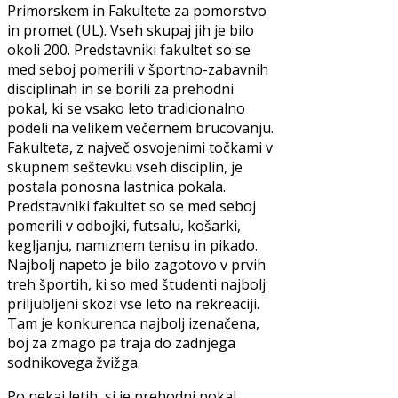
Primorskem in Fakultete za pomorstvo
in promet (UL). Vseh skupaj jih je bilo
okoli 200. Predstavniki fakultet so se
med seboj pomerili v športno-zabavnih
disciplinah in se borili za prehodni
pokal, ki se vsako leto tradicionalno
podeli na velikem večernem brucovanju.
Fakulteta, z največ osvojenimi točkami v
skupnem seštevku vseh disciplin, je
postala ponosna lastnica pokala.
Predstavniki fakultet so se med seboj
pomerili v odbojki, futsalu, košarki,
kegljanju, namiznem tenisu in pikado.
Najbolj napeto je bilo zagotovo v prvih
treh športih, ki so med študenti najbolj
priljubljeni skozi vse leto na rekreaciji.
Tam je konkurenca najbolj izenačena,
boj za zmago pa traja do zadnjega
sodnikovega žvižga.
Po nekaj letih, si je prehodni pokal