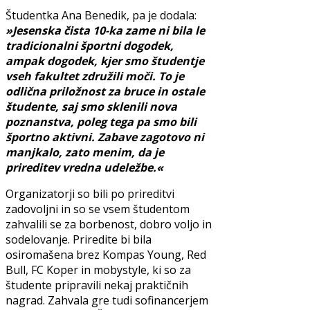
Študentka Ana Benedik, pa je dodala:
»Jesenska čista 10-ka zame ni bila le
tradicionalni športni dogodek,
ampak dogodek, kjer smo študentje
vseh fakultet združili moči. To je
odlična priložnost za bruce in ostale
študente, saj smo sklenili nova
poznanstva, poleg tega pa smo bili
športno aktivni. Zabave zagotovo ni
manjkalo, zato menim, da je
prireditev vredna udeležbe.«
Organizatorji so bili po prireditvi
zadovoljni in so se vsem študentom
zahvalili se za borbenost, dobro voljo in
sodelovanje. Priredite bi bila
osiromašena brez Kompas Young, Red
Bull, FC Koper in mobystyle, ki so za
študente pripravili nekaj praktičnih
nagrad. Zahvala gre tudi sofinancerjem