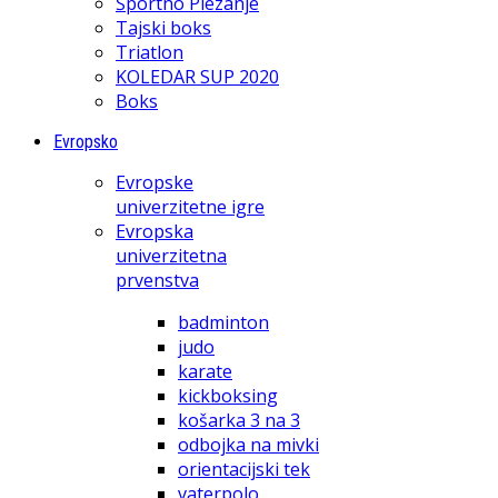
Športno Plezanje
Tajski boks
Triatlon
KOLEDAR SUP 2020
Boks
Evropsko
Evropske
univerzitetne igre
Evropska
univerzitetna
prvenstva
badminton
judo
karate
kickboksing
košarka 3 na 3
odbojka na mivki
orientacijski tek
vaterpolo