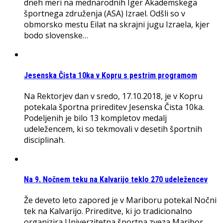
dneh meri na mednarodnih Iger Akademskega
športnega združenja (ASA) Izrael. Odšli so v
obmorsko mestu Eilat na skrajni jugu Izraela, kjer
bodo slovenske…
Jesenska Čista 10ka v Kopru s pestrim programom
Na Rektorjev dan v sredo, 17.10.2018, je v Kopru
potekala športna prireditev Jesenska Čista 10ka.
Podeljenih je bilo 13 kompletov medalj
udeležencem, ki so tekmovali v desetih športnih
disciplinah.
Na 9. Nočnem teku na Kalvarijo teklo 270 udeležencev
Že deveto leto zapored je v Mariboru potekal Nočni
tek na Kalvarijo. Prireditve, ki jo tradicionalno
organizira Univerzitetna športna zveza Maribor