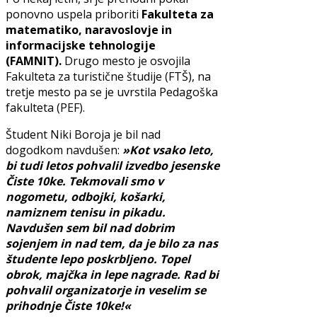
ponovno uspela priboriti
Fakulteta za
matematiko, naravoslovje in
informacijske tehnologije
(FAMNIT).
Drugo mesto je osvojila
Fakulteta za turistične študije (FTŠ), na
tretje mesto pa se je uvrstila Pedagoška
fakulteta (PEF).
Študent Niki Boroja je bil nad
dogodkom navdušen:
»Kot vsako leto,
bi tudi letos pohvalil izvedbo jesenske
Čiste 10ke. Tekmovali smo v
nogometu, odbojki, košarki,
namiznem tenisu in pikadu.
Navdušen sem bil nad dobrim
sojenjem in nad tem, da je bilo za nas
študente lepo poskrbljeno. Topel
obrok, majčka in lepe nagrade. Rad bi
pohvalil organizatorje in veselim se
prihodnje Čiste 10ke!«