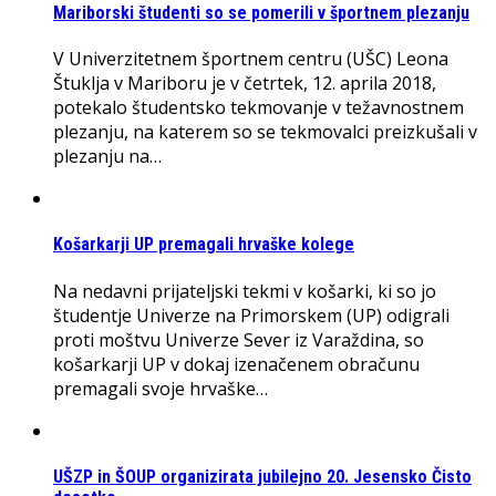
Mariborski študenti so se pomerili v športnem plezanju
V Univerzitetnem športnem centru (UŠC) Leona
Štuklja v Mariboru je v četrtek, 12. aprila 2018,
potekalo študentsko tekmovanje v težavnostnem
plezanju, na katerem so se tekmovalci preizkušali v
plezanju na…
Košarkarji UP premagali hrvaške kolege
Na nedavni prijateljski tekmi v košarki, ki so jo
študentje Univerze na Primorskem (UP) odigrali
proti moštvu Univerze Sever iz Varaždina, so
košarkarji UP v dokaj izenačenem obračunu
premagali svoje hrvaške…
UŠZP in ŠOUP organizirata jubilejno 20. Jesensko Čisto