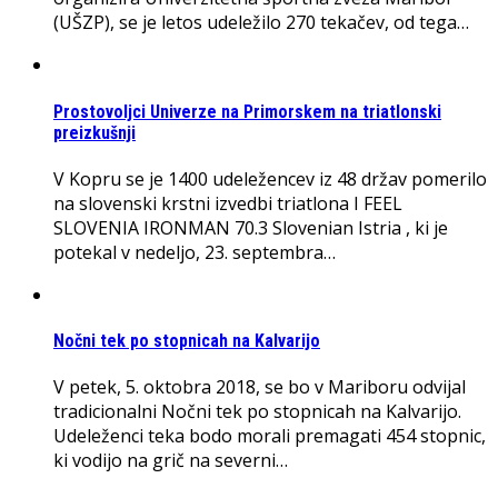
(UŠZP), se je letos udeležilo 270 tekačev, od tega…
Prostovoljci Univerze na Primorskem na triatlonski
preizkušnji
V Kopru se je 1400 udeležencev iz 48 držav pomerilo
na slovenski krstni izvedbi triatlona I FEEL
SLOVENIA IRONMAN 70.3 Slovenian Istria , ki je
potekal v nedeljo, 23. septembra…
Nočni tek po stopnicah na Kalvarijo
V petek, 5. oktobra 2018, se bo v Mariboru odvijal
tradicionalni Nočni tek po stopnicah na Kalvarijo.
Udeleženci teka bodo morali premagati 454 stopnic,
ki vodijo na grič na severni…