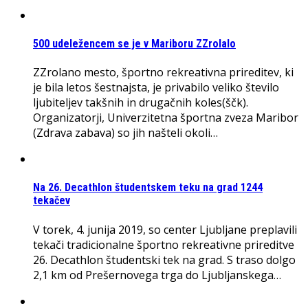
500 udeležencem se je v Mariboru ZZrolalo
ZZrolano mesto, športno rekreativna prireditev, ki
je bila letos šestnajsta, je privabilo veliko število
ljubiteljev takšnih in drugačnih koles(ščk).
Organizatorji, Univerzitetna športna zveza Maribor
(Zdrava zabava) so jih našteli okoli…
Na 26. Decathlon študentskem teku na grad 1244
tekačev
V torek, 4. junija 2019, so center Ljubljane preplavili
tekači tradicionalne športno rekreativne prireditve
26. Decathlon študentski tek na grad. S traso dolgo
2,1 km od Prešernovega trga do Ljubljanskega…