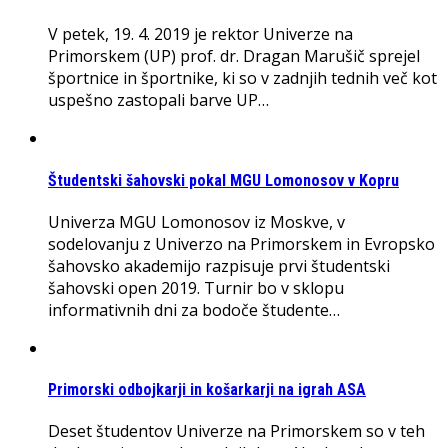
V petek, 19. 4. 2019 je rektor Univerze na
Primorskem (UP) prof. dr. Dragan Marušič sprejel
športnice in športnike, ki so v zadnjih tednih več kot
uspešno zastopali barve UP…
Študentski šahovski pokal MGU Lomonosov v Kopru
Univerza MGU Lomonosov iz Moskve, v
sodelovanju z Univerzo na Primorskem in Evropsko
šahovsko akademijo razpisuje prvi študentski
šahovski open 2019. Turnir bo v sklopu
informativnih dni za bodoče študente…
Primorski odbojkarji in košarkarji na igrah ASA
Deset študentov Univerze na Primorskem so v teh