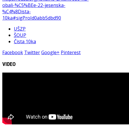
obali-%C5%BEe-22-jesenska-
%C4%8Dista-
10ka#sigProId0abb5dbd90
UŠZP
ŠOUP
Čista 10ka
Facebook
Twitter
Google+
Pinterest
VIDEO