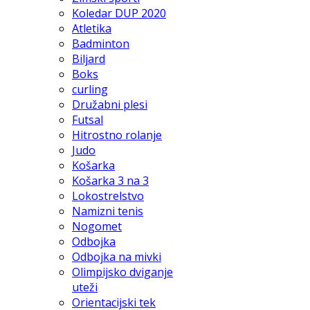
Koledar DUP 2020
Atletika
Badminton
Biljard
Boks
curling
Družabni plesi
Futsal
Hitrostno rolanje
Judo
Košarka
Košarka 3 na 3
Lokostrelstvo
Namizni tenis
Nogomet
Odbojka
Odbojka na mivki
Olimpijsko dviganje
uteži
Orientacijski tek