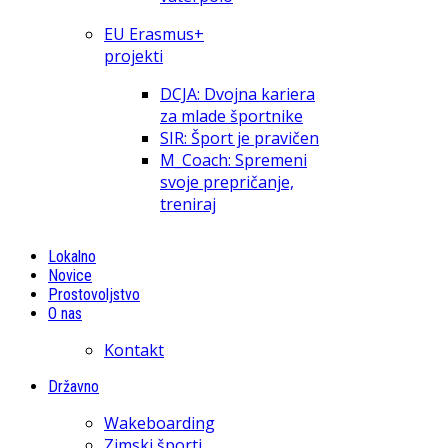
EU Erasmus+
projekti
DCJA: Dvojna kariera
za mlade športnike
SIR: Šport je pravičen
M_Coach: Spremeni
svoje prepričanje,
treniraj
Lokalno
Novice
Prostovoljstvo
O nas
Kontakt
Državno
Wakeboarding
Zimski športi