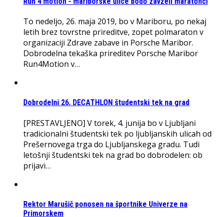
Run 4 motion - mariborske ulice bodo zavzeli maratonci
To nedeljo, 26. maja 2019, bo v Mariboru, po nekaj
letih brez tovrstne prireditve, zopet polmaraton v
organizaciji Zdrave zabave in Porsche Maribor.
Dobrodelna tekaška prireditev Porsche Maribor
Run4Motion v…
Dobrodelni 26. DECATHLON študentski tek na grad
[PRESTAVLJENO] V torek, 4. junija bo v Ljubljani
tradicionalni študentski tek po ljubljanskih ulicah od
Prešernovega trga do Ljubljanskega gradu. Tudi
letošnji študentski tek na grad bo dobrodelen: ob
prijavi…
Rektor Marušič ponosen na športnike Univerze na
Primorskem