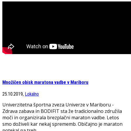
Množičen obisk maratona vadbe v Mariboru
25.10.2019,
Lokalno
Univerzitetna športna zveza Univerze v Mariboru -
Zdrava zabava in BODIFIT sta že tradicionalno združila
moči in organizirala brezplačni maraton vadbe. Letos
smo doživeli kar nekaj sprememb. Običajno je maraton
potekal na treh...