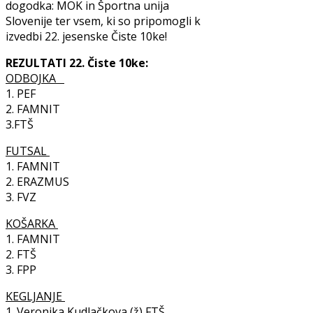
dogodka: MOK in Športna unija
Slovenije ter vsem, ki so pripomogli k
izvedbi 22. jesenske Čiste 10ke!
REZULTATI 22. Čiste 10ke:
ODBOJKA
1. PEF
2. FAMNIT
3.FTŠ
FUTSAL
1. FAMNIT
2. ERAZMUS
3. FVZ
KOŠARKA
1. FAMNIT
2. FTŠ
3. FPP
KEGLJANJE
1. Veronika Kudlačkova (ž) FTŠ