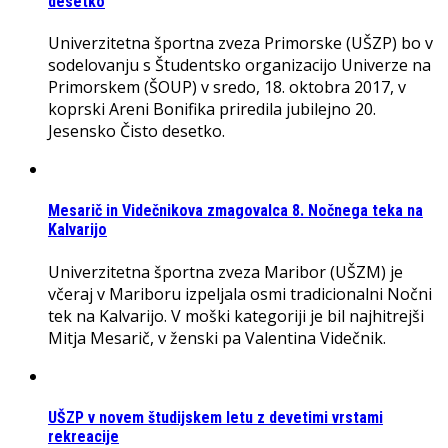
desetko
Univerzitetna športna zveza Primorske (UŠZP) bo v
sodelovanju s Študentsko organizacijo Univerze na
Primorskem (ŠOUP) v sredo, 18. oktobra 2017, v
koprski Areni Bonifika priredila jubilejno 20.
Jesensko Čisto desetko.
Mesarič in Videčnikova zmagovalca 8. Nočnega teka na
Kalvarijo
Univerzitetna športna zveza Maribor (UŠZM) je
včeraj v Mariboru izpeljala osmi tradicionalni Nočni
tek na Kalvarijo. V moški kategoriji je bil najhitrejši
Mitja Mesarič, v ženski pa Valentina Videčnik.
UŠZP v novem študijskem letu z devetimi vrstami
rekreacije