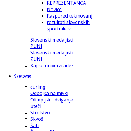
REPREZENTANCA
Novice
Razpored tekmovanj
rezultati slovenskih
športnikov
Slovenski medaljisti
PUNI
Slovenski medaljisti
ZUNI
Kaj so univerzijade?
Svetovno
curling
Odbojka na mivki
Olimpijsko dviganje
uteži
Strelstvo
Skvoš
Šah