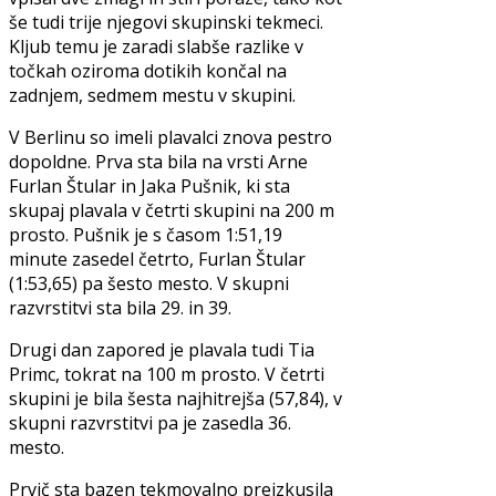
še tudi trije njegovi skupinski tekmeci.
Kljub temu je zaradi slabše razlike v
točkah oziroma dotikih končal na
zadnjem, sedmem mestu v skupini.
V Berlinu so imeli plavalci znova pestro
dopoldne. Prva sta bila na vrsti Arne
Furlan Štular in Jaka Pušnik, ki sta
skupaj plavala v četrti skupini na 200 m
prosto. Pušnik je s časom 1:51,19
minute zasedel četrto, Furlan Štular
(1:53,65) pa šesto mesto. V skupni
razvrstitvi sta bila 29. in 39.
Drugi dan zapored je plavala tudi Tia
Primc, tokrat na 100 m prosto. V četrti
skupini je bila šesta najhitrejša (57,84), v
skupni razvrstitvi pa je zasedla 36.
mesto.
Prvič sta bazen tekmovalno preizkusila