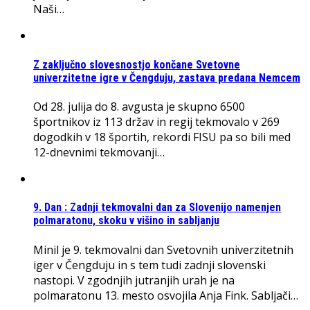
Naši…
Z zaključno slovesnostjo končane Svetovne
univerzitetne igre v Čengduju, zastava predana Nemcem
Od 28. julija do 8. avgusta je skupno 6500
športnikov iz 113 držav in regij tekmovalo v 269
dogodkih v 18 športih, rekordi FISU pa so bili med
12-dnevnimi tekmovanji…
9. Dan : Zadnji tekmovalni dan za Slovenijo namenjen
polmaratonu, skoku v višino in sabljanju
Minil je 9. tekmovalni dan Svetovnih univerzitetnih
iger v Čengduju in s tem tudi zadnji slovenski
nastopi. V zgodnjih jutranjih urah je na
polmaratonu 13. mesto osvojila Anja Fink. Sabljači…