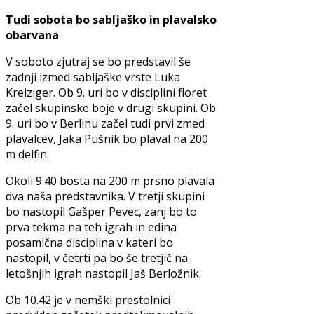
Tudi sobota bo sabljaško in plavalsko
obarvana
V soboto zjutraj se bo predstavil še
zadnji izmed sabljaške vrste Luka
Kreiziger. Ob 9. uri bo v disciplini floret
začel skupinske boje v drugi skupini. Ob
9. uri bo v Berlinu začel tudi prvi zmed
plavalcev, Jaka Pušnik bo plaval na 200
m delfin.
Okoli 9.40 bosta na 200 m prsno plavala
dva naša predstavnika. V tretji skupini
bo nastopil Gašper Pevec, zanj bo to
prva tekma na teh igrah in edina
posamična disciplina v kateri bo
nastopil, v četrti pa bo še tretjič na
letošnjih igrah nastopil Jaš Berložnik.
Ob 10.42 je v nemški prestolnici