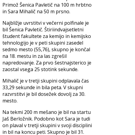
Primož Šenica Pavletič na 100 m hrbtno
in Sara Mihalič na 50 m prsno.
Najbližje uvrstitvi v večerni polfinale je
bil Šenica Pavletič. Štiriindvajsetletni
študent fakultete za kemijo in kemijsko
tehnologijo je v peti skupini zasedel
sedmo mesto (55,76), skupno je končal
na 18. mestu in za las zgrešil
napredovanje. Za prvo šestnajsterico je
zaostal vsega 25 stotink sekunde.
Mihalič je v tretji skupini odplavala čas
33,29 sekunde in bila peta. V skupni
razvrstitvi je bil dosežek dovolj za 30.
mesto.
Na tekmi 200 m mešano je bil na startu
Jaš Berložnik. Podobno kot Sara je tudi
on plaval v tretji skupini v svoji disciplini
in bil na koncu peti. Skupno je bil 31.