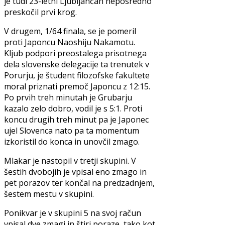
je tudi 23-letni Ljubljančan neposredno
preskočil prvi krog.
V drugem, 1/64 finala, se je pomeril
proti Japoncu Naoshiju Nakamotu.
Kljub podpori preostalega prisotnega
dela slovenske delegacije ta trenutek v
Porurju, je študent filozofske fakultete
moral priznati premoč Japoncu z 12:15.
Po prvih treh minutah je Grubarju
kazalo zelo dobro, vodil je s 5:1. Proti
koncu drugih treh minut pa je Japonec
ujel Slovenca nato pa ta momentum
izkoristil do konca in unovčil zmago.
Mlakar je nastopil v tretji skupini. V
šestih dvobojih je vpisal eno zmago in
pet porazov ter končal na predzadnjem,
šestem mestu v skupini.
Ponikvar je v skupini 5 na svoj račun
vpisal dve zmagi in štiri poraze, tako kot