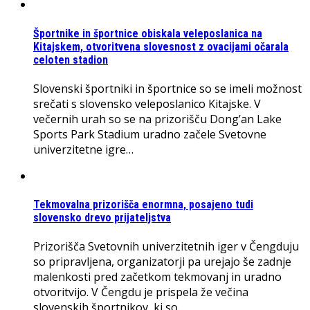
Športnike in športnice obiskala veleposlanica na
Kitajskem, otvoritvena slovesnost z ovacijami očarala
celoten stadion
Slovenski športniki in športnice so se imeli možnost
srečati s slovensko veleposlanico Kitajske. V
večernih urah so se na prizorišču Dong’an Lake
Sports Park Stadium uradno začele Svetovne
univerzitetne igre…
Tekmovalna prizorišča enormna, posajeno tudi
slovensko drevo prijateljstva
Prizorišča Svetovnih univerzitetnih iger v Čengduju
so pripravljena, organizatorji pa urejajo še zadnje
malenkosti pred začetkom tekmovanj in uradno
otvoritvijo. V Čengdu je prispela že večina
slovenskih športnikov, ki so…