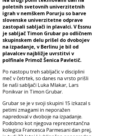
Na drugi polni tekmovalni dan na
poletnih svetovnih univerzitetnih
igrah v nemškem Porurju so barve
slovenske univerzitetne odprave
zastopali sabljači in plavalci. V Essnu
je sabljač Timon Grubar po odličnem
skupinskem delu prišel do dvobojev
na izpadanje, v Berlinu je bil od
plavalcev najbližje uvrstitvi v
polfinale Primož Šenica Pavletič.
Po nastopu treh sabljačic v disciplini
meč v četrtek, so danes na vrsto prišli
še naši sabljači Luka Mlakar, Lars
Ponikvar in Timon Grubar.
Grubar se je v svoji skupini 15 izkazal s
petimi zmagami in neporažen
napredoval v dvoboje na izpadanje.
Podobno kot njegova reprezentančna
kolegica Francesca Parmesani dan prej,