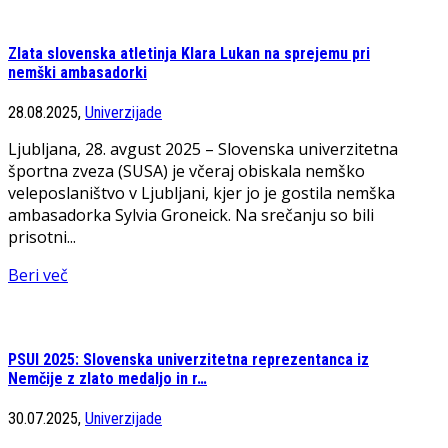
Zlata slovenska atletinja Klara Lukan na sprejemu pri
nemški ambasadorki
28.08.2025,
Univerzijade
Ljubljana, 28. avgust 2025 – Slovenska univerzitetna
športna zveza (SUSA) je včeraj obiskala nemško
veleposlaništvo v Ljubljani, kjer jo je gostila nemška
ambasadorka Sylvia Groneick. Na srečanju so bili
prisotni...
Beri več
PSUI 2025: Slovenska univerzitetna reprezentanca iz
Nemčije z zlato medaljo in r…
30.07.2025,
Univerzijade