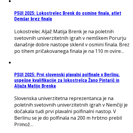
PSUI 2025: Lokostrelec Brenk do osmine finala, atlet
Demšar brez finala
Lokostrelec Aljaž Matija Brenk je na poletnih
svetovnih univerzitetnih igrah v nemškem Porurju
današnje dobre nastope sklenil v osmini finala. Brez
po tihem pričakovanega finala je na 110 m ovire…
PSUI 2025: Prvi slovenski plavalni polfinale v Berlinu,
uspešne kvalifikacije za lokostrelca Žano Pintarič in
Aljaža Matijo Brenka
Slovenska univerzitetna reprezentanca je na
poletnih svetovnih univerzitetnih igrah v Nemčiji je
dočakala tudi prvi plavalni polfinalni nastop. V
Berlinu se je do polfinala na 200 m hrbtno prebil
Primož…