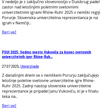
V nedeljo je z zaključno slovesnostjo v Duisbrug padel
zastor nad letošnjimi poletnimi svetovnimi
univerzitetnimi igrami Rhine-Ruhr 2025 v nemški regiji
Porurje. Slovenska univerzitetna reprezentanca je na
igrah v Nemčiji...
Beri več
PSUI 2025: Sedmo mesto Vukoviča za konec svetovnih
univerzitetnih iger Rhine-Ruh…
27.07.2025,
Univerzijade
Z današnjim dnem se v nemškem Porurju zaključujejo
letošnje poletne svetovne univerzitetne igre Rhine-
Ruhr 2025. Zadnji nastop slovenske univerzitetne
reprezentance je pripadel Janu Vukoviču, ki je v finalu
teka na...
Beri več