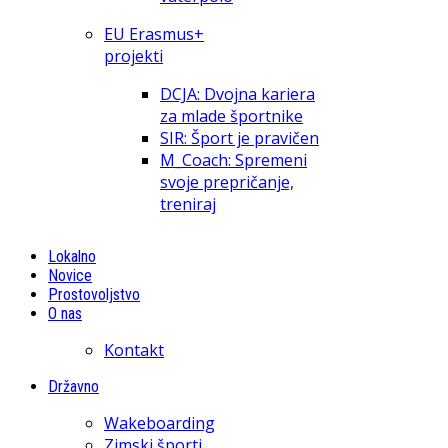
EU Erasmus+
projekti
DCJA: Dvojna kariera
za mlade športnike
SIR: Šport je pravičen
M_Coach: Spremeni
svoje prepričanje,
treniraj
Lokalno
Novice
Prostovoljstvo
O nas
Kontakt
Državno
Wakeboarding
Zimski športi