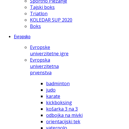
Športno Plezanje
Tajski boks
Triatlon
KOLEDAR SUP 2020
Boks
Evropsko
Evropske
univerzitetne igre
Evropska
univerzitetna
prvenstva
badminton
judo
karate
kickboksing
košarka 3 na 3
odbojka na mivki
orientacijski tek
vaterpolo