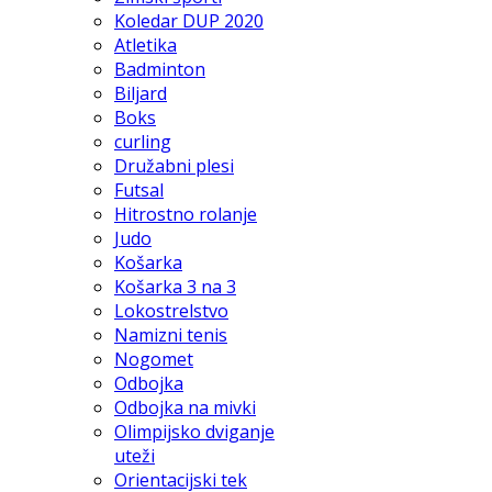
Koledar DUP 2020
Atletika
Badminton
Biljard
Boks
curling
Družabni plesi
Futsal
Hitrostno rolanje
Judo
Košarka
Košarka 3 na 3
Lokostrelstvo
Namizni tenis
Nogomet
Odbojka
Odbojka na mivki
Olimpijsko dviganje
uteži
Orientacijski tek