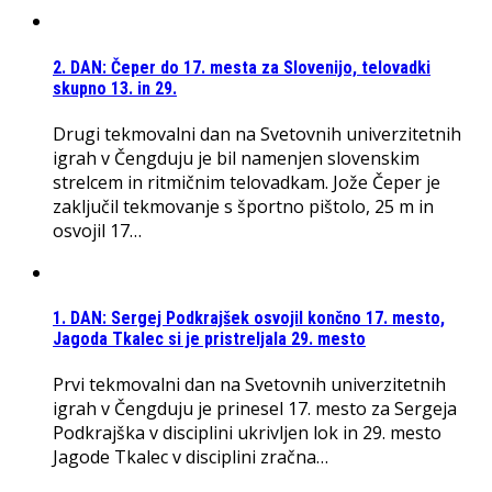
2. DAN: Čeper do 17. mesta za Slovenijo, telovadki
skupno 13. in 29.
Drugi tekmovalni dan na Svetovnih univerzitetnih
igrah v Čengduju je bil namenjen slovenskim
strelcem in ritmičnim telovadkam. Jože Čeper je
zaključil tekmovanje s športno pištolo, 25 m in
osvojil 17…
1. DAN: Sergej Podkrajšek osvojil končno 17. mesto,
Jagoda Tkalec si je pristreljala 29. mesto
Prvi tekmovalni dan na Svetovnih univerzitetnih
igrah v Čengduju je prinesel 17. mesto za Sergeja
Podkrajška v disciplini ukrivljen lok in 29. mesto
Jagode Tkalec v disciplini zračna…