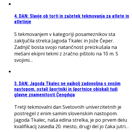
4. DAN: Slavje ob torti in začetek tekmovanja za atlete in
atletinje
S tekmovanjem v kategoriji posameznikov sta
zaključila strelca Jagoda Tkalec in Jože Čeper.
Zadnjič bosta svojo natančnost preizkušala na
mešani ekipni tekmi z zračno pištolo na 10 m. S
svojimi…
3. DAN: Jagoda Tkalec ne najbolj zadovoljna s svojim
nastopom, ostali športniki in športnice obiskali tudi
glavne znamenitosti Čengduja
Tretji tekmovalni dan Svetovnih univerzitetnih je
postregel z enim samim slovenskim nastopom.
Jagoda Tkalec, naša edina strelka, je po prvem delu
kvalifikacij zasedla 20. mesto, drugi del jo čaka jutri…