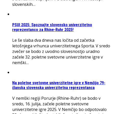
slovenskih…
PSUI 2025: Spoznajte slovensko univerzitetno
reprezentanco za Rhine-Ruhr 2025!
Le še slaba dva dneva nas ločita od začetka
letošnjega vrhunca univerzitetnega športa. V sredo
zvečer se bodo z uvodno slovesnostjo uradno
začele 32. poletne svetovne univerzitetne igre v
nemški…
Na poletne svetovne univerzitetne igre v Nemčijo 79-
članska slovenska univerzitetna reprezentanca
V nemški regiji Porurje (Rhine-Ruhr) se bodo v
sredo, 16. julija, začele poletne svetovne
univerzitetne igre 2025. V Nemčijo bo odpotovalo