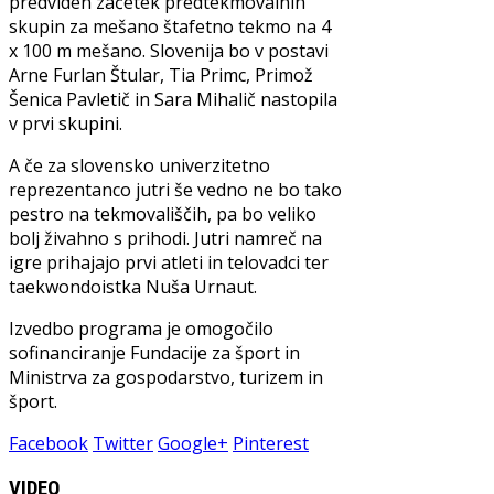
predviden začetek predtekmovalnih
skupin za mešano štafetno tekmo na 4
x 100 m mešano. Slovenija bo v postavi
Arne Furlan Štular, Tia Primc, Primož
Šenica Pavletič in Sara Mihalič nastopila
v prvi skupini.
A če za slovensko univerzitetno
reprezentanco jutri še vedno ne bo tako
pestro na tekmovališčih, pa bo veliko
bolj živahno s prihodi. Jutri namreč na
igre prihajajo prvi atleti in telovadci ter
taekwondoistka Nuša Urnaut.
Izvedbo programa je omogočilo
sofinanciranje Fundacije za šport in
Ministrva za gospodarstvo, turizem in
šport.
Facebook
Twitter
Google+
Pinterest
VIDEO