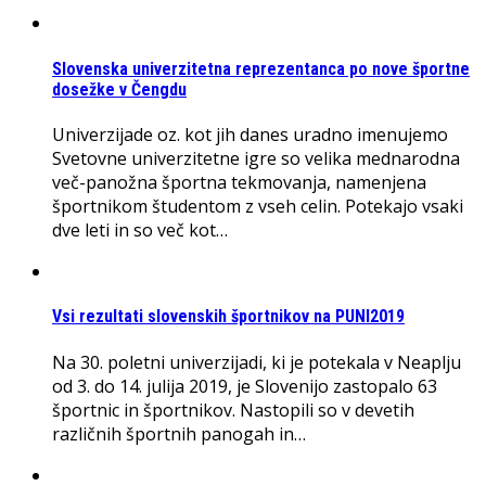
Slovenska univerzitetna reprezentanca po nove športne
dosežke v Čengdu
Univerzijade oz. kot jih danes uradno imenujemo
Svetovne univerzitetne igre so velika mednarodna
več-panožna športna tekmovanja, namenjena
športnikom študentom z vseh celin. Potekajo vsaki
dve leti in so več kot…
Vsi rezultati slovenskih športnikov na PUNI2019
Na 30. poletni univerzijadi, ki je potekala v Neaplju
od 3. do 14. julija 2019, je Slovenijo zastopalo 63
športnic in športnikov. Nastopili so v devetih
različnih športnih panogah in…