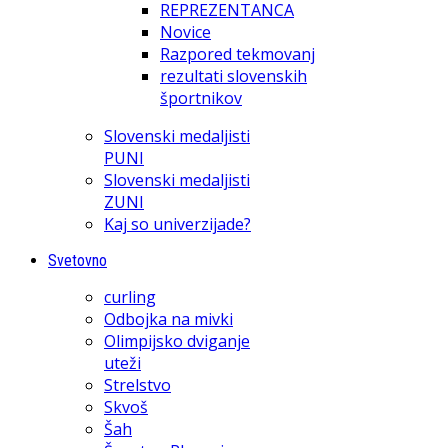
REPREZENTANCA
Novice
Razpored tekmovanj
rezultati slovenskih
športnikov
Slovenski medaljisti
PUNI
Slovenski medaljisti
ZUNI
Kaj so univerzijade?
Svetovno
curling
Odbojka na mivki
Olimpijsko dviganje
uteži
Strelstvo
Skvoš
Šah