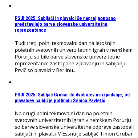
PSUI 2025: Sabljači in plavalci še naprej ponosno
predstavljajo barve slovenske univerzitetne
reprezentance
Tudi tretji polni tekmovalni dan na letošnjih
poletnih svetovnih univerzitetnih igrah v nemškem
Porurju so bile barve slovenske univerzitetne
reprezentance zastopane v plavanju in sabljanju.
Prvič so plavalci v Berlinu…
PSUI 2025: Sabljač Grubar do dvobojev na izpadanje, od
plavalcev najbližje polfinalu Šenica Pavletič
Na drugi polni tekmovalni dan na poletnih
svetovnih univerzitetnih igrah v nemškem Porurju
so barve slovenske univerzitetne odprave zastopali
sabljači in plavalci. V Essnu je sabljač Timon Grubar