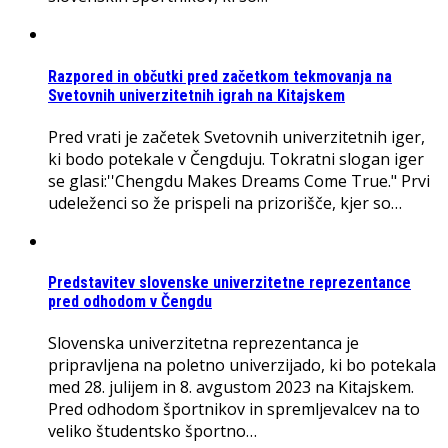
Razpored in občutki pred začetkom tekmovanja na
Svetovnih univerzitetnih igrah na Kitajskem
Pred vrati je začetek Svetovnih univerzitetnih iger,
ki bodo potekale v Čengduju. Tokratni slogan iger
se glasi:''Chengdu Makes Dreams Come True." Prvi
udeleženci so že prispeli na prizorišče, kjer so…
Predstavitev slovenske univerzitetne reprezentance
pred odhodom v Čengdu
Slovenska univerzitetna reprezentanca je
pripravljena na poletno univerzijado, ki bo potekala
med 28. julijem in 8. avgustom 2023 na Kitajskem.
Pred odhodom športnikov in spremljevalcev na to
veliko študentsko športno…