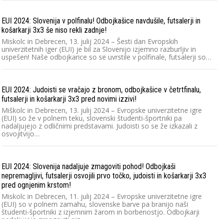
EUI 2024: Slovenija v polfinalu! Odbojkašice navdušile, futsalerji in
košarkarji 3x3 še niso rekli zadnje!
Miskolc in Debrecen, 13. julij 2024 – Šesti dan Evropskih
univerzitetnih iger (EUI) je bil za Slovenijo izjemno razburljiv in
uspešen! Naše odbojkarice so se uvrstile v polfinale, futsalerji so…
EUI 2024: Judoisti se vračajo z bronom, odbojkašice v četrtfinalu,
futsalerji in košarkarji 3x3 pred novimi izzivi!
Miškolc in Debrecen, 13. julij 2024 – Evropske univerzitetne igre
(EUI) so že v polnem teku, slovenski študenti-športniki pa
nadaljujejo z odličnimi predstavami. Judoisti so se že izkazali z
osvojitvijo…
EUI 2024: Slovenija nadaljuje zmagoviti pohod! Odbojkaši
nepremagljivi, futsalerji osvojili prvo točko, judoisti in košarkarji 3x3
pred ognjenim krstom!
Miskolc in Debrecen, 11. julij 2024 – Evropske univerzitetne igre
(EUI) so v polnem zamahu, slovenske barve pa branijo naši
študenti-športniki z izjemnim žarom in borbenostjo. Odbojkarji