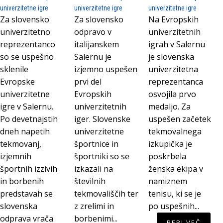
univerzitetne igre
univerzitetne igre
univerzitetne igre
Za slovensko
Za slovensko
Na Evropskih
univerzitetno
odpravo v
univerzitetnih
reprezentanco
italijanskem
igrah v Salernu
so se uspešno
Salernu je
je slovenska
sklenile
izjemno uspešen
univerzitetna
Evropske
prvi del
reprezentanca
univerzitetne
Evropskih
osvojila prvo
igre v Salernu.
univerzitetnih
medaljo. Za
Po devetnajstih
iger. Slovenske
uspešen začetek
dneh napetih
univerzitetne
tekmovalnega
tekmovanj,
športnice in
izkupička je
izjemnih
športniki so se
poskrbela
športnih izzivih
izkazali na
ženska ekipa v
in borbenih
številnih
namiznem
predstavah se
tekmovališčih ter
tenisu, ki se je
slovenska
z zrelimi in
po uspešnih...
odprava vrača
borbenimi...
BERI VEČ