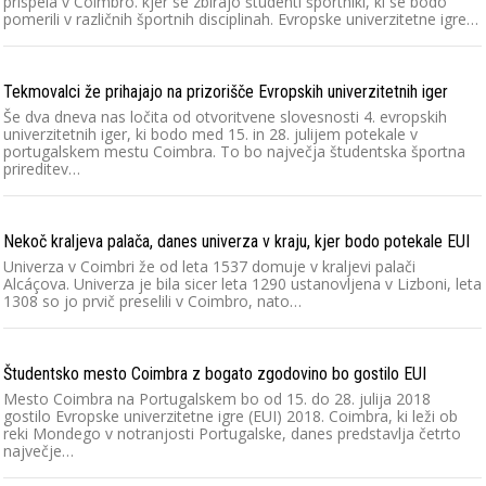
prispela v Coimbro. kjer se zbirajo študenti športniki, ki se bodo
pomerili v različnih športnih disciplinah. Evropske univerzitetne igre…
Tekmovalci že prihajajo na prizorišče Evropskih univerzitetnih iger
Še dva dneva nas ločita od otvoritvene slovesnosti 4. evropskih
univerzitetnih iger, ki bodo med 15. in 28. julijem potekale v
portugalskem mestu Coimbra. To bo največja študentska športna
prireditev…
Nekoč kraljeva palača, danes univerza v kraju, kjer bodo potekale EUI
Univerza v Coimbri že od leta 1537 domuje v kraljevi palači
Alcáçova. Univerza je bila sicer leta 1290 ustanovljena v Lizboni, leta
1308 so jo prvič preselili v Coimbro, nato…
Študentsko mesto Coimbra z bogato zgodovino bo gostilo EUI
Mesto Coimbra na Portugalskem bo od 15. do 28. julija 2018
gostilo Evropske univerzitetne igre (EUI) 2018. Coimbra, ki leži ob
reki Mondego v notranjosti Portugalske, danes predstavlja četrto
največje…