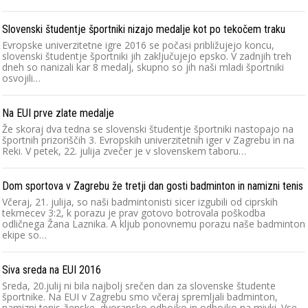
Slovenski študentje športniki nizajo medalje kot po tekočem traku
Evropske univerzitetne igre 2016 se počasi približujejo koncu,
slovenski študentje športniki jih zaključujejo epsko. V zadnjih treh
dneh so nanizali kar 8 medalj, skupno so jih naši mladi športniki
osvojili…
Na EUI prve zlate medalje
Že skoraj dva tedna se slovenski študentje športniki nastopajo na
športnih prizoriščih 3. Evropskih univerzitetnih iger v Zagrebu in na
Reki. V petek, 22. julija zvečer je v slovenskem taboru…
Dom sportova v Zagrebu že tretji dan gosti badminton in namizni tenis
Včeraj, 21. julija, so naši badmintonisti sicer izgubili od ciprskih
tekmecev 3:2, k porazu je prav gotovo botrovala poškodba
odličnega Žana Laznika. A kljub ponovnemu porazu naše badminton
ekipe so…
Siva sreda na EUI 2016
Sreda, 20.julij ni bila najbolj srečen dan za slovenske študente
športnike. Na EUI v Zagrebu smo včeraj spremljali badminton,
namizni tenis-ženske, dvoransko odbojko in odbojko na mivki. Vse