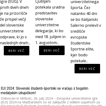
Ljubljani
igre (EUG). V
univerzitetnega
potekala uradna
prvih dveh dneh
športa. Čez
predstavitev
je na prizorišče
natanko 40 dni
slovenske
že prispel večji
se bo italijanski
univerzitetne
del slovenske
Salerno prelevil v
delegacije, ki bo
univerzitetne
središče
med 18. julijem in
odprave, ki jo v
evropske
1. avgustom...
naslednjih dneh...
študentske
športne elite,
BERI VEČ
BERI VEČ
kjer bodo
potekale...
BERI VEČ
EUI 2024: Slovenski študenti-športniki se vračajo z bogatim
medaljskim izkupičkom!
Debrecen in Miškolc, 26. julij 2024 – Evropske univerzitetne igre
(EUI) 2024 na Madžarskem so se zaključile z velikim uspehom za
Slovenijo! Naši študenti-športniki so se izkazali z izjemnimi dosežki…