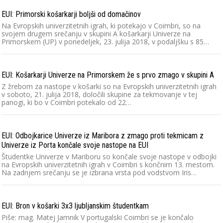
EUI: Primorski košarkarji boljši od domačinov
Na Evropskih univerzitetnih igrah, ki potekajo v Coimbri, so na
svojem drugem srečanju v skupini A košarkarji Univerze na
Primorskem (UP) v ponedeljek, 23. julija 2018, v podaljšku s 85…
EUI: Košarkarji Univerze na Primorskem že s prvo zmago v skupini A
Z žrebom za nastope v košarki so na Evropskih univerzitetnih igrah
v soboto, 21. julija 2018, določili skupine za tekmovanje v tej
panogi, ki bo v Coimbri potekalo od 22…
EUI: Odbojkarice Univerze iz Maribora z zmago proti tekmicam z
Univerze iz Porta končale svoje nastope na EUI
Študentke Univerze v Mariboru so končale svoje nastope v odbojki
na Evropskih univerzitetnih igrah v Coimbri s končnim 13. mestom.
Na zadnjem srečanju se je izbrana vrsta pod vodstvom Iris…
EUI: Bron v košarki 3x3 ljubljanskim študentkam
Piše: mag. Matej Jamnik V portugalski Coimbri se je končalo