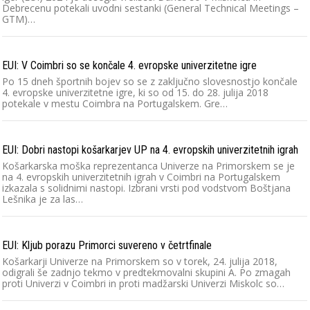
Debrecenu potekali uvodni sestanki (General Technical Meetings –
GTM)…
EUI: V Coimbri so se končale 4. evropske univerzitetne igre
Po 15 dneh športnih bojev so se z zaključno slovesnostjo končale
4. evropske univerzitetne igre, ki so od 15. do 28. julija 2018
potekale v mestu Coimbra na Portugalskem. Gre…
EUI: Dobri nastopi košarkarjev UP na 4. evropskih univerzitetnih igrah
Košarkarska moška reprezentanca Univerze na Primorskem se je
na 4. evropskih univerzitetnih igrah v Coimbri na Portugalskem
izkazala s solidnimi nastopi. Izbrani vrsti pod vodstvom Boštjana
Lešnika je za las…
EUI: Kljub porazu Primorci suvereno v četrtfinale
Košarkarji Univerze na Primorskem so v torek, 24. julija 2018,
odigrali še zadnjo tekmo v predtekmovalni skupini A. Po zmagah
proti Univerzi v Coimbri in proti madžarski Univerzi Miskolc so…