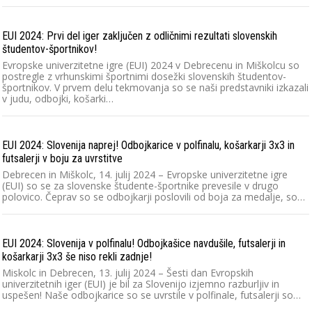
EUI 2024: Prvi del iger zaključen z odličnimi rezultati slovenskih
študentov-športnikov!
Evropske univerzitetne igre (EUI) 2024 v Debrecenu in Miškolcu so
postregle z vrhunskimi športnimi dosežki slovenskih študentov-
športnikov. V prvem delu tekmovanja so se naši predstavniki izkazali
v judu, odbojki, košarki…
EUI 2024: Slovenija naprej! Odbojkarice v polfinalu, košarkarji 3x3 in
futsalerji v boju za uvrstitve
Debrecen in Miškolc, 14. julij 2024 – Evropske univerzitetne igre
(EUI) so se za slovenske študente-športnike prevesile v drugo
polovico. Čeprav so se odbojkarji poslovili od boja za medalje, so…
EUI 2024: Slovenija v polfinalu! Odbojkašice navdušile, futsalerji in
košarkarji 3x3 še niso rekli zadnje!
Miskolc in Debrecen, 13. julij 2024 – Šesti dan Evropskih
univerzitetnih iger (EUI) je bil za Slovenijo izjemno razburljiv in
uspešen! Naše odbojkarice so se uvrstile v polfinale, futsalerji so…