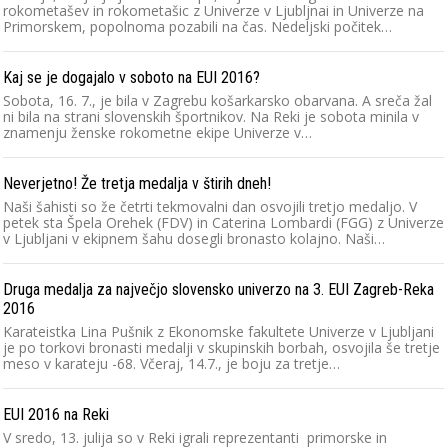
rokometašev in rokometašic z Univerze v Ljubljnai in Univerze na
Primorskem, popolnoma pozabili na čas. Nedeljski počitek…
Kaj se je dogajalo v soboto na EUI 2016?
Sobota, 16. 7., je bila v Zagrebu košarkarsko obarvana. A sreča žal
ni bila na strani slovenskih športnikov. Na Reki je sobota minila v
znamenju ženske rokometne ekipe Univerze v…
Neverjetno! Že tretja medalja v štirih dneh!
Naši šahisti so že četrti tekmovalni dan osvojili tretjo medaljo. V
petek sta Špela Orehek (FDV) in Caterina Lombardi (FGG) z Univerze
v Ljubljani v ekipnem šahu dosegli bronasto kolajno. Naši…
Druga medalja za največjo slovensko univerzo na 3. EUI Zagreb-Reka
2016
Karateistka Lina Pušnik z Ekonomske fakultete Univerze v Ljubljani
je po torkovi bronasti medalji v skupinskih borbah, osvojila še tretje
meso v karateju -68. Včeraj, 14.7., je boju za tretje…
EUI 2016 na Reki
V sredo, 13. julija so v Reki igrali reprezentanti primorske in