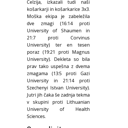
Celzija, izkazali tudi naši
košarkarji in košarkarice 3x3.
Moška ekipa je zabeležila
dve zmagi (16:14 proti
University of Shaumen in
21:7 proti Corvinus
University) ter en tesen
poraz (19:21 proti Magnus
University). Dekleta so bila
prav tako uspešna z dvema
zmagama (13:5 proti Gazi
University in 21:14 proti
Szechenyi Istvan University).
Jutri jih čaka še zadnja tekma
v skupini proti Lithuanian
University of Health
Sciences.