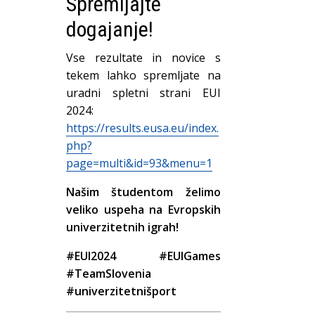
Spremljajte
dogajanje!
Vse rezultate in novice s
tekem lahko spremljate na
uradni spletni strani EUI
2024:
https://results.eusa.eu/index.
php?
page=multi&id=93&menu=1
Našim študentom želimo
veliko uspeha na Evropskih
univerzitetnih igrah!
#EUI2024 #EUIGames
#TeamSlovenia
#univerzitetnišport