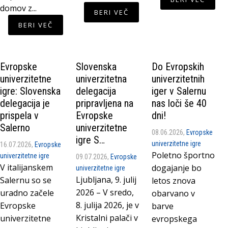
domov z...
BERI VEČ
BERI VEČ
Evropske
Slovenska
Do Evropskih
univerzitetne
univerzitetna
univerzitetnih
igre: Slovenska
delegacija
iger v Salernu
delegacija je
pripravljena na
nas loči še 40
prispela v
Evropske
dni!
Salerno
univerzitetne
08.06.2026,
Evropske
igre S…
univerzitetne igre
16.07.2026,
Evropske
Poletno športno
univerzitetne igre
09.07.2026,
Evropske
V italijanskem
dogajanje bo
univerzitetne igre
Ljubljana, 9. julij
Salernu so se
letos znova
2026 – V sredo,
uradno začele
obarvano v
8. julija 2026, je v
Evropske
barve
Kristalni palači v
univerzitetne
evropskega