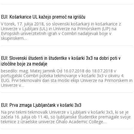
EUI: Košarkarice UL kažejo premoč na igrišču
V torek, 17. julija 2018, so slovenski košarkarji in košarkarice z
Univerze v Ljubljani (UL) in Univerze na Primorskem (UP) na
Evropskih univerzitetnih igrah v Coimbri nadaljevali boje v
skupinskem…
EUI: Slovenski študenti in študentke v košarki 3x3 na dobri poti v
izločilne boje za medalje
besedilo: mag. Matej Jamnik Od 16.07.2018 do 18.07.2018 v
portugalski Coimbri poteka tekmovanje v košarki 3x3 v okviru 4.
EUG. Prvi tekmovalni dan sta moški ekipi Univerze na Primorskem in
Univerze v…
EUI: Prva zmaga Ljubljančank v košarki 3x3
Na prvi tekmi tekmovalk Univerze v Ljubljani v košarki 3x3, ki se je
začela 16. julija ob 11.40, so ljubljanske študentke premagale svoje
tekmice z izraelske univerze Ohalo Academic College…