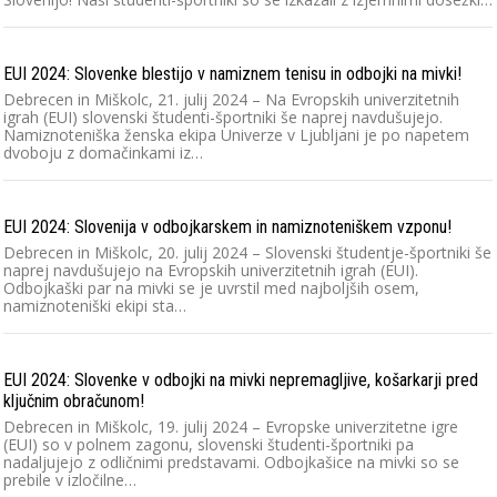
EUI 2024: Slovenke blestijo v namiznem tenisu in odbojki na mivki!
Debrecen in Miškolc, 21. julij 2024 – Na Evropskih univerzitetnih
igrah (EUI) slovenski študenti-športniki še naprej navdušujejo.
Namiznoteniška ženska ekipa Univerze v Ljubljani je po napetem
dvoboju z domačinkami iz…
EUI 2024: Slovenija v odbojkarskem in namiznoteniškem vzponu!
Debrecen in Miškolc, 20. julij 2024 – Slovenski študentje-športniki še
naprej navdušujejo na Evropskih univerzitetnih igrah (EUI).
Odbojkaški par na mivki se je uvrstil med najboljših osem,
namiznoteniški ekipi sta…
EUI 2024: Slovenke v odbojki na mivki nepremagljive, košarkarji pred
ključnim obračunom!
Debrecen in Miškolc, 19. julij 2024 – Evropske univerzitetne igre
(EUI) so v polnem zagonu, slovenski študenti-športniki pa
nadaljujejo z odličnimi predstavami. Odbojkašice na mivki so se
prebile v izločilne…