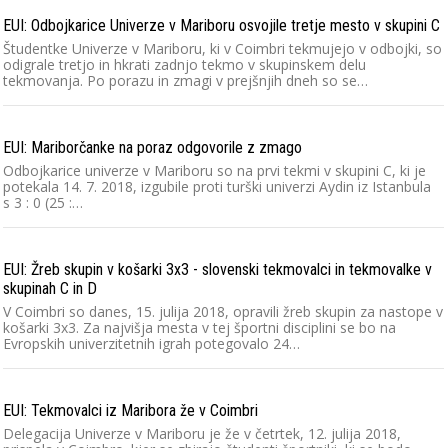
EUI: Odbojkarice Univerze v Mariboru osvojile tretje mesto v skupini C
Študentke Univerze v Mariboru, ki v Coimbri tekmujejo v odbojki, so
odigrale tretjo in hkrati zadnjo tekmo v skupinskem delu
tekmovanja. Po porazu in zmagi v prejšnjih dneh so se…
EUI: Mariborčanke na poraz odgovorile z zmago
Odbojkarice univerze v Mariboru so na prvi tekmi v skupini C, ki je
potekala 14. 7. 2018, izgubile proti turški univerzi Aydin iz Istanbula
s 3 : 0 (25 :…
EUI: Žreb skupin v košarki 3x3 - slovenski tekmovalci in tekmovalke v
skupinah C in D
V Coimbri so danes, 15. julija 2018, opravili žreb skupin za nastope v
košarki 3x3. Za najvišja mesta v tej športni disciplini se bo na
Evropskih univerzitetnih igrah potegovalo 24…
EUI: Tekmovalci iz Maribora že v Coimbri
Delegacija Univerze v Mariboru je že v četrtek, 12. julija 2018,