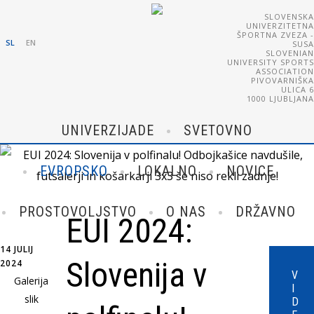
SLOVENSKA
UNIVERZITETNA
ŠPORTNA ZVEZA -
SL
EN
SUSA
SLOVENIAN
UNIVERSITY SPORTS
ASSOCIATION
PIVOVARNIŠKA
ULICA 6
1000 LJUBLJANA
UNIVERZIJADE
SVETOVNO
EVROPSKO
LOKALNO
NOVICE
PROSTOVOLJSTVO
O NAS
DRŽAVNO
EUI 2024:
14 JULIJ
Slovenija v
2024
V
Galerija
I
slik
D