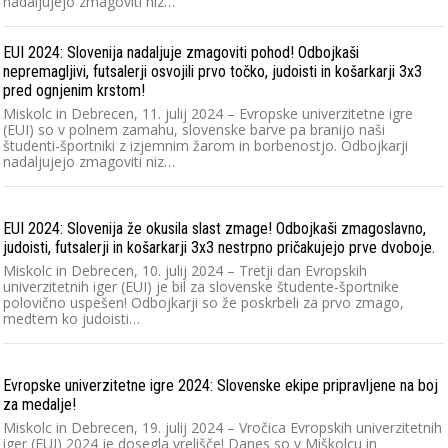
nadaljujejo zmagoviti niz…
EUI 2024: Slovenija nadaljuje zmagoviti pohod! Odbojkaši
nepremagljivi, futsalerji osvojili prvo točko, judoisti in košarkarji 3x3
pred ognjenim krstom!
Miskolc in Debrecen, 11. julij 2024 – Evropske univerzitetne igre
(EUI) so v polnem zamahu, slovenske barve pa branijo naši
študenti-športniki z izjemnim žarom in borbenostjo. Odbojkarji
nadaljujejo zmagoviti niz…
EUI 2024: Slovenija že okusila slast zmage! Odbojkaši zmagoslavno,
judoisti, futsalerji in košarkarji 3x3 nestrpno pričakujejo prve dvoboje.
Miskolc in Debrecen, 10. julij 2024 – Tretji dan Evropskih
univerzitetnih iger (EUI) je bil za slovenske študente-športnike
polovično uspešen! Odbojkarji so že poskrbeli za prvo zmago,
medtem ko judoisti…
Evropske univerzitetne igre 2024: Slovenske ekipe pripravljene na boj
za medalje!
Miskolc in Debrecen, 19. julij 2024 – Vročica Evropskih univerzitetnih
iger (EUI) 2024 je dosegla vrelišče! Danes so v Miškolcu in