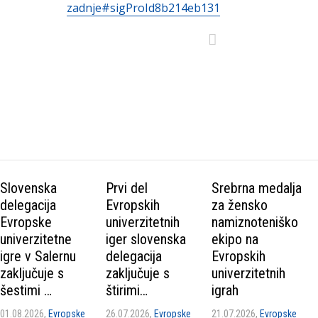
zadnje#sigProId8b214eb131
Slovenska
Prvi del
Srebrna medalja
delegacija
Evropskih
za žensko
Evropske
univerzitetnih
namiznoteniško
univerzitetne
iger slovenska
ekipo na
igre v Salernu
delegacija
Evropskih
zaključuje s
zaključuje s
univerzitetnih
šestimi …
štirimi…
igrah
01.08.2026,
Evropske
26.07.2026,
Evropske
21.07.2026,
Evropske