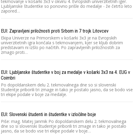
tekmovanje v košarki 3x3 v okviru 4. Evropskih univerzitetnih iger.
Ljubljanske študentke so ponovno prišle do medalje - že četrto leto
zapored…
EUI: Zapravljeni priložnosti proti Srbom in 7 trojk Litovcev
Ekipa Univerze na Primorskem v košarki 3x3 je na Evropskih
univerzitetnih igra končala s tekmovanjem, kjer se kljub dobrim
predstavam ni izšlo po načrtih. Po zapravljenih priložnostih za
zmago proti…
EUI: Ljubljanske študentke v boj za medalje v košarki 3x3 na 4. EUG v
Coimbri
Po dopoldanskem delu 2. tekmovalnega dne so si slovenski
študentje priborili tri zmage in tako je postalo jasno, da se bodo vse
tri ekipe podale v boje za medalje.
EUI: Slovenski študenti in študentke v izločilne boje
Piše: mag. Matej Janmik Po dopoldanskem delu 2. tekmovalnega
dne so si slovenski študentje priborili tri zmage in tako je postalo
jasno, da se bodo vse tri ekipe podale v boje…