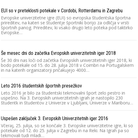
EUI so v preteklosti potekale v Cordobi, Rotterdamu in Zagrebu
Evropske univerzitetne igre (EUI) so evropska študentska športna
prireditev, na kateri se študentje športniki borijo za odličja v vrsti
športnih panog. Prireditev, ki vsako drugo leto poteka pod taktirko
Evropske…
Še mesec dni do začetka Evropskih univerzitetnih iger 2018
Še 30 dni nas loči od začetka Evropskih univerzitetnih iger 2018, ki
bodo potekale od 15. do 28. julija 2018 v Coimbri na Portugalskem
in na katerih organizatorji pričakujejo 4000…
Leto 2016 študentskih športnih presežkov
Leto 2016 je bilo za študentski tekmovalni šport zelo pestro in
uspešno. Na 3. Evropskih univerzitetnih igrah je nastopilo 230
študentk in študentov z Univerze v Ljubljani, Univerze v Mariboru…
Uspešen zaključek 3. Evropskih Univerzitetnih iger 2016
Včeraj, 25. julija, so se končale 3. Evropske univerzitetne igre, ki so
potekale od 12. do 25. julija v Zagrebu in na Reki. Na Igrah pa so
tekmovali tudi mladi…