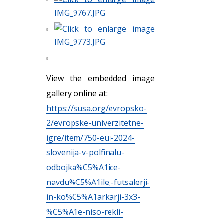
View the embedded image
gallery online at:
https://susa.org/evropsko-
2/evropske-univerzitetne-
igre/item/750-eui-2024-
slovenija-v-polfinalu-
odbojka%C5%A1ice-
navdu%C5%A1ile,-futsalerji-
in-ko%C5%A1arkarji-3x3-
%C5%A1e-niso-rekli-