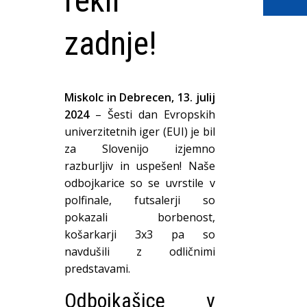
rekli
zadnje!
Miskolc in Debrecen, 13. julij
2024
– Šesti dan Evropskih
univerzitetnih iger (EUI) je bil
za Slovenijo izjemno
razburljiv in uspešen! Naše
odbojkarice so se uvrstile v
polfinale, futsalerji so
pokazali borbenost,
košarkarji 3x3 pa so
navdušili z odličnimi
predstavami.
Odbojkašice v