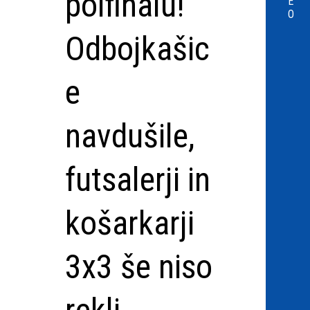
polfinalu!
E
O
Odbojkašic
e
navdušile,
futsalerji in
košarkarji
3x3 še niso