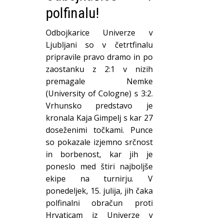
polfinalu!
Odbojkarice Univerze v
Ljubljani so v četrtfinalu
pripravile pravo dramo in po
zaostanku z 2:1 v nizih
premagale Nemke
(University of Cologne) s 3:2.
Vrhunsko predstavo je
kronala Kaja Gimpelj s kar 27
doseženimi točkami. Punce
so pokazale izjemno srčnost
in borbenost, kar jih je
poneslo med štiri najboljše
ekipe na turnirju. V
ponedeljek, 15. julija, jih čaka
polfinalni obračun proti
Hrvaticam iz Univerze v