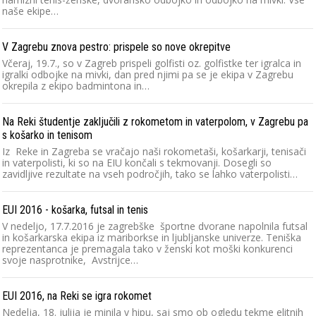
naše ekipe…
V Zagrebu znova pestro: prispele so nove okrepitve
Včeraj, 19.7., so v Zagreb prispeli golfisti oz. golfistke ter igralca in
igralki odbojke na mivki, dan pred njimi pa se je ekipa v Zagrebu
okrepila z ekipo badmintona in…
Na Reki študentje zaključili z rokometom in vaterpolom, v Zagrebu pa
s košarko in tenisom
Iz Reke in Zagreba se vračajo naši rokometaši, košarkarji, tenisači
in vaterpolisti, ki so na EIU končali s tekmovanji. Dosegli so
zavidljive rezultate na vseh področjih, tako se lahko vaterpolisti…
EUI 2016 - košarka, futsal in tenis
V nedeljo, 17.7.2016 je zagrebške športne dvorane napolnila futsal
in košarkarska ekipa iz mariborkse in ljubljanske univerze. Teniška
reprezentanca je premagala tako v ženski kot moški konkurenci
svoje nasprotnike, Avstrijce…
EUI 2016, na Reki se igra rokomet
Nedelja, 18. julija je minila v hipu, saj smo ob ogledu tekme elitnih