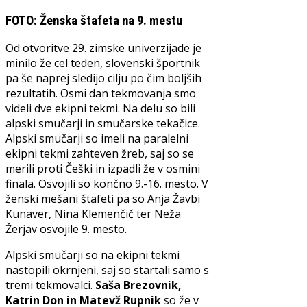
FOTO: Ženska štafeta na 9. mestu
Od otvoritve 29. zimske univerzijade je
minilo že cel teden, slovenski športnik
pa še naprej sledijo cilju po čim boljših
rezultatih. Osmi dan tekmovanja smo
videli dve ekipni tekmi. Na delu so bili
alpski smučarji in smučarske tekačice.
Alpski smučarji so imeli na paralelni
ekipni tekmi zahteven žreb, saj so se
merili proti Češki in izpadli že v osmini
finala. Osvojili so končno 9.-16. mesto. V
ženski mešani štafeti pa so Anja Žavbi
Kunaver, Nina Klemenčič ter Neža
Žerjav osvojile 9. mesto.
Alpski smučarji so na ekipni tekmi
nastopili okrnjeni, saj so startali samo s
tremi tekmovalci.
Saša Brezovnik,
Katrin Don in Matevž Rupnik
so že v