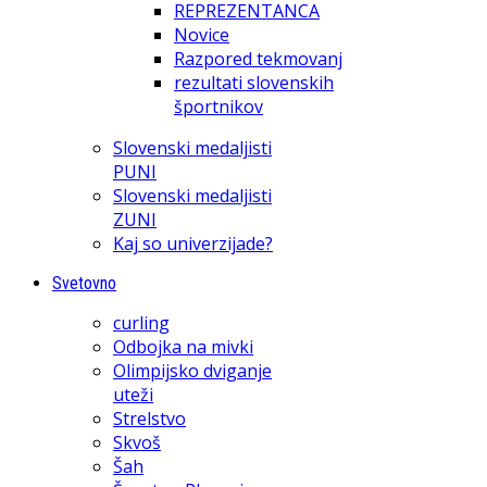
REPREZENTANCA
Novice
Razpored tekmovanj
rezultati slovenskih
športnikov
Slovenski medaljisti
PUNI
Slovenski medaljisti
ZUNI
Kaj so univerzijade?
Svetovno
curling
Odbojka na mivki
Olimpijsko dviganje
uteži
Strelstvo
Skvoš
Šah