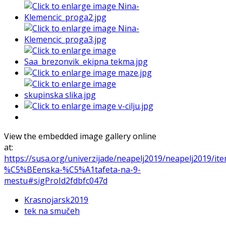
View the embedded image gallery online
at:
https://susa.org/univerzijade/neapelj2019/neapelj2019/it
%C5%BEenska-%C5%A1tafeta-na-9-
mestu#sigProId2fdbfc047d
Krasnojarsk2019
tek na smučeh