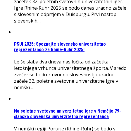
začetek 32. poletnih svetovnih univerzitetnih iger.
Igre Rhine-Ruhr 2025 se bodo danes uradno začele
s slovesnim odprtjem v Duisburgu. Prvi nastopi
slovenskih…
PSUI 2025: Spoznajte slovensko univerzitetno
reprezentanco za Rhine-Ruhr 2025!
Le še slaba dva dneva nas ločita od začetka
letošnjega vrhunca univerzitetnega športa. V sredo
zvečer se bodo z uvodno slovesnostjo uradno
začele 32. poletne svetovne univerzitetne igre v
nemški…
Na poletne svetovne univerzitetne igre v Nemčijo 79-
članska slovenska univerzitetna reprezentanca
V nemški regiji Porurje (Rhine-Ruhr) se bodo v