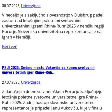
30.07.2025,
Univerzijade
V nedeljo je z zaključno slovesnostjo v Duisbrug padel
zastor nad letošnjimi poletnimi svetovnimi
univerzitetnimi igrami Rhine-Ruhr 2025 v nemški regiji
Porurje. Slovenska univerzitetna reprezentanca je na
igrah v Nemčiji...
Beri več
PSUI 2025: Sedmo mesto Vukoviča za konec svetovnih
univerzitetnih iger Rhine-Ruh…
27.07.2025,
Univerzijade
Z današnjim dnem se v nemškem Porurju zaključujejo
letošnje poletne svetovne univerzitetne igre Rhine-
Ruhr 2025. Zadnji nastop slovenske univerzitetne
reprezentance je pripadel Janu Vukoviču, ki je v finalu