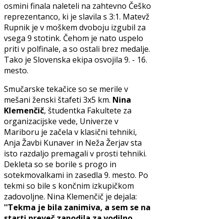
osmini finala naleteli na zahtevno Češko
reprezentanco, ki je slavila s 3:1. Matevž
Rupnik je v moškem dvoboju izgubil za
vsega 9 stotink. Čehom je nato uspelo
priti v polfinale, a so ostali brez medalje.
Tako je Slovenska ekipa osvojila 9. - 16.
mesto.
Smučarske tekačice so se merile v
mešani ženski štafeti 3x5 km.
Nina
Klemenčič
, študentka Fakultete za
organizacijske vede, Univerze v
Mariboru je začela v klasični tehniki,
Anja Žavbi Kunaver in Neža Žerjav sta
isto razdaljo premagali v prosti tehniki.
Dekleta so se borile s progo in
sotekmovalkami in zasedla 9. mesto. Po
tekmi so bile s končnim izkupičkom
zadovoljne. Nina Klemenčič je dejala:
''Tekma je bila zanimiva, a sem se na
starti preveč zapodila za vodilno