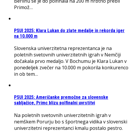
Berlinu se je do polfinala na 200 m hrbtno prebil
Primož…
PSUI 2025: Klara Lukan do zlate medalje in rekorda iger
na 10.000 m
Slovenska univerzitetna reprezentanca je na
poletnih svetovnih univerzitetnih igrah v Nemčiji
dočakala prvo medaljo. V Bochumu je Klara Lukan v
ponedeljek zvečer na 10.000 m pokorila konkurenco
in ob tem…
PSUI 2025: Američanke premočne za slovenske
sabljačice, Primc blizu polfinalni uvrstitvi
Na poletnih svetovnih univerzitetnih igrah v
nemškem Porurju bo s športnega vidika v slovenski
univerzitetni reprezentanci kmalu postalo pestro.