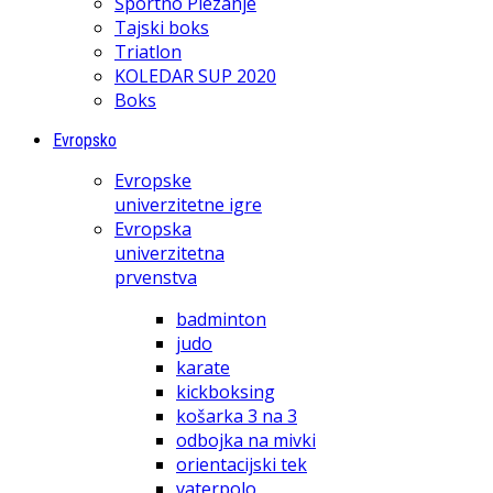
Športno Plezanje
Tajski boks
Triatlon
KOLEDAR SUP 2020
Boks
Evropsko
Evropske
univerzitetne igre
Evropska
univerzitetna
prvenstva
badminton
judo
karate
kickboksing
košarka 3 na 3
odbojka na mivki
orientacijski tek
vaterpolo