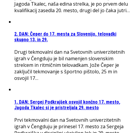
Jagoda Tkalec, naša edina strelka, je po prvem delu
kvalifikacij zasedla 20. mesto, drugi del jo čaka jutri…
2. DAN: Čeper do 17. mesta za Slovenijo, telovadki
skupno 13. in 29.
Drugi tekmovalni dan na Svetovnih univerzitetnih
igrah v Čengduju je bil namenjen slovenskim
strelcem in ritmičnim telovadkam. Jože Čeper je
zaključil tekmovanje s športno pištolo, 25 m in
osvojil 17…
1. DAN: Sergej Podkrajšek osvojil končno 17. mesto,
Jagoda Tkalec si je pristreljala 29. mesto
Prvi tekmovalni dan na Svetovnih univerzitetnih
igrah v Čengduju je prinesel 17. mesto za Sergeja
Podkrajška v disciplini ukrivljen lok in 29. mesto