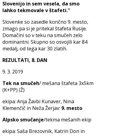
Slovenijo in sem vesela, da smo
lahko tekmovale v štafeti.''
Slovenke so zasedle končno 9. mesto,
zmago pa si je pritekal štafeta Rusije.
Domačini so v teku na smučeh zelo
dominantni. Skupno so osvojili kar 84
medalj, od tega kar 30 zlatih.
REZULTATI, 8. DAN
9. 3. 2019
Tek na smučeh
/ mešana štafeta 3x5km
(K+PP) (Ž)
ekipa: Anja Žavbi Kunaver, Nina
Klemenčič in Neža Žerjav:
9. mesto
Alpsko smučanje
/tekma mešanih ekip
ekipa: Saša Brezovnik, Katrin Don in