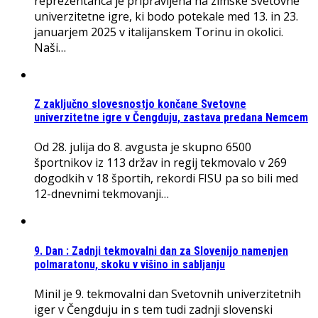
reprezentanca je pripravljena na zimske Svetovne
univerzitetne igre, ki bodo potekale med 13. in 23.
januarjem 2025 v italijanskem Torinu in okolici.
Naši…
Z zaključno slovesnostjo končane Svetovne
univerzitetne igre v Čengduju, zastava predana Nemcem
Od 28. julija do 8. avgusta je skupno 6500
športnikov iz 113 držav in regij tekmovalo v 269
dogodkih v 18 športih, rekordi FISU pa so bili med
12-dnevnimi tekmovanji…
9. Dan : Zadnji tekmovalni dan za Slovenijo namenjen
polmaratonu, skoku v višino in sabljanju
Minil je 9. tekmovalni dan Svetovnih univerzitetnih
iger v Čengduju in s tem tudi zadnji slovenski