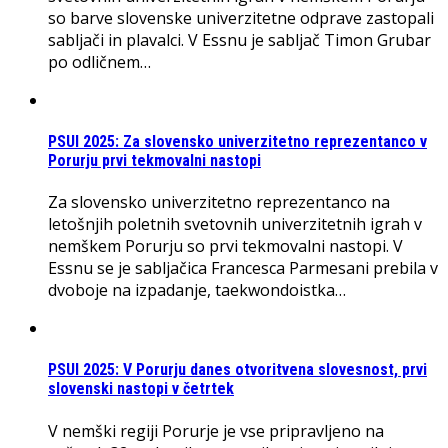
so barve slovenske univerzitetne odprave zastopali
sabljači in plavalci. V Essnu je sabljač Timon Grubar
po odličnem…
PSUI 2025: Za slovensko univerzitetno reprezentanco v
Porurju prvi tekmovalni nastopi
Za slovensko univerzitetno reprezentanco na
letošnjih poletnih svetovnih univerzitetnih igrah v
nemškem Porurju so prvi tekmovalni nastopi. V
Essnu se je sabljačica Francesca Parmesani prebila v
dvoboje na izpadanje, taekwondoistka…
PSUI 2025: V Porurju danes otvoritvena slovesnost, prvi
slovenski nastopi v četrtek
V nemški regiji Porurje je vse pripravljeno na