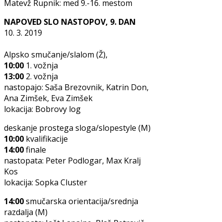
Matevž Rupnik: med 9.-16. mestom
NAPOVED SLO NASTOPOV, 9. DAN
10. 3. 2019
Alpsko smučanje/slalom (Ž),
10:00
1. vožnja
13:00
2. vožnja
nastopajo: Saša Brezovnik, Katrin Don,
Ana Zimšek, Eva Zimšek
lokacija: Bobrovy log
deskanje prostega sloga/slopestyle (M)
10:00
kvalifikacije
14:00
finale
nastopata: Peter Podlogar, Max Kralj
Kos
lokacija: Sopka Cluster
14:00
smučarska orientacija/srednja
razdalja (M)