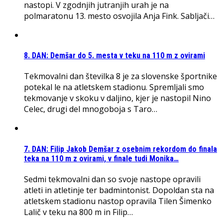
nastopi. V zgodnjih jutranjih urah je na
polmaratonu 13. mesto osvojila Anja Fink. Sabljači…
8. DAN: Demšar do 5. mesta v teku na 110 m z ovirami
Tekmovalni dan številka 8 je za slovenske športnike
potekal le na atletskem stadionu. Spremljali smo
tekmovanje v skoku v daljino, kjer je nastopil Nino
Celec, drugi del mnogoboja s Taro…
7. DAN: Filip Jakob Demšar z osebnim rekordom do finala
teka na 110 m z ovirami, v finale tudi Monika…
Sedmi tekmovalni dan so svoje nastope opravili
atleti in atletinje ter badmintonist. Dopoldan sta na
atletskem stadionu nastop opravila Tilen Šimenko
Lalič v teku na 800 m in Filip…