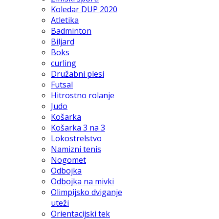
Koledar DUP 2020
Atletika
Badminton
Biljard
Boks
curling
Družabni plesi
Futsal
Hitrostno rolanje
Judo
Košarka
Košarka 3 na 3
Lokostrelstvo
Namizni tenis
Nogomet
Odbojka
Odbojka na mivki
Olimpijsko dviganje
uteži
Orientacijski tek