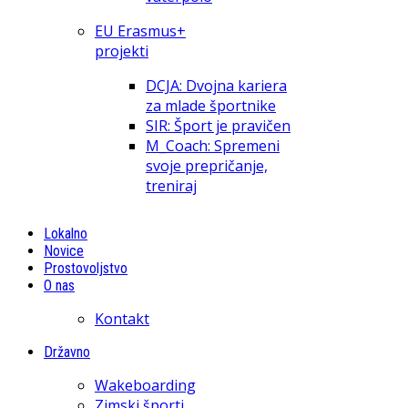
EU Erasmus+
projekti
DCJA: Dvojna kariera
za mlade športnike
SIR: Šport je pravičen
M_Coach: Spremeni
svoje prepričanje,
treniraj
Lokalno
Novice
Prostovoljstvo
O nas
Kontakt
Državno
Wakeboarding
Zimski športi