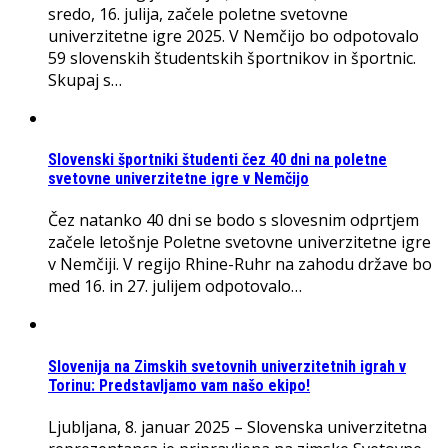
sredo, 16. julija, začele poletne svetovne
univerzitetne igre 2025. V Nemčijo bo odpotovalo
59 slovenskih študentskih športnikov in športnic.
Skupaj s…
Slovenski športniki študenti čez 40 dni na poletne
svetovne univerzitetne igre v Nemčijo
Čez natanko 40 dni se bodo s slovesnim odprtjem
začele letošnje Poletne svetovne univerzitetne igre
v Nemčiji. V regijo Rhine-Ruhr na zahodu države bo
med 16. in 27. julijem odpotovalo…
Slovenija na Zimskih svetovnih univerzitetnih igrah v
Torinu: Predstavljamo vam našo ekipo!
Ljubljana, 8. januar 2025 – Slovenska univerzitetna