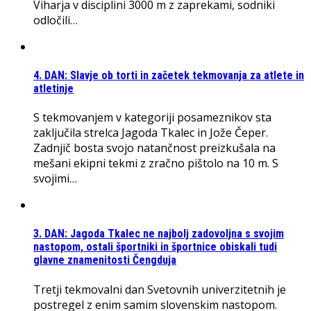
Viharja v disciplini 3000 m z zaprekami, sodniki
odločili…
4. DAN: Slavje ob torti in začetek tekmovanja za atlete in
atletinje
S tekmovanjem v kategoriji posameznikov sta
zaključila strelca Jagoda Tkalec in Jože Čeper.
Zadnjič bosta svojo natančnost preizkušala na
mešani ekipni tekmi z zračno pištolo na 10 m. S
svojimi…
3. DAN: Jagoda Tkalec ne najbolj zadovoljna s svojim
nastopom, ostali športniki in športnice obiskali tudi
glavne znamenitosti Čengduja
Tretji tekmovalni dan Svetovnih univerzitetnih je
postregel z enim samim slovenskim nastopom.