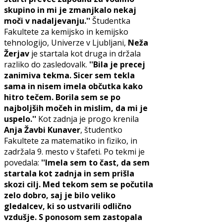
skupino in mi je zmanjkalo nekaj
moči v nadaljevanju.''
Študentka
Fakultete za kemijsko in kemijsko
tehnologijo, Univerze v Ljubljani,
Neža
Žerjav
je startala kot druga in držala
razliko do zasledovalk.
''Bila je precej
zanimiva tekma. Sicer sem tekla
sama in nisem imela občutka kako
hitro tečem. Borila sem se po
najboljših močeh in mislim, da mi je
uspelo.''
Kot zadnja je progo krenila
Anja Žavbi Kunaver
, študentko
Fakultete za matematiko in fiziko, in
zadržala 9. mesto v štafeti. Po tekmi je
povedala:
''Imela sem to čast, da sem
startala kot zadnja in sem prišla
skozi cilj. Med tekom sem se počutila
zelo dobro, saj je bilo veliko
gledalcev, ki so ustvarili odlično
vzdušje. S ponosom sem zastopala