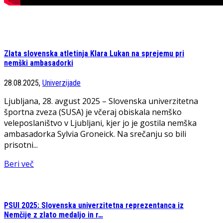
Zlata slovenska atletinja Klara Lukan na sprejemu pri
nemški ambasadorki
28.08.2025,
Univerzijade
Ljubljana, 28. avgust 2025 – Slovenska univerzitetna
športna zveza (SUSA) je včeraj obiskala nemško
veleposlaništvo v Ljubljani, kjer jo je gostila nemška
ambasadorka Sylvia Groneick. Na srečanju so bili
prisotni...
Beri več
PSUI 2025: Slovenska univerzitetna reprezentanca iz
Nemčije z zlato medaljo in r…