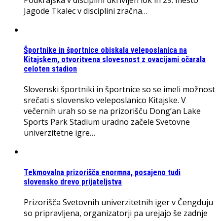
Jagode Tkalec v disciplini zračna…
Športnike in športnice obiskala veleposlanica na
Kitajskem, otvoritvena slovesnost z ovacijami očarala
celoten stadion
Slovenski športniki in športnice so se imeli možnost
srečati s slovensko veleposlanico Kitajske. V
večernih urah so se na prizorišču Dong’an Lake
Sports Park Stadium uradno začele Svetovne
univerzitetne igre…
Tekmovalna prizorišča enormna, posajeno tudi
slovensko drevo prijateljstva
Prizorišča Svetovnih univerzitetnih iger v Čengduju
so pripravljena, organizatorji pa urejajo še zadnje