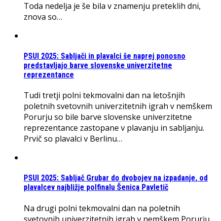
Toda nedelja je še bila v znamenju preteklih dni,
znova so…
PSUI 2025: Sabljači in plavalci še naprej ponosno
predstavljajo barve slovenske univerzitetne
reprezentance
Tudi tretji polni tekmovalni dan na letošnjih
poletnih svetovnih univerzitetnih igrah v nemškem
Porurju so bile barve slovenske univerzitetne
reprezentance zastopane v plavanju in sabljanju.
Prvič so plavalci v Berlinu…
PSUI 2025: Sabljač Grubar do dvobojev na izpadanje, od
plavalcev najbližje polfinalu Šenica Pavletič
Na drugi polni tekmovalni dan na poletnih
svetovnih univerzitetnih igrah v nemškem Porurju