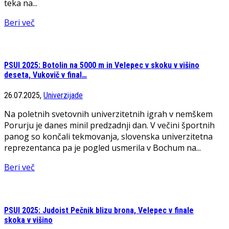
teka na...
Beri več
PSUI 2025: Botolin na 5000 m in Velepec v skoku v višino
deseta, Vukovič v final…
26.07.2025,
Univerzijade
Na poletnih svetovnih univerzitetnih igrah v nemškem
Porurju je danes minil predzadnji dan. V večini športnih
panog so končali tekmovanja, slovenska univerzitetna
reprezentanca pa je pogled usmerila v Bochum na...
Beri več
PSUI 2025: Judoist Pečnik blizu brona, Velepec v finale
skoka v višino